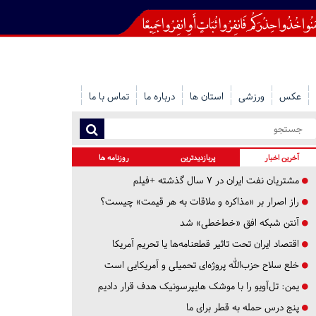
عکس
ورزشی
استان ها
درباره ما
تماس با ما
آخرین اخبار
پربازدیدترین
روزنامه ها
مشتریان نفت ایران در ۷ سال گذشته +فیلم
راز اصرار بر «مذاکره و ملاقات به هر قیمت» چیست؟
آنتن شبکه افق «خط‌خطی» شد
اقتصاد ایران تحت تاثیر قطعنامه‌ها یا تحریم‌ آمریکا
خلع سلاح حزب‌الله پروژه‌ای تحمیلی و آمریکایی است
یمن: تل‌آویو را با موشک هایپرسونیک هدف قرار دادیم
پنج درس‌ حمله به قطر برای ما