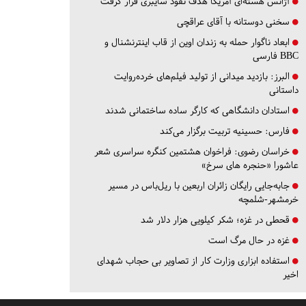
آژانس هسته‌ای آمریکا هدف نفوذ سایبری قرار گرفت
سخنی دوستانه با آقای عراقچی
ابعاد ناگوار حمله به زندان اوین از قاب اینترنشنال و
BBC فارسی
البرز:
بازدید میدانی از تولید فیلم‌های خرده‌روایت
داستانی
استادان دانشگاهی که کارگر ساده ساختمانی شدند
فارس:
حسینیه تربیت برگزار می‌کند
خراسان رضوی:
فراخوان هشتمین کنگره سراسری شعر
عاشورا «حنجره های سرخ»
جابه‌جایی رایگان زائران اربعین با ریل‌باس در مسیر
خرمشهر-شلمچه
قحطی در غزه؛ شکر کیلویی هزار دلار شد
غزه در حال مرگ است
استفاده ابزاری وزارت کار از تصاویر بی حجاب شهدای
اخیر