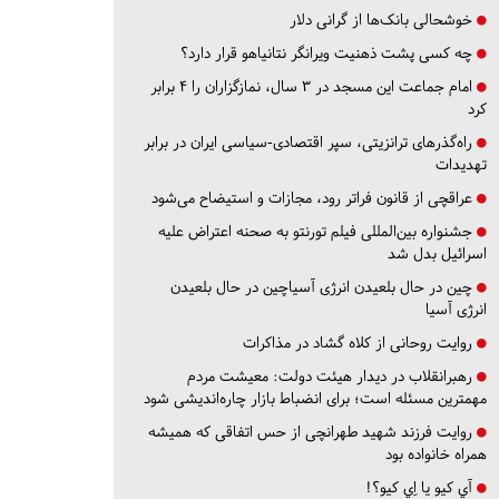
خوشحالی بانک‌ها از گرانی دلار
چه کسی پشت ذهنیت ویرانگر نتانیاهو قرار دارد؟
امام جماعت این مسجد در ۳ سال، نمازگزاران را ۴ برابر
کرد
راه‌گذرهای ترانزیتی، سپر اقتصادی-سیاسی ایران در برابر
تهدیدات
عراقچی از قانون فراتر رود، مجازات و استیضاح می‌شود
جشنواره بین‌المللی فیلم تورنتو به صحنه اعتراض علیه
اسرائیل بدل شد
چین در حال بلعیدن انرژی آسیاچین در حال بلعیدن
انرژی آسیا
روایت روحانی از کلاه گشاد در مذاکرات
رهبرانقلاب در دیدار هیئت دولت: معیشت مردم
مهمترین مسئله است؛ برای انضباط بازار چاره‌اندیشی شود
روایت فرزند شهید طهرانچی از حس اتفاقی که همیشه
همراه خانواده بود
آي كيو يا اِي كيو؟!