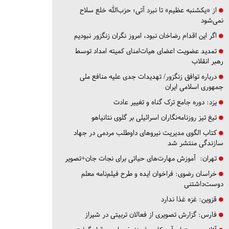
از «یکشنبه عظیم» تا نبرد آتی؛ حزب‌الله خلع سلاح
نمی‌شود
اگر این اقدام رضاخان نبود، امروز نگران زنگزور نبودیم
تمدید عضویت اعضای هیات‌امنای کمیته امداد توسط
رهبر انقلاب
درباره توافق زنگزور/ تهدیدات جدی علیه منافع ملی
جمهوری اسلامی ایران
یزد:
دوره جامع ترک گناه و تغییر عادت
تیغ تیز روزنامه‌نگاران اسرائیلی بر گلوی نتانیاهو
کتاب الگوی مدیریت نیروهای داوطلب مردمی در جهاد
سازندگی منتشر شد
تهران:
آموزش مهارت‌های حیاتی برای نجات جان+تصویر
خراسان رضوی:
فراخوان ایده و طرح فیلم‌نامه معلم
دوست‌داشتنی
قزوین:
غزه غذا ندارد
فارس:
گزارش تصویری از فعالان تربیتی در شیراز