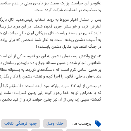
علاوه‌بر این حراست وزارت صمت نیز نامه‌ای مبنی بر عدم صلاحیت و
رد صلاحیت در انتخابات شرکت کرده است.
پس از انتشار اخبار مربوط به روند انتخاب رئیس‌جدید اتاق بازر
اعتراض کرده و خواستار اجرای قانون شدند. در این مورد نیز رسان
دارند که وی در مسند ریاست اتاق بازرگانی ایران باقی بماند، آ
به آسیاب دشمن ریخته است. به نظر شما شخصی که برای براندازی،
در جنگ اقتصادی، مقابل دشمن بایستد؟!
3- نوع واکنش رسانه‌های دشمن به این دو فقره، حاکی از آن اس
نقطه‌زنی انجام شده و همین مسئله جیغ و داد بازوهای رسانه‌ای دش
بر همین اساس لازم است که دستگاه‌های ذی‌ربط به پشتوانه مطالبه 
دنباله‌های داخلی، قانون را اجرا کرده و نقشه دشمن را ناکام بگذارن
در بخشی از آیه 112 سوره مبارکه هود آمده است: «فَاستَ
که با همراهی تو به خدا رجوع کرده [نیز چنین کند]...»؛ ملت ا
گذشته سیلی زد، پس از آن نیز چنین خواهد کرد و از کید دشمن غ
برچسب ها:
حلقه وصل
جبهه فرهنگی انقلاب