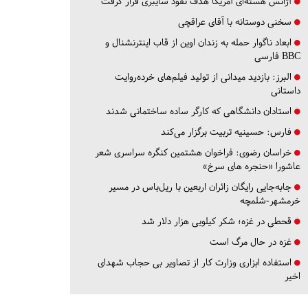
آژانس هسته‌ای آمریکا هدف نفوذ سایبری قرار گرفت
سخنی دوستانه با آقای عراقچی
ابعاد ناگوار حمله به زندان اوین از قاب اینترنشنال و
BBC فارسی
البرز:
بازدید میدانی از تولید فیلم‌های خرده‌روایت
داستانی
استادان دانشگاهی که کارگر ساده ساختمانی شدند
فارس:
حسینیه تربیت برگزار می‌کند
خراسان رضوی:
فراخوان هشتمین کنگره سراسری شعر
عاشورا «حنجره های سرخ»
جابه‌جایی رایگان زائران اربعین با ریل‌باس در مسیر
خرمشهر-شلمچه
قحطی در غزه؛ شکر کیلویی هزار دلار شد
غزه در حال مرگ است
استفاده ابزاری وزارت کار از تصاویر بی حجاب شهدای
اخیر