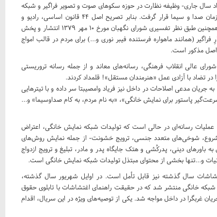
س مصوبه شورای‌ عالی انقلاب فرهنگی- در جلسه 30 خرداد سال جاری- وظیفه نظارت در حوزه سکوهای صوت و تصویر فراگیر و شبکه
نمایش خانگی طبق قانون اساسی و قوانین موضوعه برعهده سازمان صدا و سیما قرار گرفت. بنابر تصریح اصل ۴۴ قانون اساسی، رادیو و
تلویزیون به‌صورت مالکیت عمومی بوده و در اختیار دولت است. همچنین طبق نظر تفسیری شورای نگهبان مورخ 10 مهر 1379 انتشار و پخش
فراگیر (همانند ماهواره فرستنده فیبر نوری و...) برای مردم در قالب امواج
ف اصل مذکور است.
ورای‌ عالی انقلاب فرهنگی، رسانه‌های معاند و از جمله رسانه تروریستی
 در تضاد با آزادی عمل «هنرمندان مستقل»! قلمداد کردند.
 جریان مدعی اصلاحات در داخل نیز فریاد وامصیبتا سر داده و با تیترهایی
‌گیر پاستور برای نمایش خانگی»، «به نام مردم، به کام صداوسیما» و...
ن عملیات رسانه‌ای در حالی است که تولیدات شبکه نمایش خانگی، اعتراض
امشروع، شوخی‌های متعدد جنسی، ترویج خشونت- از جمله نمایش روش‌های
باورهای دینی، پدرکُشی و هتک جایگاه پدر و مادر، تبلیغ و ترویج ازدواج
انیات و...تنها بخشی از محتوای مبتذل تولیدات شبکه نمایش خانگی است.
غتشاشات سال گذشته نیز قابل تأمل است. در اوایل شهریور سال گذشته،
ر شبکه خانگی منتشر شد که در حقیقت راهنمای اغتشاشات با تابلوی حقوق
جریان غربگرا در داخل مواجه شد. یکی از توصیه‌های ویژه در این سریال، اقدام