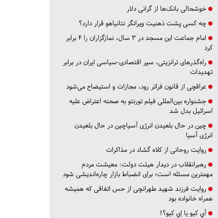
خوشحالی بانک‌ها از گرانی دلار
چه کسی پشت ذهنیت ویرانگر نتانیاهو قرار دارد؟
امام جماعت این مسجد در ۳ سال، نمازگزاران را ۴ برابر
کرد
راه‌گذرهای ترانزیتی، سپر اقتصادی-سیاسی ایران در برابر
تهدیدات
عراقچی از قانون فراتر رود، مجازات و استیضاح می‌شود
جشنواره بین‌المللی فیلم تورنتو به صحنه اعتراض علیه
اسرائیل بدل شد
چین در حال بلعیدن انرژی آسیاچین در حال بلعیدن
انرژی آسیا
روایت روحانی از کلاه گشاد در مذاکرات
رهبرانقلاب در دیدار هیئت دولت: معیشت مردم
مهمترین مسئله است؛ برای انضباط بازار چاره‌اندیشی شود
روایت فرزند شهید طهرانچی از حس اتفاقی که همیشه
همراه خانواده بود
آي كيو يا اِي كيو؟!