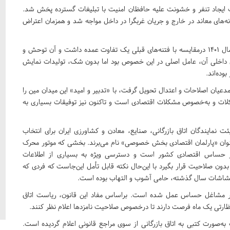
 ایجاد تنفر و خشونت علیه حافظان امنیت با تبلیغات گسترده پخش شد.
نه‌های معاند در خارج و جریان غربگرا در داخل مواجه شد و همزمان اعتراض
نحوه مواجهه آشوبگران با نیروهای حافظ امنیت در اغتشاشات سال 1401 درمقایسه با فتنه‌های قبلی یک تفاوت عمده داشت و آن توحش و
های داخلی آن، عامل اصلی در این خصوص بود اما بدون شک، تولیدات نمایش
وده‌اند.
دعیان اصلاحات و اعتدال تحویل گرفت، با «تدبیر و امید» این میدان مین را
لات و به‌خصوص مشکلات اقتصادی است و تاکنون نیز توفیقات بسیاری به
 نمایندگان اتاق بازرگانی، صنایع، معادن و کشاورزی ایران برای انتخاب
ا عنوان «پارلمان اقتصادی بخش خصوصی» نام می‌برند. بخشی که موتور محرک
اکز حساس اقتصادی کشور است و دسترسی ویژه به بسیاری از اطلاعات
بدون صلاحیت قرار بگیرد با این‌حال نکته قابل تأمل این‌جاست که فردی که
اغتشاشات سال گذشته، حامی آشوب و التهاب بوده است.
ص در مشاغل حساس عمل شده است. براساس مفاد این قانون، ریاست اتاق
ارتی یک ماه فرصت دارند تا درخصوص صلاحیت نامزدها اعلام نظر کنند.
ورت کتبی به اتاق بازرگانی از سوی مراجع قانونی اعلام گردیده است.