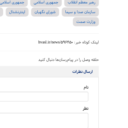
رهبر معظم انقلاب
جمهوری اسلامی
جمهوری اسلامی ا
سازمان صدا و سیما
شورای نگهبان
اینترنشنال
وزارت صمت
لینک کوتاه خبر:
hvasl.ir/news/596450
حلقه وصل را در پیام‌رسان‌ها دنبال کنید
ارسال نظرات
نام
نظر