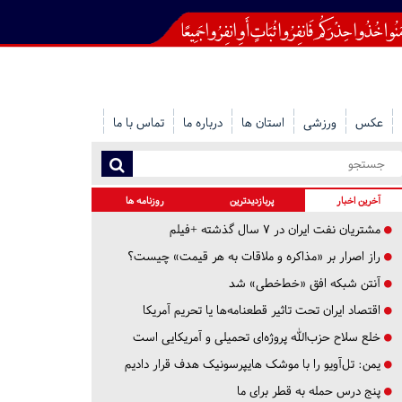
عکس
ورزشی
استان ها
درباره ما
تماس با ما
آخرین اخبار
پربازدیدترین
روزنامه ها
مشتریان نفت ایران در ۷ سال گذشته +فیلم
راز اصرار بر «مذاکره و ملاقات به هر قیمت» چیست؟
آنتن شبکه افق «خط‌خطی» شد
اقتصاد ایران تحت تاثیر قطعنامه‌ها یا تحریم‌ آمریکا
خلع سلاح حزب‌الله پروژه‌ای تحمیلی و آمریکایی است
یمن: تل‌آویو را با موشک هایپرسونیک هدف قرار دادیم
پنج درس‌ حمله به قطر برای ما