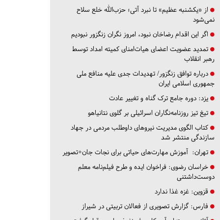
از «یکشنبه عظیم» تا نبرد آتی؛ حزب‌الله خلع سلاح
نمی‌شود
اگر این اقدام رضاخان نبود، امروز نگران زنگزور نبودیم
تمدید عضویت اعضای هیات‌امنای کمیته امداد توسط
رهبر انقلاب
درباره توافق زنگزور/ تهدیدات جدی علیه منافع ملی
جمهوری اسلامی ایران
یزد:
دوره جامع ترک گناه و تغییر عادت
تیغ تیز روزنامه‌نگاران اسرائیلی بر گلوی نتانیاهو
کتاب الگوی مدیریت نیروهای داوطلب مردمی در جهاد
سازندگی منتشر شد
تهران:
آموزش مهارت‌های حیاتی برای نجات جان+تصویر
خراسان رضوی:
فراخوان ایده و طرح فیلم‌نامه معلم
دوست‌داشتنی
قزوین:
غزه غذا ندارد
فارس:
گزارش تصویری از فعالان تربیتی در شیراز