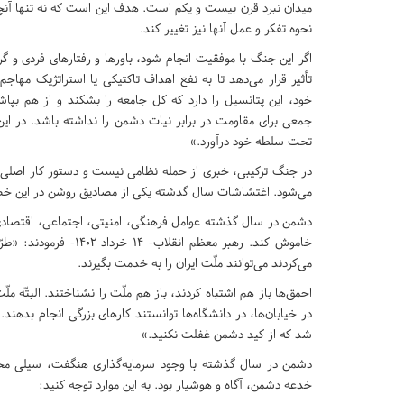
میدان نبرد قرن بیست‌ و یکم است. هدف این است که نه تنها آنچه
نحوه تفکر و عمل آنها نیز تغییر کند.
اگر این جنگ با موفقیت انجام شود، باورها و رفتارهای فردی و 
تأثیر قرار می‌دهد تا به نفع اهداف تاکتیکی یا استراتژیک مها
خود، این پتانسیل را دارد که کل جامعه را بشکند و از هم بپاشد
جمعی برای مقاومت در برابر نیات دشمن را نداشته باشد. در این 
تحت سلطه خود درآورد.»
در جنگ ترکیبی، خبری از حمله نظامی نیست و دستور کار اصلی بم
می‌شود. اغتشاشات سال گذشته یکی از مصادیق روشن در این 
دشمن در سال گذشته عوامل فرهنگی، امنیتی، اجتماعی، اقتصادی و
خاموش کند. رهبر معظم 
می‌کردند می‌توانند ملّت ایران را به خدمت بگیرند.
احمق‌ها باز هم ‌اشتباه کردند، باز هم ملّت را نشناختند. البتّه ملّت
در خیابان‌ها، در دانشگاه‌ها توانستند کارهای بزرگی انجام بدهن
شد که از کید دشمن غفلت نکنید.»
دشمن در سال گذشته با وجود سرمایه‌گذاری هنگفت، سیلی محکمی
خدعه دشمن، آگاه و هوشیار بود. به این موارد توجه کنید: