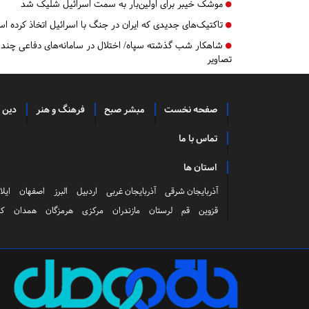
موشک خیبر برای اولین‌بار به سمت اسرائیل شلیک شد
تاکتیک‌های جدیدی که ایران در جنگ با اسرائیل اتخاذ کرده ا
شاهکار شب گذشته سپاه/ اختلال در سامانه‌های دفاعی چند لای
تصاویر
صفحه نخست
مبشر صبح
فرهنگ و هنر
دین 
تماس با ما
استان ها
آذربایجان شرقی
آذربایجان غربی
اردبیل
البرز
اصفهان
ایلا
قزوین
قم
لرستان
مازندران
مرکزی
هرمزگان
همدان
کر