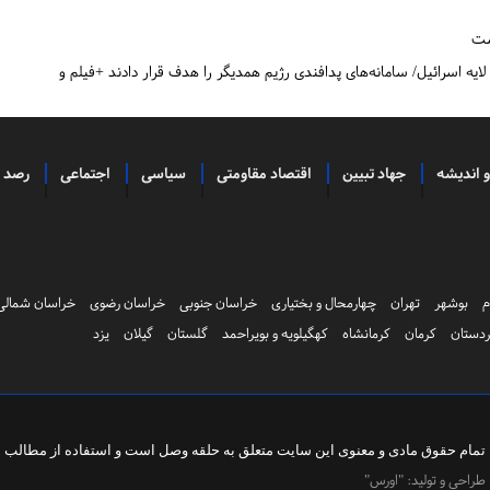
ست
ه اسرائیل/ سامانه‌های پدافندی رژیم همدیگر را هدف قرار دادند +فیلم و
و اندیشه
جهاد تبیین
اقتصاد مقاومتی
سیاسی
اجتماعی
رصد
م
بوشهر
تهران
چهارمحال و بختیاری
خراسان جنوبی
خراسان رضوی
خراسان شمالی
دستان
کرمان
کرمانشاه
کهگیلویه و بویراحمد
گلستان
گیلان
یزد
تمام حقوق مادی و معنوی این سایت متعلق به
حلقه وصل
است و استفاده از مطالب با 
طراحی و تولید:
"اورس"