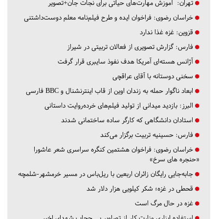
تهران:
آموزش مهارت‌های حیاتی برای نجات جان+تصویر
خراسان رضوی:
فراخوان ایده و طرح فیلم‌نامه معلم دوست‌داشتنی
قزوین:
غزه غذا ندارد
فارس:
گزارش تصویری از فعالان تربیتی در شیراز
آژانس هسته‌ای آمریکا هدف نفوذ سایبری قرار گرفت
سخنی دوستانه با آقای عراقچی
ابعاد ناگوار حمله به زندان اوین از قاب اینترنشنال و BBC فارسی
البرز:
بازدید میدانی از تولید فیلم‌های خرده‌روایت داستانی
استادان دانشگاهی که کارگر ساده ساختمانی شدند
فارس:
حسینیه تربیت برگزار می‌کند
خراسان رضوی:
فراخوان هشتمین کنگره سراسری شعر عاشورا
«حنجره های سرخ»
جابه‌جایی رایگان زائران اربعین با ریل‌باس در مسیر خرمشهر-شلمچه
قحطی در غزه؛ شکر کیلویی هزار دلار شد
غزه در حال مرگ است
استفاده ابزاری وزارت کار از تصاویر بی حجاب شهدای اخیر