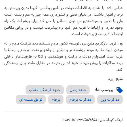
عباس زاده با اشاره به اقدامات دولت در تامین واکسن کرونا بدون پیوستن به
برجام اظهار داشت: در دنیای فعلی و کشورداری همه چیز به هم وابسته است
ولی با تدبیر و هوشمندی می توان مسائل را حل کرد برای پیشرفت یک راه
وجود ندارد و ارتباط با غرب هم تنها راه پیشرفت نیست و در برخی مقاطع
ارتباط با غرب مانع پیشرفت است.
وی افزود: بزرگترین منبع برای توسعه کشور مردم هستند باید ظرفیت مردم را به
میدان آورد.اتکا به مردم ارزشمند تر و موثرتر از چاههای نفت، برجام و ارتباط با
غرب است امیدوارم دولت با درایت و هوشمندی و اتکا به ظرفیت‌های داخلی
روند مذاکرات را پیش ببرد تا هیچ قدرتی نتواند در مقابل ملت ایران ایستادگی
کند.
منبع: ایرنا
برچسب ها:
حلقه وصل
جبهه فرهنگی انقلاب
مذاکرات وین
مذاکرات برجام
برجام
توافق هسته ای
لینک کوتاه خبر:
hvasl.ir/news/587651