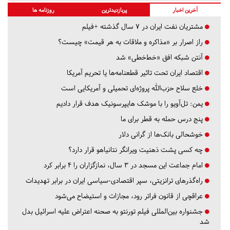
آخرین اخبار
پربازدیدترین
روزنامه ها
مشتریان نفت ایران در ۷ سال گذشته +فیلم
راز اصرار بر «مذاکره و ملاقات به هر قیمت» چیست؟
آنتن شبکه افق «خط‌خطی» شد
اقتصاد ایران تحت تاثیر قطعنامه‌ها یا تحریم‌ آمریکا
خلع سلاح حزب‌الله پروژه‌ای تحمیلی و آمریکایی است
یمن: تل‌آویو را با موشک هایپرسونیک هدف قرار دادیم
پنج درس‌ حمله به قطر برای ما
خوشحالی بانک‌ها از گرانی دلار
چه کسی پشت ذهنیت ویرانگر نتانیاهو قرار دارد؟
امام جماعت این مسجد در ۳ سال، نمازگزاران را ۴ برابر کرد
راه‌گذرهای ترانزیتی، سپر اقتصادی-سیاسی ایران در برابر تهدیدات
عراقچی از قانون فراتر رود، مجازات و استیضاح می‌شود
جشنواره بین‌المللی فیلم تورنتو به صحنه اعتراض علیه اسرائیل بدل
شد