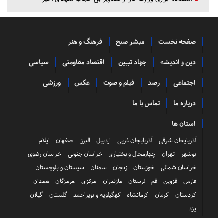
صفحه نخست
مبشر صبح
فرهنگ و هنر
دین و اندیشه
جهاد تبیین
اقتصاد مقاومتی
سیاسی
اجتماعی
رصد
فیلم و صوت
عکس
ورزشی
درباره ما
تماس با ما
استان ها
آذربایجان شرقی
آذربایجان غربی
اردبیل
البرز
اصفهان
ایلام
بوشهر
تهران
چهارمحال و بختیاری
خراسان جنوبی
خراسان رضوی
خراسان شمالی
خوزستان
زنجان
سمنان
سیستان و بلوچستان
فارس
قزوین
قم
لرستان
مازندران
مرکزی
هرمزگان
همدان
کردستان
کرمان
کرمانشاه
کهگیلویه و بویراحمد
گلستان
گیلان
یزد