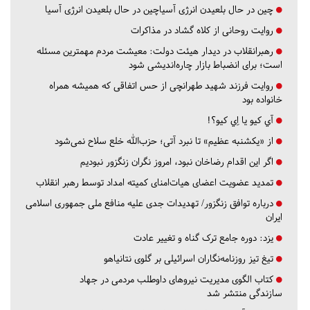
چین در حال بلعیدن انرژی آسیاچین در حال بلعیدن انرژی آسیا
روایت روحانی از کلاه گشاد در مذاکرات
رهبرانقلاب در دیدار هیئت دولت: معیشت مردم مهمترین مسئله
است؛ برای انضباط بازار چاره‌اندیشی شود
روایت فرزند شهید طهرانچی از حس اتفاقی که همیشه همراه
خانواده بود
آي كيو يا اِي كيو؟!
از «یکشنبه عظیم» تا نبرد آتی؛ حزب‌الله خلع سلاح نمی‌شود
اگر این اقدام رضاخان نبود، امروز نگران زنگزور نبودیم
تمدید عضویت اعضای هیات‌امنای کمیته امداد توسط رهبر انقلاب
درباره توافق زنگزور/ تهدیدات جدی علیه منافع ملی جمهوری اسلامی
ایران
یزد:
دوره جامع ترک گناه و تغییر عادت
تیغ تیز روزنامه‌نگاران اسرائیلی بر گلوی نتانیاهو
کتاب الگوی مدیریت نیروهای داوطلب مردمی در جهاد
سازندگی منتشر شد