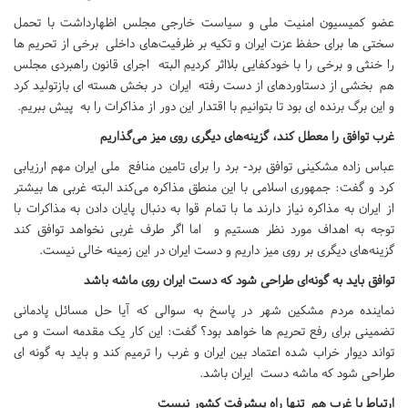
عضو کمیسیون امنیت ملی و سیاست خارجی مجلس اظهارداشت با تحمل
سختی ها برای حفظ عزت ایران و تکیه بر ظرفیت‌های داخلی برخی از تحریم ها
را خنثی و برخی را با خودکفایی بلااثر کردیم البته اجرای قانون راهبردی مجلس
هم بخشی از دستاوردهای از دست رفته ایران در بخش هسته ای بازتولید کرد
و این برگ برنده ای بود تا بتوانیم با اقتدار این دور از مذاکرات را به پیش ببریم.
غرب توافق را معطل کند، گزینه‌های دیگری روی میز می‌گذاریم
عباس زاده مشکینی توافق برد- برد را برای تامین منافع ملی ایران مهم ارزیابی
کرد و گفت: جمهوری اسلامی با این منطق مذاکره می‌کند البته غربی ها بیشتر
از ایران به مذاکره نیاز دارند ما با تمام قوا به دنبال پایان دادن به مذاکرات با
توجه به اهداف مورد نظر هستیم و اما اگر طرف غربی نخواهد توافق کند
گزینه‌های دیگری بر روی میز داریم و دست ایران در این زمینه خالی نیست.
توافق باید به گونه‌ای طراحی شود که دست ایران روی ماشه باشد
نماینده مردم مشکین شهر در پاسخ به سوالی که آیا حل مسائل پادمانی
تضمینی برای رفع تحریم ها خواهد بود؟ گفت: این کار یک مقدمه است و می
تواند دیوار خراب شده اعتماد بین ایران و غرب را ترمیم کند و باید به گونه ای
طراحی شود که ماشه دست ایران باشد.
ارتباط با غرب هم تنها راه پیشرفت کشور نیست