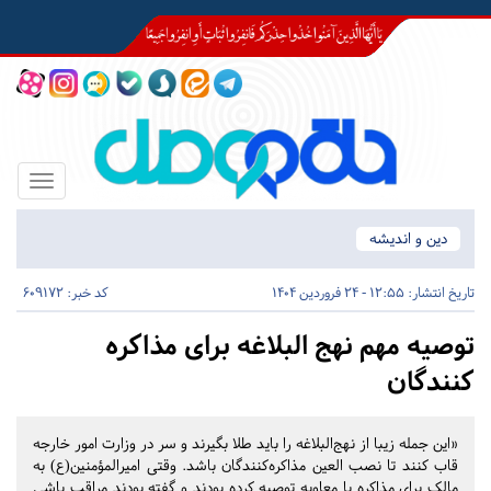
Toggle
igation
دین و اندیشه
تاریخ انتشار:
12:55 - 24 فروردین 1404
کد خبر: 609172
توصیه مهم نهج البلاغه برای مذاکره
کنندگان
«این جمله زیبا از نهج‌البلاغه را باید طلا بگیرند و سر در وزارت امور خارجه
قاب کنند تا نصب العین مذاکره‌کنندگان باشد. وقتی امیرالمؤمنین(ع) به
مالک برای مذاکره با معاویه توصیه کرده بودند و گفته بودند مراقب باشی