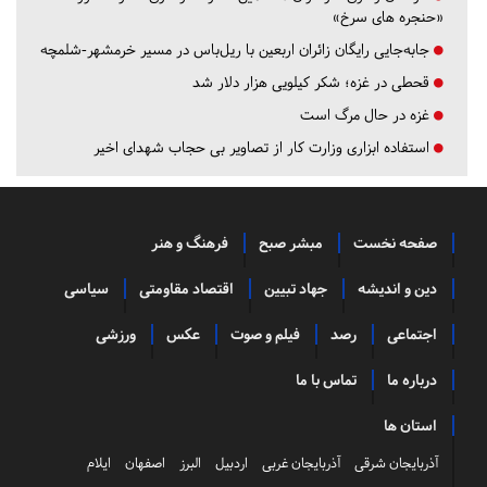
«حنجره های سرخ»
جابه‌جایی رایگان زائران اربعین با ریل‌باس در مسیر خرمشهر-شلمچه
قحطی در غزه؛ شکر کیلویی هزار دلار شد
غزه در حال مرگ است
استفاده ابزاری وزارت کار از تصاویر بی حجاب شهدای اخیر
صفحه نخست
مبشر صبح
فرهنگ و هنر
دین و اندیشه
جهاد تبیین
اقتصاد مقاومتی
سیاسی
اجتماعی
رصد
فیلم و صوت
عکس
ورزشی
درباره ما
تماس با ما
استان ها
آذربایجان شرقی
آذربایجان غربی
اردبیل
البرز
اصفهان
ایلام