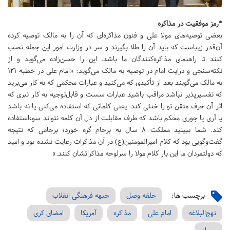
*رمز موفقیت در مذاکره
بعضی توصیه‌های مولا علی و فنون مذاکره‌ای که آن را به مالک توصیه کرده
آن‌قدر زیباست که باید آن را طلا بگیرند و سر در وزارت امور این جمله نصب
کنند تا راهنمای مذاکره‌کنندگان ما باشد. این را حسن‌زاده می‌گوید و از
نکته‌سنجی و درایت امام در توصیه به مالک می‌گوید: «امام علی در خطبه 121
به مالک می‌گویند بعد از تأکیدی که می‌کنید و عبارات محکمی که به کار می‌برید
که تفسیر‌پذیر نباشد مراقب باشید عبارات سست و قابل‌توجیه به کار نبری که
اثر آن حرف متقن تو را خنثی کند. یعنی کلماتی که استفاده می‌کنی یا نه باشد
یا آری یا جوری محکم باشد که طرف مقابلت از دل آن کلمه نتواند سوءاستفاده
کند. شما ببینید مملکت 8 سال به برجام گره خورد؛ برجامی که نتیجه
گفت‌وگویی بود که کلام امیرالمومنین(ع) در آن مذاکرات رعایت نشده بود و امید
که دولتمردان ما این بار کلام مولا را سرلوحه مذاکراتشان کنند.»
برچسب ها:
حلقه وصل
جبهه فرهنگی انقلاب
نهج‌البلاغه
امام علی
مذاکره
آمریکا
امضای کری