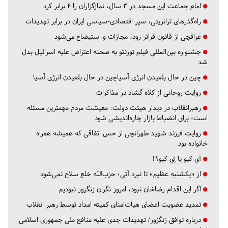
امام جماعت این مسجد در ۳ سال، نمازگزاران را ۴ برابر کرد
راه‌گذرهای ترانزیتی، سپر اقتصادی-سیاسی ایران در برابر تهدیدات
عراقچی از قانون فراتر رود، مجازات و استیضاح می‌شود
جشنواره بین‌المللی فیلم تورنتو به صحنه اعتراض علیه اسرائیل بدل
شد
چین در حال بلعیدن انرژی آسیاچین در حال بلعیدن انرژی آسیا
روایت روحانی از کلاه گشاد در مذاکرات
رهبرانقلاب در دیدار هیئت دولت: معیشت مردم مهمترین مسئله
است؛ برای انضباط بازار چاره‌اندیشی شود
روایت فرزند شهید طهرانچی از حس اتفاقی که همیشه همراه
خانواده بود
آي كيو يا اِي كيو؟!
از «یکشنبه عظیم» تا نبرد آتی؛ حزب‌الله خلع سلاح نمی‌شود
اگر این اقدام رضاخان نبود، امروز نگران زنگزور نبودیم
تمدید عضویت اعضای هیات‌امنای کمیته امداد توسط رهبر انقلاب
درباره توافق زنگزور/ تهدیدات جدی علیه منافع ملی جمهوری اسلامی