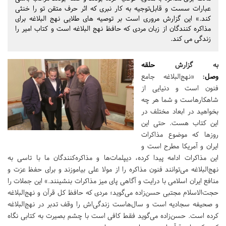
عبارات سست و قابل‌توجیه به کار نبری که اثر حرف متقن تو را خنثی
کند.» این گزارش مروری است بر توصیه های طلایی نهج البلاغه برای
مذاکره کنندگان از زبان مردی که حافظ نهج البلاغه است و کتاب امیر را
زندگی می کند.
به گزارش
حلقه
وصل
:
«نهج‌البلاغه جامع
فنون است و دنیایی از
شاهکارهاست و شما هر چه
بخواهید در ابعاد مختلف در
این کتاب هست. حتی این
روزها که موضوع مذاکرات
ایران و آمریکا مطرح است و
این مذاکرات ادامه پیدا کرده، دیپلمات‌ها و مذاکره‌کنندگان ما با تاسی به
نهج‌البلاغه می‌توانند فنون مذاکره را از مولا علی بیاموزند و برای حفظ عزت و
منافع ایران اسلامی با درایت و آگاهی پای میز مذاکرات بنشینند.» این جملات را
حجت‌الاسلام مجتبی حسن‌زاده می‌گوید؛ مردی که حافظ کل قرآن و نهج‌البلاغه
و صحیفه سجادیه است و سال‌هاست زندگی‌اش را وقف تدبر در نهج‌البلاغه
کرده است. حسن‌زاده می‌گوید فقط کافی است با چشم بصیرت به کتابی نگاه