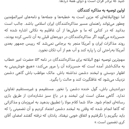
کنید که برادر قرآن است و دوای همه دردها.
اولین توصیه به مذاکره کنندگان
اما نهج‌البلاغه‌ای که مزین است به خطبه‌ها و جمله‌ها و نامه‌های امیرالمؤمنین
چطور می‌تواند راهنمای مسیر مذاکره‌کنندگان ایران اسلامی باشد. جالب است
بدانید که در کتابی که ما و خیلی‌ها از آن غافلیم به نکاتی اشاره شده که
حسن‌زاده می‌گوید اگر مذاکره‌کنندگان در دوره‌های قبلی به آن تاسی کرده بودند،
روند مذاکرات ایران و آمریکا منجر به برجامی نمی‌شد که رییس جمهور بعدی
آمریکا به‌راحتی آن را پاره کند و آب هم از آب تکان نخورد.
مهم‌ترین توصیه نهج البلاغه برای مذاکره‌کنندگان در نامه 53 حضرت امیر خطاب
به مالک‌اشتر آمده است که حسن‌زاده آن را مرور می‌کند؛ «هیچ خوش‌بینی به
اظهار دوستی و لبخند دشمن نداشته باش. مالک مواظب باش گاهی دشمن
نزدیک می‌شود که غافلگیرت کند و حالت را بگیرد.
دوراندیش باش، گول خنده دشمن را نخور. مستقیمم و غیرمستقیم تفاوتی
ندارد. گاهی ممکن است این لبخند و در باغ سبز نشان‌دادن از طریق بازی
رسانه‌ای انجام شود. حالا شما کلام مولا را تطبیق بدهید به امروزمان و مذاکراتی
که گاها انجام شده که وقتی به لبخند دشمن اعتماد کردیم و آن تضمینی را که
باید بگیریم را نگرفتیم و اتفاق خوبی نیفتاد. یادتان که نرفته گفتند امضای آقای
کری تضمین است.»