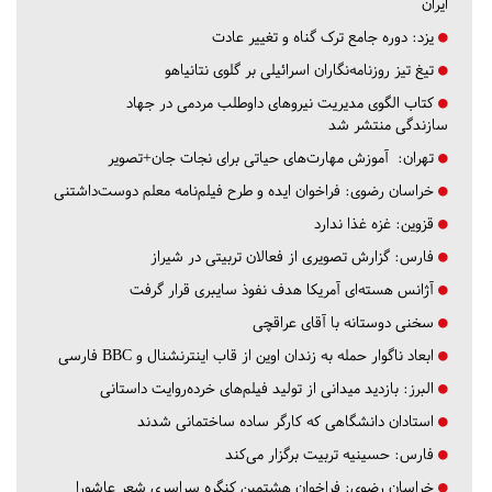
ایران
یزد:
دوره جامع ترک گناه و تغییر عادت
تیغ تیز روزنامه‌نگاران اسرائیلی بر گلوی نتانیاهو
کتاب الگوی مدیریت نیروهای داوطلب مردمی در جهاد
سازندگی منتشر شد
تهران:
آموزش مهارت‌های حیاتی برای نجات جان+تصویر
خراسان رضوی:
فراخوان ایده و طرح فیلم‌نامه معلم دوست‌داشتنی
قزوین:
غزه غذا ندارد
فارس:
گزارش تصویری از فعالان تربیتی در شیراز
آژانس هسته‌ای آمریکا هدف نفوذ سایبری قرار گرفت
سخنی دوستانه با آقای عراقچی
ابعاد ناگوار حمله به زندان اوین از قاب اینترنشنال و BBC فارسی
البرز:
بازدید میدانی از تولید فیلم‌های خرده‌روایت داستانی
استادان دانشگاهی که کارگر ساده ساختمانی شدند
فارس:
حسینیه تربیت برگزار می‌کند
خراسان رضوی:
فراخوان هشتمین کنگره سراسری شعر عاشورا