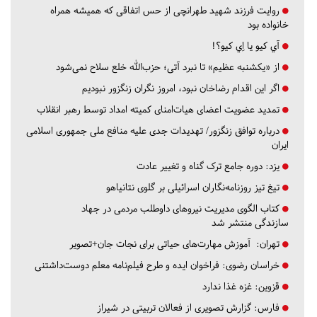
روایت فرزند شهید طهرانچی از حس اتفاقی که همیشه همراه
خانواده بود
آي كيو يا اِي كيو؟!
از «یکشنبه عظیم» تا نبرد آتی؛ حزب‌الله خلع سلاح نمی‌شود
اگر این اقدام رضاخان نبود، امروز نگران زنگزور نبودیم
تمدید عضویت اعضای هیات‌امنای کمیته امداد توسط رهبر انقلاب
درباره توافق زنگزور/ تهدیدات جدی علیه منافع ملی جمهوری اسلامی
ایران
یزد:
دوره جامع ترک گناه و تغییر عادت
تیغ تیز روزنامه‌نگاران اسرائیلی بر گلوی نتانیاهو
کتاب الگوی مدیریت نیروهای داوطلب مردمی در جهاد
سازندگی منتشر شد
تهران:
آموزش مهارت‌های حیاتی برای نجات جان+تصویر
خراسان رضوی:
فراخوان ایده و طرح فیلم‌نامه معلم دوست‌داشتنی
قزوین:
غزه غذا ندارد
فارس:
گزارش تصویری از فعالان تربیتی در شیراز