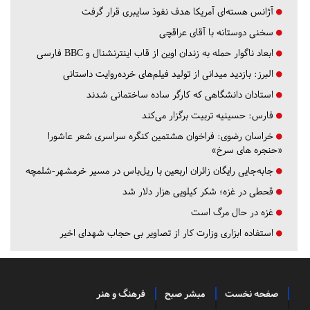
آژانس هسته‌ای آمریکا هدف نفوذ سایبری قرار گرفت
سخنی دوستانه با آقای عراقچی
ابعاد ناگوار حمله به زندان اوین از قاب اینترنشنال و BBC فارسی
البرز:
بازدید میدانی از تولید فیلم‌های خرده‌روایت داستانی
استادان دانشگاهی که کارگر ساده ساختمانی شدند
فارس:
حسینیه تربیت برگزار می‌کند
خراسان رضوی:
فراخوان هشتمین کنگره سراسری شعر عاشورا
«حنجره های سرخ»
جابه‌جایی رایگان زائران اربعین با ریل‌باس در مسیر خرمشهر-شلمچه
قحطی در غزه؛ شکر کیلویی هزار دلار شد
غزه در حال مرگ است
استفاده ابزاری وزارت کار از تصاویر بی حجاب شهدای اخیر
صفحه نخست
مبشر صبح
فرهنگ و هنر