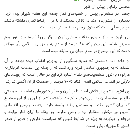
محسن رضایی پیش از ظهر
جمعه در سخنرانی پیش از خطبه‌های نماز جمعه این هفته شیراز بیان کرد:
بسیاری از کشورهای دنیا در تلاش هستند تا با ایران ارتباط تجاری داشته باشند
این در حالی است که هنوز برجام به نتیجه نرسیده است.
وی افزود: پس از پیروزی انقلاب اسلامی ایران و برگزاری رفراندوم با دستور امام
خمینی شاهد این بودیم که ٩٨ درصد از مردم به جمهوری اسلامی رأی موافق
دادند که این موضوع در تمام جهان بی سابقه بوده است.
او ادامه داد: دشمنان که ضربه سنگینی از پیروزی انقلاب دیده بودند بر آن
شدند که به جمهوری اسلامی ضربه وارد کنند که از جمله این اقدامات خرابکارانه
می‌توان به ترور شخصیت‌های نظام اشاره کرد این در حالی است که رویدادهای
بزرگی در انقلاب اسلامی اتفاق افتاد که ٧٠ درصد از جمعیت از آن آگاهی ندارند.
وی افزود: دشمن در تلاش است تا بر ایران و سایر کشورهای منطقه که جمعیتی
بالغ بر ۵٠٠ میلیون نفر می‌شوند حاکمیت داشته باشد از این رو از این موضوع
که ایران کشور مقتدر و مستقل باشد واهمه دارد البته تحریم‌های اقتصادی
آخرین تیر ترکش استکبار بود و راهی ندارند جز اینکه با ایران کنار بیایند و
برجام را بپذیرند به ویژه در شرایط کنونی که سیاست خارجی واحدی از صدر
کشور تا مجریان یکی است.