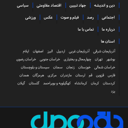
دین و اندیشه
جهاد تبیین
اقتصاد مقاومتی
سیاسی
اجتماعی
رصد
فیلم و صوت
عکس
ورزشی
درباره ما
تماس با ما
استان ها
آذربایجان شرقی
آذربایجان غربی
اردبیل
البرز
اصفهان
ایلام
بوشهر
تهران
چهارمحال و بختیاری
خراسان جنوبی
خراسان رضوی
خراسان شمالی
خوزستان
زنجان
سمنان
سیستان و بلوچستان
فارس
قزوین
قم
لرستان
مازندران
مرکزی
هرمزگان
همدان
کردستان
کرمان
کرمانشاه
کهگیلویه و بویراحمد
گلستان
گیلان
یزد