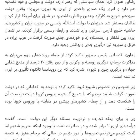
رضایی عنوان کرد: همان سیاستی که رهبر دارد، دولت و مجلس و قوه قضائیه
هم دارد و امروز یک صدای واحدی از ایران به بیرون می‌رود؛ وقتی دولت
سیزدهم شروع به کارکرد چندین چالش داشتیم؛ در شرق ایران آمریکا فرار کرد و
طالبان مستقر شد همزمان با دولت آیت‌الله رئیسی در جنوب ایران و کشورهای
حاشیه خلیج فارس اسرائیل وارد شدند و رابطه رسمی برقرار کردند، در شمال
ایران بین قفقاز و ارمنستان زد و خوردهای جدی صورت گرفت در غرب ایران در
عراق و سوریه نیز درگیری جدی و چالش وجود دارد.
معاون اقتصادی رئیس جمهور تاکید کرد: از جمله رویدادهای مهم می‌توان به
مذاکرات برجام، درگیری روسیه و اوکراین و از بین رفتن ۴٠ درصد از منابع غذایی
جهان و درگیری چین و تایوان اشاره کرد که این رویدادها تاکنون تأثیری بر ایران
نداشته است.
وی همچنین در خصوص شیوع کرونا تاکید کرد: با توجه به اقداماتی که در دولت
صورت گرفت شاهد بودیم که با شیوع گسترده ویروس کرونا دولت توانست آن
را شکست دهد و از جمله. کشورهای پیشرو در مقابله با ویروس کرونا بوده
است.
وی با بیان اینکه تجارت و ترانزیت مسئله دیگر این دولت است، گفت:
درآمدهای ارزی ۲ برابر شده و در صادرات نفت با وجود اینکه تحریم شدیم اما
ثابت کردیم می‌توانیم تحریم‌ها را دور بزنیم در حالی که برجام هنوز به نتیجه