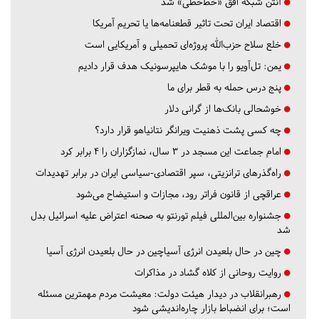
آنتن شبکه افق «خط‌خطی» شد
اقتصاد ایران تحت تاثیر قطعنامه‌ها یا تحریم‌ آمریکا
خلع سلاح حزب‌الله پروژه‌ای تحمیلی و آمریکایی است
یمن: تل‌آویو را با موشک هایپرسونیک هدف قرار دادیم
پنج درس‌ حمله به قطر برای ما
خوشحالی بانک‌ها از گرانی دلار
چه کسی پشت ذهنیت ویرانگر نتانیاهو قرار دارد؟
امام جماعت این مسجد در ۳ سال، نمازگزاران را ۴ برابر کرد
راه‌گذرهای ترانزیتی، سپر اقتصادی-سیاسی ایران در برابر تهدیدات
عراقچی از قانون فراتر رود، مجازات و استیضاح می‌شود
جشنواره بین‌المللی فیلم تورنتو به صحنه اعتراض علیه اسرائیل بدل
شد
چین در حال بلعیدن انرژی آسیاچین در حال بلعیدن انرژی آسیا
روایت روحانی از کلاه گشاد در مذاکرات
رهبرانقلاب در دیدار هیئت دولت: معیشت مردم مهمترین مسئله
است؛ برای انضباط بازار چاره‌اندیشی شود