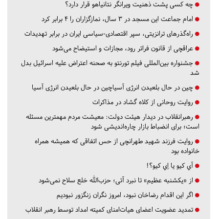
چه کسی پشت ذهنیت ویرانگر نتانیاهو قرار دارد؟
امام جماعت این مسجد در ۳ سال، نمازگزاران را ۴ برابر کرد
راه‌گذرهای ترانزیتی، سپر اقتصادی-سیاسی ایران در برابر تهدیدات
عراقچی از قانون فراتر رود، مجازات و استیضاح می‌شود
جشنواره بین‌المللی فیلم تورنتو به صحنه اعتراض علیه اسرائیل بدل
شد
چین در حال بلعیدن انرژی آسیاچین در حال بلعیدن انرژی آسیا
روایت روحانی از کلاه گشاد در مذاکرات
رهبرانقلاب در دیدار هیئت دولت: معیشت مردم مهمترین مسئله
است؛ برای انضباط بازار چاره‌اندیشی شود
روایت فرزند شهید طهرانچی از حس اتفاقی که همیشه همراه
خانواده بود
آي كيو يا اِي كيو؟!
از «یکشنبه عظیم» تا نبرد آتی؛ حزب‌الله خلع سلاح نمی‌شود
اگر این اقدام رضاخان نبود، امروز نگران زنگزور نبودیم
تمدید عضویت اعضای هیات‌امنای کمیته امداد توسط رهبر انقلاب