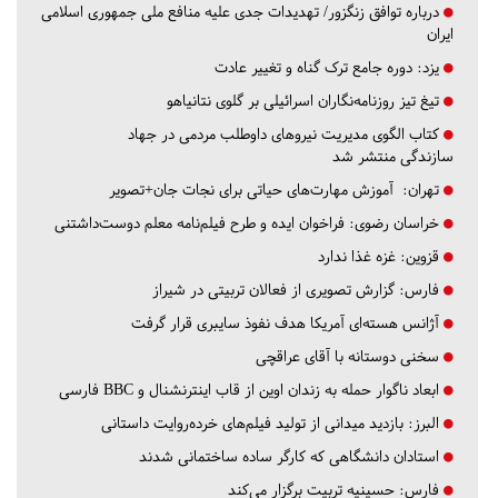
درباره توافق زنگزور/ تهدیدات جدی علیه منافع ملی جمهوری اسلامی
ایران
یزد:
دوره جامع ترک گناه و تغییر عادت
تیغ تیز روزنامه‌نگاران اسرائیلی بر گلوی نتانیاهو
کتاب الگوی مدیریت نیروهای داوطلب مردمی در جهاد
سازندگی منتشر شد
تهران:
آموزش مهارت‌های حیاتی برای نجات جان+تصویر
خراسان رضوی:
فراخوان ایده و طرح فیلم‌نامه معلم دوست‌داشتنی
قزوین:
غزه غذا ندارد
فارس:
گزارش تصویری از فعالان تربیتی در شیراز
آژانس هسته‌ای آمریکا هدف نفوذ سایبری قرار گرفت
سخنی دوستانه با آقای عراقچی
ابعاد ناگوار حمله به زندان اوین از قاب اینترنشنال و BBC فارسی
البرز:
بازدید میدانی از تولید فیلم‌های خرده‌روایت داستانی
استادان دانشگاهی که کارگر ساده ساختمانی شدند
فارس:
حسینیه تربیت برگزار می‌کند