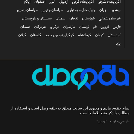
آذربایجان شرقی
آذربایجان غربی
اردبیل
البرز
اصفهان
ایلام
بوشهر
تهران
چهارمحال و بختیاری
خراسان جنوبی
خراسان رضوی
خراسان شمالی
خوزستان
زنجان
سمنان
سیستان و بلوچستان
فارس
قزوین
قم
لرستان
مازندران
مرکزی
هرمزگان
همدان
کردستان
کرمان
کرمانشاه
کهگیلویه و بویراحمد
گلستان
گیلان
یزد
تمام حقوق مادی و معنوی این سایت متعلق به
حلقه وصل
است و استفاده از
مطالب با ذکر منبع بلامانع است.
طراحی و تولید:
"اورس"