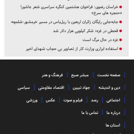
خراسان رضوی:
فراخوان هشتمین کنگره سراسری شعر عاشورا
«حنجره های سرخ»
جابه‌جایی رایگان زائران اربعین با ریل‌باس در مسیر خرمشهر-شلمچه
قحطی در غزه؛ شکر کیلویی هزار دلار شد
غزه در حال مرگ است
استفاده ابزاری وزارت کار از تصاویر بی حجاب شهدای اخیر
صفحه نخست
مبشر صبح
فرهنگ و هنر
دین و اندیشه
جهاد تبیین
اقتصاد مقاومتی
سیاسی
اجتماعی
رصد
فیلم و صوت
عکس
ورزشی
درباره ما
تماس با ما
استان ها