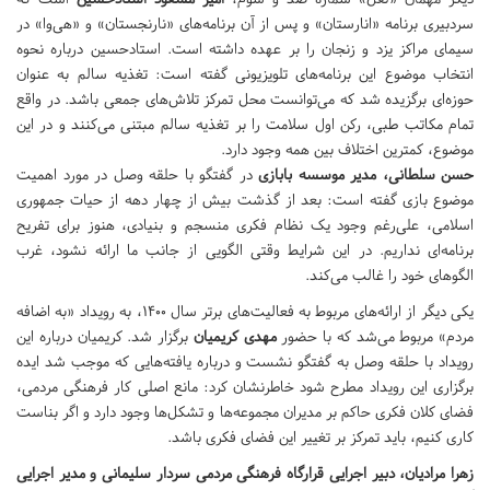
سردبیری برنامه «انارستان» و پس از آن برنامه‌های «نارنجستان» و «هی‌وا» در
سیمای مراکز یزد و زنجان را بر عهده داشته است. استادحسین درباره نحوه
انتخاب موضوع این برنامه‌های تلویزیونی گفته است: تغذیه سالم به عنوان
حوزه‌ای برگزیده شد که می‌توانست محل تمرکز تلاش‌های جمعی باشد. در واقع
تمام مکاتب طبی، رکن اول سلامت را بر تغذیه سالم مبتنی می‌کنند و در این
موضوع، کمترین اختلاف بین همه وجود دارد.
حسن سلطانی، مدیر موسسه بابازی
در گفتگو با حلقه وصل در مورد اهمیت
موضوع بازی گفته است: بعد از گذشت بیش از چهار دهه از حیات جمهوری
اسلامی، علی‌رغم وجود یک نظام فکری منسجم و بنیادی، هنوز برای تفریح
برنامه‌ای نداریم. در این شرایط وقتی الگویی از جانب ما ارائه نشود، غرب
الگوهای خود را غالب می‌کند.
یکی دیگر از ارائه‌های مربوط به فعالیت‌های برتر سال 1400، به رویداد «به اضافه
مردم» مربوط می‌شد که با حضور
مهدی کریمیان
برگزار شد. کریمیان درباره این
رویداد با حلقه وصل به گفتگو نشست و درباره یافته‌هایی که موجب شد ایده
برگزاری این رویداد مطرح شود خاطرنشان کرد: مانع اصلی کار فرهنگی مردمی،
فضای کلان فکری حاکم بر مدیران مجموعه‌ها و تشکل‌ها وجود دارد و اگر بناست
کاری کنیم، باید تمرکز بر تغییر این فضای فکری باشد.
زهرا مرادیان، دبیر اجرایی قرارگاه فرهنگی مردمی سردار سلیمانی و مدیر اجرایی