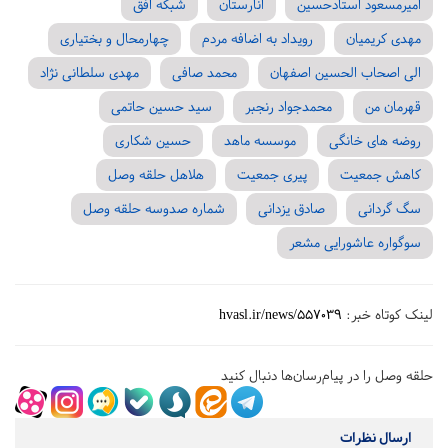
امیرمسعود استادحسین
انارستان
شبکه افق
مهدی کریمیان
رویداد به اضافه مردم
چهارمحال و بختیاری
الی اصحاب الحسین اصفهان
محمد صافی
مهدی سلطانی نژاد
قهرمان من
محمدجواد رنجبر
سید حسین حاتمی
روضه های خانگی
موسسه ماهد
حسین شکاری
کاهش جمعیت
پیری جمعیت
هلاهل حلقه وصل
سگ گردانی
صادق یزدانی
شماره صدوسه حلقه وصل
سوگواره عاشورایی مشعر
لینک کوتاه خبر:
hvasl.ir/news/557039
حلقه وصل را در پیام‌رسان‌ها دنبال کنید
ارسال نظرات