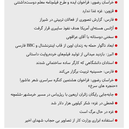
خراسان رضوی:
فراخوان ایده و طرح فیلم‌نامه معلم دوست‌داشتنی
قزوین:
غزه غذا ندارد
فارس:
گزارش تصویری از فعالان تربیتی در شیراز
آژانس هسته‌ای آمریکا هدف نفوذ سایبری قرار گرفت
سخنی دوستانه با آقای عراقچی
ابعاد ناگوار حمله به زندان اوین از قاب اینترنشنال و BBC فارسی
البرز:
بازدید میدانی از تولید فیلم‌های خرده‌روایت داستانی
استادان دانشگاهی که کارگر ساده ساختمانی شدند
فارس:
حسینیه تربیت برگزار می‌کند
خراسان رضوی:
فراخوان هشتمین کنگره سراسری شعر عاشورا
«حنجره های سرخ»
جابه‌جایی رایگان زائران اربعین با ریل‌باس در مسیر خرمشهر-شلمچه
قحطی در غزه؛ شکر کیلویی هزار دلار شد
غزه در حال مرگ است
استفاده ابزاری وزارت کار از تصاویر بی حجاب شهدای اخیر