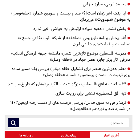
مجاهدِ ایرانی، مبارز جهانی
آیا اینک آخرالزمان است!؟/ صد و بیست و سومین شماره «حلقه‌وصل»
به موضوع «مهدویت» می‌پردازد
پخش نشدن «جعبه سیاه» ارتباطی به حواشی اخیر ندارد
آغاز پخش برنامه تلویزیونی «صاعقه» از شبکه افق؛ نگاهی جامع به
تسلیحات و قابلیت‌های دفاعی ایران
مدرسه فلسطین موضوع تازه‌ترین شماره ماهنامه جبهه فرهنگی انقلاب/
معرفی اثار برتر جایزه عصر جهاد در «حلقه وصل»
معلم جدی‌ترین عنصر برای تشکیل حلقه میانی/ بررسی یک مسیر ساده
برای تربیت در «صد و بیستمین» شماره «حلقه وصل»
۲۴ ساعت به افق فلسطین؛ بزرگداشت سالگرد برنامه‌ای که تاریخ‌ساز شد
«به افق فلسطین» تلاشی برای روایت سازی
کربلا راهی به سوی قدس/ بررسی فرصت های از دست رفته اربعین1403
در شماره صد و نوزدهم «حلقه‌وصل»
آخرین اخبار
پربازدیدترین
روزنامه ها