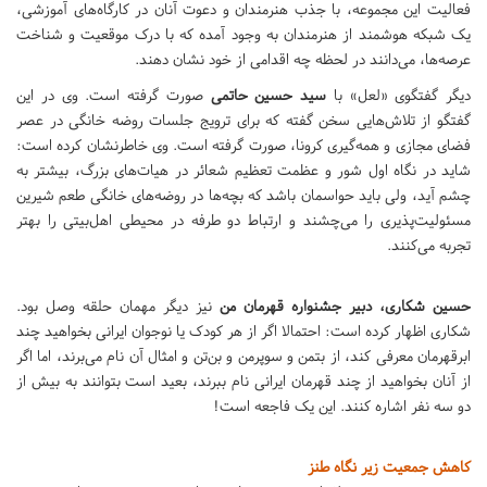
فعالیت این مجموعه، با جذب هنرمندان و دعوت آنان در کارگاه‌های آموزشی،
یک شبکه هوشمند از هنرمندان به وجود آمده که با درک موقعیت و شناخت
عرصه‌ها، می‌دانند در لحظه چه اقدامی از خود نشان دهند.
دیگر گفتگوی «لعل» با
سید حسین حاتمی
صورت گرفته است. وی در این
گفتگو از تلاش‌هایی سخن گفته که برای ترویج جلسات روضه خانگی در عصر
فضای مجازی و همه‌گیری کرونا، صورت گرفته است. وی خاطرنشان کرده است:
شاید در نگاه اول شور و عظمت تعظیم شعائر در هیات‌های بزرگ، بیشتر به
چشم آید، ولی باید حواسمان باشد که بچه‌ها در روضه‌های خانگی طعم شیرین
مسئولیت‌پذیری را می‌چشند و ارتباط دو طرفه در محیطی اهل‌بیتی را بهتر
تجربه می‌کنند.
حسین شکاری، دبیر جشنواره قهرمان من
نیز دیگر مهمان حلقه وصل بود.
شکاری اظهار کرده است: احتمالا اگر از هر کودک یا نوجوان ایرانی بخواهید چند
ابرقهرمان معرفی کند، از بتمن و سوپرمن و بن‌تن و امثال آن نام می‌برند، اما اگر
از آنان بخواهید از چند قهرمان ایرانی نام ببرند، بعید است بتوانند به بیش از
دو سه نفر اشاره کنند. این یک فاجعه است!
کاهش جمعیت زیر نگاه طنز