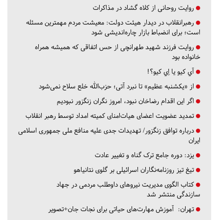
روایت روحانی از کلاه گشاد در مذاکرات
رهبرانقلاب در دیدار هیئت دولت: معیشت مردم مهمترین مسئله
است؛ برای انضباط بازار چاره‌اندیشی شود
روایت فرزند شهید طهرانچی از حس اتفاقی که همیشه همراه
خانواده بود
آي كيو يا اِي كيو؟!
از «یکشنبه عظیم» تا نبرد آتی؛ حزب‌الله خلع سلاح نمی‌شود
اگر این اقدام رضاخان نبود، امروز نگران زنگزور نبودیم
تمدید عضویت اعضای هیات‌امنای کمیته امداد توسط رهبر انقلاب
درباره توافق زنگزور/ تهدیدات جدی علیه منافع ملی جمهوری اسلامی
ایران
یزد:
دوره جامع ترک گناه و تغییر عادت
تیغ تیز روزنامه‌نگاران اسرائیلی بر گلوی نتانیاهو
کتاب الگوی مدیریت نیروهای داوطلب مردمی در جهاد
سازندگی منتشر شد
تهران:
آموزش مهارت‌های حیاتی برای نجات جان+تصویر