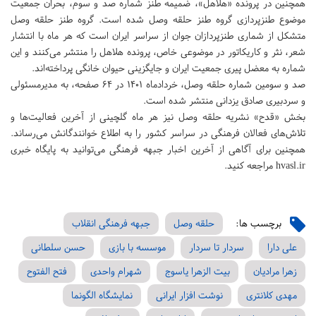
همچنین در پرونده «هلاهل»، ضمیمه طنز شماره صد و سوم، بحران جمعیت
موضوع طنزپردازی گروه طنز حلقه وصل شده است. گروه طنز حلقه وصل
متشکل از شماری طنزپردازان جوان از سراسر ایران است که هر ماه با انتشار
شعر، نثر و کاریکاتور در موضوعی خاص، پرونده هلاهل را منتشر می‌کنند و این
شماره به معضل پیری جمعیت ایران و جایگزینی حیوان خانگی پرداخته‌اند.
صد و سومین شماره حلقه وصل، خردادماه 1401 در 64 صفحه، به مدیرمسئولی
و سردبیری صادق یزدانی منتشر شده است.
بخش «قدح» نشریه حلقه وصل نیز هر ماه گلچینی از آخرین فعالیت‌ها و
تلاش‌های فعالان فرهنگی در سراسر کشور را به اطلاع خوانندگانش می‌رساند.
همچنین برای آگاهی از آخرین اخبار جبهه فرهنگی می‌توانید به پایگاه خبری
hvasl.ir مراجعه کنید.
برچسب ها:
حلقه وصل
جبهه فرهنگی انقلاب
علی دارا
سردار تا سردار
موسسه با بازی
حسن سلطانی
زهرا مرادیان
بیت الزهرا یاسوج
شهرام واحدی
فتح الفتوح
مهدی کلانتری
نوشت افزار ایرانی
نمایشگاه الگونما