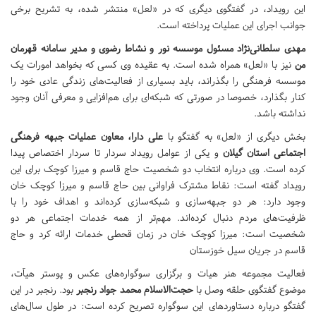
این رویداد، در گفتگوی دیگری که در «لعل» منتشر شده، به تشریح برخی
جوانب اجرای این عملیات پرداخته است.
مهدی سلطانی‌نژاد مسئول موسسه نور و نشاط رضوی و مدیر سامانه قهرمان
من
نیز با «لعل» همراه شده است. به عقیده وی کسی که بخواهد امورات یک
موسسه فرهنگی را بگذراند، باید بسیاری از فعالیت‌های زندگی عادی خود را
کنار بگذارد، خصوصا در صورتی که شبکه‌ای برای هم‌افزایی و معرفی آنان وجود
نداشته باشد.
بخش دیگری از «لعل» به گفتگو با
علی دارا، معاون عملیات جبهه فرهنگی
اجتماعی استان گیلان
و یکی از عوامل رویداد سردار تا سردار اختصاص پیدا
کرده است. وی درباره انتخاب دو شخصیت حاج قاسم و میرزا کوچک برای این
رویداد گفته است: نقاط مشترک فراوانی بین حاج قاسم و میرزا کوچک خان
وجود دارد: هر دو جبهه‌سازی و شبکه‌سازی کرده‌اند و اهداف خود را با
ظرفیت‌های مردم دنبال کرده‌اند. مهم‌تر از همه خدمات اجتماعی هر دو
شخصیت است: میرزا کوچک خان در زمان قحطی خدمات ارائه کرد و حاج
قاسم در جریان سیل خوزستان
فعالیت مجموعه هنر هیات و برگزاری سوگواره‌های عکس و پوستر هیآت،
موضوع گفتگوی حلقه وصل با
حجت‌الاسلام محمد جواد رنجبر
بود. رنجبر در این
گفتگو درباره دستاوردهای این سوگواره تصریح کرده است: در طول سال‌های