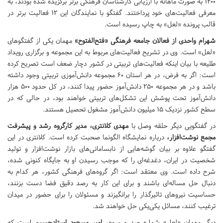
1400 به صورت ماهانه با ارزیابی کارشناسان فرهنگی برتر برگزیده شده بودند، به
معرفی فعالیت‌های خود پرداختند. گفتگو با نمایندگان این 12 فعالیت برتر در
قالب پرونده «لعل» به چاپ رسیده است.
شهرام واحدی از فعالان جامعه فرهنگی «فتح‌الفتوح»
مهمان یکی از گفتگوهای
«لعل» است. وی در تشریح فعالیت‌های مربوط به این مجموعه و برگزاری رویداد
طلیعه با بیان اینکه فعالیت‌های تربیتی در کشور دچار ضعف است تصریح کرده
است: اگر به فرض، در هر استان 60 مجموعه دانش‌آموزی تربیتی وجود داشته
باشد و در هر مجموعه 250 دانش‌آموز حضور پیدا کنند، در کل حدود 500 هزار
دانش‌آموز تحت پوشش این تشکل‌های تربیتی خواهند بود، در حالی که در
سطح کشور نزدیک 15 میلیون دانش‌آموز مشغول تحصیل هستند.
در گفتگویی دیگر حلقه وصل با
مهدی کلانتری، مدیر کارگروه رشد و پیشرفت
مجمع نوشت‌افزار،
درباره نمایشگاه الگونما صحبت کرده است. کلانتری در این
گفتگو علاوه بر بیان گوشه‌هایی از نابسامانی‌های بازار نوشت‌افزار و تولید
شخصیت در ایران، دغدغه‌ای را که موجب رسیدن او به جایگاه کنونی شده،
شرح داده است. وی معتقد است: اگر گروه‌های فرهنگی کشور، هر کدام به
دنبال حل مساله‌ای باشند و برای این کار به رصد دقیق فضا دست بزنند،
حساسیت نیروهای تاثیرگذار را برانگیزند و مسئولان را برای حضور در میدان
ترغیب کنند، مسائل یکی‌یکی حل خواهند شد.
دیگر مهمان «لعل» شماره صد و سوم،
امیر مسعود استادحسین
است که