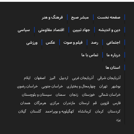
صفحه نخست
مبشر صبح
فرهنگ و هنر
دین و اندیشه
جهاد تبیین
اقتصاد مقاومتی
سیاسی
اجتماعی
رصد
فیلم و صوت
عکس
ورزشی
درباره ما
تماس با ما
استان ها
آذربایجان شرقی
آذربایجان غربی
اردبیل
البرز
اصفهان
ایلام
بوشهر
تهران
چهارمحال و بختیاری
خراسان جنوبی
خراسان رضوی
خراسان شمالی
خوزستان
زنجان
سمنان
سیستان و بلوچستان
فارس
قزوین
قم
لرستان
مازندران
مرکزی
هرمزگان
همدان
کردستان
کرمان
کرمانشاه
کهگیلویه و بویراحمد
گلستان
گیلان
یزد