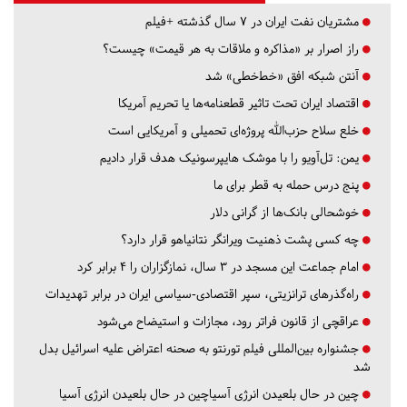
مشتریان نفت ایران در ۷ سال گذشته +فیلم
راز اصرار بر «مذاکره و ملاقات به هر قیمت» چیست؟
آنتن شبکه افق «خط‌خطی» شد
اقتصاد ایران تحت تاثیر قطعنامه‌ها یا تحریم‌ آمریکا
خلع سلاح حزب‌الله پروژه‌ای تحمیلی و آمریکایی است
یمن: تل‌آویو را با موشک هایپرسونیک هدف قرار دادیم
پنج درس‌ حمله به قطر برای ما
خوشحالی بانک‌ها از گرانی دلار
چه کسی پشت ذهنیت ویرانگر نتانیاهو قرار دارد؟
امام جماعت این مسجد در ۳ سال، نمازگزاران را ۴ برابر کرد
راه‌گذرهای ترانزیتی، سپر اقتصادی-سیاسی ایران در برابر تهدیدات
عراقچی از قانون فراتر رود، مجازات و استیضاح می‌شود
جشنواره بین‌المللی فیلم تورنتو به صحنه اعتراض علیه اسرائیل بدل
شد
چین در حال بلعیدن انرژی آسیاچین در حال بلعیدن انرژی آسیا