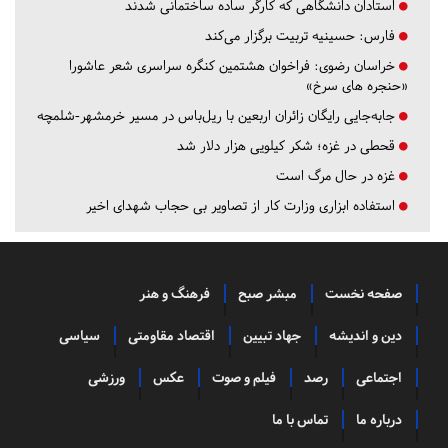
استادان دانشگاهی که کارگر ساده ساختمانی شدند
فارس:
حسینیه تربیت برگزار می‌کند
خراسان رضوی:
فراخوان هشتمین کنگره سراسری شعر عاشورا
«حنجره های سرخ»
جابه‌جایی رایگان زائران اربعین با ریل‌باس در مسیر خرمشهر-شلمچه
قحطی در غزه؛ شکر کیلویی هزار دلار شد
غزه در حال مرگ است
استفاده ابزاری وزارت کار از تصاویر بی حجاب شهدای اخیر
صفحه نخست
مبشر صبح
فرهنگ و هنر
دین و اندیشه
جهاد تبیین
اقتصاد مقاومتی
سیاسی
اجتماعی
رصد
فیلم و صوت
عکس
ورزشی
درباره ما
تماس با ما