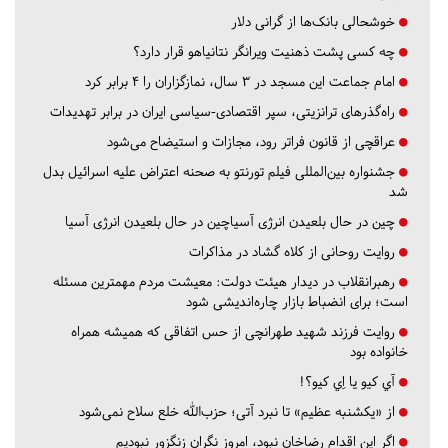
خوشحالی بانک‌ها از گرانی دلار
چه کسی پشت ذهنیت ویرانگر نتانیاهو قرار دارد؟
امام جماعت این مسجد در ۳ سال، نمازگزاران را ۴ برابر کرد
راه‌گذرهای ترانزیتی، سپر اقتصادی-سیاسی ایران در برابر تهدیدات
عراقچی از قانون فراتر رود، مجازات و استیضاح می‌شود
جشنواره بین‌المللی فیلم تورنتو به صحنه اعتراض علیه اسرائیل بدل
شد
چین در حال بلعیدن انرژی آسیاچین در حال بلعیدن انرژی آسیا
روایت روحانی از کلاه گشاد در مذاکرات
رهبرانقلاب در دیدار هیئت دولت: معیشت مردم مهمترین مسئله
است؛ برای انضباط بازار چاره‌اندیشی شود
روایت فرزند شهید طهرانچی از حس اتفاقی که همیشه همراه
خانواده بود
آي كيو يا اِي كيو؟!
از «یکشنبه عظیم» تا نبرد آتی؛ حزب‌الله خلع سلاح نمی‌شود
اگر این اقدام رضاخان نبود، امروز نگران زنگزور نبودیم