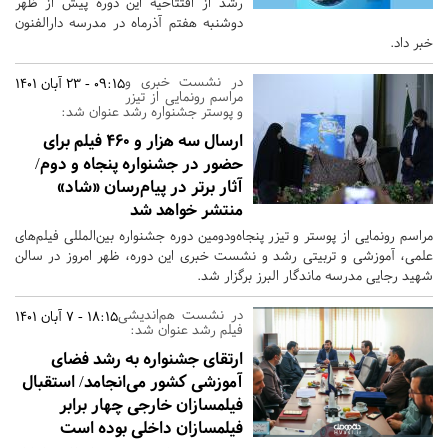
رشد از افتتاحیه این دوره پیش از ظهر
دوشنبه هفتم آذرماه در مدرسه دارالفنون
خبر داد.
در نشست خبری و
09:15 - 23 آبان 1401
مراسم رونمایی از تیزر
و پوستر جشنواره رشد عنوان شد:
ارسال سه هزار و 460 فیلم برای
حضور در جشنواره پنجاه و دوم/
آثار برتر در پیام‌رسان «شاد»
منتشر خواهد شد
مراسم رونمایی از پوستر و تیزر پنجاه‌ودومین دوره جشنواره بین‌المللی فیلم‌های
علمی، آموزشی و تربیتی رشد و نشست خبری این دوره، ظهر امروز در سالن
شهید رجایی مدرسه ماندگار البرز برگزار شد.
در نشست هم‌اندیشی
18:15 - 7 آبان 1401
فیلم رشد عنوان شد:
ارتقای جشنواره به رشد فضای
آموزشی کشور می‌انجامد/ استقبال
فیلمسازان خارجی چهار برابر
فیلمسازان داخلی بوده است