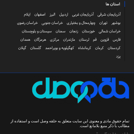
استان ها
آذربایجان شرقی
آذربایجان غربی
اردبیل
البرز
اصفهان
ایلام
بوشهر
تهران
چهارمحال و بختیاری
خراسان جنوبی
خراسان رضوی
خراسان شمالی
خوزستان
زنجان
سمنان
سیستان و بلوچستان
فارس
قزوین
قم
لرستان
مازندران
مرکزی
هرمزگان
همدان
کردستان
کرمان
کرمانشاه
کهگیلویه و بویراحمد
گلستان
گیلان
یزد
تمام حقوق مادی و معنوی این سایت متعلق به
حلقه وصل
است و استفاده از
مطالب با ذکر منبع بلامانع است.