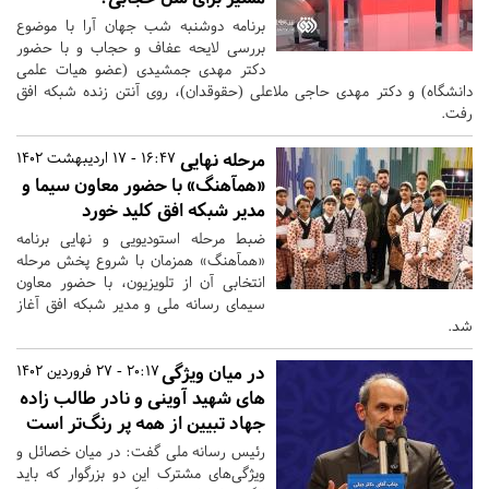
برنامه دوشنبه شب جهان آرا با موضوع
بررسی لایحه عفاف و حجاب و با حضور
دکتر مهدی جمشیدی (عضو هیات علمی
دانشگاه) و دکتر مهدی حاجی ملاعلی (حقوقدان)، روی آنتن زنده شبکه افق
رفت.
مرحله نهایی
16:47 - 17 اردیبهشت 1402
«همآهنگ» با حضور معاون سیما و
مدیر شبکه افق کلید خورد
ضبط مرحله استودیویی و نهایی برنامه
«همآهنگ» همزمان با شروع پخش مرحله
انتخابی آن از تلویزیون، با حضور معاون
سیمای رسانه ملی و مدیر شبکه افق آغاز
شد.
در میان ویژگی‌
20:17 - 27 فروردین 1402
های شهید آوینی و نادر طالب زاده
جهاد تبیین از همه پر رنگ‌تر است
رئیس رسانه ملی گفت: در میان خصائل و
ویژگی‌های مشترک این دو بزرگوار که باید