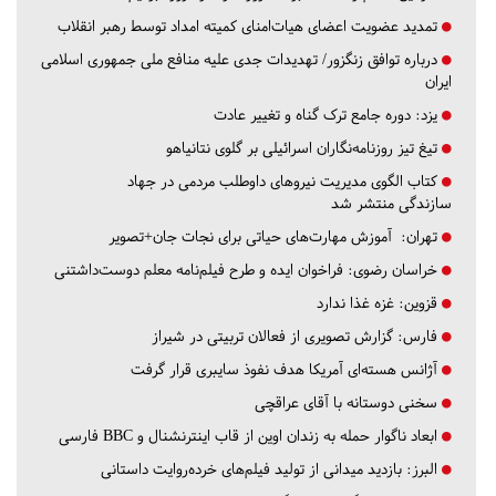
تمدید عضویت اعضای هیات‌امنای کمیته امداد توسط رهبر انقلاب
درباره توافق زنگزور/ تهدیدات جدی علیه منافع ملی جمهوری اسلامی
ایران
یزد:
دوره جامع ترک گناه و تغییر عادت
تیغ تیز روزنامه‌نگاران اسرائیلی بر گلوی نتانیاهو
کتاب الگوی مدیریت نیروهای داوطلب مردمی در جهاد
سازندگی منتشر شد
تهران:
آموزش مهارت‌های حیاتی برای نجات جان+تصویر
خراسان رضوی:
فراخوان ایده و طرح فیلم‌نامه معلم دوست‌داشتنی
قزوین:
غزه غذا ندارد
فارس:
گزارش تصویری از فعالان تربیتی در شیراز
آژانس هسته‌ای آمریکا هدف نفوذ سایبری قرار گرفت
سخنی دوستانه با آقای عراقچی
ابعاد ناگوار حمله به زندان اوین از قاب اینترنشنال و BBC فارسی
البرز:
بازدید میدانی از تولید فیلم‌های خرده‌روایت داستانی