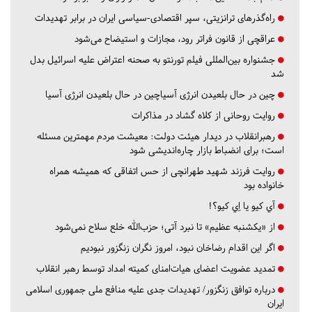
راه‌گذرهای ترانزیتی، سپر اقتصادی-سیاسی ایران در برابر تهدیدات
عراقچی از قانون فراتر رود، مجازات و استیضاح می‌شود
جشنواره بین‌المللی فیلم تورنتو به صحنه اعتراض علیه اسرائیل بدل
شد
چین در حال بلعیدن انرژی آسیاچین در حال بلعیدن انرژی آسیا
روایت روحانی از کلاه گشاد در مذاکرات
رهبرانقلاب در دیدار هیئت دولت: معیشت مردم مهمترین مسئله
است؛ برای انضباط بازار چاره‌اندیشی شود
روایت فرزند شهید طهرانچی از حس اتفاقی که همیشه همراه
خانواده بود
آي كيو يا اِي كيو؟!
از «یکشنبه عظیم» تا نبرد آتی؛ حزب‌الله خلع سلاح نمی‌شود
اگر این اقدام رضاخان نبود، امروز نگران زنگزور نبودیم
تمدید عضویت اعضای هیات‌امنای کمیته امداد توسط رهبر انقلاب
درباره توافق زنگزور/ تهدیدات جدی علیه منافع ملی جمهوری اسلامی
ایران