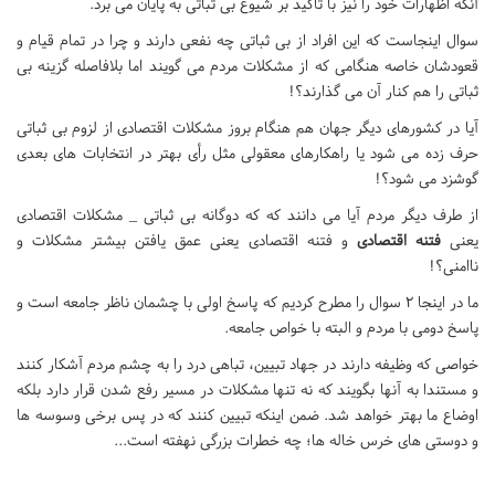
آنکه اظهارات خود را نیز با تأکید بر شیوع بی ثباتی به پایان می برد.
سوال اینجاست که این افراد از بی ثباتی چه نفعی دارند و چرا در تمام قیام و
قعودشان خاصه هنگامی که از مشکلات مردم می گویند اما بلافاصله گزینه بی
ثباتی را هم کنار آن می گذارند؟!
آیا در کشورهای دیگر جهان هم هنگام بروز مشکلات اقتصادی از لزوم بی ثباتی
حرف زده می شود یا راهکارهای معقولی مثل رأی بهتر در انتخابات های بعدی
گوشزد می شود؟!
از طرف دیگر مردم آیا می دانند که که دوگانه بی ثباتی _ مشکلات اقتصادی
یعنی
فتنه اقتصادی
و فتنه اقتصادی یعنی عمق یافتن بیشتر مشکلات و
ناامنی؟!
ما در اینجا 2 سوال را مطرح کردیم که پاسخ اولی با چشمان ناظر جامعه است و
پاسخ دومی با مردم و البته با خواص جامعه.
خواصی که وظیفه دارند در جهاد تبیین، تباهی درد را به چشم مردم آشکار کنند
و مستندا به آنها بگویند که نه تنها مشکلات در مسیر رفع شدن قرار دارد بلکه
اوضاع ما بهتر خواهد شد. ضمن اینکه تبیین کنند که در پس برخی وسوسه ها
و دوستی های خرس خاله ها؛ چه خطرات بزرگی نهفته است...