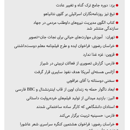
یزد:
دوره جامع ترک گناه و تغییر عادت
تیغ تیز روزنامه‌نگاران اسرائیلی بر گلوی نتانیاهو
کتاب الگوی مدیریت نیروهای داوطلب مردمی در جهاد
سازندگی منتشر شد
تهران:
آموزش مهارت‌های حیاتی برای نجات جان+تصویر
خراسان رضوی:
فراخوان ایده و طرح فیلم‌نامه معلم دوست‌داشتنی
قزوین:
غزه غذا ندارد
فارس:
گزارش تصویری از فعالان تربیتی در شیراز
آژانس هسته‌ای آمریکا هدف نفوذ سایبری قرار گرفت
سخنی دوستانه با آقای عراقچی
ابعاد ناگوار حمله به زندان اوین از قاب اینترنشنال و BBC فارسی
البرز:
بازدید میدانی از تولید فیلم‌های خرده‌روایت داستانی
استادان دانشگاهی که کارگر ساده ساختمانی شدند
فارس:
حسینیه تربیت برگزار می‌کند
خراسان رضوی:
فراخوان هشتمین کنگره سراسری شعر عاشورا
«حنجره های سرخ»