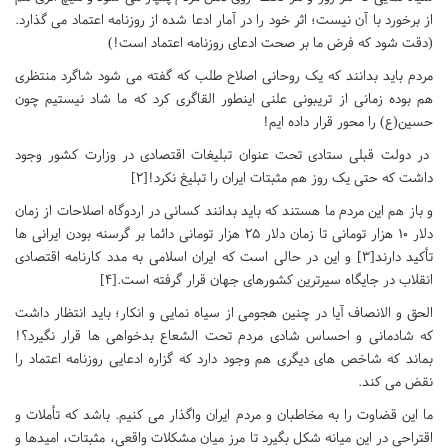
از برخورد با آن نیست؛ اثر خود را در آمار ادعا شده از روزنامه اعتماد می گذارد.
(دقت شود که فرض ما بر صحت ادعای روزنامه اعتماد است!)
مردم باید بدانند که یک روحانی اصلاح طلب که گفته می شود شاگرد منتظری
هم بوده زمانی از تریبونی علنی اینطور القاگری کرد که ما شاد نیستیم چون
حسین(ع) را محور قرار داده ایم!
در دولت قبلی ستادی تحت عنوان تبلیغات اقتصادی در وزارت کشور وجود
داشت که حتی یک روز هم مثبتات ایران را تبلیغ نکرد![2]
و باز هم این مردم ما هستند که باید بدانند کسانی در اردوگاه اصلاحات از زمان
دلار 10 هزار تومانی تا زمان دلار 25 هزار تومانی دائما بر گرسنه بودن ایرانی ها
تأکید دارند[3] و این در حالی است که ایران اسلامی به مدد کارنامه اقتصادی
انقلاب در جایگاه سیرترین کشورهای جهان قرار گرفته است.[4]
الحق و الانصاف آیا در چنین هجومی از سیاه نمایی و انکار؛ باید انتظار داشت
که شادمانی و احساس شادی مردم تحت الشعاع بدخواهی ها قرار نگیرد؟!
بماند که شاخص های دیگری هم وجود دارد که گزاره ادعایی روزنامه اعتماد را
نقض می کند.
ما این قضاوت را به مخاطبان و مردم ایران واگذار می کنیم. باشد که تأملات و
اقتراحی در این میانه شکل بگیرد تا مرز میان مشکلات واقعی، مثبتات، امیدها و