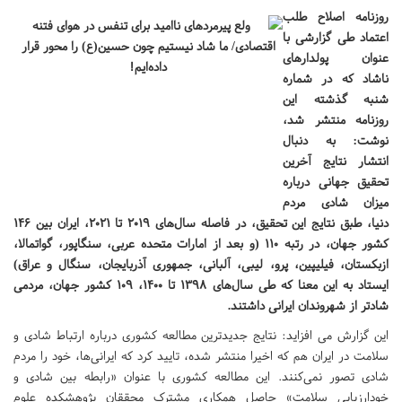
روزنامه اصلاح طلب
اعتماد طی گزارشی با
عنوان پولدارهای
ناشاد که در شماره
شنبه گذشته این
روزنامه منتشر شد،
نوشت: به دنبال
انتشار نتایج آخرین
تحقیق جهانی درباره
میزان شادی مردم
دنیا، طبق نتایج این تحقیق، در فاصله سال‌های 2019 تا 2021، ایران بین 146
کشور جهان، در رتبه 110 (و بعد از امارات متحده عربی، سنگاپور، گواتمالا،
ازبکستان، فیلیپین، پرو، لیبی، آلبانی، جمهوری آذربایجان، سنگال و عراق)
ایستاد به این معنا که طی سال‌های 1398 تا 1400، 109 کشور جهان، مردمی
شادتر از شهروندان ایرانی داشتند.
این گزارش می افزاید: نتایج جدیدترین مطالعه کشوری درباره ارتباط شادی و
سلامت در ایران هم که اخیرا منتشر شده، تایید کرد که ایرانی‌ها، خود را مردم
شادی تصور نمی‌کنند. این مطالعه کشوری با عنوان «رابطه بین شادی و
خودارزیابی سلامت» حاصل همکاری مشترک محققان پژوهشکده علوم