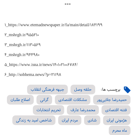
***
1_https://www.etemadnewspaper.ir/fa/main/detail/184199
2_mshrgh.ir/955210
3_mshrgh.ir/1130569
4_mshrgh.ir/944980
5_https://www.isna.ir/news/1401021006784/
6_http://sobhema.news/?p=21198
برچسب ها:
حلقه وصل
جبهه فرهنگی انقلاب
حمیدرضا جلایی‌پور
مشکلات اقتصادی
گرانی
اصلاح طلبان
فتنه اقتصادی
محمدرضا عارف
تحریم انتخابات
هژمونی ایران
شادی
مردم ایران
شاخص امید به زندگی
ماه محرم