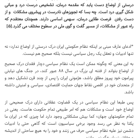
درستی از اوضاع دست یابد که مقدمه درمان، تشخیص درست درد و مبانی
شکل گیری درد است. چه بسا که تجویزهای نادرست در پیشروی مشکلات و از
دست رفتن فرصت طلایی درمان، سهمی اساسی دارند. همچنان معتقدم که
راه عبور از مشکلات، از مسیر گفت و گوی ملی در سطوح مختلف می گذرد.[5]
*ادعای عارف مبنی بر اینکه نظام حکومتی ایران درک درستی از اوضاع ندارد؛ نه
تنها ادبیات و تعقل یک رجل سیاسی نیست بلکه صحیح هم نیست.
به این معنی که چگونه ممکن است یک نظام سیاسی دچار فقدان درک صحیح
از اوضاع بتواند از فتنه ای بزرگ در سال 88 عبور کند، در جنگ های نیابتی
پیرامون خود پیروز مطلق باشد، هژمونی ایران را پس از چند قرن تشکیل دهد و
از متحدان خود در اقصی نقاط جهان حمایت اقتصادی، سیاسی و امنیتی داشته
باشد.
پس طبعا این نظام سیاسی در یک قضاوت عقلانی دارای درک صحیحی از
اوضاع خود است و مشکلات هم که امر طبیعی تمام حکومت هاست. یعنی در
تمام حکومتهای جهان؛ کما بیش مشکلاتی وجود دارد اما چیزی که در ایران ما
یکتا به نظر می رسد وجود برخی سیاسیون است که گاهی حتی با ادبیات
دشمن نیز علیه نظام سیاسی حرف می زنند و خود را به هیچ ساحتی از اندیشه
و عقلانیت پاسخگو نمی دانند.