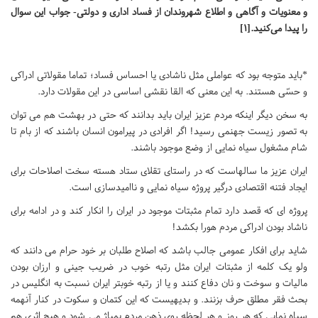
و معنویات و آگاهی و اطلاع شهروندان از فساد اداری و دولتی- جواب این سوال
را پیدا می‌کنید.[1]
*باید متوجه بود که عواملی مثل ناشادی یا احساس فساد؛ تماما مقولاتی ادراکی
و حسّی هستند. به این معنی که القا نقشی اساسی در این مقولات دارد.
به سخن دیگر اینکه مردم عزیز ایران باید بدانند که حتی در بهشت هم می توان
به تصور زیست جهنمی رسید! اگر افرادی در پیرامون انسان باشند که از بام تا
شام مشغول سیاه نمایی از وضع موجود باشند.
ایران عزیز ما سالهاست که در راستای تقلای ستاد هسته سخت اصلاحات برای
ایجاد فتنه اقتصادی درگیر پروژه سیاه نمایی و ناامیدسازی است.
پروژه ای که قصد دارد تمام مثبتات موجود در ایران را انکار کند و در ادامه برای
ناشاد بودن ادراکی مردم هورا بکشد!
شاید برای افکار عمومی جالب باشد که اصلاح طلبان بر خود حرام می دانند که
ولو یک کلمه از مثبتات ایران مثل رتبه خوب در ضریب جینی و ارزان بودن
مالیات و سوخت و نان دفاع کنند و یا از رتبه خوبتر ایران نسبت به انگلیس در
بحث فقر مطلق حرف بزنند. و بدیهیست که این کتمان و سکوت در کنار آنهمه
سیاه نمایی که هر روز و هر لحظه روی ذهن مردم پمپاژ می شود و هیچ اثری هم