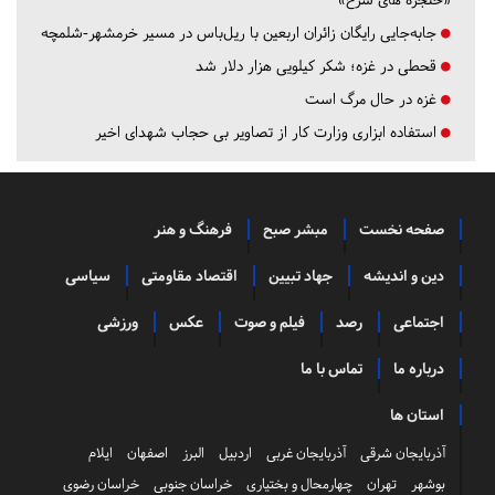
جابه‌جایی رایگان زائران اربعین با ریل‌باس در مسیر خرمشهر-شلمچه
قحطی در غزه؛ شکر کیلویی هزار دلار شد
غزه در حال مرگ است
استفاده ابزاری وزارت کار از تصاویر بی حجاب شهدای اخیر
صفحه نخست
مبشر صبح
فرهنگ و هنر
دین و اندیشه
جهاد تبیین
اقتصاد مقاومتی
سیاسی
اجتماعی
رصد
فیلم و صوت
عکس
ورزشی
درباره ما
تماس با ما
استان ها
آذربایجان شرقی
آذربایجان غربی
اردبیل
البرز
اصفهان
ایلام
بوشهر
تهران
چهارمحال و بختیاری
خراسان جنوبی
خراسان رضوی