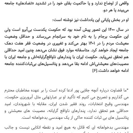
واقعی از اوضاع ندارد و یا حاکمیت بقای خود را در تشدید «تضادهای» جامعه
می‌بیند یا هر دو.
او در بخش پایانی این یادداشت نیز نوشته است:
در سال ۱۴۰۰ این تصور پیش آمده بود که حکومت یکدست بی‌آبرو است ولی
این حکومت برجام را به نام خود به سرانجام می‌رساند و حداقل وضعیت
معیشت مردم را در ۱۴۰۱ بهتر می‌کند و تغییری در وضعیت فقر هفت‌ دهک
جامعه ایجاد خواهد کرد. متاسفانه موارد فوق نشان می‌دهد چنین امید حداقلی
هم تحقق نمی‌یابد. حکومت ایران با پندارهای ناواقع‌گرایانه‌اش و جامعه ایران با
مصیبت‌های معیشتی‌اش ادامه بقا می‌دهد و پتانسیل‌های بی‌ثبات‌کننده جامعه
ادامه خواهد داشت.[6]
*ما قضاوت درباره آنچه جلایی پور ادعا کرده است را بر عهده مخاطبان محترم
می گذاریم و تصریح می کنیم که تأکید او بر عبارتهایی مثل آبروریزی حکومت،
مهندسی وقیح انتخابات، روند فقیر شدن ایران، مقابله با شهروندان، امید
حداقلی هم تحقق ندارد، پندارهای ناواقع گرایانه، مصیبت های معیشتی و
پتانسیل های بی ثبات کننده حاکی از یک مهندسی بدخواهانه است.
مهندسی بدخواهانه ای که قائل به هیچ امید و نقطه اتکایی نیست و جالب