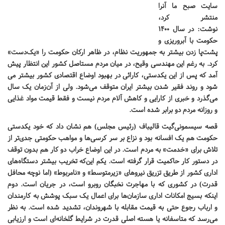
سایت صبح ما آنرا
منتشر کرد،
نوشت: در سال ۱۴۰۰
حکومت با آبروریزی و
پشت‌پا زدن بیشتر به جمهوریت نظام، در ظاهر ارکان حکومت را «یک‌دست»
کرد. به رغم این مهندسی وقیح، در میان مردم مستاصل کشور این انتظار پیش
آمد که پس از این یکدستی، کارائی در بهبود اوضاع اقتصادی کشور بیشتر می
شود و روند فقیر شدن بیشتر ایران متوقف می‌شود. ولی از آن‌زمان یک سال
می‌گذرد و خبری از کارایی و کاهش آلام مردم نیست و فقط قیمت مواد غذایی
و روزانه مردم دو برابر شده است.
قصه سیسمونی‌گیت قالیباف (رئیس مجلس) هم نشان داد که خود یکدستی
حکومت هم یک افسانه بود و نزاع بر سر کرسی‌ها و مواهب حکومتی جدی‌تر از
تلاش برای «خدمت» به مردم است. در این اوضاع خراب دو کار هم بدون توقف
در دستور کار حاکمیت قرار گرفته است. یکم این‌که تخریب بیشتر دستگاه‌های
اداری کشور از طریق تزریق نیروهای «زیرمتوسط» و «نامربوط» (اما نوچه محافل
قدرت) در کشوری که با مهاجرت نخبگان روبرو است، در جریان است. دوم
اینکه بسیج امکانات اداری سازمان‌ها برای اعمال یک سبک‌ پوشش به کارمندان
و ارباب رجوع حتی به قیمت مقابله با شهروندان، تشدید شده است. به نظر
می‌رسد که متاسفانه یا هسته اصلی قدرت در شرایط گلخانه‌ای است و ارزیابی