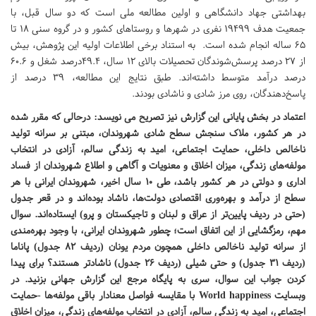
بهداشتی جهاد دانشگاهی و اولین مطالعه ملی است که دو سال قبل، با
جمعیت هدف 19499 نفری در شهرها و روستاهای کشور و در گروه سنی 18 تا
65 ساله انجام شده است. به استناد برخی اطلاعات اولیه این پژوهش، بیش
از 27 درصد پرسش‌شوندگان تحصیلات بالای 12 سال، 49.4درصد شغل و 60.6
درصد درآمد متوسط داشته‌اند. طبق نتایج این مطالعه، 39 درصد از
پاسخ‌دهندگان، روی مرز شادی و ناشادی بودند.
اعتماد در بخش پایانی این گزارش نیز تصریح می نویسد: درحالی که مقرر شده
در هر کشور، ملاک سنجش سطح شادی شهروندان، مبتنی بر سرانه تولید
ناخالص داخلی، حمایت اجتماعی، امید به زندگی سالم، آزادی در انتخاب
مولفه‌های زندگی، میزان اخلاق و معنویات و آگاهی و اطلاع شهروندان از فساد
اداری و دولتی در هر کشور باشد، طی 10 سال اخیر، شهروندان ایرانی با هر
سطح از درآمد و بهره‌وری اقتصادی دولت‌ها، ناشاد بوده‌اند و در قعر جدول
(حتی در ردیف پایین‌تر از عراق و لبنان و تاجیکستان و پرو) ایستاده‌اند. سوال
مهم، رمزگشایی از این اتفاق است؛ چطور شهروندان ایرانی، با وجود بهره‌مندی
از سرانه تولید ناخالص داخلی همچون مردم یونان (ردیف 82 جدول) پاناما
(ردیف 31 جدول) و حتی شیلی (ردیف 26 جدول) ناشادتر هستند؟ برای پیدا
کردن جواب این سوال، سری به پایگاه مرجع این گزارش جهانی بزنید. در
وبسایت World happiness با مقایسه فواصل معنادار باقی مولفه‌ها -حمایت
اجتماعی، امید به زندگی سالم، آزادی در انتخاب مولفه‌های زندگی، میزان اخلاق