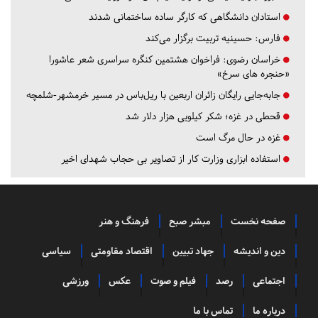
استادان دانشگاهی که کارگر ساده ساختمانی شدند
فارس:
حسینیه تربیت برگزار می‌کند
خراسان رضوی:
فراخوان هشتمین کنگره سراسری شعر عاشورا
«حنجره های سرخ»
جابه‌جایی رایگان زائران اربعین با ریل‌باس در مسیر خرمشهر-شلمچه
قحطی در غزه؛ شکر کیلویی هزار دلار شد
غزه در حال مرگ است
استفاده ابزاری وزارت کار از تصاویر بی حجاب شهدای اخیر
صفحه نخست
مبشر صبح
فرهنگ و هنر
دین و اندیشه
جهاد تبیین
اقتصاد مقاومتی
سیاسی
اجتماعی
رصد
فیلم و صوت
عکس
ورزشی
درباره ما
تماس با ما