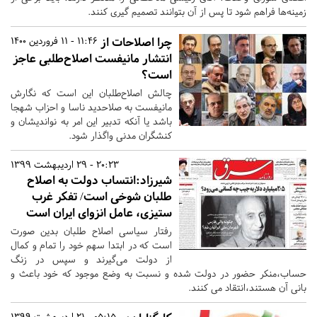
زمینه‌ها فراهم شود تا پس از آن بتوانند تصمیم گیری کنند.
چرا اصلاحات از
11:46 - 11 فروردین 1400
انتشار مانیفست اصلاح‌طلبی عاجز
است؟
چالش اصلاح‌طلبان این است که نگارش
مانیفست به صلاحدید ناسا و احزاب شهجا
باشد یا آنکه تدبیر این امر به نواندیشان و
کنشگران مدنی واگذار شود.
20:23 - 29 اردیبهشت 1399
شیرزاد:انتساب دولت به اصلاح
طلبان شوخی است/ تفکر غرب
ستیزی، عامل انزوای ایران است
رفتار سیاسی اصلاح طلبان بدین صورت
است که در ابتدا سهم خود را تمام و کمال
از دولت می‌گیرند و سپس در زنگ
حساب،منکر حضور در دولت شده و نسبت به وضع موجود که خود باعث و
بانی آن هستند،انتقاد می کنند.
05:15 - 21 اردیبهشت 1399