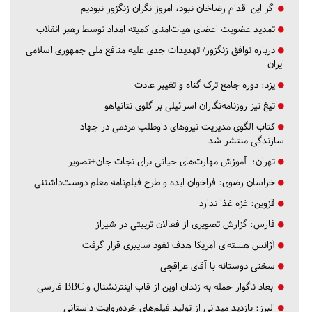
اگر این اقدام رضاخان نبود، امروز نگران زنگزور نبودیم
تمدید عضویت اعضای هیات‌امنای کمیته امداد توسط رهبر انقلاب
درباره توافق زنگزور/ تهدیدات جدی علیه منافع ملی جمهوری اسلامی
ایران
یزد:
دوره جامع ترک گناه و تغییر عادت
تیغ تیز روزنامه‌نگاران اسرائیلی بر گلوی نتانیاهو
کتاب الگوی مدیریت نیروهای داوطلب مردمی در جهاد
سازندگی منتشر شد
تهران:
آموزش مهارت‌های حیاتی برای نجات جان+تصویر
خراسان رضوی:
فراخوان ایده و طرح فیلم‌نامه معلم دوست‌داشتنی
قزوین:
غزه غذا ندارد
فارس:
گزارش تصویری از فعالان تربیتی در شیراز
آژانس هسته‌ای آمریکا هدف نفوذ سایبری قرار گرفت
سخنی دوستانه با آقای عراقچی
ابعاد ناگوار حمله به زندان اوین از قاب اینترنشنال و BBC فارسی
البرز:
بازدید میدانی از تولید فیلم‌های خرده‌روایت داستانی