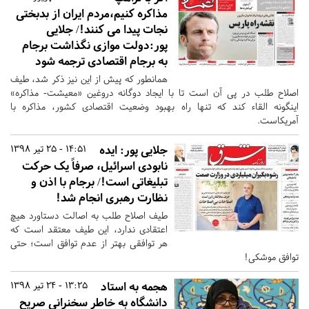
مذاکره کنیم،مردم ایران از بدبختی
نجات پیدا می کنند!/ جلایی
پور:دولت موازی نگذاشت برجام
به برجام اقتصادی ترجمه شود
همانطور که پیش از این نیز ذکر شد، طیف
اصلاح طلب در پی آن است تا با ایجاد دوگانه دروغین «معیشت- مذاکره»
اینگونه القاء کند که تنها راه بهبود وضعیت اقتصادی کشور، مذاکره با
آمریکاست.
جلایی پور: ایده
14:51 - 25 تیر 1398
نابودی اسرائیل، صرفاً یک حرکت
تبلیغاتی است!/ برجام با اذن و
نظارت رهبری انجام شد!
طیف اصلاح طلب به اصالت دستاورد هیچ
اعتقادی ندارد، این طیف معتقد است که
هر توافقی بهتر از عدم توافق است؛ حتی
توافق موشکی!
هجمه به استاد
13:25 - 24 تیر 1398
دانشگاه به خاطر سخنرانی صریح