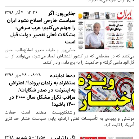
جلایی‌پور: اگر
13:36 - 4 آذر 1398
سیاست خارجی اصلاح نشود ایران
را جهنم می‌کنیم/ عرب سرخی:
مشکلات فعلی تقصیر دولت قبل
است
جلایی‌پور و طیف تندرو اصلاح‌طلب تصور
می‌کنند که در مقاطعی که در کشور اغتشاش ایجاد می‌شود، می‌توانند از آب
گل‌آلود ماهی گرفته و حاکمیت را به باج دادن وادار کنند.
ده‌ها نماینده
08:28 - 28 مهر 1398
منتظرند به زندان بروند!/ اعتراض
به اینترنت در صدر شکایات/
مراقب تکرار مشکل سال ۲۰۰۰ در
۱۴۰۰ باشید!
واشنگتن‌پست معتقد است حملات
موشکی و پهپادی به تأسیسات نفتی آرامکو، پایان سیاست فشار حداکثری
آمریکا را ثابت کرد.
اگر با ترامپ
14:58 - 5 شهریور 1398