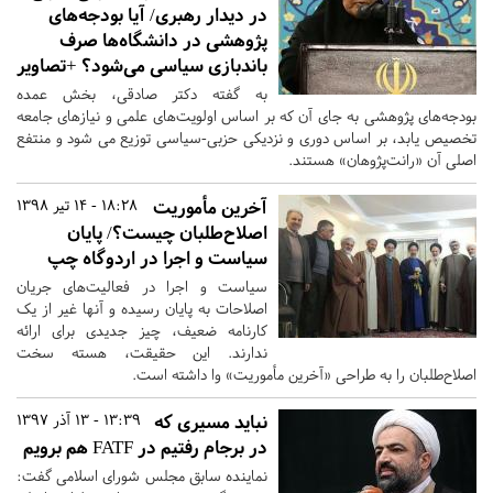
در دیدار رهبری/ آیا بودجه‌های
پژوهشی در دانشگاه‌ها صرف
باندبازی سیاسی می‌شود؟ +تصاویر
به گفته دکتر صادقی، بخش عمده
بودجه‌های پژوهشی به جای آن که بر اساس اولویت‌های علمی و نیازهای جامعه
تخصیص یابد، بر اساس دوری و نزدیکی حزبی-سیاسی توزیع می شود و منتفع
اصلی آن «رانت‌پژوهان» هستند.
آخرین مأموریت
18:28 - 14 تیر 1398
اصلاح‌طلبان چیست؟/ پایان
سیاست و اجرا در اردوگاه چپ
سیاست و اجرا در فعالیت‌های جریان
اصلاحات به پایان رسیده و آنها غیر از یک
کارنامه ضعیف، چیز جدیدی برای ارائه
ندارند. این حقیقت، هسته سخت
اصلاح‌طلبان را به طراحی «آخرین مأموریت» وا داشته است.
نباید مسیری که
13:39 - 13 آذر 1397
در برجام رفتیم در FATF هم برویم
نماینده سابق مجلس شورای اسلامی گفت: