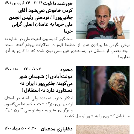
خورشید با فوت
12:14 - 24 فروردین 1401
کردن خاموش نمی‌شود آقای
جلایی‌پور! / تودهنی رئیس انجمن
ملی خرما به عاملان اصلی گرانی
خرما
سخنگوی کمیسیون امنیت ملی در اشاره به
برخی نگرانی ها پیرامون عبور از خطوط قرمز در مذاکرات برجام گفته است:
البته بعضی از مسائل در رسانه‌های غیررسمی بیان شده که ما کاری به آنها
نداریم!
محمود
07:03 - 22 اسفند 1400
دولت‌آبادی از شهیدانِ شهر
می‌گوید/ جلایی‌پور: ایران نه
دستاورد دارد نه استقلال!
ابتکار هنری نماینده ولی فقیه در استان
اردبیل برای بزرگداشت حکیم نظامی‌گنجوی
و برگزاری هنرواره خوشنویسی "ایران دل"،
مسئولان کشوری را به شهر اردبیل کشاند.
دغلبازی مدعیان
01:30 - 5 مرداد 1400