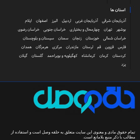
استان ها
آذربایجان شرقی
آذربایجان غربی
اردبیل
البرز
اصفهان
ایلام
بوشهر
تهران
چهارمحال و بختیاری
خراسان جنوبی
خراسان رضوی
خراسان شمالی
خوزستان
زنجان
سمنان
سیستان و بلوچستان
فارس
قزوین
قم
لرستان
مازندران
مرکزی
هرمزگان
همدان
کردستان
کرمان
کرمانشاه
کهگیلویه و بویراحمد
گلستان
گیلان
یزد
تمام حقوق مادی و معنوی این سایت متعلق به
حلقه وصل
است و استفاده از
مطالب با ذکر منبع بلامانع است.