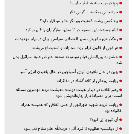
پنج درس‌ حمله به قطر برای ما
خوشحالی بانک‌ها از گرانی دلار
چه کسی پشت ذهنیت ویرانگر نتانیاهو قرار دارد؟
امام جماعت این مسجد در ۳ سال، نمازگزاران را ۴ برابر کرد
راه‌گذرهای ترانزیتی، سپر اقتصادی-سیاسی ایران در برابر تهدیدات
عراقچی از قانون فراتر رود، مجازات و استیضاح می‌شود
جشنواره بین‌المللی فیلم تورنتو به صحنه اعتراض علیه اسرائیل بدل
شد
چین در حال بلعیدن انرژی آسیاچین در حال بلعیدن انرژی آسیا
روایت روحانی از کلاه گشاد در مذاکرات
رهبرانقلاب در دیدار هیئت دولت: معیشت مردم مهمترین مسئله
است؛ برای انضباط بازار چاره‌اندیشی شود
روایت فرزند شهید طهرانچی از حس اتفاقی که همیشه همراه
خانواده بود
آي كيو يا اِي كيو؟!
از «یکشنبه عظیم» تا نبرد آتی؛ حزب‌الله خلع سلاح نمی‌شود