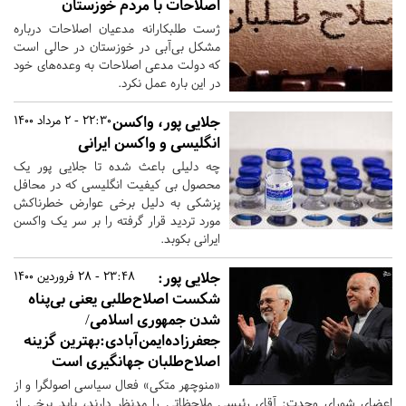
اصلاحات با مردم خوزستان
ژست طلبکارانه مدعیان اصلاحات درباره
مشکل بی‌آبی در خوزستان در حالی است
که دولت مدعی اصلاحات به وعده‌های خود
در این باره عمل نکرد.
جلایی پور، واکسن
22:30 - 2 مرداد 1400
انگلیسی و واکسن ایرانی
چه دلیلی باعث شده تا جلایی پور یک
محصول بی کیفیت انگلیسی که در محافل
پزشکی به دلیل برخی عوارض خطرناکش
مورد تردید قرار گرفته را بر سر یک واکسن
ایرانی بکوبد.
جلایی پور:
23:48 - 28 فروردین 1400
شکست اصلاح‌طلبی یعنی بی‌پناه
شدن جمهوری اسلامی/
جعفرزاده‌ایمن‌آبادی:بهترین گزینه
اصلاح‌طلبان جهانگیری است
«منوچهر متکی» فعال سیاسی اصولگرا و از
اعضای شورای وحدت: آقای رئیسی ملاحظاتی را مدنظر دارند، باید برخی از