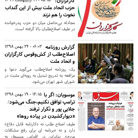
کارگزاران:
حزب اتحاد ملت بیش از این گنداب
نخوت را هم نزند
مجادله بی‌حاصل میان دو حزب پدرخوانده
در طیف اصلاح‌طلبان بالا گرفته است.
گزارش روزنامه
06:03 - 24 بهمن 1398
اصلاح‌طلب از کش‌وقوس‌ کارگزاران
و اتحاد ملت
یک روزنامه اصلاح‌طلب می‌گوید دعوا و
مرافعه به تدریج تبدیل به رویه‌ای مثبت در
شورای شهر تهران می‌شود.
موسویان: اگر با
14:15 - 19 بهمن 1398
ترامپ توافق نکنیم،جنگ می‌شود/
جلایی پور و تَکرار ترفند
«دیوارکشیدن در پیاده روها»
طیف اصلاح طلب نه «کارنامه قابل دفاع»
دارد و نه «برنامه ای برای رفع مشکلات
مردم». بنابراین در اقدامی مسبوق به