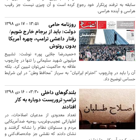
سابقه به ترفند پرتکرار خود رجوع کرده است و آن چیزی نیست جز رقیب
هراسی و آینده هراسی.
روزنامه حامی
13:51 - 17 دی 1398
دولت: باید از برجام خارج شویم/
رفتار داعشی ترامپ، چهره آمریکا
بدون روتوش
«حمیدرضا جلایی پور» نوشت: تشییع
میلیونی شهید سلیمانی را تنها در چارچوب
علاقه به حاکمیت نمی‌توان تبیین کرد. بلکه
آن را باید در چارچوب "احترام ایرانیان" به سرباز "محافظ وطن" در این شرایط
حساس توضیح داد.
بلندگوهای داخلی
03:30 - 16 دی 1398
ترامپِ تروریست دوباره به کار
افتادند
تعداد معدودی از مدعیان اصلاحات، در
اظهاراتی عجیب‌وغریب روحیه ضدآمریکایی
مردم و مسئولان نظام را نشانه گرفتند و
نشان دادند که نقشی جز جاده‌صاف‌کنی و
جری کردن آمریکایی‌ها ندارند.