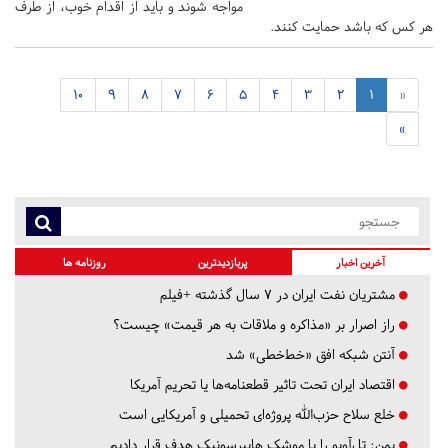
مواجه شوند و باید از اقدام خوب، از طرف
هر کس که باشد حمایت کنند.
10
9
8
7
6
5
4
3
2
1
«
»
آخرین اخبار
پربازدیدترین
روزنامه ها
مشتریان نفت ایران در ۷ سال گذشته +فیلم
راز اصرار بر «مذاکره و ملاقات به هر قیمت» چیست؟
آنتن شبکه افق «خط‌خطی» شد
اقتصاد ایران تحت تاثیر قطعنامه‌ها یا تحریم‌ آمریکا
خلع سلاح حزب‌الله پروژه‌ای تحمیلی و آمریکایی است
یمن: تل‌آویو را با موشک هایپرسونیک هدف قرار دادیم