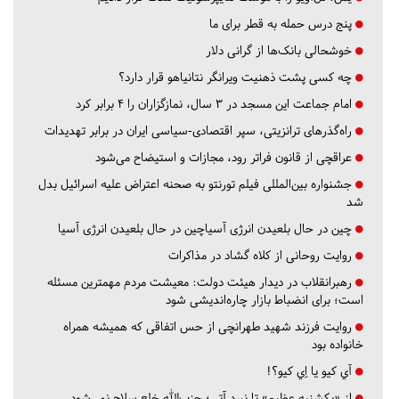
پنج درس‌ حمله به قطر برای ما
خوشحالی بانک‌ها از گرانی دلار
چه کسی پشت ذهنیت ویرانگر نتانیاهو قرار دارد؟
امام جماعت این مسجد در ۳ سال، نمازگزاران را ۴ برابر کرد
راه‌گذرهای ترانزیتی، سپر اقتصادی-سیاسی ایران در برابر تهدیدات
عراقچی از قانون فراتر رود، مجازات و استیضاح می‌شود
جشنواره بین‌المللی فیلم تورنتو به صحنه اعتراض علیه اسرائیل بدل
شد
چین در حال بلعیدن انرژی آسیاچین در حال بلعیدن انرژی آسیا
روایت روحانی از کلاه گشاد در مذاکرات
رهبرانقلاب در دیدار هیئت دولت: معیشت مردم مهمترین مسئله
است؛ برای انضباط بازار چاره‌اندیشی شود
روایت فرزند شهید طهرانچی از حس اتفاقی که همیشه همراه
خانواده بود
آي كيو يا اِي كيو؟!
از «یکشنبه عظیم» تا نبرد آتی؛ حزب‌الله خلع سلاح نمی‌شود