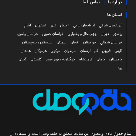
درباره ما
تماس با ما
استان ها
آذربایجان شرقی
آذربایجان غربی
اردبیل
البرز
اصفهان
ایلام
بوشهر
تهران
چهارمحال و بختیاری
خراسان جنوبی
خراسان رضوی
خراسان شمالی
خوزستان
زنجان
سمنان
سیستان و بلوچستان
فارس
قزوین
قم
لرستان
مازندران
مرکزی
هرمزگان
همدان
کردستان
کرمان
کرمانشاه
کهگیلویه و بویراحمد
گلستان
گیلان
یزد
تمام حقوق مادی و معنوی این سایت متعلق به
حلقه وصل
است و استفاده از