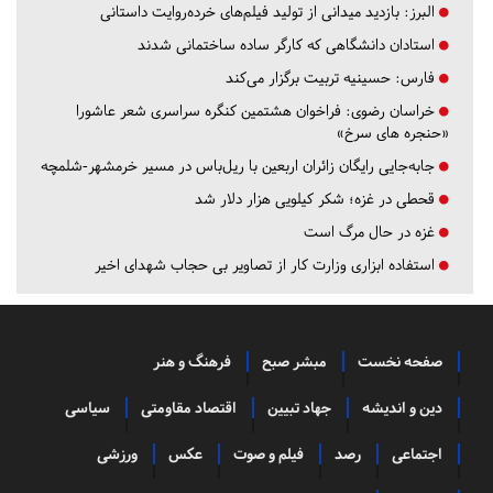
البرز:
بازدید میدانی از تولید فیلم‌های خرده‌روایت داستانی
استادان دانشگاهی که کارگر ساده ساختمانی شدند
فارس:
حسینیه تربیت برگزار می‌کند
خراسان رضوی:
فراخوان هشتمین کنگره سراسری شعر عاشورا
«حنجره های سرخ»
جابه‌جایی رایگان زائران اربعین با ریل‌باس در مسیر خرمشهر-شلمچه
قحطی در غزه؛ شکر کیلویی هزار دلار شد
غزه در حال مرگ است
استفاده ابزاری وزارت کار از تصاویر بی حجاب شهدای اخیر
صفحه نخست
مبشر صبح
فرهنگ و هنر
دین و اندیشه
جهاد تبیین
اقتصاد مقاومتی
سیاسی
اجتماعی
رصد
فیلم و صوت
عکس
ورزشی