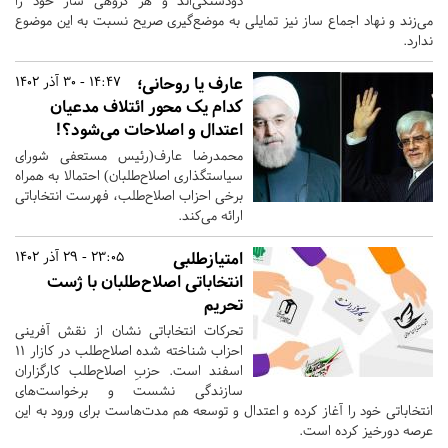
دودستگی‌اند و هر گروهی ساز خود را
می‌زند و نهاد اجماع ساز نیز تمایلی به موضع‌گیری صریح نسبت به این موضوع
ندارد.
عارف یا روحانی؛
14:47 - 30 آذر 1402
کدام یک محور ائتلاف مدعیان
اعتدال و اصلاحات می‌شود؟!
محمدرضا عارف(رئیس مستعفی شورای
سیاستگذاری اصلاح‌طلبان) احتمالا به همراه
برخی احزاب اصلاح‌طلب، فهرست انتخاباتی
ارائه می‌کند.
امتیازطلبی
23:05 - 29 آذر 1402
انتخاباتی اصلاح‌طلبان با ژست
تحریم
تحرکات انتخاباتی نشان از نقش آفرینی
احزاب شناخته شده اصلاح‌طلب در کازار ۱۱
اسفند است. حزبِ اصلاح‌طلب کارگزاران
سازندگی نشست و برخواست‌های
انتخاباتی خود را آغاز کرده و اعتدال و توسعه هم مدت‌هاست برای ورود به این
عرصه دورخیز کرده است.