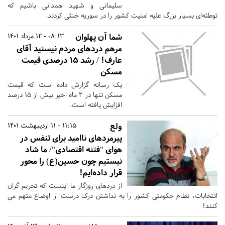
سلیمانی و شهید همدانی باشیم که
توطئه‌ای بسیار بزرگ علیه امنیت کشور را در سوریه خنثی کردند.
شما آن پهلوان
08:13 - 12 مرداد 1401
مرهم دردهای مردم نیستید آقای
عارف! / رشد ۱۵ درصدی قیمت
مسکن
یک رسانه گزارش داده است که قیمت
مسکن تنها در ۲ ماه اخیر بیش از ۱۵ درصد
افزایش یافته است.
ولع
11:15 - 11 اردیبهشت 1401
پیرمردهای ناامید برای تنفس در
هوای "فتنه اقتصادی"/ ما شاد
نیستیم چون حسین(ع) را محور
قرار داده‌ایم!
از دردهای روزگار ما اینست که تحریم گران
انتخابات، نظام حکومتی کشور را به نداشتن درک درست از اوضاع متهم می
کنند!