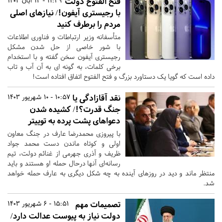
فتح الفتوح دولت
11:49 - 13 آبان 1403
با رجیستری آیفون!/ نیازهای اصلی
مردم را برطرف کنید
متأسفانه وزیر ارتباطات و فناوری اطلاعات
با شور خاصی از حل شدن مشکل
رجیستری آیفون سخن گفته و با استخدام
برخی کلمات، به گونه ای به آن آب و تاب
داده است که گویا یک دستاورد بزرگ و فتح الفتوح اتفاق افتاده است!
نقد آقازادگی یا
10:57 - 10 شهریور 1403
جنگ قدرت؟!/ کشیده شدن
دعواهای پشت پرده به توییتر
با پیروزی محمدرضا عارف در جنگ معاون
اولی و کوتاه ماندن دست محمد جواد
ظریف و آذری جهرمی از غنائم دولت، تیم
رسانه‌ای آنها درحال حمله او هستند و باید
منتظر ماند و دید در روزهای آینده به چه شکل دیگری به عارف حمله خواهد
شد.
تصمیمات مهم
15:51 - 6 شهریور 1403
دولت نیاز به پیوست عدالت دارد/