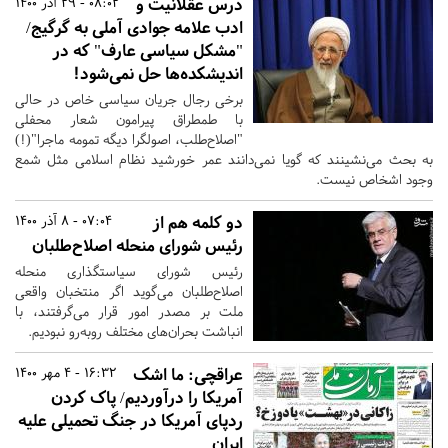
درس عقلانیت و
08:02 - 29 آذر 1400
ادب علامه جوادی آملی به گرگیج/
"مشکل سیاسی عارف" که در
اندیشکده‌ها حل نمی‌شود!
برخی رجال جریان سیاسی خاص در حالی
با طمطراق پیرامون شعار محفلی
"اصلاح‌طلب، اصولگرا دیگه تمومه ماجرا"(!)
به بحث می‌نشینند که گویا نمی‌دانند عمر خورشید نظام اسلامی مثل شمع
وجود اشخاص نیست.
دو کلمه هم از
07:04 - 8 آذر 1400
رئیس شورای منحله اصلاح‌طلبان
رئیس شورای سیاستگذاری منحله
اصلاح‌طلبان می‌گوید اگر منتخبان واقعی
ملت بر مصدر امور قرار می‌گرفتند، با
انباشت بحران‌های مختلف روبه‌رو نبودیم.
عراقچی: ما اشک
16:32 - 4 مهر 1400
آمریکا را درآوردیم/ پاک کردن
ردپای آمریکا در جنگ تحمیلی علیه
ایران