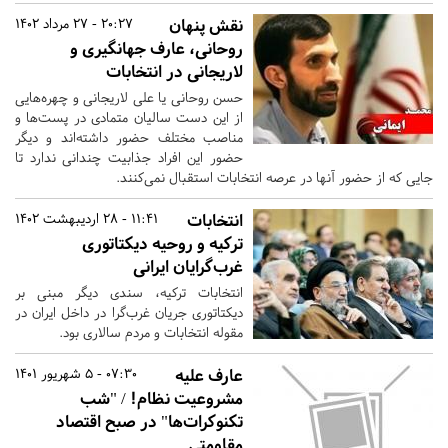
نقش پنهان
20:27 - 27 مرداد 1402
روحانی، عارف جهانگیری و
لاریجانی در انتخابات
حسن روحانی یا علی لاریجانی و چهره‌هایی
از این دست سالیان متمادی در پست‌ها و
مناصب مختلف حضور داشته‌اند و دیگر
حضور این افراد جذابیت چندانی ندارد تا
جایی که از حضور آنها در عرصه انتخابات استقبال نمی‌کنند.
انتخابات
11:41 - 28 اردیبهشت 1402
ترکیه و روحیه دیکتاتوری
غرب‌گرایان ایرانی
انتخابات ترکیه، سندی دیگر مبنی بر
دیکتاتوری جریان غرب‌گرا در داخل ایران در
مقوله انتخابات و مردم سالاری بود.
عارف علیه
07:30 - 5 شهریور 1401
مشروعیت نظام! / "شب
تکنوکرات‌ها" در صبح اقتصاد
مقاومتی