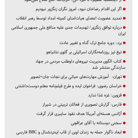
اگر این اقدام رضاخان نبود، امروز نگران زنگزور نبودیم
تمدید عضویت اعضای هیات‌امنای کمیته امداد توسط رهبر انقلاب
درباره توافق زنگزور/ تهدیدات جدی علیه منافع ملی جمهوری اسلامی
ایران
یزد:
دوره جامع ترک گناه و تغییر عادت
تیغ تیز روزنامه‌نگاران اسرائیلی بر گلوی نتانیاهو
کتاب الگوی مدیریت نیروهای داوطلب مردمی در جهاد
سازندگی منتشر شد
تهران:
آموزش مهارت‌های حیاتی برای نجات جان+تصویر
خراسان رضوی:
فراخوان ایده و طرح فیلم‌نامه معلم دوست‌داشتنی
قزوین:
غزه غذا ندارد
فارس:
گزارش تصویری از فعالان تربیتی در شیراز
آژانس هسته‌ای آمریکا هدف نفوذ سایبری قرار گرفت
سخنی دوستانه با آقای عراقچی
ابعاد ناگوار حمله به زندان اوین از قاب اینترنشنال و BBC فارسی