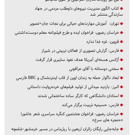
کتاب الگوی مدیریت نیروهای داوطلب مردمی در جهاد
سازندگی منتشر شد
تهران:
آموزش مهارت‌های حیاتی برای نجات جان+تصویر
خراسان رضوی:
فراخوان ایده و طرح فیلم‌نامه معلم دوست‌داشتنی
قزوین:
غزه غذا ندارد
فارس:
گزارش تصویری از فعالان تربیتی در شیراز
آژانس هسته‌ای آمریکا هدف نفوذ سایبری قرار گرفت
سخنی دوستانه با آقای عراقچی
ابعاد ناگوار حمله به زندان اوین از قاب اینترنشنال و BBC فارسی
البرز:
بازدید میدانی از تولید فیلم‌های خرده‌روایت داستانی
استادان دانشگاهی که کارگر ساده ساختمانی شدند
فارس:
حسینیه تربیت برگزار می‌کند
خراسان رضوی:
فراخوان هشتمین کنگره سراسری شعر عاشورا
«حنجره های سرخ»
جابه‌جایی رایگان زائران اربعین با ریل‌باس در مسیر خرمشهر-شلمچه