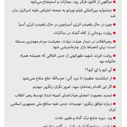
عراقچی از قانون فراتر رود، مجازات و استیضاح می‌شود
جشنواره بین‌المللی فیلم تورنتو به صحنه اعتراض علیه اسرائیل بدل
شد
چین در حال بلعیدن انرژی آسیاچین در حال بلعیدن انرژی آسیا
روایت روحانی از کلاه گشاد در مذاکرات
رهبرانقلاب در دیدار هیئت دولت: معیشت مردم مهمترین مسئله
است؛ برای انضباط بازار چاره‌اندیشی شود
روایت فرزند شهید طهرانچی از حس اتفاقی که همیشه همراه
خانواده بود
آي كيو يا اِي كيو؟!
از «یکشنبه عظیم» تا نبرد آتی؛ حزب‌الله خلع سلاح نمی‌شود
اگر این اقدام رضاخان نبود، امروز نگران زنگزور نبودیم
تمدید عضویت اعضای هیات‌امنای کمیته امداد توسط رهبر انقلاب
درباره توافق زنگزور/ تهدیدات جدی علیه منافع ملی جمهوری اسلامی
ایران
یزد:
دوره جامع ترک گناه و تغییر عادت
تیغ تیز روزنامه‌نگاران اسرائیلی بر گلوی نتانیاهو