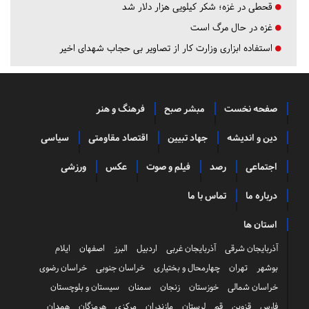
قحطی در غزه؛ شکر کیلویی هزار دلار شد
غزه در حال مرگ است
استفاده ابزاری وزارت کار از تصاویر بی حجاب شهدای اخیر
صفحه نخست
مبشر صبح
فرهنگ و هنر
دین و اندیشه
جهاد تبیین
اقتصاد مقاومتی
سیاسی
اجتماعی
رصد
فیلم و صوت
عکس
ورزشی
درباره ما
تماس با ما
استان ها
آذربایجان شرقی
آذربایجان غربی
اردبیل
البرز
اصفهان
ایلام
بوشهر
تهران
چهارمحال و بختیاری
خراسان جنوبی
خراسان رضوی
خراسان شمالی
خوزستان
زنجان
سمنان
سیستان و بلوچستان
فارس
قزوین
قم
لرستان
مازندران
مرکزی
هرمزگان
همدان