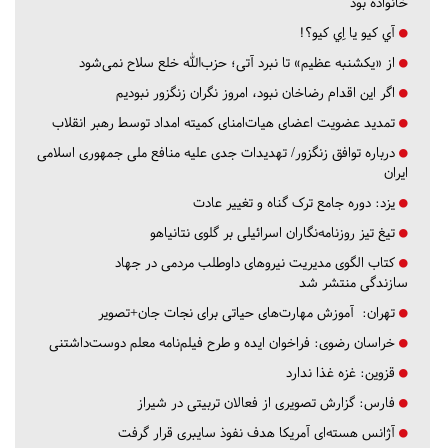
خانواده بود
آي كيو يا اِي كيو؟!
از «یکشنبه عظیم» تا نبرد آتی؛ حزب‌الله خلع سلاح نمی‌شود
اگر این اقدام رضاخان نبود، امروز نگران زنگزور نبودیم
تمدید عضویت اعضای هیات‌امنای کمیته امداد توسط رهبر انقلاب
درباره توافق زنگزور/ تهدیدات جدی علیه منافع ملی جمهوری اسلامی
ایران
یزد:
دوره جامع ترک گناه و تغییر عادت
تیغ تیز روزنامه‌نگاران اسرائیلی بر گلوی نتانیاهو
کتاب الگوی مدیریت نیروهای داوطلب مردمی در جهاد
سازندگی منتشر شد
تهران:
آموزش مهارت‌های حیاتی برای نجات جان+تصویر
خراسان رضوی:
فراخوان ایده و طرح فیلم‌نامه معلم دوست‌داشتنی
قزوین:
غزه غذا ندارد
فارس:
گزارش تصویری از فعالان تربیتی در شیراز
آژانس هسته‌ای آمریکا هدف نفوذ سایبری قرار گرفت