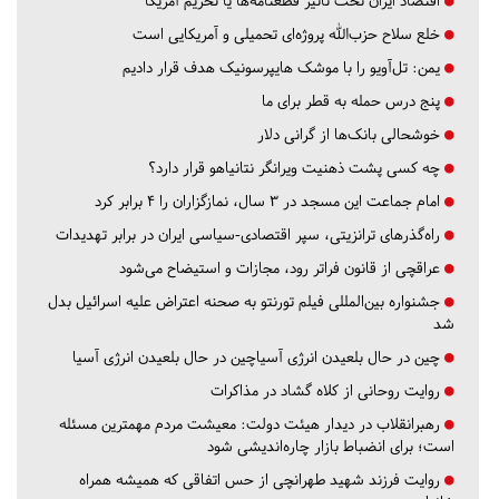
اقتصاد ایران تحت تاثیر قطعنامه‌ها یا تحریم‌ آمریکا
خلع سلاح حزب‌الله پروژه‌ای تحمیلی و آمریکایی است
یمن: تل‌آویو را با موشک هایپرسونیک هدف قرار دادیم
پنج درس‌ حمله به قطر برای ما
خوشحالی بانک‌ها از گرانی دلار
چه کسی پشت ذهنیت ویرانگر نتانیاهو قرار دارد؟
امام جماعت این مسجد در ۳ سال، نمازگزاران را ۴ برابر کرد
راه‌گذرهای ترانزیتی، سپر اقتصادی-سیاسی ایران در برابر تهدیدات
عراقچی از قانون فراتر رود، مجازات و استیضاح می‌شود
جشنواره بین‌المللی فیلم تورنتو به صحنه اعتراض علیه اسرائیل بدل
شد
چین در حال بلعیدن انرژی آسیاچین در حال بلعیدن انرژی آسیا
روایت روحانی از کلاه گشاد در مذاکرات
رهبرانقلاب در دیدار هیئت دولت: معیشت مردم مهمترین مسئله
است؛ برای انضباط بازار چاره‌اندیشی شود
روایت فرزند شهید طهرانچی از حس اتفاقی که همیشه همراه