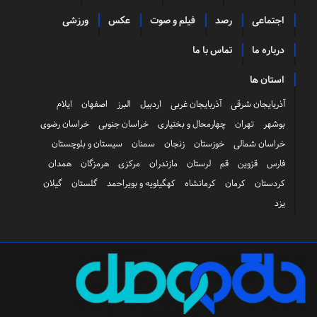
اجتماعی
رصد
فیلم و صوت
عکس
ورزشی
درباره ما
تماس با ما
استان ها
آذربایجان شرقی
آذربایجان غربی
اردبیل
البرز
اصفهان
ایلام
بوشهر
تهران
چهارمحال و بختیاری
خراسان جنوبی
خراسان رضوی
خراسان شمالی
خوزستان
زنجان
سمنان
سیستان و بلوچستان
فارس
قزوین
قم
لرستان
مازندران
مرکزی
هرمزگان
همدان
کردستان
کرمان
کرمانشاه
کهگیلویه و بویراحمد
گلستان
گیلان
یزد