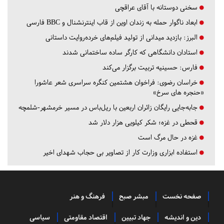
سخنی دوستانه با آقای عراقچی
ابعاد ناگوار حمله به زندان اوین از قاب اینترنشنال و BBC فارسی
البرز:
بازدید میدانی از تولید فیلم‌های خرده‌روایت داستانی
استادان دانشگاهی که کارگر ساده ساختمانی شدند
فارس:
حسینیه تربیت برگزار می‌کند
خراسان رضوی:
فراخوان هشتمین کنگره سراسری شعر عاشورا
«حنجره های سرخ»
جابه‌جایی رایگان زائران اربعین با ریل‌باس در مسیر خرمشهر-شلمچه
قحطی در غزه؛ شکر کیلویی هزار دلار شد
غزه در حال مرگ است
استفاده ابزاری وزارت کار از تصاویر بی حجاب شهدای اخیر
صفحه نخست
مبشر صبح
فرهنگ و هنر
دین و اندیشه
جهاد تبیین
اقتصاد مقاومتی
سیاسی