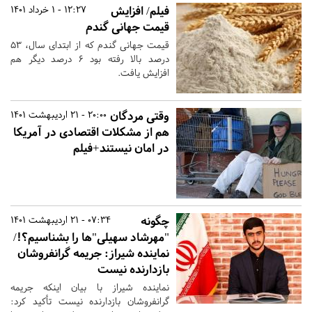
فیلم/ افزایش
12:27 - 1 خرداد 1401
قیمت جهانی گندم
قیمت جهانی گندم که از ابتدای سال، ۵۳
درصد بالا رفته بود ۶ درصد دیگر هم
افزایش یافت.
وقتی مردگان
20:00 - 21 اردیبهشت 1401
هم از مشکلات اقتصادی در آمریکا
در امان نیستند+فیلم
چگونه
07:34 - 21 اردیبهشت 1401
"مهرشاد سهیلی"ها را بشناسیم؟!/
نماینده شیراز: جریمه گرانفروشان
بازدارنده نیست
نماینده شیراز با بیان اینکه جریمه
گرانفروشان بازدارنده نیست تأکید کرد: