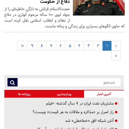
دفاع از حکومت
حجت‌الاسلام قرائتی به تازگی خاطره‌ای را از
جهاد ابوی 100 ساله مرحوم کوثری در دفاع
از نظام و انقلاب اسلامی نقل کرده است
که حاوی الگوهای بسیاری برای زندگی و زمانه ماست.
10
9
8
7
6
5
4
3
2
1
«
»
آخرین اخبار
پربازدیدترین
روزنامه ها
مشتریان نفت ایران در ۷ سال گذشته +فیلم
راز اصرار بر «مذاکره و ملاقات به هر قیمت» چیست؟
آنتن شبکه افق «خط‌خطی» شد