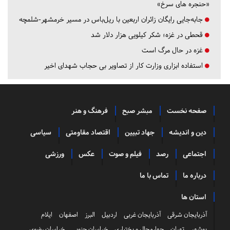
«حنجره های سرخ»
جابه‌جایی رایگان زائران اربعین با ریل‌باس در مسیر خرمشهر-شلمچه
قحطی در غزه؛ شکر کیلویی هزار دلار شد
غزه در حال مرگ است
استفاده ابزاری وزارت کار از تصاویر بی حجاب شهدای اخیر
صفحه نخست
مبشر صبح
فرهنگ و هنر
دین و اندیشه
جهاد تبیین
اقتصاد مقاومتی
سیاسی
اجتماعی
رصد
فیلم و صوت
عکس
ورزشی
درباره ما
تماس با ما
استان ها
آذربایجان شرقی
آذربایجان غربی
اردبیل
البرز
اصفهان
ایلام
بوشهر
تهران
چهارمحال و بختیاری
خراسان جنوبی
خراسان رضوی