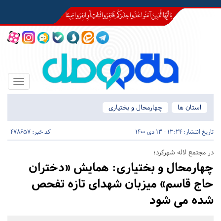
Toggle
igation
استان ها
چهارمحال و بختیاری
تاریخ انتشار:
13:24 - 13 دی 1400
کد خبر: 478657
در مجتمع لاله شهرکرد؛
چهارمحال و بختیاری:
همایش «دختران
حاج قاسم» میزبان شهدای تازه تفحص
شده می شود