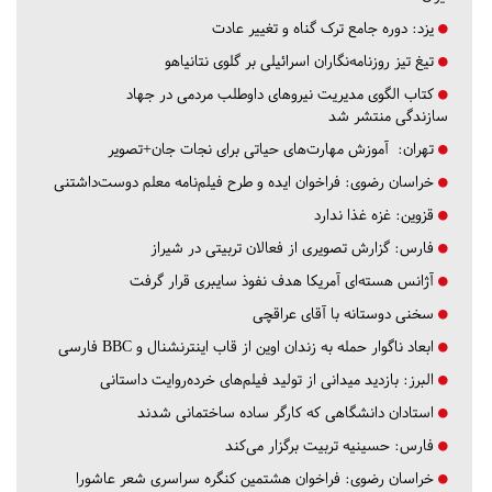
یزد:
دوره جامع ترک گناه و تغییر عادت
تیغ تیز روزنامه‌نگاران اسرائیلی بر گلوی نتانیاهو
کتاب الگوی مدیریت نیروهای داوطلب مردمی در جهاد
سازندگی منتشر شد
تهران:
آموزش مهارت‌های حیاتی برای نجات جان+تصویر
خراسان رضوی:
فراخوان ایده و طرح فیلم‌نامه معلم دوست‌داشتنی
قزوین:
غزه غذا ندارد
فارس:
گزارش تصویری از فعالان تربیتی در شیراز
آژانس هسته‌ای آمریکا هدف نفوذ سایبری قرار گرفت
سخنی دوستانه با آقای عراقچی
ابعاد ناگوار حمله به زندان اوین از قاب اینترنشنال و BBC فارسی
البرز:
بازدید میدانی از تولید فیلم‌های خرده‌روایت داستانی
استادان دانشگاهی که کارگر ساده ساختمانی شدند
فارس:
حسینیه تربیت برگزار می‌کند
خراسان رضوی:
فراخوان هشتمین کنگره سراسری شعر عاشورا