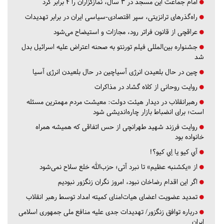
امام جماعت این مسجد در ۳ سال، نمازگزاران را ۴ برابر کرد
راه‌گذرهای ترانزیتی، سپر اقتصادی-سیاسی ایران در برابر تهدیدات
عراقچی از قانون فراتر رود، مجازات و استیضاح می‌شود
جشنواره بین‌المللی فیلم تورنتو به صحنه اعتراض علیه اسرائیل بدل
شد
چین در حال بلعیدن انرژی آسیاچین در حال بلعیدن انرژی آسیا
روایت روحانی از کلاه گشاد در مذاکرات
رهبرانقلاب در دیدار هیئت دولت: معیشت مردم مهمترین مسئله
است؛ برای انضباط بازار چاره‌اندیشی شود
روایت فرزند شهید طهرانچی از حس اتفاقی که همیشه همراه
خانواده بود
آي كيو يا اِي كيو؟!
از «یکشنبه عظیم» تا نبرد آتی؛ حزب‌الله خلع سلاح نمی‌شود
اگر این اقدام رضاخان نبود، امروز نگران زنگزور نبودیم
تمدید عضویت اعضای هیات‌امنای کمیته امداد توسط رهبر انقلاب
درباره توافق زنگزور/ تهدیدات جدی علیه منافع ملی جمهوری اسلامی
ایران