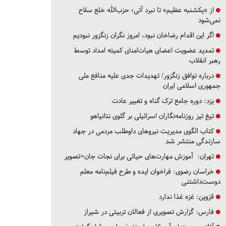
از «یکشنبه عظیم» تا نبرد آتی؛ حزب‌الله خلع سلاح
نمی‌شود
اگر این اقدام رضاخان نبود، امروز نگران زنگزور نبودیم
تمدید عضویت اعضای هیات‌امنای کمیته امداد توسط
رهبر انقلاب
درباره توافق زنگزور/ تهدیدات جدی علیه منافع ملی
جمهوری اسلامی ایران
یزد:
دوره جامع ترک گناه و تغییر عادت
تیغ تیز روزنامه‌نگاران اسرائیلی بر گلوی نتانیاهو
کتاب الگوی مدیریت نیروهای داوطلب مردمی در جهاد
سازندگی منتشر شد
تهران:
آموزش مهارت‌های حیاتی برای نجات جان+تصویر
خراسان رضوی:
فراخوان ایده و طرح فیلم‌نامه معلم
دوست‌داشتنی
قزوین:
غزه غذا ندارد
فارس:
گزارش تصویری از فعالان تربیتی در شیراز