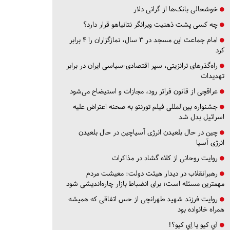
خوشحالی بانک‌ها از گرانی دلار
چه کسی پشت ذهنیت ویرانگر نتانیاهو قرار دارد؟
امام جماعت این مسجد در ۳ سال، نمازگزاران را ۴ برابر
کرد
راه‌گذرهای ترانزیتی، سپر اقتصادی-سیاسی ایران در برابر
تهدیدات
عراقچی از قانون فراتر رود، مجازات و استیضاح می‌شود
جشنواره بین‌المللی فیلم تورنتو به صحنه اعتراض علیه
اسرائیل بدل شد
چین در حال بلعیدن انرژی آسیاچین در حال بلعیدن
انرژی آسیا
روایت روحانی از کلاه گشاد در مذاکرات
رهبرانقلاب در دیدار هیئت دولت: معیشت مردم
مهمترین مسئله است؛ برای انضباط بازار چاره‌اندیشی شود
روایت فرزند شهید طهرانچی از حس اتفاقی که همیشه
همراه خانواده بود
آي كيو يا اِي كيو؟!