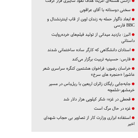
آژانس هسته‌ای آمریکا هدف نفوذ سایبری قرار گرفت
سخنی دوستانه با آقای عراقچی
ابعاد ناگوار حمله به زندان اوین از قاب اینترنشنال و
BBC فارسی
البرز:
بازدید میدانی از تولید فیلم‌های خرده‌روایت
داستانی
استادان دانشگاهی که کارگر ساده ساختمانی شدند
فارس:
حسینیه تربیت برگزار می‌کند
خراسان رضوی:
فراخوان هشتمین کنگره سراسری شعر
عاشورا «حنجره های سرخ»
جابه‌جایی رایگان زائران اربعین با ریل‌باس در مسیر
خرمشهر-شلمچه
قحطی در غزه؛ شکر کیلویی هزار دلار شد
غزه در حال مرگ است
استفاده ابزاری وزارت کار از تصاویر بی حجاب شهدای
اخیر