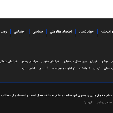
و اندیشه
جهاد تبیین
اقتصاد مقاومتی
سیاسی
اجتماعی
رصد
م
بوشهر
تهران
چهارمحال و بختیاری
خراسان جنوبی
خراسان رضوی
خراسان شمالی
دستان
کرمان
کرمانشاه
کهگیلویه و بویراحمد
گلستان
گیلان
یزد
تمام حقوق مادی و معنوی این سایت متعلق به
حلقه وصل
است و استفاده از مطالب با 
طراحی و تولید:
"اورس"