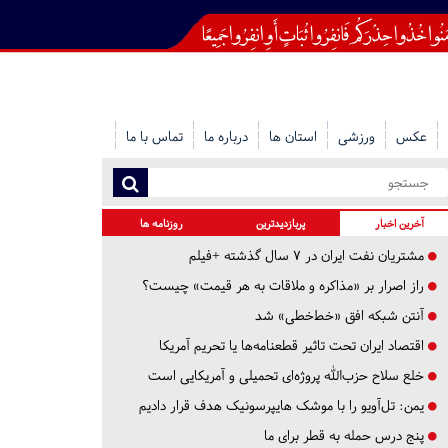
عکس
ورزشی
استان ها
درباره ما
تماس با ما
آخرین اخبار
پربازدیدترین
روزنامه ها
مشتریان نفت ایران در ۷ سال گذشته +فیلم
راز اصرار بر «مذاکره و ملاقات به هر قیمت» چیست؟
آنتن شبکه افق «خط‌خطی» شد
اقتصاد ایران تحت تاثیر قطعنامه‌ها یا تحریم‌ آمریکا
خلع سلاح حزب‌الله پروژه‌ای تحمیلی و آمریکایی است
یمن: تل‌آویو را با موشک هایپرسونیک هدف قرار دادیم
پنج درس‌ حمله به قطر برای ما