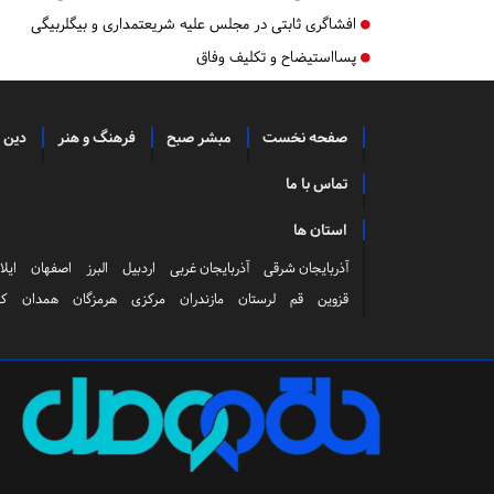
افشاگری ثابتی در مجلس علیه شریعتمداری و بیگلربیگی
پسااستيضاح و تكليف وفاق
صفحه نخست
مبشر صبح
فرهنگ و هنر
دین 
تماس با ما
استان ها
آذربایجان شرقی
آذربایجان غربی
اردبیل
البرز
اصفهان
ایلا
قزوین
قم
لرستان
مازندران
مرکزی
هرمزگان
همدان
کر