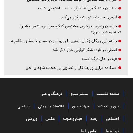
استادان دانشگاهی که کارگر ساده ساختمانی شدند
فارس:
حسینیه تربیت برگزار می‌کند
خراسان رضوی:
فراخوان هشتمین کنگره سراسری شعر عاشورا
«حنجره های سرخ»
جابه‌جایی رایگان زائران اربعین با ریل‌باس در مسیر خرمشهر-شلمچه
قحطی در غزه؛ شکر کیلویی هزار دلار شد
غزه در حال مرگ است
استفاده ابزاری وزارت کار از تصاویر بی حجاب شهدای اخیر
صفحه نخست
مبشر صبح
فرهنگ و هنر
دین و اندیشه
جهاد تبیین
اقتصاد مقاومتی
سیاسی
اجتماعی
رصد
فیلم و صوت
عکس
ورزشی
درباره ما
تماس با ما