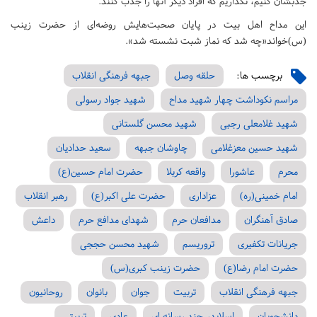
جذبشان کنیم، نگذاریم که افراد دیگر آنها را جذب کنند.
این مداح اهل بیت در پایان صحبت‌هایش روضه‌ای از حضرت زینب
(س)خواند«چه شد که نماز شبت نشسته شد».
برچسب ها:
حلقه وصل
جبهه فرهنگی انقلاب
مراسم نکوداشت چهار شهید مداح
شهید جواد رسولی
شهید غلامعلی رجبی
شهید محسن گلستانی
شهید حسین معزغلامی
چاوشان جبهه
سعید حدادیان
محرم
عاشورا
واقعه کربلا
حضرت امام حسین(ع)
امام خمینی(ره)
عزاداری
حضرت علی اکبر(ع)
رهبر انقلاب
صادق آهنگران
مدافعان حرم
شهدای مدافع حرم
داعش
جریانات تکفیری
تروریسم
شهید محسن حججی
حضرت امام رضا(ع)
حضرت زینب کبری(س)
جبهه فرهنگی انقلاب
تربیت
جوان
بانوان
روحانیون
دانشجویان
اسلایدر چند رسانه ای
عادی
تربیتی