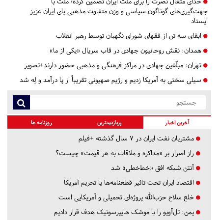
خدای متعال نصرت را برای ملت ایران تضمین کرده/ ملت با
جهت‌گیری‌های گوناگون سیاسی و وزن متفاوت مذهبی پای ایران عزیز
ایستاد
ابقای سه تن از فقهای شورای نگهبان توسط رهبر انقلاب
همدان:
نقش روحانیون جهادی در قاب سریال «یکی از ما»
تهران:
مبلّغین جهادی در مراکز فرهنگی و مذهبی حضور دارند+تصویر
سیلی سختی به آمریکا زدیم و رژیم صهیونی تقریباً از پا درآمد و لِه شد
آخرین اخبار
پربازدیدترین
روزنامه ها
مشتریان نفت ایران در ۷ سال گذشته +فیلم
راز اصرار بر «مذاکره و ملاقات به هر قیمت» چیست؟
آنتن شبکه افق «خط‌خطی» شد
اقتصاد ایران تحت تاثیر قطعنامه‌ها یا تحریم‌ آمریکا
خلع سلاح حزب‌الله پروژه‌ای تحمیلی و آمریکایی است
یمن: تل‌آویو را با موشک هایپرسونیک هدف قرار دادیم