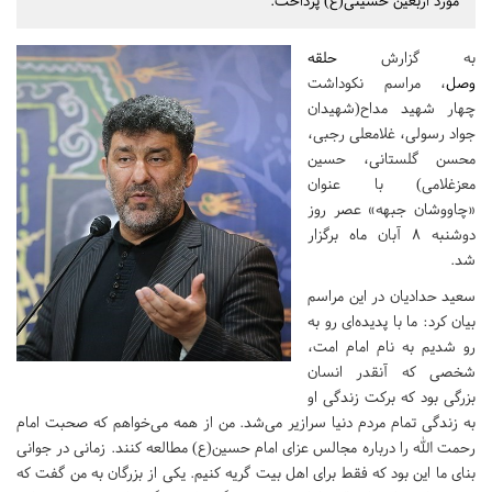
مورد اربعین حسینی(ع) پرداخت.
به گزارش
حلقه
وصل
، مراسم نکوداشت
چهار شهید مداح(شهیدان
جواد رسولی، غلامعلی رجبی،
محسن گلستانی، حسین
معزغلامی) با عنوان
«چاووشان جبهه» عصر روز
دوشنبه 8 آبان ماه برگزار
شد.
سعید حدادیان در این مراسم
بیان کرد: ما با پدیده‌ای رو به
رو شدیم به نام امام امت،
شخصی که آنقدر انسان
بزرگی بود که برکت زندگی او
به زندگی تمام مردم دنیا سرازیر می‌شد. من از همه می‌خواهم که صحبت امام
رحمت الله را درباره مجالس عزای امام حسین(ع) مطالعه کنند. زمانی در جوانی
بنای ما این بود که فقط برای اهل بیت گریه کنیم. یکی از بزرگان به من گفت که