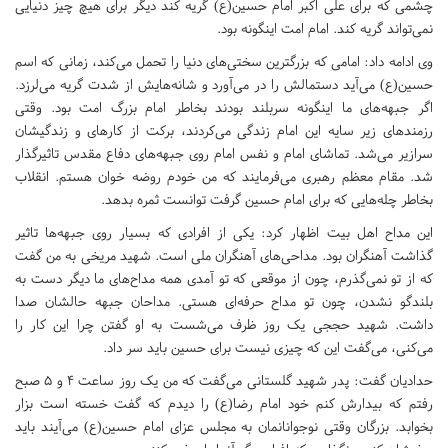
چشمی که برای علی اکبر امام حسین(ع) گریه کند دیگر برای هیچ چیز دنیایی
نمی‌تواند گریه کند. امام امت اینگونه بود.
وی ادامه داد: امامی که بزرگترین سختی‌های دنیا را تحمل می‌کند، زمانی که اسم
حسین(ع) می‌آید دستمالش را در می‌آورد و شانه‌هایش از شدت گریه می‌لرزد.
اگر جبهه‌های ما اینگونه سربلند بودند بخاطر امام بزرگ امت بود. وقتی
رزمندهای زیر سایه این امام زندگی می‌کردند، برکت از کارهای و زندگیشان
سرازیر می‌شد. تماشای امام و نفس امام روی جبهه‌های دفاع مقدس تاثیرگذار
شد. مقام معظم رهبری می‌فرمایند که من خودم روضه خوان هستم. انقلاب
بخاطر چله‌هایی که برای امام حسین گرفت توانست ثمره بدهد.
این مداح اهل بیت اظهار کرد: یکی از افرادی که بسیار روی جبهه‌ها تاثیر
گذاشت آهنگران بود. مداحی‌های آهنگران ملی است. شهید مریخی به من گفت
که از تو نمی‌گذرم، چون از موقعی که تو آمدی همه مداح‌های ما دیگر دست به
بلندگو نشدن، چون تو مداح حرفه‌ای هستی. مداحان جبهه حالشان صدا
داشت. شهید حججی یک روز ظرف می‌شست به او گفتن چرا این کار را
می‌کنی، می‌گفت این که چیزی نیست برای حسین باید سر داد.
حدادیان گفت: پدر شهید گلستانی می‌گفت که من یک روز ساعت 4 و 5 صبح
رفتم که بیدارش کنم خود امام رضا(ع) را دیدم که گفت خسته است بزار
بخوابد. بزرگان وقتی نوجوانانمان به مجلس عزای امام حسین(ع) می‌آیند باید