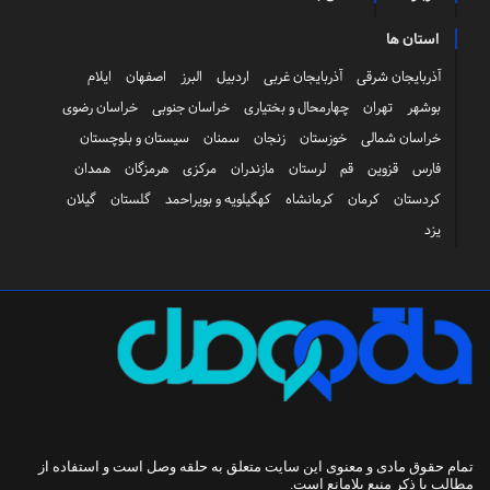
استان ها
آذربایجان شرقی
آذربایجان غربی
اردبیل
البرز
اصفهان
ایلام
بوشهر
تهران
چهارمحال و بختیاری
خراسان جنوبی
خراسان رضوی
خراسان شمالی
خوزستان
زنجان
سمنان
سیستان و بلوچستان
فارس
قزوین
قم
لرستان
مازندران
مرکزی
هرمزگان
همدان
کردستان
کرمان
کرمانشاه
کهگیلویه و بویراحمد
گلستان
گیلان
یزد
تمام حقوق مادی و معنوی این سایت متعلق به
حلقه وصل
است و استفاده از
مطالب با ذکر منبع بلامانع است.