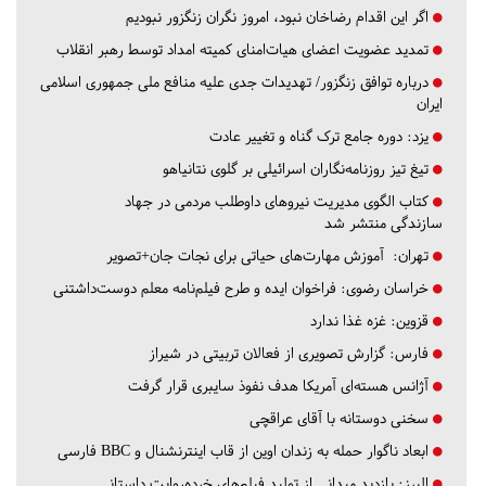
اگر این اقدام رضاخان نبود، امروز نگران زنگزور نبودیم
تمدید عضویت اعضای هیات‌امنای کمیته امداد توسط رهبر انقلاب
درباره توافق زنگزور/ تهدیدات جدی علیه منافع ملی جمهوری اسلامی
ایران
یزد:
دوره جامع ترک گناه و تغییر عادت
تیغ تیز روزنامه‌نگاران اسرائیلی بر گلوی نتانیاهو
کتاب الگوی مدیریت نیروهای داوطلب مردمی در جهاد
سازندگی منتشر شد
تهران:
آموزش مهارت‌های حیاتی برای نجات جان+تصویر
خراسان رضوی:
فراخوان ایده و طرح فیلم‌نامه معلم دوست‌داشتنی
قزوین:
غزه غذا ندارد
فارس:
گزارش تصویری از فعالان تربیتی در شیراز
آژانس هسته‌ای آمریکا هدف نفوذ سایبری قرار گرفت
سخنی دوستانه با آقای عراقچی
ابعاد ناگوار حمله به زندان اوین از قاب اینترنشنال و BBC فارسی
البرز:
بازدید میدانی از تولید فیلم‌های خرده‌روایت داستانی