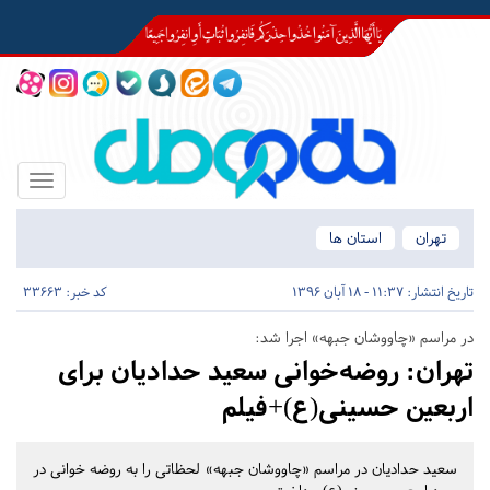
Toggle
igation
تهران
استان ها
تاریخ انتشار:
11:37 - 18 آبان 1396
کد خبر: 33663
در مراسم «چاووشان جبهه» اجرا شد:‏
تهران:
روضه‌خوانی سعید حدادیان برای
اربعین حسینی(ع)+فیلم
سعید حدادیان در مراسم «چاووشان جبهه» لحظاتی را به روضه خوانی در