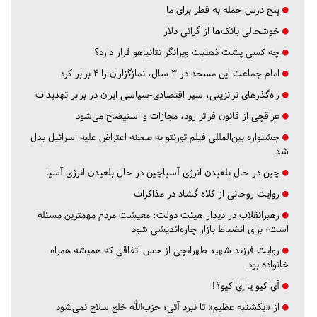
پنج درس‌ حمله به قطر برای ما
خوشحالی بانک‌ها از گرانی دلار
چه کسی پشت ذهنیت ویرانگر نتانیاهو قرار دارد؟
امام جماعت این مسجد در ۳ سال، نمازگزاران را ۴ برابر کرد
راه‌گذرهای ترانزیتی، سپر اقتصادی-سیاسی ایران در برابر تهدیدات
عراقچی از قانون فراتر رود، مجازات و استیضاح می‌شود
جشنواره بین‌المللی فیلم تورنتو به صحنه اعتراض علیه اسرائیل بدل
شد
چین در حال بلعیدن انرژی آسیاچین در حال بلعیدن انرژی آسیا
روایت روحانی از کلاه گشاد در مذاکرات
رهبرانقلاب در دیدار هیئت دولت: معیشت مردم مهمترین مسئله
است؛ برای انضباط بازار چاره‌اندیشی شود
روایت فرزند شهید طهرانچی از حس اتفاقی که همیشه همراه
خانواده بود
آي كيو يا اِي كيو؟!
از «یکشنبه عظیم» تا نبرد آتی؛ حزب‌الله خلع سلاح نمی‌شود