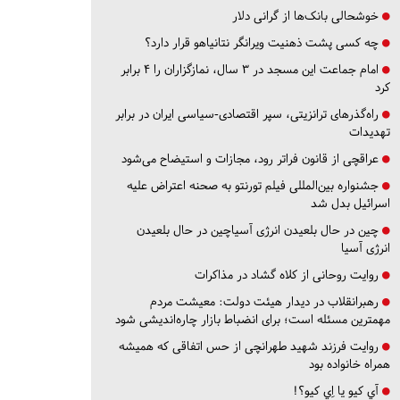
خوشحالی بانک‌ها از گرانی دلار
چه کسی پشت ذهنیت ویرانگر نتانیاهو قرار دارد؟
امام جماعت این مسجد در ۳ سال، نمازگزاران را ۴ برابر
کرد
راه‌گذرهای ترانزیتی، سپر اقتصادی-سیاسی ایران در برابر
تهدیدات
عراقچی از قانون فراتر رود، مجازات و استیضاح می‌شود
جشنواره بین‌المللی فیلم تورنتو به صحنه اعتراض علیه
اسرائیل بدل شد
چین در حال بلعیدن انرژی آسیاچین در حال بلعیدن
انرژی آسیا
روایت روحانی از کلاه گشاد در مذاکرات
رهبرانقلاب در دیدار هیئت دولت: معیشت مردم
مهمترین مسئله است؛ برای انضباط بازار چاره‌اندیشی شود
روایت فرزند شهید طهرانچی از حس اتفاقی که همیشه
همراه خانواده بود
آي كيو يا اِي كيو؟!