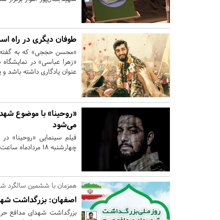
طوفان دیگری در راه اس
«محسن حججی» که به گفته ر
«زهرا عباسی» در نمایشگاه ش
عنوان یادگاری داشته باشد و 
«روحینا» با موضوع شهد
می‌شود
فیلم سینمایی «روحینا» در 
چهارشنبه 18 مردادماه ساعت 19 پخش می‌شود.
همزمان با ششمین سالگرد ش
اصفهان:
بزرگداشت شهدا
بزرگداشت شهدای مدافع حر