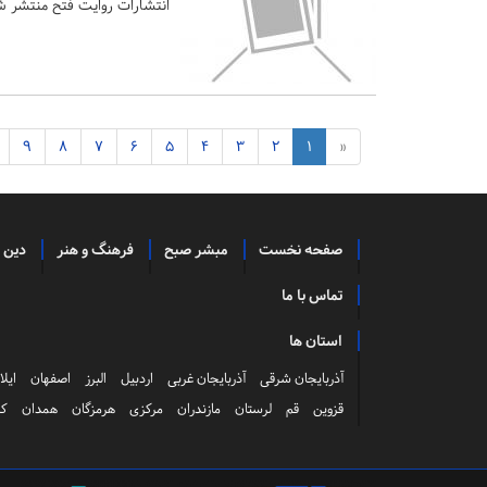
انتشارات روایت فتح منتشر ش
9
8
7
6
5
4
3
2
1
«
صفحه نخست
مبشر صبح
فرهنگ و هنر
دین 
تماس با ما
استان ها
آذربایجان شرقی
آذربایجان غربی
اردبیل
البرز
اصفهان
ایلا
قزوین
قم
لرستان
مازندران
مرکزی
هرمزگان
همدان
کر