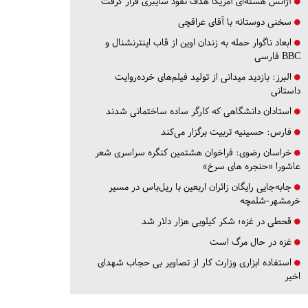
آژانس هسته‌ای آمریکا هدف نفوذ سایبری قرار گرفت
سخنی دوستانه با آقای عراقچی
ابعاد ناگوار حمله به زندان اوین از قاب اینترنشنال و
BBC فارسی
البرز:
بازدید میدانی از تولید فیلم‌های خرده‌روایت
داستانی
استادان دانشگاهی که کارگر ساده ساختمانی شدند
فارس:
حسینیه تربیت برگزار می‌کند
خراسان رضوی:
فراخوان هشتمین کنگره سراسری شعر
عاشورا «حنجره های سرخ»
جابه‌جایی رایگان زائران اربعین با ریل‌باس در مسیر
خرمشهر-شلمچه
قحطی در غزه؛ شکر کیلویی هزار دلار شد
غزه در حال مرگ است
استفاده ابزاری وزارت کار از تصاویر بی حجاب شهدای
اخیر