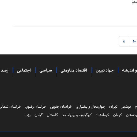
د.
»
10
و اندیشه
جهاد تبیین
اقتصاد مقاومتی
سیاسی
اجتماعی
رصد
م
بوشهر
تهران
چهارمحال و بختیاری
خراسان جنوبی
خراسان رضوی
خراسان شمالی
دستان
کرمان
کرمانشاه
کهگیلویه و بویراحمد
گلستان
گیلان
یزد