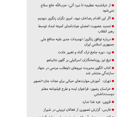
از «یکشنبه عظیم» تا نبرد آتی؛ حزب‌الله خلع سلاح
نمی‌شود
اگر این اقدام رضاخان نبود، امروز نگران زنگزور نبودیم
تمدید عضویت اعضای هیات‌امنای کمیته امداد توسط
رهبر انقلاب
درباره توافق زنگزور/ تهدیدات جدی علیه منافع ملی
جمهوری اسلامی ایران
یزد:
دوره جامع ترک گناه و تغییر عادت
تیغ تیز روزنامه‌نگاران اسرائیلی بر گلوی نتانیاهو
کتاب الگوی مدیریت نیروهای داوطلب مردمی در جهاد
سازندگی منتشر شد
تهران:
آموزش مهارت‌های حیاتی برای نجات جان+تصویر
خراسان رضوی:
فراخوان ایده و طرح فیلم‌نامه معلم
دوست‌داشتنی
قزوین:
غزه غذا ندارد
فارس:
گزارش تصویری از فعالان تربیتی در شیراز