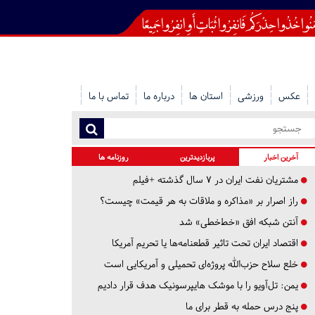
عکس
ورزشی
استان ها
درباره ما
تماس با ما
آخرین اخبار
پربازدیدترین
روزنامه ها
مشتریان نفت ایران در ۷ سال گذشته +فیلم
راز اصرار بر «مذاکره و ملاقات به هر قیمت» چیست؟
آنتن شبکه افق «خط‌خطی» شد
اقتصاد ایران تحت تاثیر قطعنامه‌ها یا تحریم‌ آمریکا
خلع سلاح حزب‌الله پروژه‌ای تحمیلی و آمریکایی است
یمن: تل‌آویو را با موشک هایپرسونیک هدف قرار دادیم
پنج درس‌ حمله به قطر برای ما