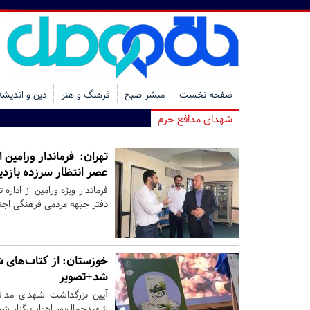
صفحه نخست
مبشر صبح
فرهنگ و هنر
دین و اندیشه
شهدای مدافع حرم
تهران:
فرماندار ورامین ا
عصر انتظار سرزده بازدی
فرماندار ویژه ورامین از ادا
دفتر جبهه مردمی فرهنگی اجتم
خوزستان:
از کتاب‌های ش
شد+تصویر
آیین بزرگداشت شهدای مداف
شهیدجمال‌پور اهواز برگزار شد