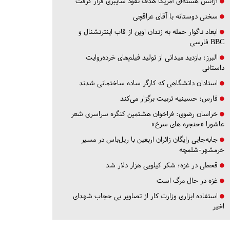
آژانس هسته‌ای آمریکا هدف نفوذ سایبری قرار گرفت
سخنی دوستانه با آقای عراقچی
ابعاد ناگوار حمله به زندان اوین از قاب اینترنشنال و
BBC فارسی
البرز:
بازدید میدانی از تولید فیلم‌های خرده‌روایت
داستانی
استادان دانشگاهی که کارگر ساده ساختمانی شدند
فارس:
حسینیه تربیت برگزار می‌کند
خراسان رضوی:
فراخوان هشتمین کنگره سراسری شعر
عاشورا «حنجره های سرخ»
جابه‌جایی رایگان زائران اربعین با ریل‌باس در مسیر
خرمشهر-شلمچه
قحطی در غزه؛ شکر کیلویی هزار دلار شد
غزه در حال مرگ است
استفاده ابزاری وزارت کار از تصاویر بی حجاب شهدای
اخیر