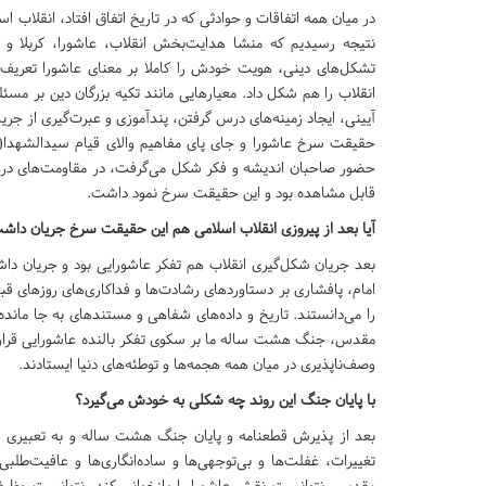
در میان همه اتفاقات و حوادثی که در تاریخ اتفاق افتاد، انقلاب
نتیجه رسیدیم که منشا هدایت‌بخش انقلاب، عاشورا، کربلا و
تشکل‌های دینی، هویت خودش را کاملا بر معنای عاشورا تعریف کر
انقلاب را هم شکل داد. معیارهایی مانند تکیه بزرگان دین بر 
آیینی، ایجاد زمینه‌های درس گرفتن، پندآموزی و عبرت‌گیری از جریا
حقیقت سرخ عاشورا و جای پای مفاهیم والای قیام سیدالشهدا(ع
حضور صاحبان اندیشه و فکر شکل می‌گرفت، در مقاومت‌های درون زند
قابل مشاهده بود و این حقیقت سرخ نمود داشت.
آیا بعد از پیروزی انقلاب اسلامی هم این حقیقت سرخ جریان داش
بعد جریان شکل‌گیری انقلاب هم تفکر عاشورایی بود و جریان داشت. 
امام، پافشاری بر دستاوردهای رشادت‌ها و فداکاری‌های روزهای قب
را می‌دانستند. تاریخ و داده‌های شفاهی و مستندهای به جا مان
مقدس، جنگ هشت ساله ما بر سکوی تفکر بالنده عاشورایی قرار گرف
وصف‌ناپذیری در میان همه هجمه‌ها و توطئه‌های دنیا ایستادند.
با پایان جنگ این روند چه شکلی به خودش می‌گیرد؟
بعد از پذیرش قطعنامه و پایان جنگ هشت ساله و به تعبیری 
تغییرات، غفلت‌ها و بی‌توجهی‌ها و ساده‌انگاری‌ها و عافیت‌طلبی
مقدس، نتوانست نقش عاشورا را بازخوانی کند، نتوانست وظیف