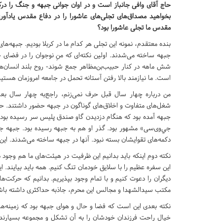
حاج آقای وافی جانباز است و در اوان جوانی جبهه و جنگ را در
بخواهید مصداق‌های تجلی‌های عاشورا را در دفاع مقدس یادآور
مقدس ما تجلی عاشورا بود؟
بنده معتقدم، نمونه این تجلی هر کدام ما در کربلا بودیم. جبهه‌ه
شش ماهه در کنار حبیب‌بن‌مظاهر جمع شوند- روح بلند انسان‌ها 
است. ما نیازمند بالا رفتن آستانه تحمل‌ در جامعه امروزمان هستیم
من درباره چهار سال قبل حرف نمی‌زنم، راجع‌به چهار سال بعد 
شغل‌های متفاوت و اخلاق‌های گوناگون در جبهه حضور داشتند. حت
جبهه آمده بود که هنگام دزدیدن گاو صندق پلیس سر رسیده بود و ا
جي‌وی‌سی» مشهور بود. گذر او هم به جبهه رسیده بود. جبهه جای
دکمه‌های تقوایشان بسته نبود. آنها در جبهه ساخته می‌شدند. این 
نکته دوم اینکه باید بدانیم این ظرفیت در هیئت‌های ما هم وجود 
این سفره عظیم را با سلایق خودمان تنگ کنیم. همه باید بیایند. این 
دیگران را دعوت کنیم و با تمام وجود بپذیریم. بدانیم که حرکت‌
مکتب سیدالشهدا و مجالس این محرم، جاذبه حداکثری داشته باشیم
نکته بعدی این است که فضا و حال و هوای جبهه بود که زمینه‌های
خیال راحت فرزندان خودشان را به آن تشکل و مجموعه بسپارند و