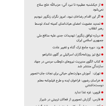
از «یکشنبه عظیم» تا نبرد آتی؛ حزب‌الله خلع سلاح
نمی‌شود
اگر این اقدام رضاخان نبود، امروز نگران زنگزور نبودیم
تمدید عضویت اعضای هیات‌امنای کمیته امداد توسط
رهبر انقلاب
درباره توافق زنگزور/ تهدیدات جدی علیه منافع ملی
جمهوری اسلامی ایران
یزد:
دوره جامع ترک گناه و تغییر عادت
تیغ تیز روزنامه‌نگاران اسرائیلی بر گلوی نتانیاهو
کتاب الگوی مدیریت نیروهای داوطلب مردمی در جهاد
سازندگی منتشر شد
تهران:
آموزش مهارت‌های حیاتی برای نجات جان+تصویر
خراسان رضوی:
فراخوان ایده و طرح فیلم‌نامه معلم
دوست‌داشتنی
قزوین:
غزه غذا ندارد
فارس:
گزارش تصویری از فعالان تربیتی در شیراز