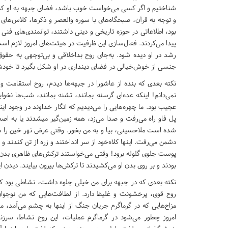
شناختیم و اگر کسی می‌خواست خوب باشد، فضای جبهه به او کمک
و توجه به قرآن، صبحگاه‌های با سوره والعصر و ذکرها، کلاس‌ه
بود، اطلاعاتی در حوزه تاریخی و دینی داشتند، توانمندی‌های فنی
پیدا می‌کردند. فعال‌سازی این ظرفیت در هیئت‌های امروز لازم اس
رشد در او دیده شود. به‌جای روح بداخلاقی و بی‌توجهی به حقوق 
جنسی از خوش‌خیالی در فضای دینداری در او شکل بگیرد تا خودش 
نکته بعدی که بنده از عاشورا در جبهه‌ها دیدم، روح استقامت و ا
نمی‌دانم! اینکه عده‌ای گرسنه بمانند، تشنه بمانند، شب‌ها نخواب
عجیب بود. ما چهره‌هایی را می‌دیدیم که انگار خداوند در وجود 
پل فاو راه می‌رفت و صد
شده است ملاحسینی، بیا و به من بخور. وقتی عرض نهر خین را شن
دشمن می‌رفت. اینها کلاه‌خود از سر انداختند و زره از تن کندند
بودند و بر روی بدن او می‌کشیدند تا ترکش‌ها بیرون بیایند. دیدن 
نکته بعدی که در جبهه برای من خیلی جلوه داشت، نشاطی بود ک
روح قوی، پرخشونت و غلیظ دارد. از لطافت‌هایی که من نوجوان
مزاح‌هایی که در گرماگرم جریان جنگ از اینها به چشم می‌آمد، 
امروز چطور می‌شود در گرماگرم عملیات، این روح نشاط، سرزن