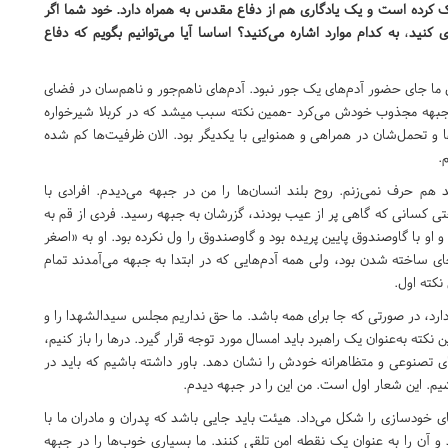
ک کرده است و یک یادگاری هم از دفاع مقدس به همراه دارد. خود شما اگر
ی کنید
،
به کدام موارد اشاره می‌کنید؟ اساسا آیا می‌توانیم بگویم که دفاع
ای ما جای حضور آدم‌های یک جور نبود. آدم‌های ناهم‌جور و ناهم‌سان در فضای
جبهه ساخته می‌شدند. اولین نکته‌ای که منِ نوجوان را در فضای جبهه مجذوب خودش می‌کرد -همین نکته سبب می‎شد که در کربلا شیرخواره
و تحمل‌شان در همراهی و همنوایی با یکدیگر بود. الان ظرفیت‌ها کم شده
.
هم حرف نمی‌زنم. روح بلند انسان‌ها را من در جبهه می‌دیدم. افرادی با
ی کسانی که گاهی پر از عیب بودند، گزرشان به جبهه رسید. فردی از قم به
و با گاوصندوق پایین پریده بود و گاوصندوق را ول نکرده بود. او به «اصغر
 ساخته شدن بود، ولی همه آدم‌هایی که در ابتدا به جبهه می‌آمدند تمام
نکته اول.
دارد، در صورتی که جا برای همه باشد. ما حق نداریم مجلس سیدالشهدا را و
نکته به‌عنوان یک راهبرد باید امسال مورد توجه قرار گیرد. درها را باز کنیم،
های تصنوعی و متظاهرانه خودش را نشان دهد. باور داشته باشیم که باید در
. این شعار اول است. من این را در جبهه دیدم.
 خودسازی را شکل می‌داد. هیئت باید جایی باشد که پدران و مادران ما با
 آن را به عنوان یک نقطه امن تلقی کنند. ما بسیاری خوب‌ها را در جبهه