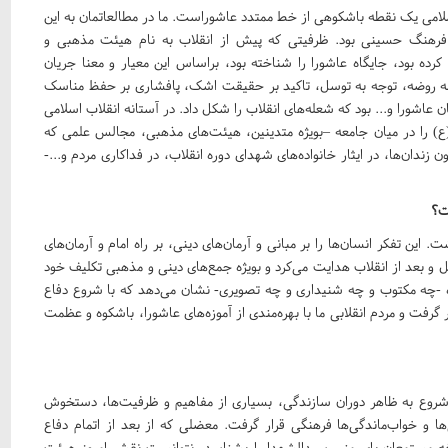
 اسلامی یک نقطه باشکوهی از خط ممتدد عاشوراست. ما در مطالعاتمان به این
 فرهنگ حسینی بود. ظرفیتی که پیش از انقلاب به نام هیئت مذهبی و
ده بود، جایگاه عاشورا را شناخته بود، براساس این معیار و معنا جریان
مسئله روضه، توجه به توسل، تاکید بر حقیقت اشک، پافشاری بر حفظ مناسک
ن عاشورا و... بود که شعله‌های انقلاب را شکل داد. در آستانه انقلاب اسلامی
) را در میان جامعه –بویژه متدینین، هیئت‌های مذهبی، مجالس علمی که
ان‌ها، در ایثار خانواده‌های شهدای دوره انقلاب، در فداکاری مردم و...-
ت؟
این تفکر انسان‌ها را بر مبانی و آرمان‌های دینی، بر راه امام و آرمان‌های
ل و بعد از انقلاب هدایت می‌کرد و بویژه جمع‌های دینی و مذهبی تکلیف خود
ده -چه مکتوب و چه شنیداری و چه تصویری- نشان می‌دهد که با شروع دفاع
ت و مردم انقلابی ما با بهره‌مندی از آموزه‌های عاشورا، باشکوه و عظمت
شروع به ظاهر دوران سازندگی، بسیاری از مفاهیم و ظرفیت‌ها، دستخوش
‌ها و خواب‌ماندگی‌ها فرهنگی قرار گرفت. معضلی که از بعد از اتمام دفاع
ه مستمعان پای منبر سیدالشهدا را بشناسد، نتوانست نقش امروز هیئت