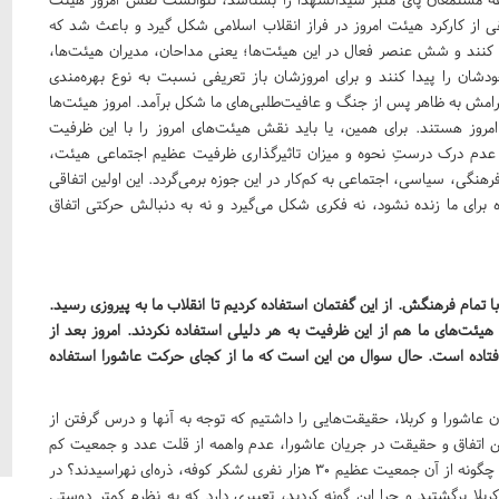
ی از کارکرد هیئت امروز در فراز انقلاب اسلامی شکل گیرد و باعث شد که
نند و شش عنصر فعال در این هیئت‌ها؛ یعنی مداحان، مدیران هیئت‌ها،
دشان را پیدا کنند و برای امروزشان باز تعریفی نسبت به نوع بهره‌مندی
آرامش به ظاهر پس از جنگ و عافیت‌طلبی‌های ما شکل برآمد. امروز هیئت‌ها
روز هستند. برای همین، یا باید نقش هیئت‌های امروز را با این ظرفیت
ل عدم درک درستِ نحوه و میزان تاثیرگذاری ظرفیت عظیم اجتماعی هیئت،
رهنگی، سیاسی، اجتماعی به کم‌کار در این جوزه برمی‌گردد. این اولین اتفاقی
 برای ما زنده نشود، نه فکری شکل می‌گیرد و نه به دنبالش حرکتی اتفاق
تمام فرهنگش. از این گفتمان استفاده کردیم تا انقلاب ما به پیروزی رسید.
هیئت‌های ما هم از این ظرفیت به هر دلیلی استفاده نکردند. امروز بعد از
فتاده است. حال سوال من این است که ما از کجای حرکت عاشورا استفاده
اشورا و کربلا، حقیقت‌هایی را داشتیم که توجه به آنها و درس گرفتن از
اولین اتفاق و حقیقت در جریان عاشورا، عدم واهمه از قلت عدد و جمعیت کم
است. در روز عاشورا چه شد که این عده به ظاهر کم، ایستادند و چگونه از آن جمعیت عظیم 30 هزار نفری لشکر کوفه، ذره‌ای نهراسیدند؟ در
بلا برگشتید و چرا این گونه کردید، تعبیری دارد که به نظرم کمتر دوستی