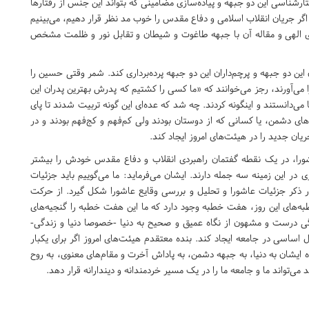
ناسی این دو جبهه و پیاده‌سازی مضامینی که بتواند این جنس از رفتارها
گر جریان انقلاب اسلامی و دفاع مقدس را خوب مد نظر قرار دهیم، می‌بینیم
لیای الهی و مقاله آن با جبهه طاغوت و شیطان و تقابل نور و ظلمت مشخص
این دو جبهه و پرچم‌داران این دو جبهه پرده‌برداری کند. شمر وقتی حسین را
می‌آورند، رجز می‌خوانند که «ما کسی را کشتیم که پدرش بهترین پدران این
دانستند و اینگونه کردند. چه شد که عده‌ای این گونه تربیت شدند تا پای
ای دشمن، یا کسانی که از دوستان بودند ولی کم‌فهم و کج‌فهم بودند و در
یان جدید را در هیئت‌های امروز ایجاد کند.
عاشورا، در یک نقطه گفتمان راهبردی انقلاب و دفاع مقدس خودش را بیشتر
ر این زمینه سه جمله دارند. ایشان می‌فرماید: ما می‌گوییم باید جزئیات
ار ذکر جزئیات عاشورا و تحلیل و بررسی وقایع عاشورا شکل گیرد. از حرکت
 تا روز عاشورا و خطبه‌های این روز، هفت خطبه وجود دارد که ما این هفت خطبه را گنجیه‌های
زندگی درست و مشهون از نگاه عمیق و صحیح به دنیا -خصوصا دنیا و زندگی-
اساسی در جامعه ایجاد کند. بنده معتقدم هیئت‌های امروز اگر برای یکبار
ه ایشان به دنیا، به جبهه دشمن، به پاداش آخرت و مقام‌های معنوی، به روح
می‌تواند ما و جامعه ما را در یک مسیر خردمندانه و دیندارانه قرار دهد.