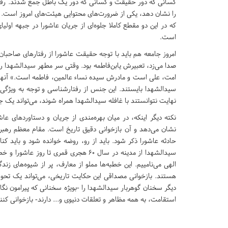
کسانی که دور حقیقت و کسانی که دور یک باطل جمع شدند. رفتارش
را نشان دهد، یکی از ضرورت‌های محتوایی هیئت‌های امروز است. ا
که در این دو مقطع کاملا جلوه‌ای از جریان عاشورا در جبهه او
است.
امروز جامعه هم باید با توجه حقیقت عاشورا از رفتارهای صاحبان 
صدا می‌زد، تعبیرش یابن‌فاطمه بود. وقتی سر مطهر سیدالشهدا را 
امت، علی است و مادرش سیده نساء عالمین، فاطمه است.» آنها می‌
سیدالشهدا بایستند. این جنس از رفتارشناسی و توجه به ویژگی‌ه
نهایت نتوانستند با غافله سیدالشهدا همراه شوند، می‌تواند یک جر
نکته دیگر اینکه، در میان بهره‌مندی از جریان و دستاوردهای 
نشان می‌دهد و آن بازخوانی دقیق تاریخ است. مقام معظم رهبری د
حادثه عاشورا ذکر شود. باید از رو، روضه خوانده شود و باید کن
سیدالشهدا از مدینه در سال 60 هجری قمری
الهی می‌نامییم. این خطبه‌ها مملو از معارف، پر از شیوه‌های 
هستند. بازخوانی مصداقی این حکایت تاریخی، می‌تواند یک تحول 
دیگر سخنان گوهربار سیدالشهدا را -بویژه سخنانی که پیرامون نگا
استقامت، به همه مظاهر و تعلقات دنیوی و... دارند- بازخوانی کنند 