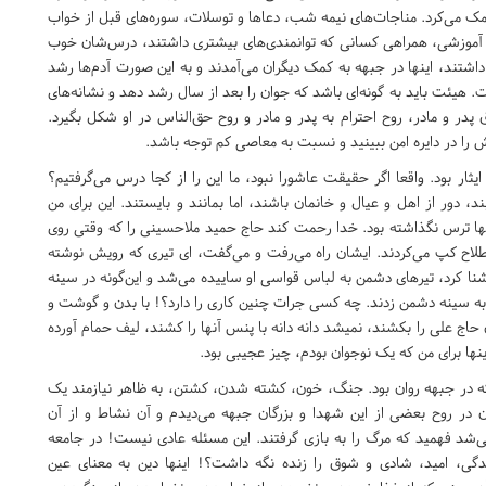
 می‌کرد. مناجات‌های نیمه شب، دعاها و توسلات، سوره‌های قبل از خواب
ای آموزشی، همراهی کسانی که توانمندی‌های بیشتری داشتند، درس‌شان خوب
 داشتند، اینها در جبهه به کمک دیگران می‌آمدند و به این صورت آدم‌ها رشد
ت. هیئت باید به گونه‌ای باشد که جوان را بعد از سال رشد دهد و نشانه‌های
پدر و مادر، روح احترام به پدر و مادر و روح حق‌الناس در او شکل بگیرد.
را در دایره امن ببینید و نسبت به معاصی کم توجه باشد.
یثار بود. واقعا اگر حقیقت عاشورا نبود، ما این را از کجا درس می‌گرفتیم؟
ند، دور از اهل و عیال و خانمان باشند، اما بمانند و بایستند. این برای من
اینها ترس نگذاشته بود. خدا رحمت کند حاج حمید ملاحسینی را که وقتی روی
ا می‌زد، همه زمین‌‌گیر می‎شدند یا به اصطلاح کپ می‌کردند. ایشان راه می‌رفت و می‌گفت، ای تیری که رویش نوشته‌
ا کرد، تیرهای دشمن به لباس قواسی او ساییده می‌شد و این‌گونه در سینه
 و به سینه دشمن زدند. چه کسی جرات چنین کاری را دارد؟! با بدن و گوشت و
پوست جلوی گلوله برود! وقتی می‌خواستند ترکش‌های ظاهری بدن حاج علی را بکشند، نمی‎شد دانه دانه با پنس آنها را کشند، لیف حمام آورده
اینها برای من که یک نوجوان بودم، چیز عجیبی بود.
ه در جبهه روان بود. جنگ، خون، کشته شدن، کشتن، به ظاهر نیازمند یک
 در روح بعضی از این شهدا و بزرگان جبهه‌ می‌دیدم و آن نشاط و از آن
می‌شد فهمید که مرگ را به بازی گرفتند. این مسئله عادی نیست! در جامعه
دگی، امید، شادی و شوق را زنده نگه داشت؟! اینها دین به معنای عین