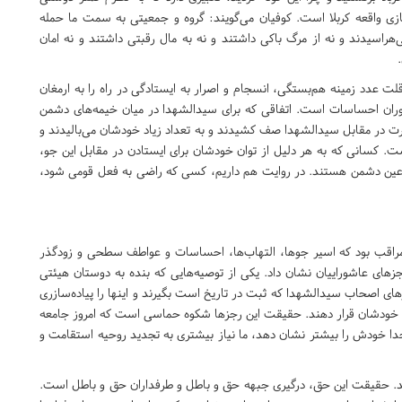
ازی واقعه کربلا است. کوفیان می‌گویند: گروه و جمعیتی به سمت ما حمله
راسیدند و نه از مرگ باکی داشتند و نه به مال رقبتی داشتند و نه امان
قلت عدد زمینه هم‌بستگی، انسجام و اصرار به ایستادگی در راه را به ارمغان
کوران احساسات است. اتفاقی که برای سیدالشهدا در میان خیمه‌های دشمن
هرت در مقابل سیدالشهدا صف کشیدند و به تعداد زیاد خودشان می‌بالیدند و
ت. کسانی که به هر دلیل از توان خودشان برای ایستادن در مقابل این جو،
 عین دشمن هستند. در روایت هم داریم، کسی که راضی به فعل قومی شود،
مراقب بود که اسیر جوها، التهاب‌ها، احساسات و عواطف سطحی و زودگذر
ای عاشوراییان نشان داد. یکی از توصیه‌هایی که بنده به دوستان هیئتی
ای اصحاب سیدالشهدا که ثبت در تاریخ است بگیرند و اینها را پیاده‌سازری
ای خودشان قرار دهند. حقیقت این رجزها شکوه حماسی است که امروز جامعه
خدا خودش را بیشتر نشان دهد، ما نیاز بیشتری به تجدید روحیه استقامت و
د. حقیقت این حق، درگیری جبهه حق و باطل و طرفداران حق و باطل است.