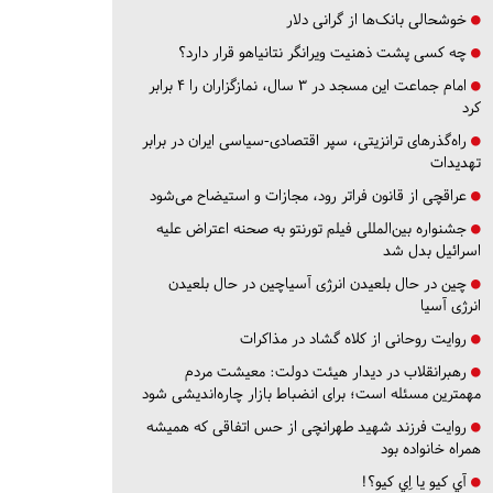
خوشحالی بانک‌ها از گرانی دلار
چه کسی پشت ذهنیت ویرانگر نتانیاهو قرار دارد؟
امام جماعت این مسجد در ۳ سال، نمازگزاران را ۴ برابر
کرد
راه‌گذرهای ترانزیتی، سپر اقتصادی-سیاسی ایران در برابر
تهدیدات
عراقچی از قانون فراتر رود، مجازات و استیضاح می‌شود
جشنواره بین‌المللی فیلم تورنتو به صحنه اعتراض علیه
اسرائیل بدل شد
چین در حال بلعیدن انرژی آسیاچین در حال بلعیدن
انرژی آسیا
روایت روحانی از کلاه گشاد در مذاکرات
رهبرانقلاب در دیدار هیئت دولت: معیشت مردم
مهمترین مسئله است؛ برای انضباط بازار چاره‌اندیشی شود
روایت فرزند شهید طهرانچی از حس اتفاقی که همیشه
همراه خانواده بود
آي كيو يا اِي كيو؟!