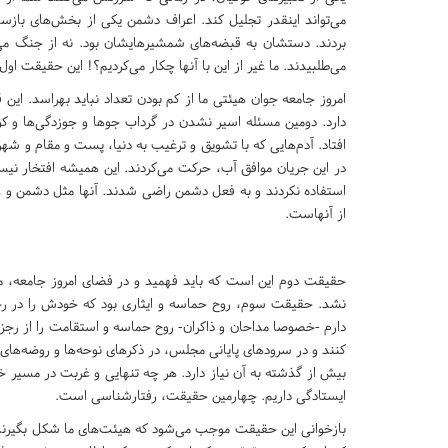
می‌تواند اینقدر تجلیل کند. اعراف دشمن یکی از بخش‌های بازس
بردند. دستشان به قبضه‌های شمشیرهایشان بود. نه از جنگ می‌ه
می‌طلبیدند. ما غیر از این با آنها چکار می‌کردیم؟! این حقیقت اول.
امروز جامعه جوان هیئتی ما از کم بودن تعداد نباید بهراسد. این 
دارد. دومین مسئله اسیر نشدن در گرداب جوها و جوزدگی‌ها و 
افتاد. آدم‌هایی که با تشویق و ترغیب به دنیا، پست و مقام و ش
در این جریان موافق آب، حرکت می‌کردند. این همیشه افتخار نیس
استفاده نکردند و به فعل دشمن راضی شدند. آنها مثل دشمن و
از آنهاست.
حقیقت دوم این است که باید فهمید و در فضای امروز جامعه، 
نشد. حقیقت سوم، روح حماسه و ایثاری بود که خودش را در رجزه
دارم -خصوصا مداحان و ذاکران- روح حماسه و استقامت را از رجزه
کنند و در سرودهای پایانی مجلس، در ذکرهای نوحه‌ها و روضه‌ه
بیش از گذشته به آن نیاز دارد. هر چه تنهایی و غربت در مسیر 
ایستادگی داریم. چهارمین حقیقت، رفتارشناسی است.
بازخوانی این حقیقت موجب می‌‌شود که هیئت‌های ما شکل بگیرن