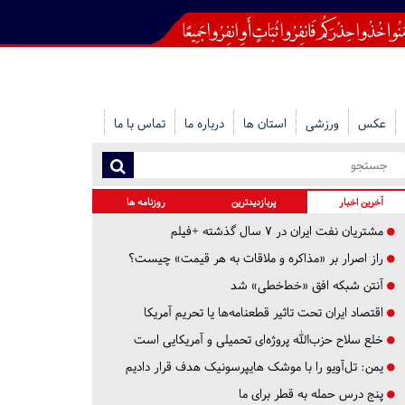
عکس
ورزشی
استان ها
درباره ما
تماس با ما
آخرین اخبار
پربازدیدترین
روزنامه ها
مشتریان نفت ایران در ۷ سال گذشته +فیلم
راز اصرار بر «مذاکره و ملاقات به هر قیمت» چیست؟
آنتن شبکه افق «خط‌خطی» شد
اقتصاد ایران تحت تاثیر قطعنامه‌ها یا تحریم‌ آمریکا
خلع سلاح حزب‌الله پروژه‌ای تحمیلی و آمریکایی است
یمن: تل‌آویو را با موشک هایپرسونیک هدف قرار دادیم
پنج درس‌ حمله به قطر برای ما