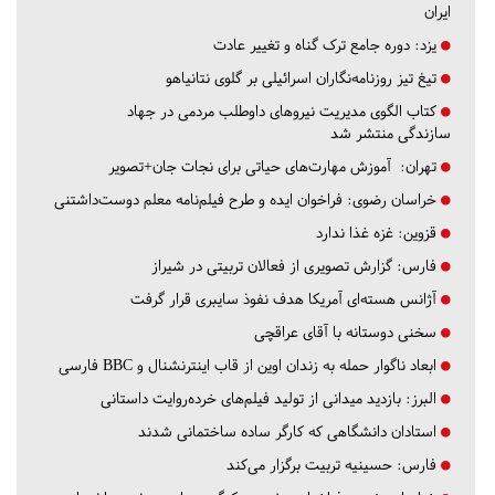
ایران
یزد:
دوره جامع ترک گناه و تغییر عادت
تیغ تیز روزنامه‌نگاران اسرائیلی بر گلوی نتانیاهو
کتاب الگوی مدیریت نیروهای داوطلب مردمی در جهاد
سازندگی منتشر شد
تهران:
آموزش مهارت‌های حیاتی برای نجات جان+تصویر
خراسان رضوی:
فراخوان ایده و طرح فیلم‌نامه معلم دوست‌داشتنی
قزوین:
غزه غذا ندارد
فارس:
گزارش تصویری از فعالان تربیتی در شیراز
آژانس هسته‌ای آمریکا هدف نفوذ سایبری قرار گرفت
سخنی دوستانه با آقای عراقچی
ابعاد ناگوار حمله به زندان اوین از قاب اینترنشنال و BBC فارسی
البرز:
بازدید میدانی از تولید فیلم‌های خرده‌روایت داستانی
استادان دانشگاهی که کارگر ساده ساختمانی شدند
فارس:
حسینیه تربیت برگزار می‌کند