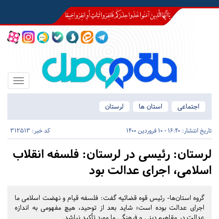
Toggle
igation
اجتماعی
استان ها
لرستان
تاریخ انتشار:
16:40 - 10 فروردین 1400
کد خبر: 312513
لرستان:
رئیسی در لرستان: فلسفه انقلاب
اسلامی، اجرای عدالت بود
گروه استان‌ها- رئیس قوه قضائیه گفت: فلسفه قیام و نهضت اسلامی ما
اجرای عدالت بوده است؛ شاید بعد از توحید، هیچ مفهومی به اندازه
عدالت در مقاهیم دینی و فرهنگی ما مورد تأکید نباشد.