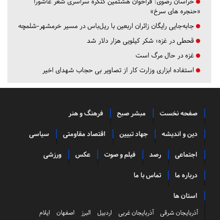
خراسان رضوی:
فراخوان هشتمین کنگره سراسری شعر عاشورا
«حنجره های سرخ»
جابه‌جایی رایگان زائران اربعین با ریل‌باس در مسیر خرمشهر-شلمچه
قحطی در غزه؛ شکر کیلویی هزار دلار شد
غزه در حال مرگ است
استفاده ابزاری وزارت کار از تصاویر بی حجاب شهدای اخیر
صفحه نخست
مبشر صبح
فرهنگ و هنر
دین و اندیشه
جهاد تبیین
اقتصاد مقاومتی
سیاسی
اجتماعی
رصد
فیلم و صوت
عکس
ورزشی
درباره ما
تماس با ما
استان ها
آذربایجان شرقی
آذربایجان غربی
اردبیل
البرز
اصفهان
ایلام