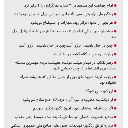
امام جماعت این مسجد در ۳ سال، نمازگزاران را ۴ برابر کرد
راه‌گذرهای ترانزیتی، سپر اقتصادی-سیاسی ایران در برابر تهدیدات
عراقچی از قانون فراتر رود، مجازات و استیضاح می‌شود
جشنواره بین‌المللی فیلم تورنتو به صحنه اعتراض علیه اسرائیل بدل
شد
چین در حال بلعیدن انرژی آسیاچین در حال بلعیدن انرژی آسیا
روایت روحانی از کلاه گشاد در مذاکرات
رهبرانقلاب در دیدار هیئت دولت: معیشت مردم مهمترین مسئله
است؛ برای انضباط بازار چاره‌اندیشی شود
روایت فرزند شهید طهرانچی از حس اتفاقی که همیشه همراه
خانواده بود
آي كيو يا اِي كيو؟!
از «یکشنبه عظیم» تا نبرد آتی؛ حزب‌الله خلع سلاح نمی‌شود
اگر این اقدام رضاخان نبود، امروز نگران زنگزور نبودیم
تمدید عضویت اعضای هیات‌امنای کمیته امداد توسط رهبر انقلاب
درباره توافق زنگزور/ تهدیدات جدی علیه منافع ملی جمهوری اسلامی