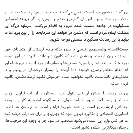
وی گفت: دشمن حساسیت‌سنجی می‌کند تا ببیند حس مردم نسبت به دین و
انقلاب چیست و براساس آن گام‌های بعدی را برمی‌دارد
اگر ببینند احساس
مسئولیت در جامعه سست شده شروع به اقدام می‌کنند؛ سرمایه بزرگ این
مملکت ایمان مردم است که دشمن می‌خواهد این سرمایه‌ها را از بین ببرد اما ما
نباید با این رسالت سنگین با سستی مواجه شویم.
حجت‌الاسلام والمسلمین رئیسی با بیان اینکه مردم لرستان از امتحانات خود
سربلند بیرون آمده‌اند و نشان دادند که کانون غیرت‌اند، افزود: در این عرصه
نباید هرگز خسته شد و با وجود سختی‌ها و ناملایمات باید ادامه دهیم همانطور
که مقام معظم رهبری فرمود: «ما آینده را بسیار درخشان می‌بینیم و با
عملکردهای نامناسب، ناامید نخواهیم شد»؛ فراموش نکنیم ترفند دشمن، ناامید
کردن است.
وی در رابطه با استان لرستان عنوان کرد: لرستان دارای آب فراوان، زمین
حاصلخیز و مساعد، نیروی کارآمد جوان، تحصیلکرده آماده به کار و سرمایه
اجتماعی ارزشمندی است و همه شرایط فراهم است تا لرستان به قطب
کشاورزی اقتصادی و مکانیزه تبدیل شود که بهترینها را برای صادرات عرضه کند
اما هر کس وارد این استان می‌شود متعجب می‌شود چرا با وجود این ظرفیت‌ها،
لرستان بیکارترین استان کشور است.