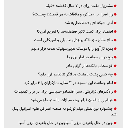
مشتریان نفت ایران در ۷ سال گذشته +فیلم
راز اصرار بر «مذاکره و ملاقات به هر قیمت» چیست؟
آنتن شبکه افق «خط‌خطی» شد
اقتصاد ایران تحت تاثیر قطعنامه‌ها یا تحریم‌ آمریکا
خلع سلاح حزب‌الله پروژه‌ای تحمیلی و آمریکایی است
یمن: تل‌آویو را با موشک هایپرسونیک هدف قرار دادیم
پنج درس‌ حمله به قطر برای ما
خوشحالی بانک‌ها از گرانی دلار
چه کسی پشت ذهنیت ویرانگر نتانیاهو قرار دارد؟
امام جماعت این مسجد در ۳ سال، نمازگزاران را ۴ برابر کرد
راه‌گذرهای ترانزیتی، سپر اقتصادی-سیاسی ایران در برابر تهدیدات
عراقچی از قانون فراتر رود، مجازات و استیضاح می‌شود
جشنواره بین‌المللی فیلم تورنتو به صحنه اعتراض علیه اسرائیل بدل
شد
چین در حال بلعیدن انرژی آسیاچین در حال بلعیدن انرژی آسیا