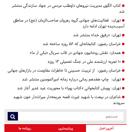
کتاب الگوی مدیریت نیروهای داوطلب مردمی در جهاد سازندگی منتشر
شد
تهران:
فعالیت‌های جهادی گروه رهروان صاحب‌الزمان (عج) در مناطق
آسیب‌دیده تهران ادامه دارد
تهران:
«رفیق خدا» منتشر شد
خراسان رضوی:
کتابخانه‌ای که ۵۶ روزه ساخته شد
همدان:
نقش روحانیون جهادی در قاب سریال «یکی از ما»
۱۰ تجربه ارزشمند ملی در جنگ تحمیلی ۱۲ روزه
خراسان رضوی:
از تربیت حسینی تا خاطرات مقاومت در بازارهای جهانی
تهران:
چاپ هفدهم رمانی درباره زمانه امیرالمومنین منتشر شد
تهران:
پویش کتابخوانی «کتاب پویا» با محوریت عید غدیر آغاز شد
شاعران در بیعت با شهید غیرت قصه جریحه‌دار میراث‌دار خون شهید
سرودند
آخرین اخبار
پربازدیدترین
روزنامه ها