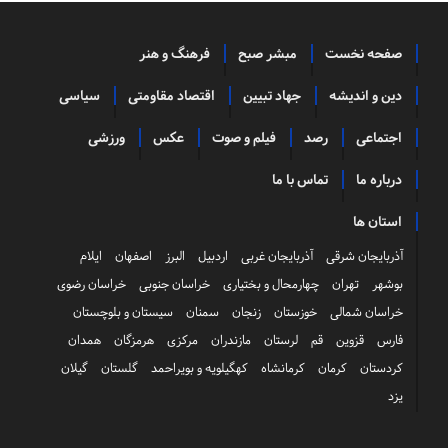
صفحه نخست
مبشر صبح
فرهنگ و هنر
دین و اندیشه
جهاد تبیین
اقتصاد مقاومتی
سیاسی
اجتماعی
رصد
فیلم و صوت
عکس
ورزشی
درباره ما
تماس با ما
استان ها
آذربایجان شرقی
آذربایجان غربی
اردبیل
البرز
اصفهان
ایلام
بوشهر
تهران
چهارمحال و بختیاری
خراسان جنوبی
خراسان رضوی
خراسان شمالی
خوزستان
زنجان
سمنان
سیستان و بلوچستان
فارس
قزوین
قم
لرستان
مازندران
مرکزی
هرمزگان
همدان
کردستان
کرمان
کرمانشاه
کهگیلویه و بویراحمد
گلستان
گیلان
یزد