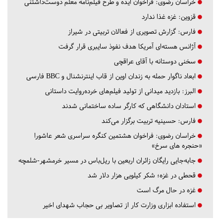
خراسان رضوی:
فراخوان ایده و طرح فیلم‌نامه معلم دوست‌داشتنی
قزوین:
غزه غذا ندارد
فارس:
گزارش تصویری از فعالان تربیتی در شیراز
آژانس هسته‌ای آمریکا هدف نفوذ سایبری قرار گرفت
سخنی دوستانه با آقای عراقچی
ابعاد ناگوار حمله به زندان اوین از قاب اینترنشنال و BBC فارسی
البرز:
بازدید میدانی از تولید فیلم‌های خرده‌روایت داستانی
استادان دانشگاهی که کارگر ساده ساختمانی شدند
فارس:
حسینیه تربیت برگزار می‌کند
خراسان رضوی:
فراخوان هشتمین کنگره سراسری شعر عاشورا
«حنجره های سرخ»
جابه‌جایی رایگان زائران اربعین با ریل‌باس در مسیر خرمشهر-شلمچه
قحطی در غزه؛ شکر کیلویی هزار دلار شد
غزه در حال مرگ است
استفاده ابزاری وزارت کار از تصاویر بی حجاب شهدای اخیر