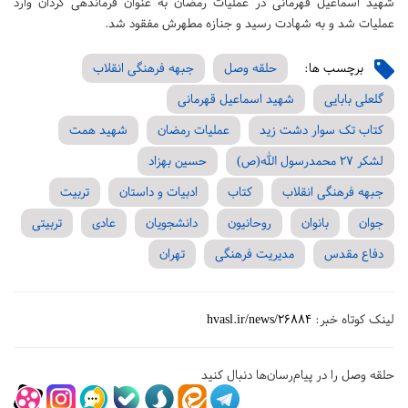
شهید اسماعیل قهرمانی در عملیات رمضان به عنوان فرماندهی گردان وارد
عملیات شد و به شهادت رسید و جنازه مطهرش مفقود شد
.
برچسب ها:
حلقه وصل
جبهه فرهنگی انقلاب
گلعلی بابایی
شهید اسماعیل قهرمانی
کتاب تک سوار دشت زید
عملیات رمضان
شهید همت
لشکر 27 محمدرسول الله(ص)
حسین بهزاد
جبهه فرهنگی انقلاب
کتاب
ادبیات و داستان
تربیت
جوان
بانوان
روحانیون
دانشجویان
عادی
تربیتی
دفاع مقدس
مدیریت فرهنگی
تهران
لینک کوتاه خبر:
hvasl.ir/news/26884
حلقه وصل را در پیام‌رسان‌ها دنبال کنید