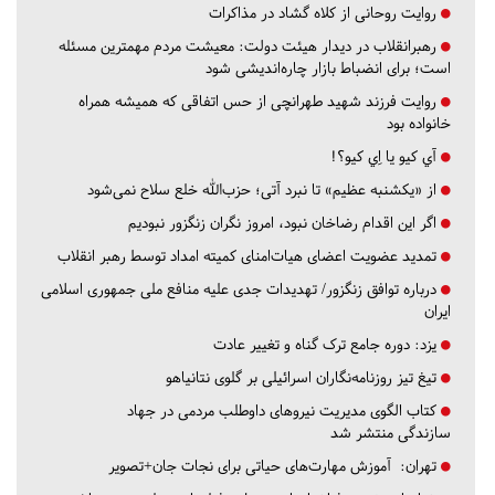
روایت روحانی از کلاه گشاد در مذاکرات
رهبرانقلاب در دیدار هیئت دولت: معیشت مردم مهمترین مسئله
است؛ برای انضباط بازار چاره‌اندیشی شود
روایت فرزند شهید طهرانچی از حس اتفاقی که همیشه همراه
خانواده بود
آي كيو يا اِي كيو؟!
از «یکشنبه عظیم» تا نبرد آتی؛ حزب‌الله خلع سلاح نمی‌شود
اگر این اقدام رضاخان نبود، امروز نگران زنگزور نبودیم
تمدید عضویت اعضای هیات‌امنای کمیته امداد توسط رهبر انقلاب
درباره توافق زنگزور/ تهدیدات جدی علیه منافع ملی جمهوری اسلامی
ایران
یزد:
دوره جامع ترک گناه و تغییر عادت
تیغ تیز روزنامه‌نگاران اسرائیلی بر گلوی نتانیاهو
کتاب الگوی مدیریت نیروهای داوطلب مردمی در جهاد
سازندگی منتشر شد
تهران:
آموزش مهارت‌های حیاتی برای نجات جان+تصویر