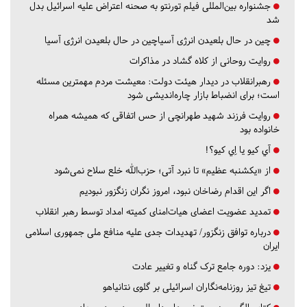
جشنواره بین‌المللی فیلم تورنتو به صحنه اعتراض علیه اسرائیل بدل
شد
چین در حال بلعیدن انرژی آسیاچین در حال بلعیدن انرژی آسیا
روایت روحانی از کلاه گشاد در مذاکرات
رهبرانقلاب در دیدار هیئت دولت: معیشت مردم مهمترین مسئله
است؛ برای انضباط بازار چاره‌اندیشی شود
روایت فرزند شهید طهرانچی از حس اتفاقی که همیشه همراه
خانواده بود
آي كيو يا اِي كيو؟!
از «یکشنبه عظیم» تا نبرد آتی؛ حزب‌الله خلع سلاح نمی‌شود
اگر این اقدام رضاخان نبود، امروز نگران زنگزور نبودیم
تمدید عضویت اعضای هیات‌امنای کمیته امداد توسط رهبر انقلاب
درباره توافق زنگزور/ تهدیدات جدی علیه منافع ملی جمهوری اسلامی
ایران
یزد:
دوره جامع ترک گناه و تغییر عادت
تیغ تیز روزنامه‌نگاران اسرائیلی بر گلوی نتانیاهو