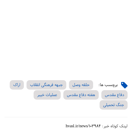
برچسب ها:
حلقه وصل
جبهه فرهنگی انقلاب
اراک
دفاع مقدس
هفته دفاع مقدس
عملیات خیبر
جنگ تحمیلی
لینک کوتاه خبر:
hvasl.ir/news/103984