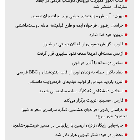
کتاب الگوی مدیریت نیروهای داوطلب مردمی در جهاد
سازندگی منتشر شد
تهران:
آموزش مهارت‌های حیاتی برای نجات جان+تصویر
خراسان رضوی:
فراخوان ایده و طرح فیلم‌نامه معلم دوست‌داشتنی
قزوین:
غزه غذا ندارد
فارس:
گزارش تصویری از فعالان تربیتی در شیراز
آژانس هسته‌ای آمریکا هدف نفوذ سایبری قرار گرفت
سخنی دوستانه با آقای عراقچی
ابعاد ناگوار حمله به زندان اوین از قاب اینترنشنال و BBC فارسی
البرز:
بازدید میدانی از تولید فیلم‌های خرده‌روایت داستانی
استادان دانشگاهی که کارگر ساده ساختمانی شدند
فارس:
حسینیه تربیت برگزار می‌کند
خراسان رضوی:
فراخوان هشتمین کنگره سراسری شعر عاشورا
«حنجره های سرخ»
جابه‌جایی رایگان زائران اربعین با ریل‌باس در مسیر خرمشهر-شلمچه
قحطی در غزه؛ شکر کیلویی هزار دلار شد