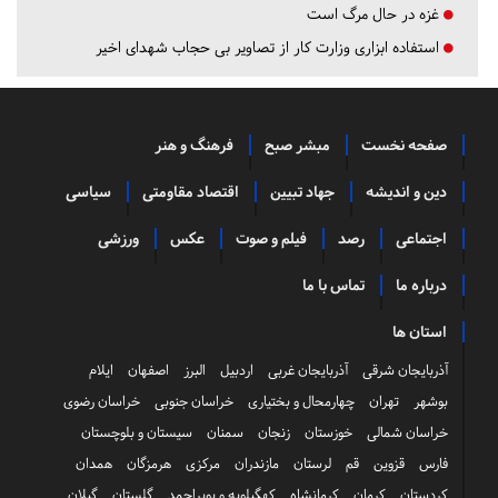
غزه در حال مرگ است
استفاده ابزاری وزارت کار از تصاویر بی حجاب شهدای اخیر
صفحه نخست
مبشر صبح
فرهنگ و هنر
دین و اندیشه
جهاد تبیین
اقتصاد مقاومتی
سیاسی
اجتماعی
رصد
فیلم و صوت
عکس
ورزشی
درباره ما
تماس با ما
استان ها
آذربایجان شرقی
آذربایجان غربی
اردبیل
البرز
اصفهان
ایلام
بوشهر
تهران
چهارمحال و بختیاری
خراسان جنوبی
خراسان رضوی
خراسان شمالی
خوزستان
زنجان
سمنان
سیستان و بلوچستان
فارس
قزوین
قم
لرستان
مازندران
مرکزی
هرمزگان
همدان
کردستان
کرمان
کرمانشاه
کهگیلویه و بویراحمد
گلستان
گیلان