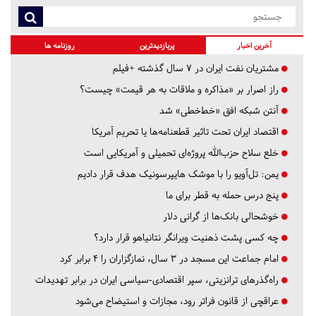
آخرین اخبار
پربازدیدترین
روزنامه ها
مشتریان نفت ایران در ۷ سال گذشته +فیلم
راز اصرار بر «مذاکره و ملاقات به هر قیمت» چیست؟
آنتن شبکه افق «خط‌خطی» شد
اقتصاد ایران تحت تاثیر قطعنامه‌ها یا تحریم‌ آمریکا
خلع سلاح حزب‌الله پروژه‌ای تحمیلی و آمریکایی است
یمن: تل‌آویو را با موشک هایپرسونیک هدف قرار دادیم
پنج درس‌ حمله به قطر برای ما
خوشحالی بانک‌ها از گرانی دلار
چه کسی پشت ذهنیت ویرانگر نتانیاهو قرار دارد؟
امام جماعت این مسجد در ۳ سال، نمازگزاران را ۴ برابر کرد
راه‌گذرهای ترانزیتی، سپر اقتصادی-سیاسی ایران در برابر تهدیدات
عراقچی از قانون فراتر رود، مجازات و استیضاح می‌شود