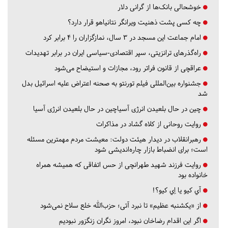
خوشحالی بانک‌ها از گرانی دلار
چه کسی پشت ذهنیت ویرانگر نتانیاهو قرار دارد؟
امام جماعت این مسجد در ۳ سال، نمازگزاران را ۴ برابر کرد
راه‌گذرهای ترانزیتی، سپر اقتصادی-سیاسی ایران در برابر تهدیدات
عراقچی از قانون فراتر رود، مجازات و استیضاح می‌شود
جشنواره بین‌المللی فیلم تورنتو به صحنه اعتراض علیه اسرائیل بدل
شد
چین در حال بلعیدن انرژی آسیاچین در حال بلعیدن انرژی آسیا
روایت روحانی از کلاه گشاد در مذاکرات
رهبرانقلاب در دیدار هیئت دولت: معیشت مردم مهمترین مسئله
است؛ برای انضباط بازار چاره‌اندیشی شود
روایت فرزند شهید طهرانچی از حس اتفاقی که همیشه همراه
خانواده بود
آي كيو يا اِي كيو؟!
از «یکشنبه عظیم» تا نبرد آتی؛ حزب‌الله خلع سلاح نمی‌شود
اگر این اقدام رضاخان نبود، امروز نگران زنگزور نبودیم