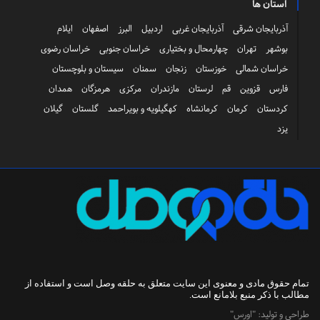
استان ها
آذربایجان شرقی
آذربایجان غربی
اردبیل
البرز
اصفهان
ایلام
بوشهر
تهران
چهارمحال و بختیاری
خراسان جنوبی
خراسان رضوی
خراسان شمالی
خوزستان
زنجان
سمنان
سیستان و بلوچستان
فارس
قزوین
قم
لرستان
مازندران
مرکزی
هرمزگان
همدان
کردستان
کرمان
کرمانشاه
کهگیلویه و بویراحمد
گلستان
گیلان
یزد
تمام حقوق مادی و معنوی این سایت متعلق به
حلقه وصل
است و استفاده از
مطالب با ذکر منبع بلامانع است.
طراحی و تولید:
"اورس"