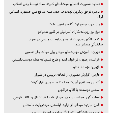
تمدید عضویت اعضای هیات‌امنای کمیته امداد توسط رهبر انقلاب
درباره توافق زنگزور/ تهدیدات جدی علیه منافع ملی جمهوری اسلامی
ایران
یزد:
دوره جامع ترک گناه و تغییر عادت
تیغ تیز روزنامه‌نگاران اسرائیلی بر گلوی نتانیاهو
کتاب الگوی مدیریت نیروهای داوطلب مردمی در جهاد
سازندگی منتشر شد
تهران:
آموزش مهارت‌های حیاتی برای نجات جان+تصویر
خراسان رضوی:
فراخوان ایده و طرح فیلم‌نامه معلم دوست‌داشتنی
قزوین:
غزه غذا ندارد
فارس:
گزارش تصویری از فعالان تربیتی در شیراز
آژانس هسته‌ای آمریکا هدف نفوذ سایبری قرار گرفت
سخنی دوستانه با آقای عراقچی
ابعاد ناگوار حمله به زندان اوین از قاب اینترنشنال و BBC فارسی
البرز:
بازدید میدانی از تولید فیلم‌های خرده‌روایت داستانی
استادان دانشگاهی که کارگر ساده ساختمانی شدند