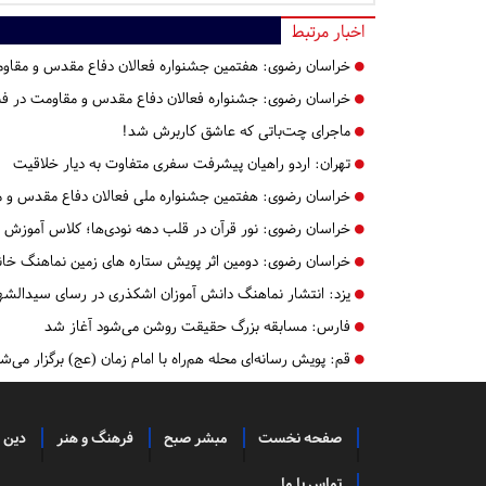
اخبار مرتبط
خراسان رضوی:
هفتمین جشنواره فعالان دفاع مقدس و مقاومت
خراسان رضوی:
جشنواره فعالان دفاع مقدس و مقاومت در فضا
ماجرای چت‌باتی که عاشق کاربرش شد!
تهران:
اردو راهیان پیشرفت سفری متفاوت به دیار خلاقیت
خراسان رضوی:
هفتمین جشنواره ملی فعالان دفاع مقدس و م
خراسان رضوی:
نور قرآن در قلب دهه نودی‌ها؛ کلاس آموزش 
خراسان رضوی:
دومین اثر پویش ستاره های زمین نماهنگ خانه
یزد:
انتشار نماهنگ دانش آموزان اشکذری در رسای سیدالشه
فارس:
مسابقه بزرگ حقیقت روشن می‌شود آغاز شد
قم:
پویش رسانه‌ای محله هم‌راه با امام زمان (عج) برگزار می‌ش
صفحه نخست
مبشر صبح
فرهنگ و هنر
دین 
تماس با ما