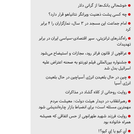
خوشحالی بانک‌ها از گرانی دلار
چه کسی پشت ذهنیت ویرانگر نتانیاهو قرار دارد؟
امام جماعت این مسجد در ۳ سال، نمازگزاران را ۴ برابر
کرد
راه‌گذرهای ترانزیتی، سپر اقتصادی-سیاسی ایران در برابر
تهدیدات
عراقچی از قانون فراتر رود، مجازات و استیضاح می‌شود
جشنواره بین‌المللی فیلم تورنتو به صحنه اعتراض علیه
اسرائیل بدل شد
چین در حال بلعیدن انرژی آسیاچین در حال بلعیدن
انرژی آسیا
روایت روحانی از کلاه گشاد در مذاکرات
رهبرانقلاب در دیدار هیئت دولت: معیشت مردم
مهمترین مسئله است؛ برای انضباط بازار چاره‌اندیشی شود
روایت فرزند شهید طهرانچی از حس اتفاقی که همیشه
همراه خانواده بود
آي كيو يا اِي كيو؟!