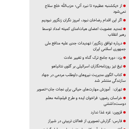
از «یکشنبه عظیم» تا نبرد آتی؛ حزب‌الله خلع سلاح
نمی‌شود
اگر این اقدام رضاخان نبود، امروز نگران زنگزور نبودیم
تمدید عضویت اعضای هیات‌امنای کمیته امداد توسط
رهبر انقلاب
درباره توافق زنگزور/ تهدیدات جدی علیه منافع ملی
جمهوری اسلامی ایران
یزد:
دوره جامع ترک گناه و تغییر عادت
تیغ تیز روزنامه‌نگاران اسرائیلی بر گلوی نتانیاهو
کتاب الگوی مدیریت نیروهای داوطلب مردمی در جهاد
سازندگی منتشر شد
تهران:
آموزش مهارت‌های حیاتی برای نجات جان+تصویر
خراسان رضوی:
فراخوان ایده و طرح فیلم‌نامه معلم
دوست‌داشتنی
قزوین:
غزه غذا ندارد
فارس:
گزارش تصویری از فعالان تربیتی در شیراز