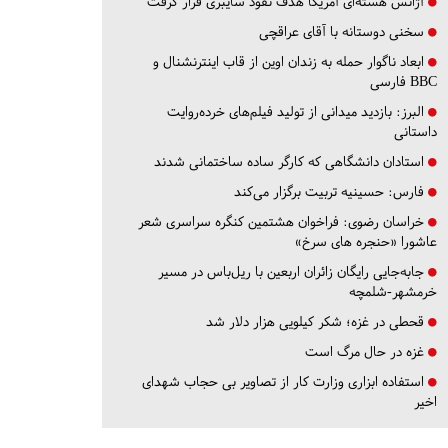
آژانس هسته‌ای آمریکا هدف نفوذ سایبری قرار گرفت
سخنی دوستانه با آقای عراقچی
ابعاد ناگوار حمله به زندان اوین از قاب اینترنشنال و
BBC فارسی
البرز:
بازدید میدانی از تولید فیلم‌های خرده‌روایت
داستانی
استادان دانشگاهی که کارگر ساده ساختمانی شدند
فارس:
حسینیه تربیت برگزار می‌کند
خراسان رضوی:
فراخوان هشتمین کنگره سراسری شعر
عاشورا «حنجره های سرخ»
جابه‌جایی رایگان زائران اربعین با ریل‌باس در مسیر
خرمشهر-شلمچه
قحطی در غزه؛ شکر کیلویی هزار دلار شد
غزه در حال مرگ است
استفاده ابزاری وزارت کار از تصاویر بی حجاب شهدای
اخیر