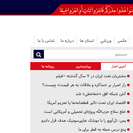
عکس
ورزشی
استان ها
درباره ما
تماس با ما
آخرین اخبار
پربازدیدترین
روزنامه ها
مشتریان نفت ایران در ۷ سال گذشته +فیلم
راز اصرار بر «مذاکره و ملاقات به هر قیمت» چیست؟
آنتن شبکه افق «خط‌خطی» شد
اقتصاد ایران تحت تاثیر قطعنامه‌ها یا تحریم‌ آمریکا
خلع سلاح حزب‌الله پروژه‌ای تحمیلی و آمریکایی است
یمن: تل‌آویو را با موشک هایپرسونیک هدف قرار دادیم
پنج درس‌ حمله به قطر برای ما