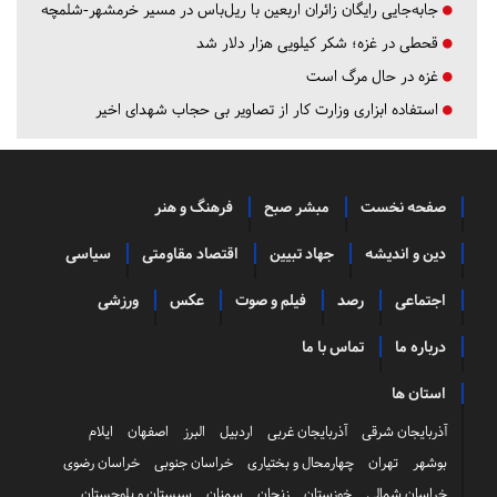
جابه‌جایی رایگان زائران اربعین با ریل‌باس در مسیر خرمشهر-شلمچه
قحطی در غزه؛ شکر کیلویی هزار دلار شد
غزه در حال مرگ است
استفاده ابزاری وزارت کار از تصاویر بی حجاب شهدای اخیر
صفحه نخست
مبشر صبح
فرهنگ و هنر
دین و اندیشه
جهاد تبیین
اقتصاد مقاومتی
سیاسی
اجتماعی
رصد
فیلم و صوت
عکس
ورزشی
درباره ما
تماس با ما
استان ها
آذربایجان شرقی
آذربایجان غربی
اردبیل
البرز
اصفهان
ایلام
بوشهر
تهران
چهارمحال و بختیاری
خراسان جنوبی
خراسان رضوی
خراسان شمالی
خوزستان
زنجان
سمنان
سیستان و بلوچستان