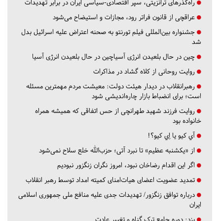
راه‌گذرهای ترانزیتی، سپر اقتصادی-سیاسی ایران در برابر تهدیدات
عراقچی از قانون فراتر رود، مجازات و استیضاح می‌شود
جشنواره بین‌المللی فیلم تورنتو به صحنه اعتراض علیه اسرائیل بدل
شد
چین در حال بلعیدن انرژی آسیاچین در حال بلعیدن انرژی آسیا
روایت روحانی از کلاه گشاد در مذاکرات
رهبرانقلاب در دیدار هیئت دولت: معیشت مردم مهمترین مسئله
است؛ برای انضباط بازار چاره‌اندیشی شود
روایت فرزند شهید طهرانچی از حس اتفاقی که همیشه همراه
خانواده بود
آي كيو يا اِي كيو؟!
از «یکشنبه عظیم» تا نبرد آتی؛ حزب‌الله خلع سلاح نمی‌شود
اگر این اقدام رضاخان نبود، امروز نگران زنگزور نبودیم
تمدید عضویت اعضای هیات‌امنای کمیته امداد توسط رهبر انقلاب
درباره توافق زنگزور/ تهدیدات جدی علیه منافع ملی جمهوری اسلامی
ایران
یزد:
دوره جامع ترک گناه و تغییر عادت