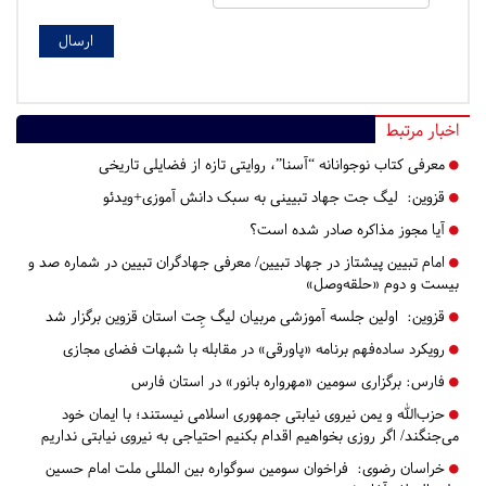
اخبار مرتبط
معرفی کتاب نوجوانانه “آسنا”، روایتی تازه از فضایلی تاریخی
قزوین:
لیگ جت جهاد تبیینی به سبک دانش آموزی+ویدئو
آیا مجوز مذاکره صادر شده است؟
امام تبیین پیشتاز در جهاد تبیین/ معرفی جهادگران تبیین در شماره صد و
بیست و دوم «حلقه‌وصل»
قزوین:
اولین جلسه آموزشی مربیان لیگ جِت استان قزوین برگزار شد
رویکرد ساده‌فهم برنامه «پاورقی» در مقابله با شبهات فضای مجازی
فارس:
برگزاری سومین «مهرواره بانور» در استان فارس
حزب‌الله و یمن نیروی نیابتی جمهوری اسلامی نیستند؛ با ایمان خود
می‌جنگند/ اگر روزی بخواهیم اقدام بکنیم احتیاجی به نیروی نیابتی نداریم
خراسان رضوی:
فراخوان سومین سوگواره بین المللی ملت امام حسین