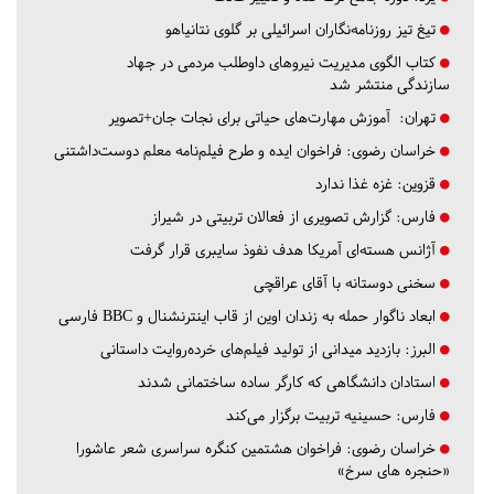
تیغ تیز روزنامه‌نگاران اسرائیلی بر گلوی نتانیاهو
کتاب الگوی مدیریت نیروهای داوطلب مردمی در جهاد
سازندگی منتشر شد
تهران:
آموزش مهارت‌های حیاتی برای نجات جان+تصویر
خراسان رضوی:
فراخوان ایده و طرح فیلم‌نامه معلم دوست‌داشتنی
قزوین:
غزه غذا ندارد
فارس:
گزارش تصویری از فعالان تربیتی در شیراز
آژانس هسته‌ای آمریکا هدف نفوذ سایبری قرار گرفت
سخنی دوستانه با آقای عراقچی
ابعاد ناگوار حمله به زندان اوین از قاب اینترنشنال و BBC فارسی
البرز:
بازدید میدانی از تولید فیلم‌های خرده‌روایت داستانی
استادان دانشگاهی که کارگر ساده ساختمانی شدند
فارس:
حسینیه تربیت برگزار می‌کند
خراسان رضوی:
فراخوان هشتمین کنگره سراسری شعر عاشورا
«حنجره های سرخ»