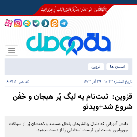
Toggle
igation
استان ها
قزوین
تاریخ انتشار:
10:43 - 29 آذر 1403
کد خبر: 607111
قزوین:
ثبت‌نام یه لیگ پُر هیجان و خَفَن
شروع شد+ویدئو
دانش آموزانی که دنبال چالش‌های باحال هستند و ذهنشان پُر از سوالات
جورواجور هست این فرصت استثنایی را از دست ندهید.