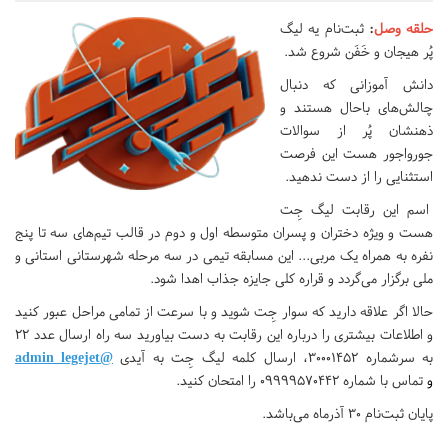
حلقه وصل
:
ثبت‌نام یه لیگ
پُر هیجان و خَفَن شروع شد.
دانش آموزانی که دنبال
چالش‌های باحال هستند و
ذهنشان پُر از سوالات
جورواجور هست این فرصت
استثنایی را از دست ندهید.
اسم این رقابت لیگ جِت
هست و ویژه دختران و پسران متوسطه اول و دوم در قالب تیم‌های سه تا پنج
نفره به همراه یک مربی... این مسابقه تیمی در سه مرحله شهرستانی استانی و
ملی برگزار می‌گردد و قراره کلی جایزه جذاب اهدا شود.
حالا اگر علاقه دارید که سوار جِت شوید و با سرعت از تمامی مراحل عبور کنید
و اطلاعات بیشتری را درباره این رقابت به دست بیاورید سه راه ارسال عدد ۲۲
به سرشماره ۳۰۰۰۱۴۵۲، ارسال کلمه لیگ جِت به آیدی
@admin_legejet
و
تماس با شماره ۰۹۹۹۹۵۷۰۴۴۲ را امتحان کنید.
پایان ثبت‌نام ۳۰ آذرماه می‌باشد.