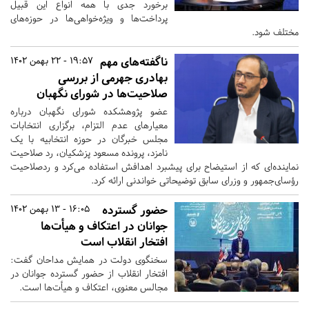
برخورد جدی با همه انواع این قبیل
پرداخت‌ها و ویژه‌خواهی‌ها در حوزه‌های
مختلف شود.
ناگفته‌های مهم
19:57 - 22 بهمن 1402
بهادری جهرمی از بررسی
صلاحیت‌ها در شورای نگهبان
عضو پژوهشکده شورای نگهبان درباره
معیارهای عدم التزام، برگزاری انتخابات
مجلس خبرگان در حوزه انتخابیه با یک
نامزد، پرونده مسعود پزشکیان، رد صلاحیت
نماینده‌ای که از استیضاح برای پیشبرد اهدافش استفاده می‌کرد و ردصلاحیت
رؤسای‌جمهور و وزرای سابق توضیحاتی خواندنی ارائه کرد.
حضور گسترده
16:05 - 13 بهمن 1402
جوانان در اعتکاف و هیأت‌ها
افتخار انقلاب است
سخنگوی دولت در همایش مداحان گفت:
افتخار انقلاب از حضور گسترده جوانان در
مجالس معنوی، اعتکاف و هیأت‌ها است.