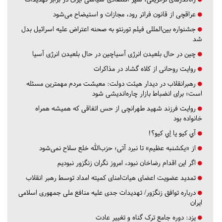
عراقچی از قانون فراتر رود، مجازات و استیضاح می‌شود
جشنواره بین‌المللی فیلم تورنتو به صحنه اعتراض علیه اسرائیل بدل
شد
چین در حال بلعیدن انرژی آسیاچین در حال بلعیدن انرژی آسیا
روایت روحانی از کلاه گشاد در مذاکرات
رهبرانقلاب در دیدار هیئت دولت: معیشت مردم مهمترین مسئله
است؛ برای انضباط بازار چاره‌اندیشی شود
روایت فرزند شهید طهرانچی از حس اتفاقی که همیشه همراه
خانواده بود
آي كيو يا اِي كيو؟!
از «یکشنبه عظیم» تا نبرد آتی؛ حزب‌الله خلع سلاح نمی‌شود
اگر این اقدام رضاخان نبود، امروز نگران زنگزور نبودیم
تمدید عضویت اعضای هیات‌امنای کمیته امداد توسط رهبر انقلاب
درباره توافق زنگزور/ تهدیدات جدی علیه منافع ملی جمهوری اسلامی
ایران
یزد:
دوره جامع ترک گناه و تغییر عادت