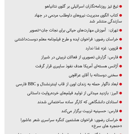
تیغ تیز روزنامه‌نگاران اسرائیلی بر گلوی نتانیاهو
کتاب الگوی مدیریت نیروهای داوطلب مردمی در جهاد
سازندگی منتشر شد
تهران:
آموزش مهارت‌های حیاتی برای نجات جان+تصویر
خراسان رضوی:
فراخوان ایده و طرح فیلم‌نامه معلم دوست‌داشتنی
قزوین:
غزه غذا ندارد
فارس:
گزارش تصویری از فعالان تربیتی در شیراز
آژانس هسته‌ای آمریکا هدف نفوذ سایبری قرار گرفت
سخنی دوستانه با آقای عراقچی
ابعاد ناگوار حمله به زندان اوین از قاب اینترنشنال و BBC فارسی
البرز:
بازدید میدانی از تولید فیلم‌های خرده‌روایت داستانی
استادان دانشگاهی که کارگر ساده ساختمانی شدند
فارس:
حسینیه تربیت برگزار می‌کند
خراسان رضوی:
فراخوان هشتمین کنگره سراسری شعر عاشورا
«حنجره های سرخ»