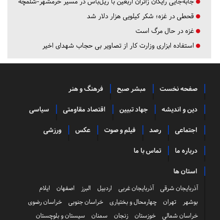
جابه‌جایی رایگان زائران اربعین با ریل‌باس در مسیر خرمشهر-شلمچه
قحطی در غزه؛ شکر کیلویی هزار دلار شد
غزه در حال مرگ است
استفاده ابزاری وزارت کار از تصاویر بی حجاب شهدای اخیر
صفحه نخست
مبشر صبح
فرهنگ و هنر
دین و اندیشه
جهاد تبیین
اقتصاد مقاومتی
سیاسی
اجتماعی
رصد
فیلم و صوت
عکس
ورزشی
درباره ما
تماس با ما
استان ها
آذربایجان شرقی
آذربایجان غربی
اردبیل
البرز
اصفهان
ایلام
بوشهر
تهران
چهارمحال و بختیاری
خراسان جنوبی
خراسان رضوی
خراسان شمالی
خوزستان
زنجان
سمنان
سیستان و بلوچستان