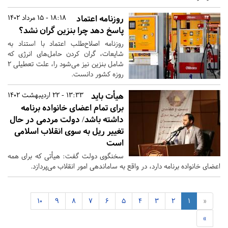
روزنامه اعتماد
18:18 - 15 مرداد 1402
پاسخ دهد چرا بنزین گران نشد؟
روزنامه اصلاح‌طلب اعتماد با استناد به
شایعات، گران کردن حامل‌های انرژی که
شامل بنزین نیز می‌شود را، علت تعطیلی 2
روزه کشور دانست.
هیأت باید
13:33 - 22 اردیبهشت 1402
برای تمام اعضای خانواده برنامه
داشته باشد/ دولت مردمی در حال
تغییر ریل به سوی انقلاب اسلامی
است
سخنگوی دولت گفت: هیأتی که برای همه
اعضای خانواده برنامه دارد، در واقع به ساماندهی امور انقلاب می‌پردازد.
10
9
8
7
6
5
4
3
2
1
«
»