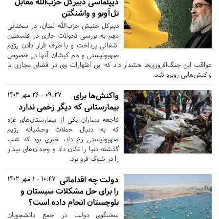
دیپلماسی دبیرکل حزب‌الله مقابل
تل‌آویو و واشنگتن
دبیرکل جنبش حزب‌الله لبنان، در سخنانی
مهم به بررسی تحولات جاری در فلسطین
اشغالی پرداخت و با طرف قرار دادن رژیم
صهیونیستی و هم کیشان آنها در خصوص
عواقب این جنگ‌افروزی‌ها هشدار داد که این اظهارات وی در فضای مجازی با
واکنش‌هایی روبرو شد.
واکنش‌ها برای
09:27 - 26 مهر 1402
بیمارستانی که دیگر زخمی ندارد
فاجعه بمباران یکی از بیمارستان‌های غزه
که به دنبال حملات وحشیانه رژیم
صهیونیستی رخ داد، خبری بود که شب
گذشته دنیا را تکان داد و وجدان‌های بیدار
را در شوک فرو برد.
دولت چه اقداماتی
10:47 - 1 مهر 1402
را برای حل مشکلات سیستان و
بلوچستان انجام داده است؟
سخنگوی دولت در جمع دانشجویان