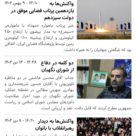
واکنش‌ها به
13:10 - 9 بهمن 1402
یازدهمین پرتاب فضایی موفق در
دولت سیزدهم
خبر پرتاب ماهواره «مهدا» با ماهواره‌بر
«سیمرغ» به مدار بیضوی با ارتفاع ۴۵۰
کیلومتری و ارتفاع بیشینه ۱۱۰۰ کیلومتری
زمین توسط پژوهشگاه فضایی ایران، اتفاقی
بود که شگفتی جهانیان را به همراه داشت.
دو کلمه در دفاع
14:28 - 13 دی 1402
از شورای نگهبان
جناب آقای محسن هاشمی در دو مناظره
تلویزیونی با آقایان حسین شریعتمداری و
بهادری جهرمی مطالبی در تخطئه عملکرد
شورای نگهبان در مورد احراز صلاحیت
نامزدهای مجلس شورای اسلامی و ریاست
جمهوری مطرح کردند که قابل دقت، نقد و ارزیابی است.
واکنش‌ها به دیدار
16:20 - 8 دی 1402
رهبرانقلاب با بانوان
در ایام سالروز ولادت حضرت زهرا (س)،