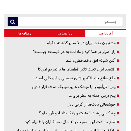
آخرین اخبار
پربازدیدترین
روزنامه ها
مشتریان نفت ایران در ۷ سال گذشته +فیلم
راز اصرار بر «مذاکره و ملاقات به هر قیمت» چیست؟
آنتن شبکه افق «خط‌خطی» شد
اقتصاد ایران تحت تاثیر قطعنامه‌ها یا تحریم‌ آمریکا
خلع سلاح حزب‌الله پروژه‌ای تحمیلی و آمریکایی است
یمن: تل‌آویو را با موشک هایپرسونیک هدف قرار دادیم
پنج درس‌ حمله به قطر برای ما
خوشحالی بانک‌ها از گرانی دلار
چه کسی پشت ذهنیت ویرانگر نتانیاهو قرار دارد؟
امام جماعت این مسجد در ۳ سال، نمازگزاران را ۴ برابر کرد
راه‌گذرهای ترانزیتی، سپر اقتصادی-سیاسی ایران در برابر تهدیدات