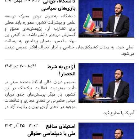
دانشگاه، قربانی
10:46 - 30 بهمن 1403
بازی‌های سیاسی
دانشگاه، به‌عنوان موتور محرک توسعه
علمی و پیشرفت کشور، همواره باید محلی
برای تضارب آرا، پژوهش‌های عمیق و
گسترش مرزهای دانش باشد. اما گاهی این
نهاد مقدس، به‌جای پرداختن به رسالت
اصلی خود، به میدان کشمکش‌های جناحی و ابزار انحراف افکار عمومی تبدیل
می‌شود.
آزادی به شرط
10:46 - 30 دی 1403
انحصار!
تصمیم دیوان عالی ایالات متحده مبنی بر
تأیید ممنوعیت فعالیت تیک‌تاک در این
کشور، بار دیگر پرسش‌های جدی درباره
مبانی حکمرانی بر فضای مجازی و تناقضات
موجود در ادعای آزادی بیان و رقابت آزاد در
آمریکا را مطرح کرد.
استیفای منافع
14:02 - 25 آذر 1403
ملی با دیپلماسی حقوقی