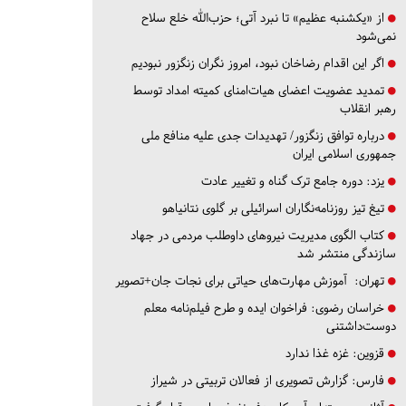
از «یکشنبه عظیم» تا نبرد آتی؛ حزب‌الله خلع سلاح
نمی‌شود
اگر این اقدام رضاخان نبود، امروز نگران زنگزور نبودیم
تمدید عضویت اعضای هیات‌امنای کمیته امداد توسط
رهبر انقلاب
درباره توافق زنگزور/ تهدیدات جدی علیه منافع ملی
جمهوری اسلامی ایران
یزد:
دوره جامع ترک گناه و تغییر عادت
تیغ تیز روزنامه‌نگاران اسرائیلی بر گلوی نتانیاهو
کتاب الگوی مدیریت نیروهای داوطلب مردمی در جهاد
سازندگی منتشر شد
تهران:
آموزش مهارت‌های حیاتی برای نجات جان+تصویر
خراسان رضوی:
فراخوان ایده و طرح فیلم‌نامه معلم
دوست‌داشتنی
قزوین:
غزه غذا ندارد
فارس:
گزارش تصویری از فعالان تربیتی در شیراز