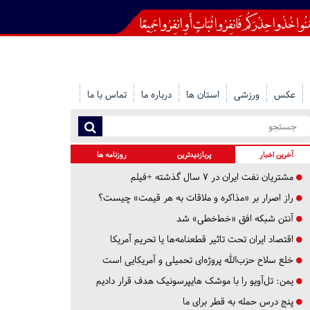
عکس
ورزشی
استان ها
درباره ما
تماس با ما
آخرین اخبار
پربازدیدترین
روزنامه ها
مشتریان نفت ایران در ۷ سال گذشته +فیلم
راز اصرار بر «مذاکره و ملاقات به هر قیمت» چیست؟
آنتن شبکه افق «خط‌خطی» شد
اقتصاد ایران تحت تاثیر قطعنامه‌ها یا تحریم‌ آمریکا
خلع سلاح حزب‌الله پروژه‌ای تحمیلی و آمریکایی است
یمن: تل‌آویو را با موشک هایپرسونیک هدف قرار دادیم
پنج درس‌ حمله به قطر برای ما