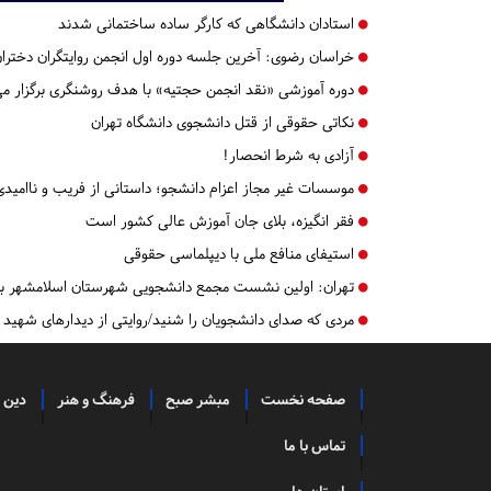
استادان دانشگاهی که کارگر ساده ساختمانی شدند
خراسان رضوی:
آخرین جلسه دوره اول انجمن روایتگران دختران 
دوره آموزشی «نقد انجمن حجتیه» با هدف روشنگری برگزار می
نکاتی حقوقی از قتل دانشجوی دانشگاه تهران
آزادی به شرط انحصار!
موسسات غیر مجاز اعزام دانشجو؛ داستانی از فریب و ناامیدی
فقر انگیزه، بلای جان آموزش عالی کشور است
استیفای منافع ملی با دیپلماسی حقوقی
تهران:
اولین نشست مجمع دانشجویی شهرستان اسلامشهر بر
مردی که صدای دانشجویان را شنید/روایتی از دیدارهای شهید ر
صفحه نخست
مبشر صبح
فرهنگ و هنر
دین 
تماس با ما