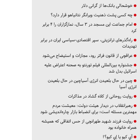
خوشحالی بانک‌ها از گرانی دلار
چه کسی پشت ذهنیت ویرانگر نتانیاهو قرار دارد؟
امام جماعت این مسجد در ۳ سال، نمازگزاران را ۴ برابر
کرد
راه‌گذرهای ترانزیتی، سپر اقتصادی-سیاسی ایران در برابر
تهدیدات
عراقچی از قانون فراتر رود، مجازات و استیضاح می‌شود
جشنواره بین‌المللی فیلم تورنتو به صحنه اعتراض علیه
اسرائیل بدل شد
چین در حال بلعیدن انرژی آسیاچین در حال بلعیدن
انرژی آسیا
روایت روحانی از کلاه گشاد در مذاکرات
رهبرانقلاب در دیدار هیئت دولت: معیشت مردم
مهمترین مسئله است؛ برای انضباط بازار چاره‌اندیشی شود
روایت فرزند شهید طهرانچی از حس اتفاقی که همیشه
همراه خانواده بود
آي كيو يا اِي كيو؟!