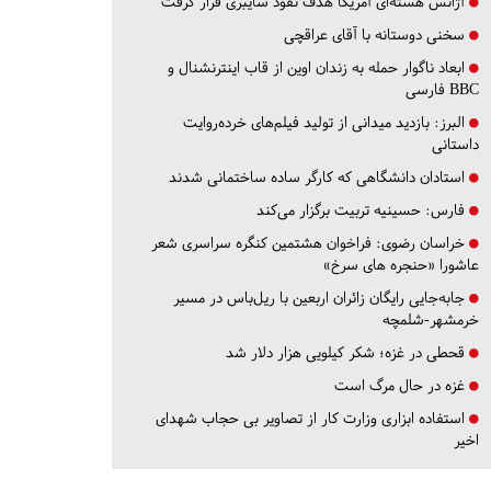
آژانس هسته‌ای آمریکا هدف نفوذ سایبری قرار گرفت
سخنی دوستانه با آقای عراقچی
ابعاد ناگوار حمله به زندان اوین از قاب اینترنشنال و
BBC فارسی
البرز:
بازدید میدانی از تولید فیلم‌های خرده‌روایت
داستانی
استادان دانشگاهی که کارگر ساده ساختمانی شدند
فارس:
حسینیه تربیت برگزار می‌کند
خراسان رضوی:
فراخوان هشتمین کنگره سراسری شعر
عاشورا «حنجره های سرخ»
جابه‌جایی رایگان زائران اربعین با ریل‌باس در مسیر
خرمشهر-شلمچه
قحطی در غزه؛ شکر کیلویی هزار دلار شد
غزه در حال مرگ است
استفاده ابزاری وزارت کار از تصاویر بی حجاب شهدای
اخیر