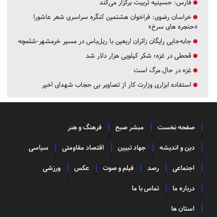
فارس:
حسینیه تربیت برگزار می‌کند
خراسان رضوی:
فراخوان هشتمین کنگره سراسری شعر عاشورا
«حنجره های سرخ»
جابه‌جایی رایگان زائران اربعین با ریل‌باس در مسیر خرمشهر-شلمچه
قحطی در غزه؛ شکر کیلویی هزار دلار شد
غزه در حال مرگ است
استفاده ابزاری وزارت کار از تصاویر بی حجاب شهدای اخیر
صفحه نخست
مبشر صبح
فرهنگ و هنر
دین و اندیشه
جهاد تبیین
اقتصاد مقاومتی
سیاسی
اجتماعی
رصد
فیلم و صوت
عکس
ورزشی
درباره ما
تماس با ما
استان ها