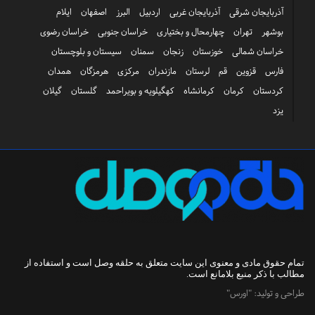
آذربایجان شرقی
آذربایجان غربی
اردبیل
البرز
اصفهان
ایلام
بوشهر
تهران
چهارمحال و بختیاری
خراسان جنوبی
خراسان رضوی
خراسان شمالی
خوزستان
زنجان
سمنان
سیستان و بلوچستان
فارس
قزوین
قم
لرستان
مازندران
مرکزی
هرمزگان
همدان
کردستان
کرمان
کرمانشاه
کهگیلویه و بویراحمد
گلستان
گیلان
یزد
تمام حقوق مادی و معنوی این سایت متعلق به
حلقه وصل
است و استفاده از
مطالب با ذکر منبع بلامانع است.
طراحی و تولید:
"اورس"