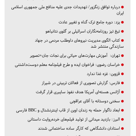
درباره توافق زنگزور/ تهدیدات جدی علیه منافع ملی جمهوری اسلامی
ایران
یزد:
دوره جامع ترک گناه و تغییر عادت
تیغ تیز روزنامه‌نگاران اسرائیلی بر گلوی نتانیاهو
کتاب الگوی مدیریت نیروهای داوطلب مردمی در جهاد
سازندگی منتشر شد
تهران:
آموزش مهارت‌های حیاتی برای نجات جان+تصویر
خراسان رضوی:
فراخوان ایده و طرح فیلم‌نامه معلم دوست‌داشتنی
قزوین:
غزه غذا ندارد
فارس:
گزارش تصویری از فعالان تربیتی در شیراز
آژانس هسته‌ای آمریکا هدف نفوذ سایبری قرار گرفت
سخنی دوستانه با آقای عراقچی
ابعاد ناگوار حمله به زندان اوین از قاب اینترنشنال و BBC فارسی
البرز:
بازدید میدانی از تولید فیلم‌های خرده‌روایت داستانی
استادان دانشگاهی که کارگر ساده ساختمانی شدند