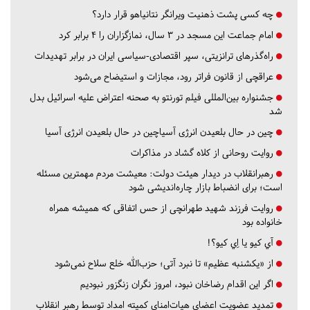
چه کسی پشت ذهنیت ویرانگر نتانیاهو قرار دارد؟
امام جماعت این مسجد در ۳ سال، نمازگزاران را ۴ برابر کرد
راه‌گذرهای ترانزیتی، سپر اقتصادی-سیاسی ایران در برابر تهدیدات
عراقچی از قانون فراتر رود، مجازات و استیضاح می‌شود
جشنواره بین‌المللی فیلم تورنتو به صحنه اعتراض علیه اسرائیل بدل
شد
چین در حال بلعیدن انرژی آسیاچین در حال بلعیدن انرژی آسیا
روایت روحانی از کلاه گشاد در مذاکرات
رهبرانقلاب در دیدار هیئت دولت: معیشت مردم مهمترین مسئله
است؛ برای انضباط بازار چاره‌اندیشی شود
روایت فرزند شهید طهرانچی از حس اتفاقی که همیشه همراه
خانواده بود
آي كيو يا اِي كيو؟!
از «یکشنبه عظیم» تا نبرد آتی؛ حزب‌الله خلع سلاح نمی‌شود
اگر این اقدام رضاخان نبود، امروز نگران زنگزور نبودیم
تمدید عضویت اعضای هیات‌امنای کمیته امداد توسط رهبر انقلاب