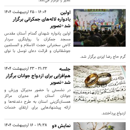
اولین
16:04 - 25 اردیبهشت 1404
یادواره لاله‌های جمکرانی برگزار
شد+تصویر
اولین یادواره شهدای گمنام آستان مقدس
مسجد جمکران با روایتگری سردار
کاجی سخنرانی حجت الاسلام و المسلمین
جوشقانیان و قرائت دعای توسل با نوای
گرم حاج رضا ایزدی برگزار شد.
جلسه
21:22 - 23 اردیبهشت 1404
هم‌افزایی برای ازدواج جوانان برگزار
شد+تصویر
در نشستی با حضور مدیرکل ورزش و
جوانان استان قم مدیران مراکز
همسان‌گزینی استان به طرح دغدغه‌ها و
ارائه پیشنهادهایی برای ارتقای خدمات
ازدواج پرداختند.
​​​​​​​نمایش «و
19:38 - 16 اردیبهشت 1404