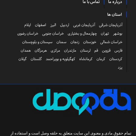
درباره ما
تماس با ما
استان ها
آذربایجان شرقی
آذربایجان غربی
اردبیل
البرز
اصفهان
ایلام
بوشهر
تهران
چهارمحال و بختیاری
خراسان جنوبی
خراسان رضوی
خراسان شمالی
خوزستان
زنجان
سمنان
سیستان و بلوچستان
فارس
قزوین
قم
لرستان
مازندران
مرکزی
هرمزگان
همدان
کردستان
کرمان
کرمانشاه
کهگیلویه و بویراحمد
گلستان
گیلان
یزد
تمام حقوق مادی و معنوی این سایت متعلق به
حلقه وصل
است و استفاده از