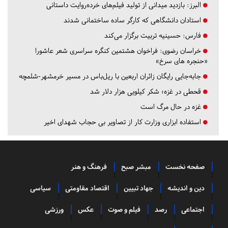
البرز:
بازدید میدانی از تولید فیلم‌های خرده‌روایت داستانی
استادان دانشگاهی که کارگر ساده ساختمانی شدند
فارس:
حسینیه تربیت برگزار می‌کند
خراسان رضوی:
فراخوان هشتمین کنگره سراسری شعر عاشورا
«حنجره های سرخ»
جابه‌جایی رایگان زائران اربعین با ریل‌باس در مسیر خرمشهر-شلمچه
قحطی در غزه؛ شکر کیلویی هزار دلار شد
غزه در حال مرگ است
استفاده ابزاری وزارت کار از تصاویر بی حجاب شهدای اخیر
صفحه نخست
مبشر صبح
فرهنگ و هنر
دین و اندیشه
جهاد تبیین
اقتصاد مقاومتی
سیاسی
اجتماعی
رصد
فیلم و صوت
عکس
ورزشی