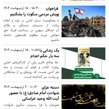
فراخوان
15:41 - 15 اردیبهشت 1404
پویش مردمی سکوت را بشکنیم
با محکومیت نسل کشی در غزه و اعلام
برائت از مسببان مستکبر و ظالم
آن حداقل سهمی در رساندن فریاد حق
خواهی مردم مظلوم فلسطین داشته
باشیم.
یک زندانی با
10:58 - 15 اردیبهشت 1404
سه بار حکم اعدام
ملا صالح قاری یکی از کاراکترهای اصلی
روایت کتاب و فیلم آن بیست و سه
نفر آدمی هست که روزهای پر از مشکلاتی
رو پشت سر گذاشته است.
دسته عزای
10:13 - 3 اردیبهشت 1404
شهادت امام صادق(ع) با حضور
آیت الله وحید خراسانی
هم‌زمان با فرا رسیدن سالروز شهادت