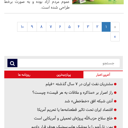
عموم مردم آزاد بوده و به صورت برخط
طراحی شده است.
10
9
8
7
6
5
4
3
2
1
«
»
آخرین اخبار
پربازدیدترین
روزنامه ها
مشتریان نفت ایران در ۷ سال گذشته +فیلم
راز اصرار بر «مذاکره و ملاقات به هر قیمت» چیست؟
آنتن شبکه افق «خط‌خطی» شد
اقتصاد ایران تحت تاثیر قطعنامه‌ها یا تحریم‌ آمریکا
خلع سلاح حزب‌الله پروژه‌ای تحمیلی و آمریکایی است
یمن: تل‌آویو را با موشک هایپرسونیک هدف قرار دادیم