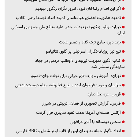
اگر این اقدام رضاخان نبود، امروز نگران زنگزور نبودیم
تمدید عضویت اعضای هیات‌امنای کمیته امداد توسط رهبر انقلاب
درباره توافق زنگزور/ تهدیدات جدی علیه منافع ملی جمهوری اسلامی
ایران
یزد:
دوره جامع ترک گناه و تغییر عادت
تیغ تیز روزنامه‌نگاران اسرائیلی بر گلوی نتانیاهو
کتاب الگوی مدیریت نیروهای داوطلب مردمی در جهاد
سازندگی منتشر شد
تهران:
آموزش مهارت‌های حیاتی برای نجات جان+تصویر
خراسان رضوی:
فراخوان ایده و طرح فیلم‌نامه معلم دوست‌داشتنی
قزوین:
غزه غذا ندارد
فارس:
گزارش تصویری از فعالان تربیتی در شیراز
آژانس هسته‌ای آمریکا هدف نفوذ سایبری قرار گرفت
سخنی دوستانه با آقای عراقچی
ابعاد ناگوار حمله به زندان اوین از قاب اینترنشنال و BBC فارسی