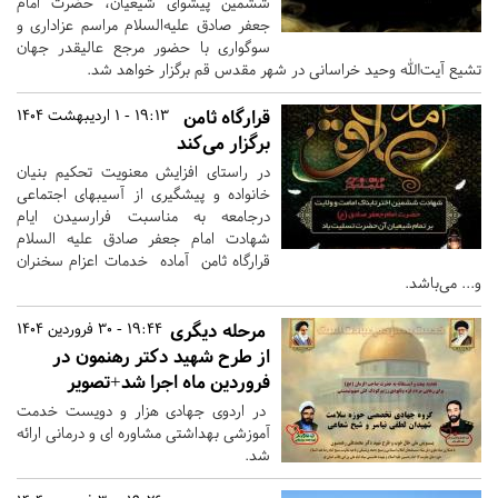
ششمین پیشوای شیعیان، حضرت امام
جعفر صادق علیه‌السلام مراسم عزاداری و
سوگواری با حضور مرجع عالیقدر جهان
تشیع آیت‌الله وحید خراسانی در شهر مقدس قم برگزار خواهد شد.
قرارگاه ثامن
19:13 - 1 اردیبهشت 1404
برگزار می‌کند
در راستای افزایش معنویت تحکیم بنیان
خانواده و پیشگیری از آسیبهای اجتماعی
درجامعه به مناسبت فرارسیدن ایام
شهادت امام جعفر صادق علیه السلام
قرارگاه ثامن آماده خدمات اعزام سخنران
و... می‌باشد.
مرحله دیگری
19:44 - 30 فروردین 1404
از طرح شهید دکتر رهنمون در
فروردین ماه اجرا شد+تصویر
در اردوی جهادی هزار و دویست خدمت
آموزشی بهداشتی مشاوره ای و درمانی ارائه
شد.