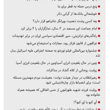
پنج درس‌ حمله به قطر برای ما
خوشحالی بانک‌ها از گرانی دلار
چه کسی پشت ذهنیت ویرانگر نتانیاهو قرار دارد؟
امام جماعت این مسجد در ۳ سال، نمازگزاران را ۴ برابر کرد
راه‌گذرهای ترانزیتی، سپر اقتصادی-سیاسی ایران در برابر تهدیدات
عراقچی از قانون فراتر رود، مجازات و استیضاح می‌شود
جشنواره بین‌المللی فیلم تورنتو به صحنه اعتراض علیه اسرائیل بدل
شد
چین در حال بلعیدن انرژی آسیاچین در حال بلعیدن انرژی آسیا
روایت روحانی از کلاه گشاد در مذاکرات
رهبرانقلاب در دیدار هیئت دولت: معیشت مردم مهمترین مسئله
است؛ برای انضباط بازار چاره‌اندیشی شود
روایت فرزند شهید طهرانچی از حس اتفاقی که همیشه همراه
خانواده بود
آي كيو يا اِي كيو؟!
از «یکشنبه عظیم» تا نبرد آتی؛ حزب‌الله خلع سلاح نمی‌شود