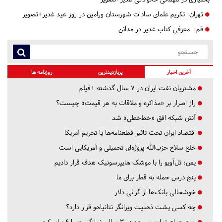
تهران:
تکریم علمای سادات شهرستان ورامین در روز عید غدیر+تصویر
قم:
معرفی کتاب غدیر در مدائن
آخرین اخبار
پربازدیدترین
روزنامه ها
مشتریان نفت ایران در ۷ سال گذشته +فیلم
راز اصرار بر «مذاکره و ملاقات به هر قیمت» چیست؟
آنتن شبکه افق «خط‌خطی» شد
اقتصاد ایران تحت تاثیر قطعنامه‌ها یا تحریم‌ آمریکا
خلع سلاح حزب‌الله پروژه‌ای تحمیلی و آمریکایی است
یمن: تل‌آویو را با موشک هایپرسونیک هدف قرار دادیم
پنج درس‌ حمله به قطر برای ما
خوشحالی بانک‌ها از گرانی دلار
چه کسی پشت ذهنیت ویرانگر نتانیاهو قرار دارد؟
امام جماعت این مسجد در ۳ سال، نمازگزاران را ۴ برابر کرد