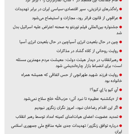
راه‌گذرهای ترانزیتی، سپر اقتصادی-سیاسی ایران در برابر تهدیدات
عراقچی از قانون فراتر رود، مجازات و استیضاح می‌شود
جشنواره بین‌المللی فیلم تورنتو به صحنه اعتراض علیه اسرائیل بدل
شد
چین در حال بلعیدن انرژی آسیاچین در حال بلعیدن انرژی آسیا
روایت روحانی از کلاه گشاد در مذاکرات
رهبرانقلاب در دیدار هیئت دولت: معیشت مردم مهمترین مسئله
است؛ برای انضباط بازار چاره‌اندیشی شود
روایت فرزند شهید طهرانچی از حس اتفاقی که همیشه همراه
خانواده بود
آي كيو يا اِي كيو؟!
از «یکشنبه عظیم» تا نبرد آتی؛ حزب‌الله خلع سلاح نمی‌شود
اگر این اقدام رضاخان نبود، امروز نگران زنگزور نبودیم
تمدید عضویت اعضای هیات‌امنای کمیته امداد توسط رهبر انقلاب
درباره توافق زنگزور/ تهدیدات جدی علیه منافع ملی جمهوری اسلامی
ایران