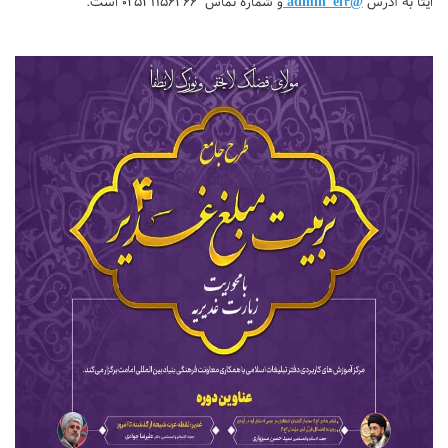
ایتا به آدرس
@admin_el4
و شماره تماس 02531156366 است.