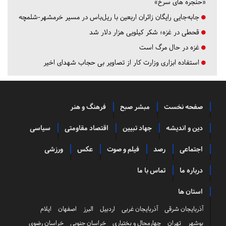
«حنجره های سرخ»
جابه‌جایی رایگان زائران اربعین با ریل‌باس در مسیر خرمشهر-شلمچه
قحطی در غزه؛ شکر کیلویی هزار دلار شد
غزه در حال مرگ است
استفاده ابزاری وزارت کار از تصاویر بی حجاب شهدای اخیر
صفحه نخست
مبشر صبح
فرهنگ و هنر
دین و اندیشه
جهاد تبیین
اقتصاد مقاومتی
سیاسی
اجتماعی
رصد
فیلم و صوت
عکس
ورزشی
درباره ما
تماس با ما
استان ها
آذربایجان شرقی
آذربایجان غربی
اردبیل
البرز
اصفهان
ایلام
بوشهر
تهران
چهارمحال و بختیاری
خراسان جنوبی
خراسان رضوی