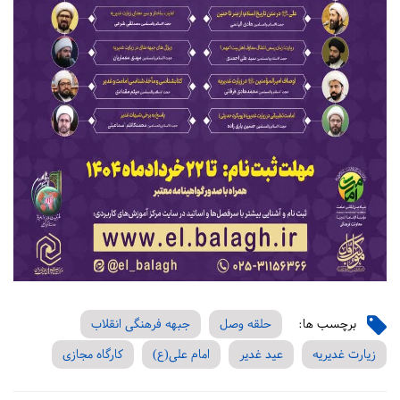
برچسب ها:
حلقه وصل
جبهه فرهنگی انقلاب
زیارت غدیریه
عید غدیر
امام علی(ع)
کارگاه مجازی