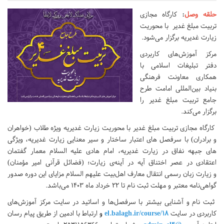
حلقه وصل
:
کارگاه مجازی
تربیت مبلغ غدیر با محوریت
زیارت غدیریه برگزار می‌شود.
مرکز آموزش‌های کاربردی
دفتر تبلیغات اسلامی با
همکاری معاونت فرهنگی
بنیاد بین‌المللی امامت طرح
جامع تربیت مبلغ غدیر را
برگزار می‌کند.
کارگاه مجازی تربیت مبلغ غدیر با محوریت زیارت غدیریه ویژه طلاب (خواهران
و برادران) با سرفصل های اعتبار ساختار و سیر معنایی زیارت غدیریه، ویژگی
های جبهه نفاق در زیارت غدیریه، امام هادی علیه السلام معمار گفتمان
اعتقادی در عصر اختناق آیه در آینه‌ی زیارت؛ (فضائل قرآنی امیر مؤمنان)
و زیارت زبان رسمی انتقال معارف اهل‌بیت علیهم السلام مزایای این دوره صدور
گواهی‌نامه معتبر و مهلت ثبت نام تا 22 خرداد ماه 1403 می‌باشد.
ثبت نام و آشنایی بیشتر با سرفصل‌ها و اساتید در سایت مرکز آموزش‌های
کاربردی در سایت
el.balagh.ir/course/18
و
ارتباط با ادمین از طریق پیام رسان