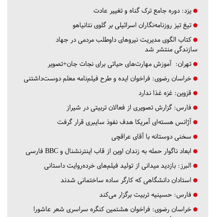
یزد:
دوره جامع ترک گناه و تغییر عادت
تیغ تیز روزنامه‌نگاران اسرائیلی بر گلوی نتانیاهو
کتاب الگوی مدیریت نیروهای داوطلب مردمی در جهاد
سازندگی منتشر شد
تهران:
آموزش مهارت‌های حیاتی برای نجات جان+تصویر
خراسان رضوی:
فراخوان ایده و طرح فیلم‌نامه معلم دوست‌داشتنی
قزوین:
غزه غذا ندارد
فارس:
گزارش تصویری از فعالان تربیتی در شیراز
آژانس هسته‌ای آمریکا هدف نفوذ سایبری قرار گرفت
سخنی دوستانه با آقای عراقچی
ابعاد ناگوار حمله به زندان اوین از قاب اینترنشنال و BBC فارسی
البرز:
بازدید میدانی از تولید فیلم‌های خرده‌روایت داستانی
استادان دانشگاهی که کارگر ساده ساختمانی شدند
فارس:
حسینیه تربیت برگزار می‌کند
خراسان رضوی:
فراخوان هشتمین کنگره سراسری شعر عاشورا