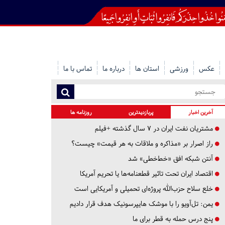
عکس
ورزشی
استان ها
درباره ما
تماس با ما
آخرین اخبار
پربازدیدترین
روزنامه ها
مشتریان نفت ایران در ۷ سال گذشته +فیلم
راز اصرار بر «مذاکره و ملاقات به هر قیمت» چیست؟
آنتن شبکه افق «خط‌خطی» شد
اقتصاد ایران تحت تاثیر قطعنامه‌ها یا تحریم‌ آمریکا
خلع سلاح حزب‌الله پروژه‌ای تحمیلی و آمریکایی است
یمن: تل‌آویو را با موشک هایپرسونیک هدف قرار دادیم
پنج درس‌ حمله به قطر برای ما