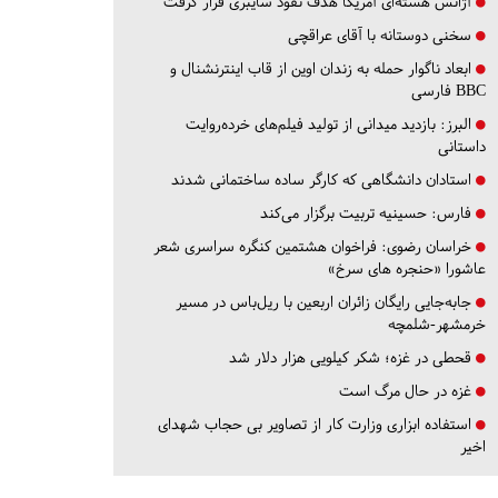
آژانس هسته‌ای آمریکا هدف نفوذ سایبری قرار گرفت
سخنی دوستانه با آقای عراقچی
ابعاد ناگوار حمله به زندان اوین از قاب اینترنشنال و
BBC فارسی
البرز:
بازدید میدانی از تولید فیلم‌های خرده‌روایت
داستانی
استادان دانشگاهی که کارگر ساده ساختمانی شدند
فارس:
حسینیه تربیت برگزار می‌کند
خراسان رضوی:
فراخوان هشتمین کنگره سراسری شعر
عاشورا «حنجره های سرخ»
جابه‌جایی رایگان زائران اربعین با ریل‌باس در مسیر
خرمشهر-شلمچه
قحطی در غزه؛ شکر کیلویی هزار دلار شد
غزه در حال مرگ است
استفاده ابزاری وزارت کار از تصاویر بی حجاب شهدای
اخیر