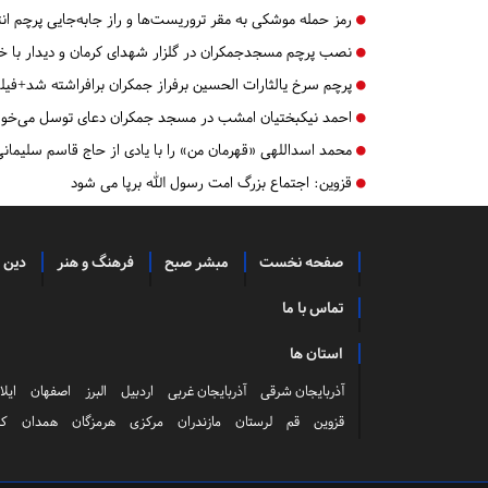
رمز حمله موشکی به مقر تروریست‌ها و راز جابه‌جایی پرچم ان
نصب پرچم مسجدجمکران در گلزار شهدای کرمان و دیدار با خان
پرچم سرخ یالثارات الحسین برفراز جمکران برافراشته شد+فیل
احمد نیکبختیان امشب در مسجد جمکران دعای توسل می‌خوا
محمد اسداللهی «قهرمان من» را با یادی از حاج قاسم سلیمان
قزوین:
اجتماع بزرگ امت رسول الله برپا می شود
صفحه نخست
مبشر صبح
فرهنگ و هنر
دین 
تماس با ما
استان ها
آذربایجان شرقی
آذربایجان غربی
اردبیل
البرز
اصفهان
ایلا
قزوین
قم
لرستان
مازندران
مرکزی
هرمزگان
همدان
کر