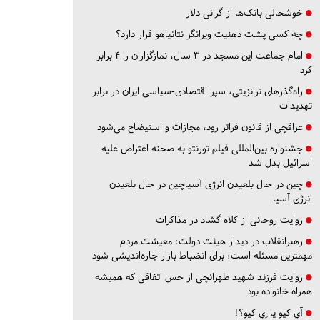
خوشحالی بانک‌ها از گرانی دلار
چه کسی پشت ذهنیت ویرانگر نتانیاهو قرار دارد؟
امام جماعت این مسجد در ۳ سال، نمازگزاران را ۴ برابر
کرد
راه‌گذرهای ترانزیتی، سپر اقتصادی-سیاسی ایران در برابر
تهدیدات
عراقچی از قانون فراتر رود، مجازات و استیضاح می‌شود
جشنواره بین‌المللی فیلم تورنتو به صحنه اعتراض علیه
اسرائیل بدل شد
چین در حال بلعیدن انرژی آسیاچین در حال بلعیدن
انرژی آسیا
روایت روحانی از کلاه گشاد در مذاکرات
رهبرانقلاب در دیدار هیئت دولت: معیشت مردم
مهمترین مسئله است؛ برای انضباط بازار چاره‌اندیشی شود
روایت فرزند شهید طهرانچی از حس اتفاقی که همیشه
همراه خانواده بود
آي كيو يا اِي كيو؟!