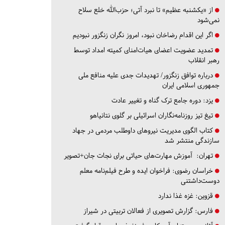
از «یکشنبه عظیم» تا نبرد آتی؛ حزب‌الله خلع سلاح
نمی‌شود
اگر این اقدام رضاخان نبود، امروز نگران زنگزور نبودیم
تمدید عضویت اعضای هیات‌امنای کمیته امداد توسط
رهبر انقلاب
درباره توافق زنگزور/ تهدیدات جدی علیه منافع ملی
جمهوری اسلامی ایران
یزد:
دوره جامع ترک گناه و تغییر عادت
تیغ تیز روزنامه‌نگاران اسرائیلی بر گلوی نتانیاهو
کتاب الگوی مدیریت نیروهای داوطلب مردمی در جهاد
سازندگی منتشر شد
تهران:
آموزش مهارت‌های حیاتی برای نجات جان+تصویر
خراسان رضوی:
فراخوان ایده و طرح فیلم‌نامه معلم
دوست‌داشتنی
قزوین:
غزه غذا ندارد
فارس:
گزارش تصویری از فعالان تربیتی در شیراز