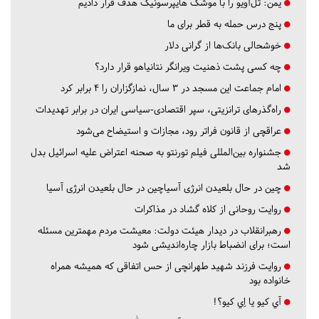
یمن: تل‌آویو را با موشک هایپرسونیک هدف قرار دادیم
پنج درس‌ حمله به قطر برای ما
خوشحالی بانک‌ها از گرانی دلار
چه کسی پشت ذهنیت ویرانگر نتانیاهو قرار دارد؟
امام جماعت این مسجد در ۳ سال، نمازگزاران را ۴ برابر کرد
راه‌گذرهای ترانزیتی، سپر اقتصادی-سیاسی ایران در برابر تهدیدات
عراقچی از قانون فراتر رود، مجازات و استیضاح می‌شود
جشنواره بین‌المللی فیلم تورنتو به صحنه اعتراض علیه اسرائیل بدل
شد
چین در حال بلعیدن انرژی آسیاچین در حال بلعیدن انرژی آسیا
روایت روحانی از کلاه گشاد در مذاکرات
رهبرانقلاب در دیدار هیئت دولت: معیشت مردم مهمترین مسئله
است؛ برای انضباط بازار چاره‌اندیشی شود
روایت فرزند شهید طهرانچی از حس اتفاقی که همیشه همراه
خانواده بود
آي كيو يا اِي كيو؟!