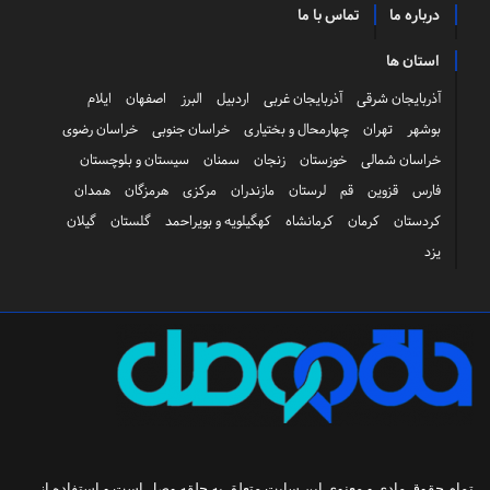
درباره ما
تماس با ما
استان ها
آذربایجان شرقی
آذربایجان غربی
اردبیل
البرز
اصفهان
ایلام
بوشهر
تهران
چهارمحال و بختیاری
خراسان جنوبی
خراسان رضوی
خراسان شمالی
خوزستان
زنجان
سمنان
سیستان و بلوچستان
فارس
قزوین
قم
لرستان
مازندران
مرکزی
هرمزگان
همدان
کردستان
کرمان
کرمانشاه
کهگیلویه و بویراحمد
گلستان
گیلان
یزد
تمام حقوق مادی و معنوی این سایت متعلق به
حلقه وصل
است و استفاده از