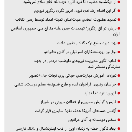
از «یکشنبه عظیم» تا نبرد آتی؛ حزب‌الله خلع سلاح نمی‌شود
اگر این اقدام رضاخان نبود، امروز نگران زنگزور نبودیم
تمدید عضویت اعضای هیات‌امنای کمیته امداد توسط رهبر انقلاب
درباره توافق زنگزور/ تهدیدات جدی علیه منافع ملی جمهوری اسلامی
ایران
یزد:
دوره جامع ترک گناه و تغییر عادت
تیغ تیز روزنامه‌نگاران اسرائیلی بر گلوی نتانیاهو
کتاب الگوی مدیریت نیروهای داوطلب مردمی در جهاد
سازندگی منتشر شد
تهران:
آموزش مهارت‌های حیاتی برای نجات جان+تصویر
خراسان رضوی:
فراخوان ایده و طرح فیلم‌نامه معلم دوست‌داشتنی
قزوین:
غزه غذا ندارد
فارس:
گزارش تصویری از فعالان تربیتی در شیراز
آژانس هسته‌ای آمریکا هدف نفوذ سایبری قرار گرفت
سخنی دوستانه با آقای عراقچی
ابعاد ناگوار حمله به زندان اوین از قاب اینترنشنال و BBC فارسی