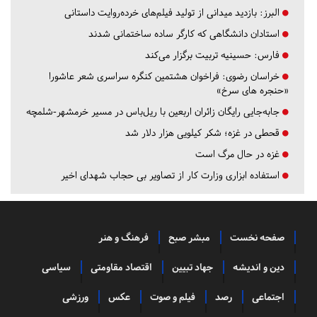
البرز:
بازدید میدانی از تولید فیلم‌های خرده‌روایت داستانی
استادان دانشگاهی که کارگر ساده ساختمانی شدند
فارس:
حسینیه تربیت برگزار می‌کند
خراسان رضوی:
فراخوان هشتمین کنگره سراسری شعر عاشورا
«حنجره های سرخ»
جابه‌جایی رایگان زائران اربعین با ریل‌باس در مسیر خرمشهر-شلمچه
قحطی در غزه؛ شکر کیلویی هزار دلار شد
غزه در حال مرگ است
استفاده ابزاری وزارت کار از تصاویر بی حجاب شهدای اخیر
صفحه نخست
مبشر صبح
فرهنگ و هنر
دین و اندیشه
جهاد تبیین
اقتصاد مقاومتی
سیاسی
اجتماعی
رصد
فیلم و صوت
عکس
ورزشی