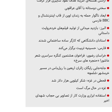
آژانس هسته‌ای آمریکا هدف نفوذ سایبری قرار گرفت
سخنی دوستانه با آقای عراقچی
ابعاد ناگوار حمله به زندان اوین از قاب اینترنشنال و
BBC فارسی
البرز:
بازدید میدانی از تولید فیلم‌های خرده‌روایت
داستانی
استادان دانشگاهی که کارگر ساده ساختمانی شدند
فارس:
حسینیه تربیت برگزار می‌کند
خراسان رضوی:
فراخوان هشتمین کنگره سراسری شعر
عاشورا «حنجره های سرخ»
جابه‌جایی رایگان زائران اربعین با ریل‌باس در مسیر
خرمشهر-شلمچه
قحطی در غزه؛ شکر کیلویی هزار دلار شد
غزه در حال مرگ است
استفاده ابزاری وزارت کار از تصاویر بی حجاب شهدای
اخیر