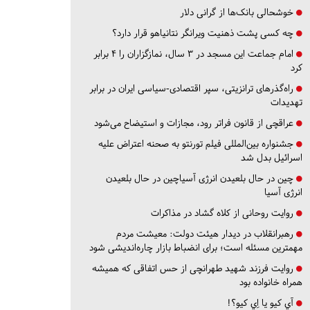
خوشحالی بانک‌ها از گرانی دلار
چه کسی پشت ذهنیت ویرانگر نتانیاهو قرار دارد؟
امام جماعت این مسجد در ۳ سال، نمازگزاران را ۴ برابر
کرد
راه‌گذرهای ترانزیتی، سپر اقتصادی-سیاسی ایران در برابر
تهدیدات
عراقچی از قانون فراتر رود، مجازات و استیضاح می‌شود
جشنواره بین‌المللی فیلم تورنتو به صحنه اعتراض علیه
اسرائیل بدل شد
چین در حال بلعیدن انرژی آسیاچین در حال بلعیدن
انرژی آسیا
روایت روحانی از کلاه گشاد در مذاکرات
رهبرانقلاب در دیدار هیئت دولت: معیشت مردم
مهمترین مسئله است؛ برای انضباط بازار چاره‌اندیشی شود
روایت فرزند شهید طهرانچی از حس اتفاقی که همیشه
همراه خانواده بود
آي كيو يا اِي كيو؟!