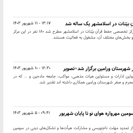
بیّنات در اسلامشهر یک ساله شد
13:17 - 11 شهریور 1403
در آستانه حضور یک ساله مرکز تخصصی حفظ قرآنِ بیّنات در اسلامشهر مطرح شد ۱۸۰ نفر در این مرکز
 و بخش‌های مختلف آن، مشغول به فعالیت هستند.
شهرستان ورامین برگزار شد+تصویر
16:30 - 10 شهریور 1403
لین ادارات و مسئولین هیات مذهبی، مواکب، جامعه مادحین و ... که در
محرم و صفر شهرستان ورامین همکاری داشته اند تقدیر شد.
ین مهرواره هوای نو تا پایان شهریور
09:41 - 5 شهریور 1403
 از تمدید مهلت نام‌نویسی و مشارکت هیأت‌ها و تشکل‌های دینی در سومین