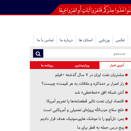
عکس
ورزشی
استان ها
درباره ما
تماس با ما
آخرین اخبار
پربازدیدترین
روزنامه ها
مشتریان نفت ایران در ۷ سال گذشته +فیلم
راز اصرار بر «مذاکره و ملاقات به هر قیمت» چیست؟
آنتن شبکه افق «خط‌خطی» شد
اقتصاد ایران تحت تاثیر قطعنامه‌ها یا تحریم‌ آمریکا
خلع سلاح حزب‌الله پروژه‌ای تحمیلی و آمریکایی است
یمن: تل‌آویو را با موشک هایپرسونیک هدف قرار دادیم
پنج درس‌ حمله به قطر برای ما