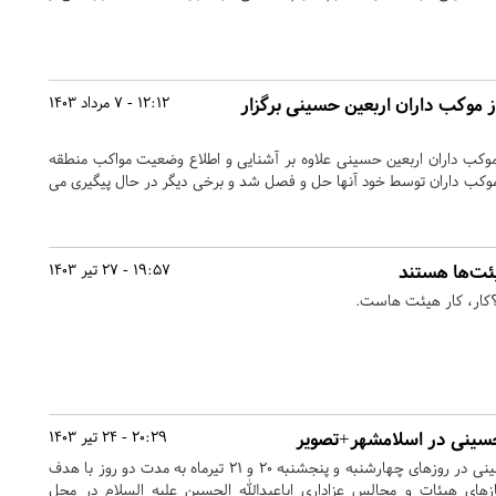
 موکب داران اربعین حسینی برگزار
12:12 - 7 مرداد 1403
کب داران اربعین حسینی علاوه بر آشنایی و اطلاع وضعیت مواکب منطقه
وکب داران توسط خود آنها حل و فصل شد و برخی دیگر در حال پیگیری می
ئت‌ها هستند
19:57 - 27 تیر 1403
؟کار، کار هیئت هاست.
حسینی در اسلامشهر+تصویر
20:29 - 24 تیر 1403
نخستین نمایشگاه شمیم حسینی در روزهای چهارشنبه و پنجشنبه ۲۰ و ۲۱ تیرماه به مدت دو روز با هدف
های هیئات و مجالس عزاداری اباعبدالله الحسین علیه السلام در محل