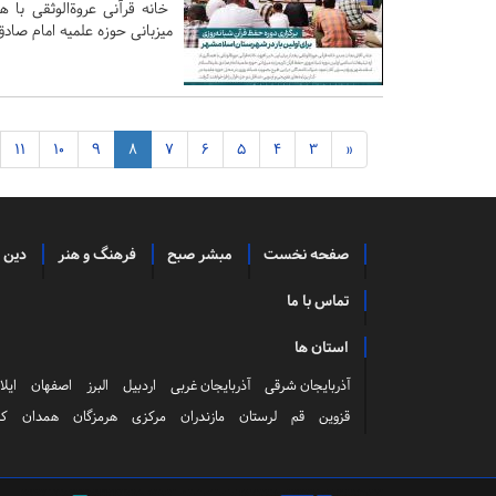
خانه قرآنی عروة‌الوثقی با ه
میزبانی حوزه علمیه امام صادق
11
10
9
8
7
6
5
4
3
«
صفحه نخست
مبشر صبح
فرهنگ و هنر
دین 
تماس با ما
استان ها
آذربایجان شرقی
آذربایجان غربی
اردبیل
البرز
اصفهان
ایلا
قزوین
قم
لرستان
مازندران
مرکزی
هرمزگان
همدان
کر