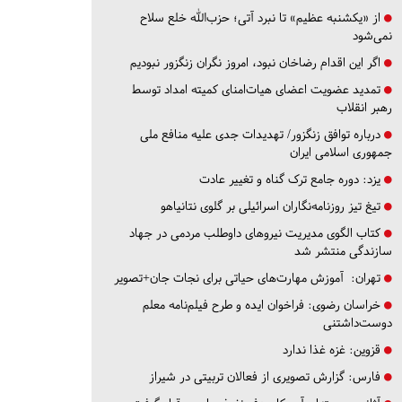
از «یکشنبه عظیم» تا نبرد آتی؛ حزب‌الله خلع سلاح
نمی‌شود
اگر این اقدام رضاخان نبود، امروز نگران زنگزور نبودیم
تمدید عضویت اعضای هیات‌امنای کمیته امداد توسط
رهبر انقلاب
درباره توافق زنگزور/ تهدیدات جدی علیه منافع ملی
جمهوری اسلامی ایران
یزد:
دوره جامع ترک گناه و تغییر عادت
تیغ تیز روزنامه‌نگاران اسرائیلی بر گلوی نتانیاهو
کتاب الگوی مدیریت نیروهای داوطلب مردمی در جهاد
سازندگی منتشر شد
تهران:
آموزش مهارت‌های حیاتی برای نجات جان+تصویر
خراسان رضوی:
فراخوان ایده و طرح فیلم‌نامه معلم
دوست‌داشتنی
قزوین:
غزه غذا ندارد
فارس:
گزارش تصویری از فعالان تربیتی در شیراز