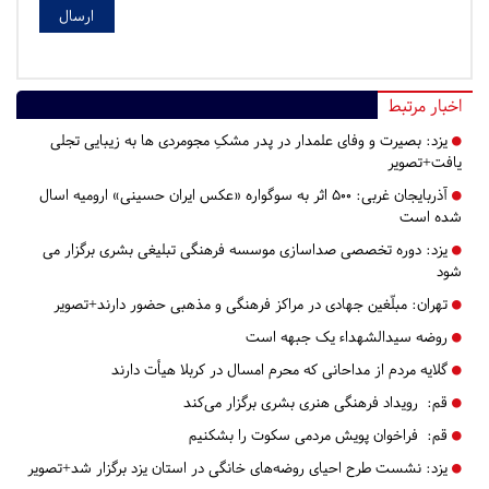
اخبار مرتبط
یزد:
بصیرت و وفای علمدار در پدر مشکِ مجومردی ها به زیبایی تجلی
یافت+تصویر
آذربایجان غربی:
۵۰۰ اثر به سوگواره «عکس ایران حسینی» ارومیه اسال
شده است
یزد:
دوره تخصصی صداسازی موسسه فرهنگی تبلیغی بشری برگزار می
شود
تهران:
مبلّغین جهادی در مراکز فرهنگی و مذهبی حضور دارند+تصویر
روضه سیدالشهداء یک جبهه است
گلایه مردم از مداحانی که محرم امسال در کربلا هیأت دارند
قم:
رویداد فرهنگی هنری بشری برگزار می‌کند
قم:
فراخوان پویش مردمی سکوت را بشکنیم
یزد:
نشست طرح احیای روضه‌های خانگی در استان یزد برگزار شد+تصویر