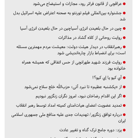
عراقچی از قانون فراتر رود، مجازات و استیضاح می‌شود
جشنواره بین‌المللی فیلم تورنتو به صحنه اعتراض علیه اسرائیل بدل
شد
چین در حال بلعیدن انرژی آسیاچین در حال بلعیدن انرژی آسیا
روایت روحانی از کلاه گشاد در مذاکرات
رهبرانقلاب در دیدار هیئت دولت: معیشت مردم مهمترین مسئله
است؛ برای انضباط بازار چاره‌اندیشی شود
روایت فرزند شهید طهرانچی از حس اتفاقی که همیشه همراه
خانواده بود
آي كيو يا اِي كيو؟!
از «یکشنبه عظیم» تا نبرد آتی؛ حزب‌الله خلع سلاح نمی‌شود
اگر این اقدام رضاخان نبود، امروز نگران زنگزور نبودیم
تمدید عضویت اعضای هیات‌امنای کمیته امداد توسط رهبر انقلاب
درباره توافق زنگزور/ تهدیدات جدی علیه منافع ملی جمهوری اسلامی
ایران
یزد:
دوره جامع ترک گناه و تغییر عادت