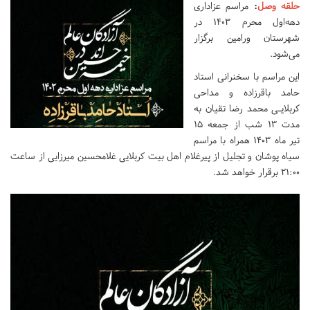
حلقه وصل
:
مراسم عزاداری
دهه‌اول محرم ۱۴۰۳ در
شهرستان ورامین برگزار
می‌شود.
این مراسم با سخنرانی استاد
حامد باقرزاده و مداحی
کربلایـی محمد رضا تقیان به
مدت ۱۳ شب از جمعه ۱۵
تیر ماه ۱۴۰۳ همراه با مراسم
سیاه پوشان و تجلیل از پیرغلام اهل بیت کربلایی غلامحسین میرزایی از ساعت
21:00 برقرار خواهد شد.