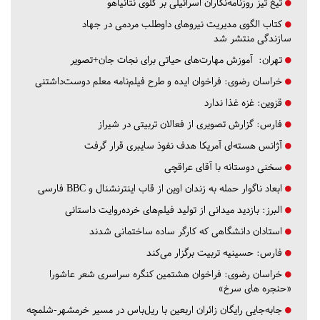
تیغ تیز روزنامه‌نگاران اسرائیلی بر گلوی نتانیاهو
کتاب الگوی مدیریت نیروهای داوطلب مردمی در جهاد
سازندگی منتشر شد
تهران:
آموزش مهارت‌های حیاتی برای نجات جان+تصویر
خراسان رضوی:
فراخوان ایده و طرح فیلم‌نامه معلم دوست‌داشتنی
قزوین:
غزه غذا ندارد
فارس:
گزارش تصویری از فعالان تربیتی در شیراز
آژانس هسته‌ای آمریکا هدف نفوذ سایبری قرار گرفت
سخنی دوستانه با آقای عراقچی
ابعاد ناگوار حمله به زندان اوین از قاب اینترنشنال و BBC فارسی
البرز:
بازدید میدانی از تولید فیلم‌های خرده‌روایت داستانی
استادان دانشگاهی که کارگر ساده ساختمانی شدند
فارس:
حسینیه تربیت برگزار می‌کند
خراسان رضوی:
فراخوان هشتمین کنگره سراسری شعر عاشورا
«حنجره های سرخ»
جابه‌جایی رایگان زائران اربعین با ریل‌باس در مسیر خرمشهر-شلمچه