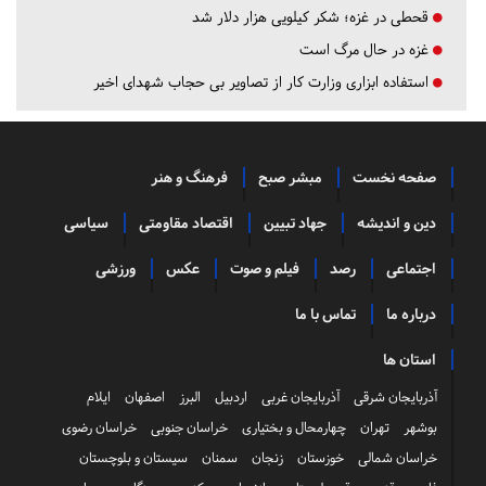
قحطی در غزه؛ شکر کیلویی هزار دلار شد
غزه در حال مرگ است
استفاده ابزاری وزارت کار از تصاویر بی حجاب شهدای اخیر
صفحه نخست
مبشر صبح
فرهنگ و هنر
دین و اندیشه
جهاد تبیین
اقتصاد مقاومتی
سیاسی
اجتماعی
رصد
فیلم و صوت
عکس
ورزشی
درباره ما
تماس با ما
استان ها
آذربایجان شرقی
آذربایجان غربی
اردبیل
البرز
اصفهان
ایلام
بوشهر
تهران
چهارمحال و بختیاری
خراسان جنوبی
خراسان رضوی
خراسان شمالی
خوزستان
زنجان
سمنان
سیستان و بلوچستان