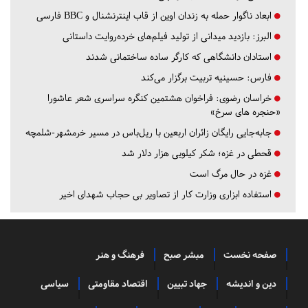
ابعاد ناگوار حمله به زندان اوین از قاب اینترنشنال و BBC فارسی
البرز:
بازدید میدانی از تولید فیلم‌های خرده‌روایت داستانی
استادان دانشگاهی که کارگر ساده ساختمانی شدند
فارس:
حسینیه تربیت برگزار می‌کند
خراسان رضوی:
فراخوان هشتمین کنگره سراسری شعر عاشورا
«حنجره های سرخ»
جابه‌جایی رایگان زائران اربعین با ریل‌باس در مسیر خرمشهر-شلمچه
قحطی در غزه؛ شکر کیلویی هزار دلار شد
غزه در حال مرگ است
استفاده ابزاری وزارت کار از تصاویر بی حجاب شهدای اخیر
صفحه نخست
مبشر صبح
فرهنگ و هنر
دین و اندیشه
جهاد تبیین
اقتصاد مقاومتی
سیاسی