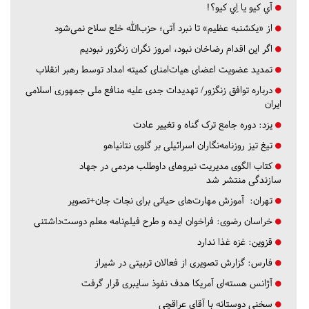
آي كيو يا اِي كيو؟!
از «یکشنبه عظیم» تا نبرد آتی؛ حزب‌الله خلع سلاح نمی‌شود
اگر این اقدام رضاخان نبود، امروز نگران زنگزور نبودیم
تمدید عضویت اعضای هیات‌امنای کمیته امداد توسط رهبر انقلاب
درباره توافق زنگزور/ تهدیدات جدی علیه منافع ملی جمهوری اسلامی
ایران
یزد:
دوره جامع ترک گناه و تغییر عادت
تیغ تیز روزنامه‌نگاران اسرائیلی بر گلوی نتانیاهو
کتاب الگوی مدیریت نیروهای داوطلب مردمی در جهاد
سازندگی منتشر شد
تهران:
آموزش مهارت‌های حیاتی برای نجات جان+تصویر
خراسان رضوی:
فراخوان ایده و طرح فیلم‌نامه معلم دوست‌داشتنی
قزوین:
غزه غذا ندارد
فارس:
گزارش تصویری از فعالان تربیتی در شیراز
آژانس هسته‌ای آمریکا هدف نفوذ سایبری قرار گرفت
سخنی دوستانه با آقای عراقچی