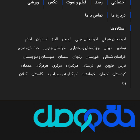
اجتماعی
رصد
فیلم و صوت
عکس
ورزشی
درباره ما
تماس با ما
استان ها
آذربایجان شرقی
آذربایجان غربی
اردبیل
البرز
اصفهان
ایلام
بوشهر
تهران
چهارمحال و بختیاری
خراسان جنوبی
خراسان رضوی
خراسان شمالی
خوزستان
زنجان
سمنان
سیستان و بلوچستان
فارس
قزوین
قم
لرستان
مازندران
مرکزی
هرمزگان
همدان
کردستان
کرمان
کرمانشاه
کهگیلویه و بویراحمد
گلستان
گیلان
یزد