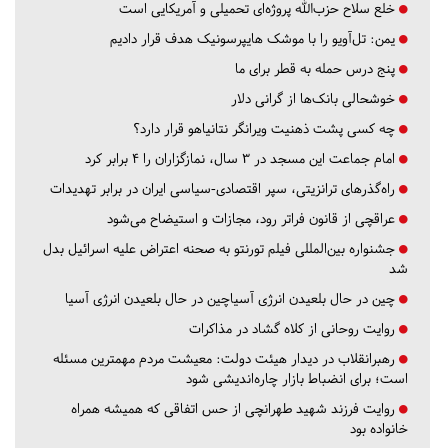
خلع سلاح حزب‌الله پروژه‌ای تحمیلی و آمریکایی است
یمن: تل‌آویو را با موشک هایپرسونیک هدف قرار دادیم
پنج درس‌ حمله به قطر برای ما
خوشحالی بانک‌ها از گرانی دلار
چه کسی پشت ذهنیت ویرانگر نتانیاهو قرار دارد؟
امام جماعت این مسجد در ۳ سال، نمازگزاران را ۴ برابر کرد
راه‌گذرهای ترانزیتی، سپر اقتصادی-سیاسی ایران در برابر تهدیدات
عراقچی از قانون فراتر رود، مجازات و استیضاح می‌شود
جشنواره بین‌المللی فیلم تورنتو به صحنه اعتراض علیه اسرائیل بدل
شد
چین در حال بلعیدن انرژی آسیاچین در حال بلعیدن انرژی آسیا
روایت روحانی از کلاه گشاد در مذاکرات
رهبرانقلاب در دیدار هیئت دولت: معیشت مردم مهمترین مسئله
است؛ برای انضباط بازار چاره‌اندیشی شود
روایت فرزند شهید طهرانچی از حس اتفاقی که همیشه همراه
خانواده بود