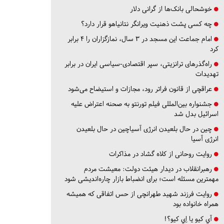
خوشحالی بانک‌ها از گرانی دلار
چه کسی پشت ذهنیت ویرانگر نتانیاهو قرار دارد؟
امام جماعت این مسجد در ۳ سال، نمازگزاران را ۴ برابر
کرد
راه‌گذرهای ترانزیتی، سپر اقتصادی-سیاسی ایران در برابر
تهدیدات
عراقچی از قانون فراتر رود، مجازات و استیضاح می‌شود
جشنواره بین‌المللی فیلم تورنتو به صحنه اعتراض علیه
اسرائیل بدل شد
چین در حال بلعیدن انرژی آسیاچین در حال بلعیدن
انرژی آسیا
روایت روحانی از کلاه گشاد در مذاکرات
رهبرانقلاب در دیدار هیئت دولت: معیشت مردم
مهمترین مسئله است؛ برای انضباط بازار چاره‌اندیشی شود
روایت فرزند شهید طهرانچی از حس اتفاقی که همیشه
همراه خانواده بود
آي كيو يا اِي كيو؟!