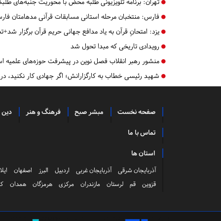
تهران:
برنامه تلویزیونی طلبه محض با محوریت جنبه‌های طلب
فارس:
منتخبان مرحله استانی مسابقات قرآنی مدهامتان فا
یزد:
امتحانِ قرآن به یاد مدافع جهانی حریم قرآن برگزار شد+ت
رویدادی تاریخی که مبدا تحول‌ شد
منشور رهبر انقلاب فصل نوین در پیشرفت حوزه‌های علمیه 
شهید رئیسی خطاب به کارگزارانش؛ اگر جهادی کار نکنید، د
صفحه نخست
مبشر صبح
فرهنگ و هنر
دین 
تماس با ما
استان ها
آذربایجان شرقی
آذربایجان غربی
اردبیل
البرز
اصفهان
ایلا
قزوین
قم
لرستان
مازندران
مرکزی
هرمزگان
همدان
کر