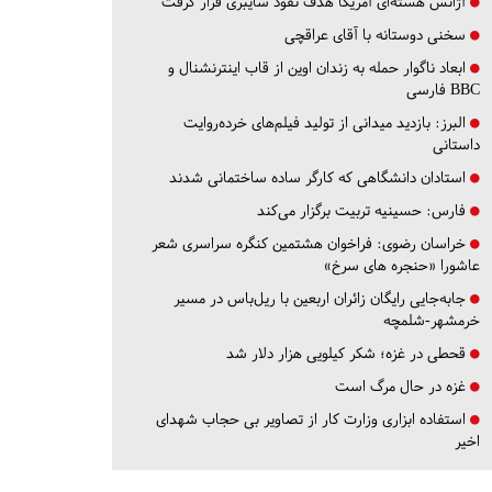
آژانس هسته‌ای آمریکا هدف نفوذ سایبری قرار گرفت
سخنی دوستانه با آقای عراقچی
ابعاد ناگوار حمله به زندان اوین از قاب اینترنشنال و
BBC فارسی
البرز:
بازدید میدانی از تولید فیلم‌های خرده‌روایت
داستانی
استادان دانشگاهی که کارگر ساده ساختمانی شدند
فارس:
حسینیه تربیت برگزار می‌کند
خراسان رضوی:
فراخوان هشتمین کنگره سراسری شعر
عاشورا «حنجره های سرخ»
جابه‌جایی رایگان زائران اربعین با ریل‌باس در مسیر
خرمشهر-شلمچه
قحطی در غزه؛ شکر کیلویی هزار دلار شد
غزه در حال مرگ است
استفاده ابزاری وزارت کار از تصاویر بی حجاب شهدای
اخیر