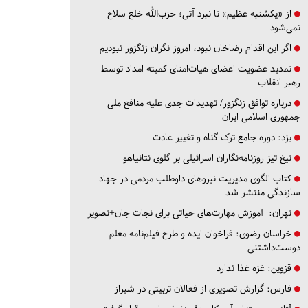
از «یکشنبه عظیم» تا نبرد آتی؛ حزب‌الله خلع سلاح
نمی‌شود
اگر این اقدام رضاخان نبود، امروز نگران زنگزور نبودیم
تمدید عضویت اعضای هیات‌امنای کمیته امداد توسط
رهبر انقلاب
درباره توافق زنگزور/ تهدیدات جدی علیه منافع ملی
جمهوری اسلامی ایران
یزد:
دوره جامع ترک گناه و تغییر عادت
تیغ تیز روزنامه‌نگاران اسرائیلی بر گلوی نتانیاهو
کتاب الگوی مدیریت نیروهای داوطلب مردمی در جهاد
سازندگی منتشر شد
تهران:
آموزش مهارت‌های حیاتی برای نجات جان+تصویر
خراسان رضوی:
فراخوان ایده و طرح فیلم‌نامه معلم
دوست‌داشتنی
قزوین:
غزه غذا ندارد
فارس:
گزارش تصویری از فعالان تربیتی در شیراز