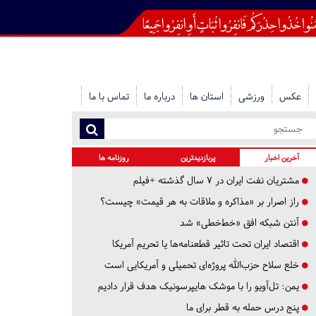
عکس
ورزشی
استان ها
درباره ما
تماس با ما
آخرین اخبار
پربازدیدترین
روزنامه ها
مشتریان نفت ایران در ۷ سال گذشته +فیلم
راز اصرار بر «مذاکره و ملاقات به هر قیمت» چیست؟
آنتن شبکه افق «خط‌خطی» شد
اقتصاد ایران تحت تاثیر قطعنامه‌ها یا تحریم‌ آمریکا
خلع سلاح حزب‌الله پروژه‌ای تحمیلی و آمریکایی است
یمن: تل‌آویو را با موشک هایپرسونیک هدف قرار دادیم
پنج درس‌ حمله به قطر برای ما