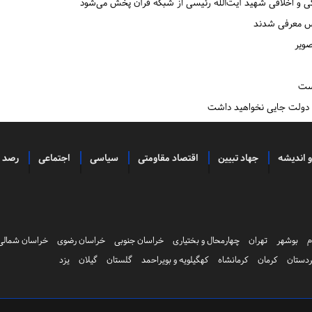
گی و اخلاقی شهید آیت‌الله رئیسی از شبکه قرآن پخش می‌شود
رس معرفی شدند
صویر
است
ر دولت جایی نخواهید داشت
و اندیشه
جهاد تبیین
اقتصاد مقاومتی
سیاسی
اجتماعی
رصد
م
بوشهر
تهران
چهارمحال و بختیاری
خراسان جنوبی
خراسان رضوی
خراسان شمالی
دستان
کرمان
کرمانشاه
کهگیلویه و بویراحمد
گلستان
گیلان
یزد