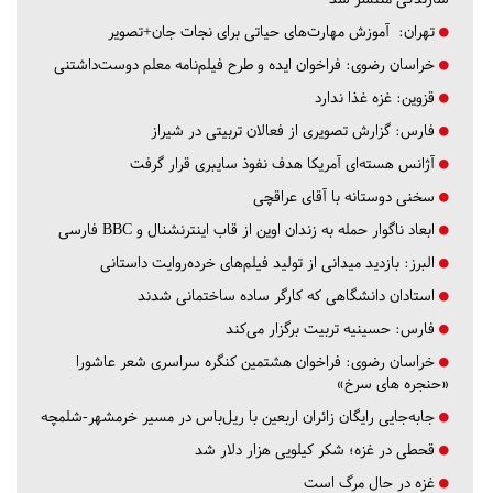
تهران:
آموزش مهارت‌های حیاتی برای نجات جان+تصویر
خراسان رضوی:
فراخوان ایده و طرح فیلم‌نامه معلم دوست‌داشتنی
قزوین:
غزه غذا ندارد
فارس:
گزارش تصویری از فعالان تربیتی در شیراز
آژانس هسته‌ای آمریکا هدف نفوذ سایبری قرار گرفت
سخنی دوستانه با آقای عراقچی
ابعاد ناگوار حمله به زندان اوین از قاب اینترنشنال و BBC فارسی
البرز:
بازدید میدانی از تولید فیلم‌های خرده‌روایت داستانی
استادان دانشگاهی که کارگر ساده ساختمانی شدند
فارس:
حسینیه تربیت برگزار می‌کند
خراسان رضوی:
فراخوان هشتمین کنگره سراسری شعر عاشورا
«حنجره های سرخ»
جابه‌جایی رایگان زائران اربعین با ریل‌باس در مسیر خرمشهر-شلمچه
قحطی در غزه؛ شکر کیلویی هزار دلار شد
غزه در حال مرگ است