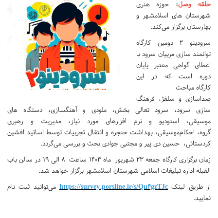
حلقه وصل
:
حوزه هنری
شهرستان های اسلامشهر و
بهارستان برگزار می‌کند.
سرودینو ۲ دومین کارگاه
توانمند سازی مربیان سرود با
اعطای گواهی معتبر پایان
دوره است که در این
کارگاه مباحث
صداسازی و سلفژ، فرهنگ
سازی سرود، سرود تعالی بخش، ملودی و آهنگسازی، دستگاه های
موسیقی، استودیو و نرم افزارهای مورد نیاز، مدیریت و رهبری
گروه، احکام‌موسیقی، بهداشت حنجره و انتقال تجربیات توسط اساتید افشین
کردستانی، حسین دی پیر و مجتبی جوادی بحث و بررسی می‌گردد.
زمان برگزاری کارگاه جمعه ۲۳ شهریور ماه ۱۴۰۳ ساعت ۸ الی ۱۹ در سالن باب
القبله اداره تبلیغات اسلامی شهرستان اسلامشهر برگزار خواهد شد.
از طریق لینک
https://survey.porsline.ir/s/Qu4gzTJc
می‌توانید ثبت نام
نمایید.