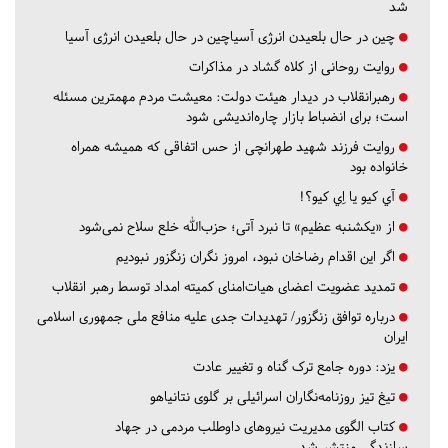
شد
چین در حال بلعیدن انرژی آسیاچین در حال بلعیدن انرژی آسیا
روایت روحانی از کلاه گشاد در مذاکرات
رهبرانقلاب در دیدار هیئت دولت: معیشت مردم مهمترین مسئله
است؛ برای انضباط بازار چاره‌اندیشی شود
روایت فرزند شهید طهرانچی از حس اتفاقی که همیشه همراه
خانواده بود
آي كيو يا اِي كيو؟!
از «یکشنبه عظیم» تا نبرد آتی؛ حزب‌الله خلع سلاح نمی‌شود
اگر این اقدام رضاخان نبود، امروز نگران زنگزور نبودیم
تمدید عضویت اعضای هیات‌امنای کمیته امداد توسط رهبر انقلاب
درباره توافق زنگزور/ تهدیدات جدی علیه منافع ملی جمهوری اسلامی
ایران
یزد:
دوره جامع ترک گناه و تغییر عادت
تیغ تیز روزنامه‌نگاران اسرائیلی بر گلوی نتانیاهو
کتاب الگوی مدیریت نیروهای داوطلب مردمی در جهاد
سازندگی منتشر شد