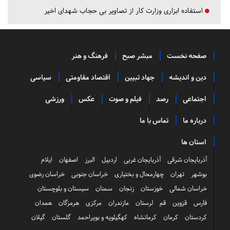
استفاده ابزاری وزارت کار از تصاویر بی حجاب شهدای اخیر
صفحه نخست
مبشر صبح
فرهنگ و هنر
دین و اندیشه
جهاد تبیین
اقتصاد مقاومتی
سیاسی
اجتماعی
رصد
فیلم و صوت
عکس
ورزشی
درباره ما
تماس با ما
استان ها
آذربایجان شرقی
آذربایجان غربی
اردبیل
البرز
اصفهان
ایلام
بوشهر
تهران
چهارمحال و بختیاری
خراسان جنوبی
خراسان رضوی
خراسان شمالی
خوزستان
زنجان
سمنان
سیستان و بلوچستان
فارس
قزوین
قم
لرستان
مازندران
مرکزی
هرمزگان
همدان
کردستان
کرمان
کرمانشاه
کهگیلویه و بویراحمد
گلستان
گیلان