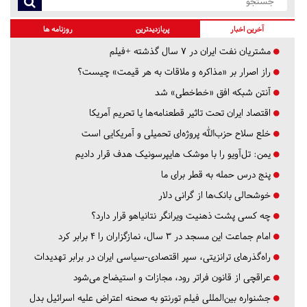
آخرین اخبار
پربازدیدترین
روزنامه ها
مشتریان نفت ایران در ۷ سال گذشته +فیلم
راز اصرار بر «مذاکره و ملاقات به هر قیمت» چیست؟
آنتن شبکه افق «خط‌خطی» شد
اقتصاد ایران تحت تاثیر قطعنامه‌ها یا تحریم‌ آمریکا
خلع سلاح حزب‌الله پروژه‌ای تحمیلی و آمریکایی است
یمن: تل‌آویو را با موشک هایپرسونیک هدف قرار دادیم
پنج درس‌ حمله به قطر برای ما
خوشحالی بانک‌ها از گرانی دلار
چه کسی پشت ذهنیت ویرانگر نتانیاهو قرار دارد؟
امام جماعت این مسجد در ۳ سال، نمازگزاران را ۴ برابر کرد
راه‌گذرهای ترانزیتی، سپر اقتصادی-سیاسی ایران در برابر تهدیدات
عراقچی از قانون فراتر رود، مجازات و استیضاح می‌شود
جشنواره بین‌المللی فیلم تورنتو به صحنه اعتراض علیه اسرائیل بدل