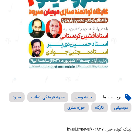
برچسب ها:
حلقه وصل
جبهه فرهنگی انقلاب
سرود
موسیقی
کارگاه
حوزه هنری
لینک کوتاه خبر:
hvasl.ir/news/604837