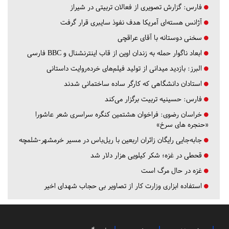
فارس:
گزارش تصویری از فعالان تربیتی در شیراز
آژانس هسته‌ای آمریکا هدف نفوذ سایبری قرار گرفت
سخنی دوستانه با آقای عراقچی
ابعاد ناگوار حمله به زندان اوین از قاب اینترنشنال و BBC فارسی
البرز:
بازدید میدانی از تولید فیلم‌های خرده‌روایت داستانی
استادان دانشگاهی که کارگر ساده ساختمانی شدند
فارس:
حسینیه تربیت برگزار می‌کند
خراسان رضوی:
فراخوان هشتمین کنگره سراسری شعر عاشورا
«حنجره های سرخ»
جابه‌جایی رایگان زائران اربعین با ریل‌باس در مسیر خرمشهر-شلمچه
قحطی در غزه؛ شکر کیلویی هزار دلار شد
غزه در حال مرگ است
استفاده ابزاری وزارت کار از تصاویر بی حجاب شهدای اخیر