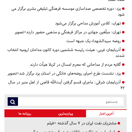
یزد:
دوره تخصصی صداسازی موسسه فرهنگی تبلیغی بشری برگزار می
شود
تهران:
کلاس آموزش مداحی برگزار می‌شود
تهران:
مبلّغین جهادی در مراکز فرهنگی و مذهبی حضور دارند+تصویر
روضه سیدالشهداء یک جبهه است
آذربایجان غربی:
هیئت رئیسه ششمین دوره کانون مداحان ارومیه انتخاب
شدند
گلایه مردم از مداحانی که محرم امسال در کربلا هیأت دارند
یزد:
نشست طرح احیای روضه‌های خانگی در استان یزد برگزار شد+تصویر
آذربایجان شرقی:
ماجرای قسم گرفتن آیت‌الله قاضی از اهل منبر در سال
۴۲
آخرین اخبار
پربازدیدترین
روزنامه ها
مشتریان نفت ایران در ۷ سال گذشته +فیلم
راز اصرار بر «مذاکره و ملاقات به هر قیمت» چیست؟