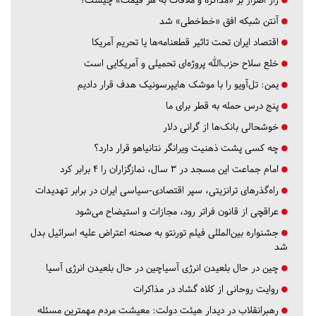
آنتن شبکه افق «خط‌خطی» شد
اقتصاد ایران تحت تاثیر قطعنامه‌ها یا تحریم‌ آمریکا
خلع سلاح حزب‌الله پروژه‌ای تحمیلی و آمریکایی است
یمن: تل‌آویو را با موشک هایپرسونیک هدف قرار دادیم
پنج درس‌ حمله به قطر برای ما
خوشحالی بانک‌ها از گرانی دلار
چه کسی پشت ذهنیت ویرانگر نتانیاهو قرار دارد؟
امام جماعت این مسجد در ۳ سال، نمازگزاران را ۴ برابر کرد
راه‌گذرهای ترانزیتی، سپر اقتصادی-سیاسی ایران در برابر تهدیدات
عراقچی از قانون فراتر رود، مجازات و استیضاح می‌شود
جشنواره بین‌المللی فیلم تورنتو به صحنه اعتراض علیه اسرائیل بدل
شد
چین در حال بلعیدن انرژی آسیاچین در حال بلعیدن انرژی آسیا
روایت روحانی از کلاه گشاد در مذاکرات
رهبرانقلاب در دیدار هیئت دولت: معیشت مردم مهمترین مسئله