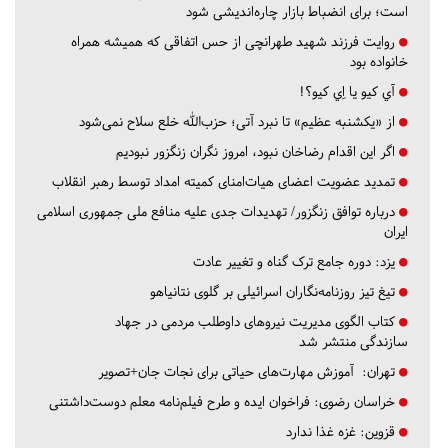
است؛ برای انضباط بازار چاره‌اندیشی شود
روایت فرزند شهید طهرانچی از حس اتفاقی که همیشه همراه
خانواده بود
آي كيو يا اِي كيو؟!
از «یکشنبه عظیم» تا نبرد آتی؛ حزب‌الله خلع سلاح نمی‌شود
اگر این اقدام رضاخان نبود، امروز نگران زنگزور نبودیم
تمدید عضویت اعضای هیات‌امنای کمیته امداد توسط رهبر انقلاب
درباره توافق زنگزور/ تهدیدات جدی علیه منافع ملی جمهوری اسلامی
ایران
یزد:
دوره جامع ترک گناه و تغییر عادت
تیغ تیز روزنامه‌نگاران اسرائیلی بر گلوی نتانیاهو
کتاب الگوی مدیریت نیروهای داوطلب مردمی در جهاد
سازندگی منتشر شد
تهران:
آموزش مهارت‌های حیاتی برای نجات جان+تصویر
خراسان رضوی:
فراخوان ایده و طرح فیلم‌نامه معلم دوست‌داشتنی
قزوین:
غزه غذا ندارد