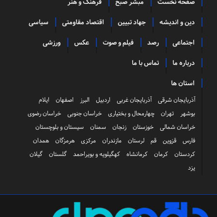
صفحه نخست
مبشر صبح
فرهنگ و هنر
دین و اندیشه
جهاد تبیین
اقتصاد مقاومتی
سیاسی
اجتماعی
رصد
فیلم و صوت
عکس
ورزشی
درباره ما
تماس با ما
استان ها
آذربایجان شرقی
آذربایجان غربی
اردبیل
البرز
اصفهان
ایلام
بوشهر
تهران
چهارمحال و بختیاری
خراسان جنوبی
خراسان رضوی
خراسان شمالی
خوزستان
زنجان
سمنان
سیستان و بلوچستان
فارس
قزوین
قم
لرستان
مازندران
مرکزی
هرمزگان
همدان
کردستان
کرمان
کرمانشاه
کهگیلویه و بویراحمد
گلستان
گیلان
یزد