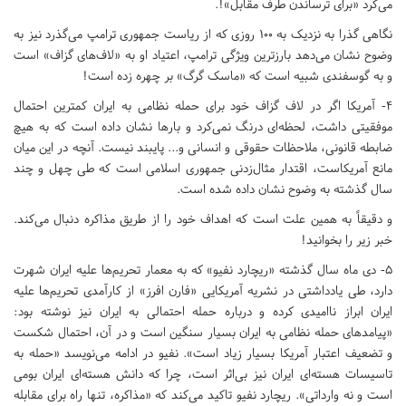
می‌کرد «‌برای ترساندن طرف مقابل‌»!.
نگاهی گذرا به نزدیک به ۱۰۰ روزی که از ریاست جمهوری ترامپ می‌گذرد نیز به
وضوح نشان می‌دهد بارزترین ویژگی ترامپ، اعتیاد او به «لاف‌های گزاف‌» است
و به گوسفندی شبیه است که «ماسک گرگ» بر چهره زده است!
۴- آمریکا اگر در لاف گزاف خود برای حمله نظامی به ایران کمترین احتمال
موفقیتی داشت، لحظه‌ای درنگ نمی‌کرد و بارها نشان داده است که به هیچ
ضابطه قانونی، ملاحظات حقوقی و انسانی و... پایبند نیست. آنچه در این میان
مانع آمریکاست، اقتدار مثال‌زدنی جمهوری اسلامی است که طی چهل و چند
سال گذشته به وضوح نشان داده شده است.
و دقیقاً به همین علت است که اهداف خود را از طریق مذاکره دنبال می‌کند.
خبر زیر را بخوانید!
۵- دی ماه سال گذشته «ریچارد نفیو‌» که به معمار تحریم‌ها علیه ایران شهرت
دارد، طی یادداشتی در نشریه آمریکایی «فارن افرز» از کارآمدی تحریم‌ها علیه
ایران ابراز نا‌امیدی کرده و درباره حمله احتمالی به ایران نیز نوشته بود:
«پیامدهای حمله نظامی به ایران بسیار سنگین است و در آن، احتمال شکست
و تضعیف اعتبار آمریکا بسیار زیاد است»‌. نفیو در ادامه می‌نویسد «حمله به
تاسیسات هسته‌ای ایران نیز بی‌اثر است، چرا که دانش هسته‌ای ایران بومی
است و نه وارداتی». ریچارد نفیو تاکید می‌کند که «‌مذاکره، تنها راه برای مقابله