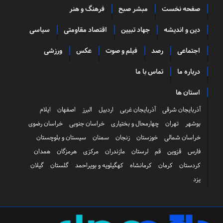
صفحه نخست
مبشر صبح
فرهنگ و هنر
دین و اندیشه
جهاد تبیین
اقتصاد مقاومتی
سیاسی
اجتماعی
رصد
فیلم و صوت
عکس
ورزشی
درباره ما
تماس با ما
استان ها
آذربایجان شرقی
آذربایجان غربی
اردبیل
البرز
اصفهان
ایلام
بوشهر
تهران
چهارمحال و بختیاری
خراسان جنوبی
خراسان رضوی
خراسان شمالی
خوزستان
زنجان
سمنان
سیستان و بلوچستان
فارس
قزوین
قم
لرستان
مازندران
مرکزی
هرمزگان
همدان
کردستان
کرمان
کرمانشاه
کهگیلویه و بویراحمد
گلستان
گیلان
یزد