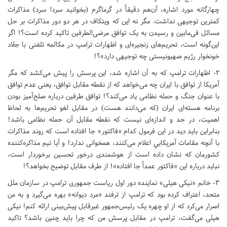
چهارگانه مورد اشاره، آن‌هم دقیقاً در گرماگرم (بخوانید سردا سرد‌) مذاکرات
کمترین توجیهی نداشت. مگر نه این که ویتکاف در هر دو دور مذاکرات بر حل
مسائل فی‌ما‌بین و رسیدن به یک توافق مرضی‌الطرفین تاکید کرده است؟! اگر
این‌گونه است، تحریم‌های زنجیره‌ای و اظهارات ترامپ در مکالمه تلفنی با جلاد
خونخوار رژیم صهیونیستی چه توجیهی دارد‌»؟!
۲- اظهارات ترامپ که به آن اشاره شد، این پرسش را پیش می‌کشد که مگر
آمریکا از توافق با ایران چه می‌خواهد که از نقطه مقابل توافق، یعنی عدم توافق
با عنوان جنگ و حمله نظامی یاد می‌کند؟! توافق طرفین درباره صلح‌آمیز بودن
برنامه هسته‌ای ایران (که می‌دانند هست‌) در مقابل لغو تحریم‌ها به لحاظ
اهمیت، در حد و اندازه‌ای نیست که نقطه مقابل آن حمله نظامی باشد!
بنابراین باید دید در این فرمول کدام «فاکتور» جا افتاده است که روند مذاکرات
با آنچه مقامات آمریکایي اعلام می‌کنند، همخوانی ندارد! و آیا تیم مذاکره‌کننده
کشورمان که نشان داده است از هوشمندی درخور تحسین برخوردار است،
نباید درباره این «فاکتور عمداً جا افتاده‌»! از طرف مقابل توضیح بخواهد؟!
۳- خانم «‌نیکی هیلی‌» نماینده دور اول ریاست جمهوری ترامپ در سازمان ملل
متحد، اعتراف کرده بود که ترامپ از ترفند «‌مرد دیوانه‌» بهره می‌گیرد و به من
اصرار می‌کرد که از او چهره یک رئیس‌جمهور غیر‌قابل پیش‌بینی ارائه کنم! نیکی
هیلی می‌گفت، ترامپ در مقابل پرسش من که چرا باید چنین باشد؟ تاکید