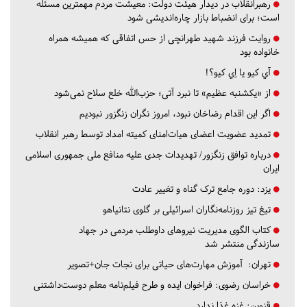
رهبرانقلاب در دیدار هیئت دولت: معیشت مردم مهمترین مسئله
است؛ برای انضباط بازار چاره‌اندیشی شود
روایت فرزند شهید طهرانچی از حس اتفاقی که همیشه همراه
خانواده بود
آي كيو يا اِي كيو؟!
از «یکشنبه عظیم» تا نبرد آتی؛ حزب‌الله خلع سلاح نمی‌شود
اگر این اقدام رضاخان نبود، امروز نگران زنگزور نبودیم
تمدید عضویت اعضای هیات‌امنای کمیته امداد توسط رهبر انقلاب
درباره توافق زنگزور/ تهدیدات جدی علیه منافع ملی جمهوری اسلامی
ایران
یزد:
دوره جامع ترک گناه و تغییر عادت
تیغ تیز روزنامه‌نگاران اسرائیلی بر گلوی نتانیاهو
کتاب الگوی مدیریت نیروهای داوطلب مردمی در جهاد
سازندگی منتشر شد
تهران:
آموزش مهارت‌های حیاتی برای نجات جان+تصویر
خراسان رضوی:
فراخوان ایده و طرح فیلم‌نامه معلم دوست‌داشتنی
قزوین:
غزه غذا ندارد