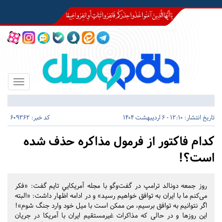
Toggle
igation
تاریخ انتشار:
12:10 - 6 اردیبهشت 1404
کد خبر: 609362
کدام فاکتور از فرمول مذاکره حذف شده
است؟!
روز جمعه دونالد ترامپ در گفت‌و‌گو با مجله آمریکایي تایم گفت‌: «‌فکر
می‌کنم ما با ایران به توافق خواهیم رسید‌» و در ادامه اظهار داشت‌: «البته
اگر نتوانیم به توافق برسیم، من ممکن است با میل خود وارد جنگ شوم‌»!
این روزها و در حالی که مذاکرات غیر‌مستقیم ایران با آمریکا در جریان