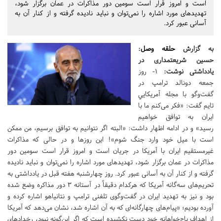
است و امروز قرار است سومین دور مذاکرات در عمان برگزار شود،
تهدیدهای مورد اشاره را نمی‌توان و نباید نادیده گرفته و از کنار آن به
آسانی عبور کرد.
به گزارش
حلقه وصل
:
حسین شریعتمداری در
یادداشتی نوشت:
۱- روز
جمعه دونالد ترامپ در
گفت‌و‌گو با مجله آمریکایي
تایم گفت‌: «‌فکر می‌کنم ما با
ایران به توافق خواهیم
رسید‌» و در ادامه اظهار داشت‌: «البته اگر نتوانیم به توافق برسیم، من ممکن
است با میل خود وارد جنگ شوم‌»! این روزها و در حالی که مذاکرات
غیر‌مستقیم ایران با آمریکا در جریان است و امروز قرار است سومین دور
مذاکرات در عمان برگزار شود، تهدیدهای مورد اشاره را نمی‌توان و نباید نادیده
گرفته و از کنار آن به آسانی عبور کرد. روز چهارشنبه هفته قبل در یادداشتی به
تحریم‌های سه‌گانه آمریکا که هرکدام دقیقاً در آستانه ۳ دور مذاکره وضع شده
بود و نیز به تهدید ایران در گفت‌و‌گوی تلفنی ترامپ و نتانیاهو اشاره کرده و
آورده بودیم؛ «‌پیام‌های چهارگانه‌ای که به آن اشاره شد، نشان می‌دهد که آمریکا
از اهداف باج‌خواهانه خود دست نکشیده است که اگر این‌گونه نبود، رخدادهای