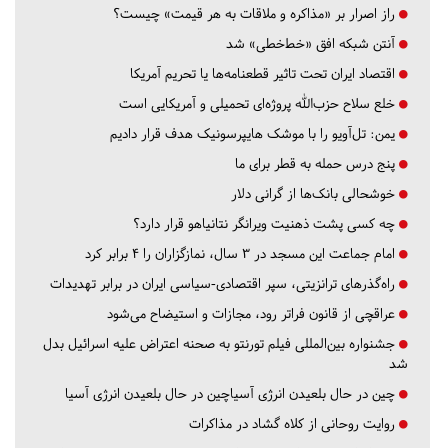
راز اصرار بر «مذاکره و ملاقات به هر قیمت» چیست؟
آنتن شبکه افق «خط‌خطی» شد
اقتصاد ایران تحت تاثیر قطعنامه‌ها یا تحریم‌ آمریکا
خلع سلاح حزب‌الله پروژه‌ای تحمیلی و آمریکایی است
یمن: تل‌آویو را با موشک هایپرسونیک هدف قرار دادیم
پنج درس‌ حمله به قطر برای ما
خوشحالی بانک‌ها از گرانی دلار
چه کسی پشت ذهنیت ویرانگر نتانیاهو قرار دارد؟
امام جماعت این مسجد در ۳ سال، نمازگزاران را ۴ برابر کرد
راه‌گذرهای ترانزیتی، سپر اقتصادی-سیاسی ایران در برابر تهدیدات
عراقچی از قانون فراتر رود، مجازات و استیضاح می‌شود
جشنواره بین‌المللی فیلم تورنتو به صحنه اعتراض علیه اسرائیل بدل
شد
چین در حال بلعیدن انرژی آسیاچین در حال بلعیدن انرژی آسیا
روایت روحانی از کلاه گشاد در مذاکرات