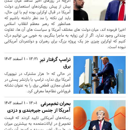
اگرچه در روزهای اخیر شاهد عیان شدن
بیش از پیش رویکردهای استعماری دولت
آمریکا در قبال اوکراین بوده ایم با این حال،
باید این نکته را مد نظر داشته باشیم که
همانطور که رهبر معظم انقلاب اسلامی
اخیرا فرموده اند، میان دولت های مختلف آمریکا و سیاست های آن ها، تفاوت
چندانی وجود ندارد. اگر از این زوایه به ماجرا بنگریم، به خوبی می توانیم درک
کنیم که اوکراین چیزی جز یک پروژه بزرگ برای رهبران و دولتمردان آمریکایی
نبوده است.
ترامپ گرفتار تیرِ
13:21 - 1 اسفند 1403
برق
در حالی که ۱۰ هزار مشترک در نیویورک
آمریکا برق ندارد، ترامپ با بازنشر پستی در
فضای مجازی قطعی برق را به عنوان نشانه
فروپاشی نظام‌ها معرفی کرد.
بحران تخم‌مرغی
13:01 - 1 اسفند 1403
آمریکا از جنس جیره‌بندی و دزدی
رسانه‌های آمریکایی تایید کردند که قیمت
تخم‌مرغ در ایالات‌متحده به بیشترین میزان
در 10 سال اخیر رسیده و کمبود آن باعث