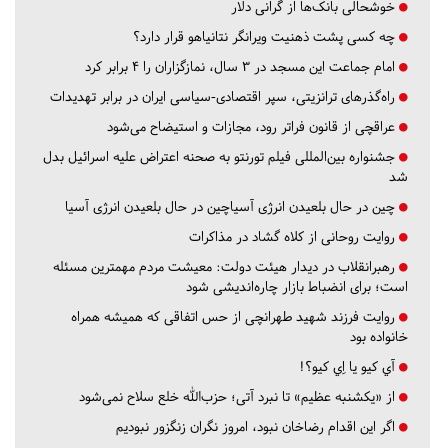
خوشحالی بانک‌ها از گرانی دلار
چه کسی پشت ذهنیت ویرانگر نتانیاهو قرار دارد؟
امام جماعت این مسجد در ۳ سال، نمازگزاران را ۴ برابر کرد
راه‌گذرهای ترانزیتی، سپر اقتصادی-سیاسی ایران در برابر تهدیدات
عراقچی از قانون فراتر رود، مجازات و استیضاح می‌شود
جشنواره بین‌المللی فیلم تورنتو به صحنه اعتراض علیه اسرائیل بدل
شد
چین در حال بلعیدن انرژی آسیاچین در حال بلعیدن انرژی آسیا
روایت روحانی از کلاه گشاد در مذاکرات
رهبرانقلاب در دیدار هیئت دولت: معیشت مردم مهمترین مسئله
است؛ برای انضباط بازار چاره‌اندیشی شود
روایت فرزند شهید طهرانچی از حس اتفاقی که همیشه همراه
خانواده بود
آي كيو يا اِي كيو؟!
از «یکشنبه عظیم» تا نبرد آتی؛ حزب‌الله خلع سلاح نمی‌شود
اگر این اقدام رضاخان نبود، امروز نگران زنگزور نبودیم