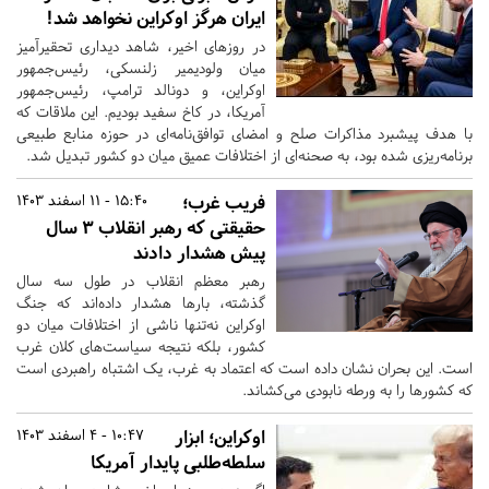
ایران هرگز اوکراین نخواهد شد!
در روزهای اخیر، شاهد دیداری تحقیرآمیز
میان ولودیمیر زلنسکی، رئیس‌جمهور
اوکراین، و دونالد ترامپ، رئیس‌جمهور
آمریکا، در کاخ سفید بودیم. این ملاقات که
با هدف پیشبرد مذاکرات صلح و امضای توافق‌نامه‌ای در حوزه منابع طبیعی
برنامه‌ریزی شده بود، به صحنه‌ای از اختلافات عمیق میان دو کشور تبدیل شد.
فریب غرب؛
15:40 - 11 اسفند 1403
حقیقتی که رهبر انقلاب ۳ سال
پیش هشدار دادند
رهبر معظم انقلاب در طول سه سال
گذشته، بارها هشدار داده‌اند که جنگ
اوکراین نه‌تنها ناشی از اختلافات میان دو
کشور، بلکه نتیجه سیاست‌های کلان غرب
است. این بحران نشان داده است که اعتماد به غرب، یک اشتباه راهبردی است
که کشورها را به ورطه نابودی می‌کشاند.
اوکراین؛ ابزار
10:47 - 4 اسفند 1403
سلطه‌طلبی پایدار آمریکا