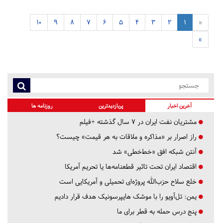
10
9
8
7
6
5
4
3
2
1
«
»
آخرین اخبار
پربازدیدترین
روزنامه ها
مشتریان نفت ایران در ۷ سال گذشته +فیلم
راز اصرار بر «مذاکره و ملاقات به هر قیمت» چیست؟
آنتن شبکه افق «خط‌خطی» شد
اقتصاد ایران تحت تاثیر قطعنامه‌ها یا تحریم‌ آمریکا
خلع سلاح حزب‌الله پروژه‌ای تحمیلی و آمریکایی است
یمن: تل‌آویو را با موشک هایپرسونیک هدف قرار دادیم
پنج درس‌ حمله به قطر برای ما