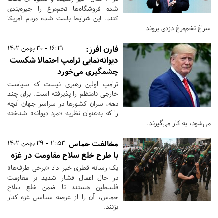
شده فروشگاه‌ها تخم‌مرغ را جیره‌بندی
کنند. این شرایط باعث شده مردم آمریکا
سراغ تخم‌مرغ دزدی بروند.
فارن افرز:
16:21 - 30 بهمن 1403
دیوانه‌نمایی ترامپ احتمالا شکست
چشمگیری می‌خورد
ترامپ اولین رهبری نیست که سیاست
خارجی نامنظم را پذیرفته است. برای چند
دهه، سران کشورها در سراسر جهان آنچه
را که به‌‌‌عنوان نظریه‌‌ «مرد دیوانه» شناخته
می‌شود، به کار می‌‌‌گیرند.
مخالفت حماس
11:53 - 29 بهمن 1403
با طرح خلع سلاح مقاومت در غزه
یک رسانه قطری خبر داد «برخی طرف‌ها»
در حال اعمال فشار شدید بر مقاومت
فلسطین هستند تا ضمن خلع‌ سلاح
حماس، آن را از عرصه سیاسی غزه کنار
بزنند.