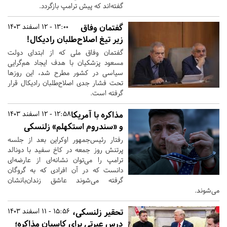
گفته‌اند که پیش ترامپ بازگردد.
گفتمان وفاق
13:00 - 12 اسفند 1403
زیر تیغ اصلاح‌طلبان رادیکال!
گفتمان وفاق ملی که از ابتدای دولت
مسعود پزشکیان با هدف ایجاد هم‌گرایی
سیاسی در کشور مطرح شد، این روزها
تحت فشار جدی اصلاح‌طلبان رادیکال قرار
گرفته است.
مذاکره با آمریکا
12:58 - 12 اسفند 1403
و «سندروم استکهلم» زلنسکی
رفتار رئیس‌جمهور اوکراین بعد از جلسه
پرتنش روز جمعه در کاخ سفید با دونالد
ترامپ را می‌توان نشانه‌ای از عارضه‌ای
دانست که در آن افرادی که به گروگان‌
گرفته می‌شوند عاشق زندان‌بانشان
می‌شوند.
تحقیر زلنسکی،
15:56 - 11 اسفند 1403
درس عبرتی برای کاسبان مذاکره؛