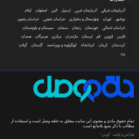
آذربایجان شرقی
آذربایجان غربی
اردبیل
البرز
اصفهان
ایلام
بوشهر
تهران
چهارمحال و بختیاری
خراسان جنوبی
خراسان رضوی
خراسان شمالی
خوزستان
زنجان
سمنان
سیستان و بلوچستان
فارس
قزوین
قم
لرستان
مازندران
مرکزی
هرمزگان
همدان
کردستان
کرمان
کرمانشاه
کهگیلویه و بویراحمد
گلستان
گیلان
یزد
تمام حقوق مادی و معنوی این سایت متعلق به
حلقه وصل
است و استفاده از
مطالب با ذکر منبع بلامانع است.
طراحی و تولید:
"اورس"