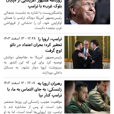
روزنامه مشهور آمریکایی از «پایان
بلوک غرب» با ترامپ
واشنگتن‌پست با اشاره به نشست جنجالی
رئیس‌جمهور آمریکا دونالد ترامپ با همتای
اوکراینی خود، آن را «نشانی از فروپاشی
غرب متحد» دانست.
ترامپ، اروپا را
12:48 - 13 اسفند 1403
تحقیر کرد؛ بحران اعتماد در ناتو
اوج گرفت
رئیس‌جمهور آمریکا به مقام‌های دولتش
توصیه کرد برای این که این کشور به
سرنوشت اروپا دچار نشود، به مسائل
داخلی بپردازند.
رهبران اروپا به
13:07 - 12 اسفند 1403
زلنسکی: به جای التماس به ما، با
ترامپ کنار بیا
موقعیت عجیب زلنسکی این روزها منحصر
بفرد است، او پس از مشاجره تند با
ترامپ، نزد اروپایی‌ها آمده است، اما به او