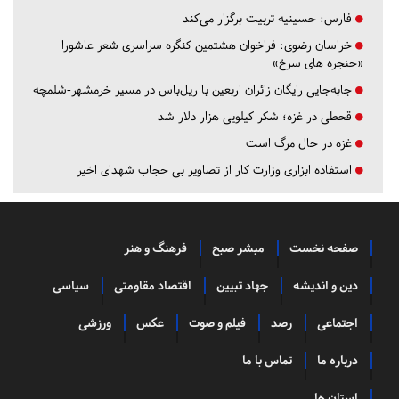
فارس:
حسینیه تربیت برگزار می‌کند
خراسان رضوی:
فراخوان هشتمین کنگره سراسری شعر عاشورا
«حنجره های سرخ»
جابه‌جایی رایگان زائران اربعین با ریل‌باس در مسیر خرمشهر-شلمچه
قحطی در غزه؛ شکر کیلویی هزار دلار شد
غزه در حال مرگ است
استفاده ابزاری وزارت کار از تصاویر بی حجاب شهدای اخیر
صفحه نخست
مبشر صبح
فرهنگ و هنر
دین و اندیشه
جهاد تبیین
اقتصاد مقاومتی
سیاسی
اجتماعی
رصد
فیلم و صوت
عکس
ورزشی
درباره ما
تماس با ما
استان ها