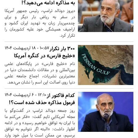
به مذاکره ادامه می‌دهید؟!
دیروز دونالد ترامپ، رئيس جمهور آمریکا
در سفر به ریاض بار دیگر و برای
چندمین‌بار زبان به تهدید ایران گشود و
اراجیف همیشگی خود علیه کشورمان را
تکرار کرد.
۳۰۰ بار تکرار
10:57 - 18 اردیبهشت 1404
«خلیج فارس» در کنگره آمریکا
نام «خلیج فارس» در پایگاه‌های علمی
بین‌المللی و در مقالات دانشمندان دنیا در
معتبرترین نشریات،‌ اجماع جامعه علمی
دنیا روی اصالت این اسم را نشان می‌دهد.
کدام فاکتور از
12:10 - 6 اردیبهشت 1404
فرمول مذاکره حذف شده است؟!
روز جمعه دونالد ترامپ در گفت‌و‌گو با
مجله آمریکایي تایم گفت‌: «‌فکر می‌کنم ما
با ایران به توافق خواهیم رسید‌» و در ادامه
اظهار داشت‌: «البته اگر نتوانیم به توافق
برسیم، من ممکن است با میل خود وارد