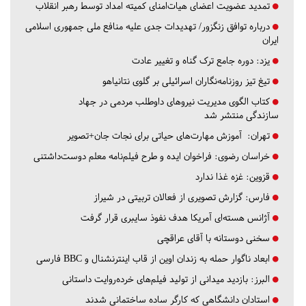
تمدید عضویت اعضای هیات‌امنای کمیته امداد توسط رهبر انقلاب
درباره توافق زنگزور/ تهدیدات جدی علیه منافع ملی جمهوری اسلامی
ایران
یزد:
دوره جامع ترک گناه و تغییر عادت
تیغ تیز روزنامه‌نگاران اسرائیلی بر گلوی نتانیاهو
کتاب الگوی مدیریت نیروهای داوطلب مردمی در جهاد
سازندگی منتشر شد
تهران:
آموزش مهارت‌های حیاتی برای نجات جان+تصویر
خراسان رضوی:
فراخوان ایده و طرح فیلم‌نامه معلم دوست‌داشتنی
قزوین:
غزه غذا ندارد
فارس:
گزارش تصویری از فعالان تربیتی در شیراز
آژانس هسته‌ای آمریکا هدف نفوذ سایبری قرار گرفت
سخنی دوستانه با آقای عراقچی
ابعاد ناگوار حمله به زندان اوین از قاب اینترنشنال و BBC فارسی
البرز:
بازدید میدانی از تولید فیلم‌های خرده‌روایت داستانی
استادان دانشگاهی که کارگر ساده ساختمانی شدند