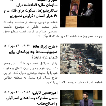
سازمان ملل؛ قطعنامه برای
سانتریفیوژها، سکوت برای قتل عام
۴۰ هزار انسان+گزارش تصویری
هفتاد و دومین جلسه از سلسله جلسات
دکتر سعید جلیلی با موضوع حکمت
سیاسی اسلام در قرآن، تحت عنوان «حق
جهاد» عصر روز سه شنبه 24 مهر ماه 1403 برگزار شد.
«طرح ژنرال‌ها»؛
09:43 - 26 مهر 1403
صهیونیست‌ها چه برنامه‌ای برای
شمال غزه دارند؟
ارتش اسرائیل قصد دارد با گسترش محور
نتساریم، طرح جدایی میان شمال و جنوب
غزه را با جدیت بیشتری دنبال کند. در این
طرح شمال غزه تبدیل به منطقه نظامی
خواهد شد که قابلیت زیست انسانی را ندارد.
امیرحسین ثابتی،
08:58 - 26 مهر 1403
سیبل مشترک رسانه‌های اسرائیلی
و اصلاح‌طلب