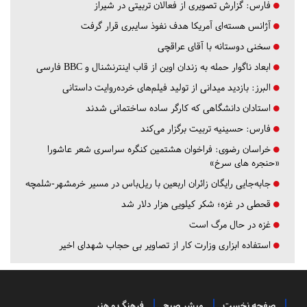
فارس:
گزارش تصویری از فعالان تربیتی در شیراز
آژانس هسته‌ای آمریکا هدف نفوذ سایبری قرار گرفت
سخنی دوستانه با آقای عراقچی
ابعاد ناگوار حمله به زندان اوین از قاب اینترنشنال و BBC فارسی
البرز:
بازدید میدانی از تولید فیلم‌های خرده‌روایت داستانی
استادان دانشگاهی که کارگر ساده ساختمانی شدند
فارس:
حسینیه تربیت برگزار می‌کند
خراسان رضوی:
فراخوان هشتمین کنگره سراسری شعر عاشورا
«حنجره های سرخ»
جابه‌جایی رایگان زائران اربعین با ریل‌باس در مسیر خرمشهر-شلمچه
قحطی در غزه؛ شکر کیلویی هزار دلار شد
غزه در حال مرگ است
استفاده ابزاری وزارت کار از تصاویر بی حجاب شهدای اخیر
صفحه نخست
مبشر صبح
فرهنگ و هنر