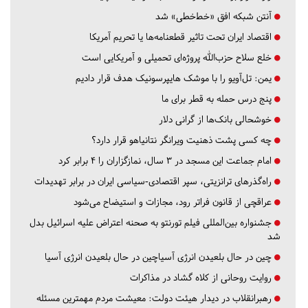
آنتن شبکه افق «خط‌خطی» شد
اقتصاد ایران تحت تاثیر قطعنامه‌ها یا تحریم‌ آمریکا
خلع سلاح حزب‌الله پروژه‌ای تحمیلی و آمریکایی است
یمن: تل‌آویو را با موشک هایپرسونیک هدف قرار دادیم
پنج درس‌ حمله به قطر برای ما
خوشحالی بانک‌ها از گرانی دلار
چه کسی پشت ذهنیت ویرانگر نتانیاهو قرار دارد؟
امام جماعت این مسجد در ۳ سال، نمازگزاران را ۴ برابر کرد
راه‌گذرهای ترانزیتی، سپر اقتصادی-سیاسی ایران در برابر تهدیدات
عراقچی از قانون فراتر رود، مجازات و استیضاح می‌شود
جشنواره بین‌المللی فیلم تورنتو به صحنه اعتراض علیه اسرائیل بدل
شد
چین در حال بلعیدن انرژی آسیاچین در حال بلعیدن انرژی آسیا
روایت روحانی از کلاه گشاد در مذاکرات
رهبرانقلاب در دیدار هیئت دولت: معیشت مردم مهمترین مسئله