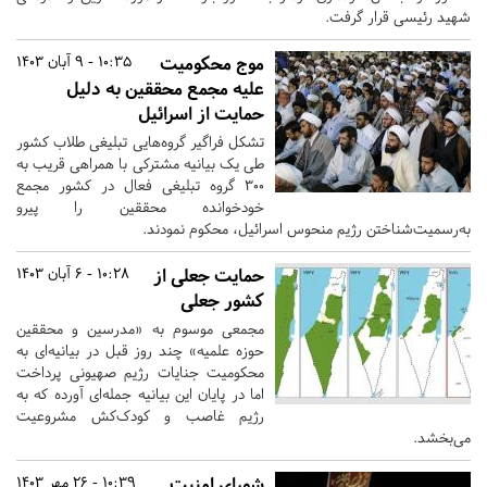
شهید رئیسی قرار گرفت.
موج محکومیت
10:35 - 9 آبان 1403
علیه مجمع محققین به دلیل
حمایت از اسرائیل
تشکل فراگیر گروه‌هایی تبلیغی طلاب کشور
طی یک بیانیه مشترکی با همراهی قریب به
300 گروه تبلیغی فعال در کشور مجمع
خودخوانده محققین را پیرو
به‌رسمیت‌شناختن رژیم منحوس اسرائیل، محکوم نمودند.
حمایت جعلی از
10:28 - 6 آبان 1403
کشور جعلی
مجمعی موسوم به «مدرسین و محققین
حوزه علمیه» چند روز قبل در بیانیه‌ای به
محکومیت جنایات رژیم صهیونی پرداخت
اما در پایان این بیانیه جمله‌ای آورده که به
رژیم غاصب و کودک‌کش مشروعیت
می‌بخشد.
شورای امنیت
10:39 - 26 مهر 1403