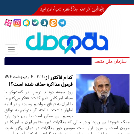
Toggle
igation
سازمان ملل متحد
کدام فاکتور از
12:10 - 6 اردیبهشت 1404
فرمول مذاکره حذف شده است؟!
روز جمعه دونالد ترامپ در گفت‌و‌گو با
مجله آمریکایي تایم گفت‌: «‌فکر می‌کنم ما
با ایران به توافق خواهیم رسید‌» و در ادامه
اظهار داشت‌: «البته اگر نتوانیم به توافق
برسیم، من ممکن است با میل خود وارد
جنگ شوم‌»! این روزها و در حالی که مذاکرات غیر‌مستقیم ایران با آمریکا در
جریان است و امروز قرار است سومین دور مذاکرات در عمان برگزار شود،
تهدیدهای مورد اشاره را نمی‌توان و نباید نادیده گرفته و از کنار آن به آسانی