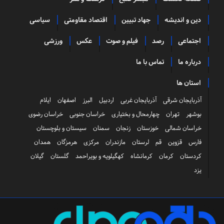
دین و اندیشه
جهاد تبیین
اقتصاد مقاومتی
سیاسی
اجتماعی
رصد
فیلم و صوت
عکس
ورزشی
درباره ما
تماس با ما
استان ها
آذربایجان شرقی
آذربایجان غربی
اردبیل
البرز
اصفهان
ایلام
بوشهر
تهران
چهارمحال و بختیاری
خراسان جنوبی
خراسان رضوی
خراسان شمالی
خوزستان
زنجان
سمنان
سیستان و بلوچستان
فارس
قزوین
قم
لرستان
مازندران
مرکزی
هرمزگان
همدان
کردستان
کرمان
کرمانشاه
کهگیلویه و بویراحمد
گلستان
گیلان
یزد