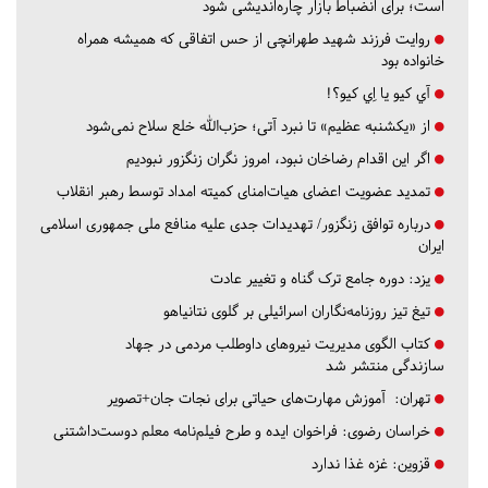
است؛ برای انضباط بازار چاره‌اندیشی شود
روایت فرزند شهید طهرانچی از حس اتفاقی که همیشه همراه
خانواده بود
آي كيو يا اِي كيو؟!
از «یکشنبه عظیم» تا نبرد آتی؛ حزب‌الله خلع سلاح نمی‌شود
اگر این اقدام رضاخان نبود، امروز نگران زنگزور نبودیم
تمدید عضویت اعضای هیات‌امنای کمیته امداد توسط رهبر انقلاب
درباره توافق زنگزور/ تهدیدات جدی علیه منافع ملی جمهوری اسلامی
ایران
یزد:
دوره جامع ترک گناه و تغییر عادت
تیغ تیز روزنامه‌نگاران اسرائیلی بر گلوی نتانیاهو
کتاب الگوی مدیریت نیروهای داوطلب مردمی در جهاد
سازندگی منتشر شد
تهران:
آموزش مهارت‌های حیاتی برای نجات جان+تصویر
خراسان رضوی:
فراخوان ایده و طرح فیلم‌نامه معلم دوست‌داشتنی
قزوین:
غزه غذا ندارد