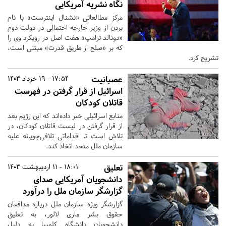
نگاه نشریه آمریکایی
مرکز مطالعاتی «نشنال اینترست» با نام
بردن از وزیر خارجه احتمالی در دولت دوم
«دونالد ترامپ» هفت اصل در رویکرد وی را
که بر «صلح از طریق قدرت» مبتنی است،
تشریح کرد.
عصبانیت
17:54 - 19 خرداد 1403
اسرائیل از قرار گرفتن در فهرست
قاتلان کودکان
منابع اسرائیلی خبر داده‌اند که این رژیم بعد
از قرار گرفتن در لیست قاتلان کودکان، در
تلاش است تا اقداماتی تلافی‌جویانه علیه
سازمان ملل متحد اتخاذ کند.
تعلیق
18:01 - 11 اردیبهشت 1403
دانشجویان آمریکایی صدای
گزارشگر سازمان ملل را درآورد
گزارشگر ویژه سازمان ملل درباره مدافعان
حقوق بشر ماری لالور، به تعلیق
دانشجویان دانشگاه کلمبیا به دلیل