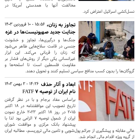
مخالفت آنها با همدستی آمریکا در
نسل‌کشی اسرائیل اعتراض کرد.
تجاوز به زنان،
15:56 - 10 فروردین 1403
جنایت جدید صهیونیست‌ها در غزه
جنگ‌ها و درگیری‌ها، تجاوز و خشونت
جنسی در قامت سلاح‌هایی ظاهر می‌شود
که زنان را قربانی می‌کند. این ابزار
غیرانسانی یکی دیگر از روش‌های فشار بر
مقاومت فلسطین است تا اسلحه‌ها و
گروگان‌ها را بدون کسب منافع سیاسی تسلیم کنند و تحویل دهند.
ابعاد و آثار حذف
14:26 - 2 بهمن 1402
نام ایران از توصیه 7 FATF
براساس مفاد برجام و با در نظر گرفتن
تاریخ تصویب این موافقتنامه در 18 اکتبر
2015 در روز 18 اکتبر 2023 خارج نمودن
ایران از شمول توصیه 7 الزامی بود لذا با
پیشنهاد بانک مرکزی و موافقت شورای
عالی مقابله و پیشگیری از جرائم پول‌شویی و تامین مالی تروریسم، مطالبه ایران
از گروه ویژه اقدام مالی انجام شد.