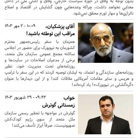
بدون توجه به وفاق در حوزه سياست خارجي، وفاق و آشتي ملي در داخل
معنايي نخواهد داشت، چراكه وعده‌هايي چون گشايش در اقتصاد و اصلاح
ناترازي‌ها و مهار تورم محقق نمي‌شود.
آقای پزشکیان،
10:09 - 2 مهر 1403
مراقب این توطئه باشید!
همزمان با سفر رئیس‌جمهور محترم
کشورمان به نیویورک برای حضور در اجلاس
سالانه مجمع عمومی سازمان ملل متحد،
برخی از مدعیان اصلاحات در سایت‌ها و
روزنامه‌های تحت مدیریت خود، نظیر
روزنامه‌های سازندگی و اعتماد، به ایشان توصیه کردند که در این سفر با ترامپ
و هریس و سایر مقامات آمریکایی ملاقات کند! و از این دیدارها با عنوان
«‌گره‌گشایی در نیویورک‌»! یاد کرده‌اند!
خواب
09:43 - 29 شهریور 1403
زمستانی گوترش
گوترش در مواجهه با تحقیر رسمی سازمان
ملل متحد از سوی رژیم کودک‌کش
صهیونیست، صرفاً ابراز تأسف می‌کند!