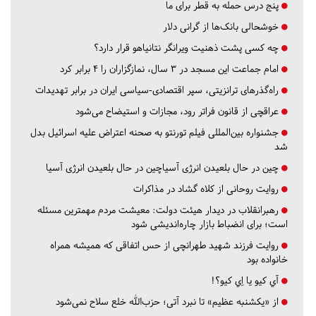
پنج درس‌ حمله به قطر برای ما
خوشحالی بانک‌ها از گرانی دلار
چه کسی پشت ذهنیت ویرانگر نتانیاهو قرار دارد؟
امام جماعت این مسجد در ۳ سال، نمازگزاران را ۴ برابر کرد
راه‌گذرهای ترانزیتی، سپر اقتصادی-سیاسی ایران در برابر تهدیدات
عراقچی از قانون فراتر رود، مجازات و استیضاح می‌شود
جشنواره بین‌المللی فیلم تورنتو به صحنه اعتراض علیه اسرائیل بدل
شد
چین در حال بلعیدن انرژی آسیاچین در حال بلعیدن انرژی آسیا
روایت روحانی از کلاه گشاد در مذاکرات
رهبرانقلاب در دیدار هیئت دولت: معیشت مردم مهمترین مسئله
است؛ برای انضباط بازار چاره‌اندیشی شود
روایت فرزند شهید طهرانچی از حس اتفاقی که همیشه همراه
خانواده بود
آي كيو يا اِي كيو؟!
از «یکشنبه عظیم» تا نبرد آتی؛ حزب‌الله خلع سلاح نمی‌شود