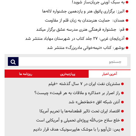
به سبک آوینی جریان‌ساز شوید!
البرز:
برگزاری پاتوق هنر و یازدهمین جشنواره لاله‌ها
همدان:
حمایت هنرمندان به زبان قلم از مقاومت
قم:
جشنواره فرهنگی هنری مدرسه عشق برگزار میکند
آذربایجان غربی:
۲۷ جلد کتاب در شهرستان مهاباد منتشر شد
بوشهر:
کتاب «نیمه‌خوانی مادربزرگ» منتشر شد
آخرین اخبار
پربازدیدترین
روزنامه ها
مشتریان نفت ایران در ۷ سال گذشته +فیلم
راز اصرار بر «مذاکره و ملاقات به هر قیمت» چیست؟
آنتن شبکه افق «خط‌خطی» شد
اقتصاد ایران تحت تاثیر قطعنامه‌ها یا تحریم‌ آمریکا
خلع سلاح حزب‌الله پروژه‌ای تحمیلی و آمریکایی است
یمن: تل‌آویو را با موشک هایپرسونیک هدف قرار دادیم