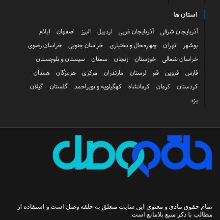
استان ها
آذربایجان شرقی
آذربایجان غربی
اردبیل
البرز
اصفهان
ایلام
بوشهر
تهران
چهارمحال و بختیاری
خراسان جنوبی
خراسان رضوی
خراسان شمالی
خوزستان
زنجان
سمنان
سیستان و بلوچستان
فارس
قزوین
قم
لرستان
مازندران
مرکزی
هرمزگان
همدان
کردستان
کرمان
کرمانشاه
کهگیلویه و بویراحمد
گلستان
گیلان
یزد
تمام حقوق مادی و معنوی این سایت متعلق به
حلقه وصل
است و استفاده از
مطالب با ذکر منبع بلامانع است.