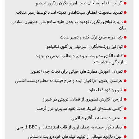
اگر این اقدام رضاخان نبود، امروز نگران زنگزور نبودیم
تمدید عضویت اعضای هیات‌امنای کمیته امداد توسط رهبر انقلاب
درباره توافق زنگزور/ تهدیدات جدی علیه منافع ملی جمهوری اسلامی
ایران
یزد:
دوره جامع ترک گناه و تغییر عادت
تیغ تیز روزنامه‌نگاران اسرائیلی بر گلوی نتانیاهو
کتاب الگوی مدیریت نیروهای داوطلب مردمی در جهاد
سازندگی منتشر شد
تهران:
آموزش مهارت‌های حیاتی برای نجات جان+تصویر
خراسان رضوی:
فراخوان ایده و طرح فیلم‌نامه معلم دوست‌داشتنی
قزوین:
غزه غذا ندارد
فارس:
گزارش تصویری از فعالان تربیتی در شیراز
آژانس هسته‌ای آمریکا هدف نفوذ سایبری قرار گرفت
سخنی دوستانه با آقای عراقچی
ابعاد ناگوار حمله به زندان اوین از قاب اینترنشنال و BBC فارسی
البرز:
بازدید میدانی از تولید فیلم‌های خرده‌روایت داستانی