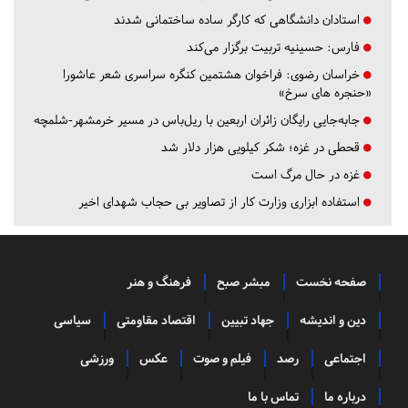
استادان دانشگاهی که کارگر ساده ساختمانی شدند
فارس:
حسینیه تربیت برگزار می‌کند
خراسان رضوی:
فراخوان هشتمین کنگره سراسری شعر عاشورا
«حنجره های سرخ»
جابه‌جایی رایگان زائران اربعین با ریل‌باس در مسیر خرمشهر-شلمچه
قحطی در غزه؛ شکر کیلویی هزار دلار شد
غزه در حال مرگ است
استفاده ابزاری وزارت کار از تصاویر بی حجاب شهدای اخیر
صفحه نخست
مبشر صبح
فرهنگ و هنر
دین و اندیشه
جهاد تبیین
اقتصاد مقاومتی
سیاسی
اجتماعی
رصد
فیلم و صوت
عکس
ورزشی
درباره ما
تماس با ما