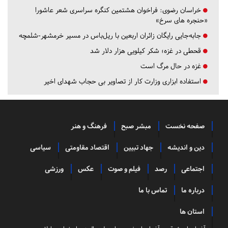
خراسان رضوی:
فراخوان هشتمین کنگره سراسری شعر عاشورا
«حنجره های سرخ»
جابه‌جایی رایگان زائران اربعین با ریل‌باس در مسیر خرمشهر-شلمچه
قحطی در غزه؛ شکر کیلویی هزار دلار شد
غزه در حال مرگ است
استفاده ابزاری وزارت کار از تصاویر بی حجاب شهدای اخیر
صفحه نخست
مبشر صبح
فرهنگ و هنر
دین و اندیشه
جهاد تبیین
اقتصاد مقاومتی
سیاسی
اجتماعی
رصد
فیلم و صوت
عکس
ورزشی
درباره ما
تماس با ما
استان ها