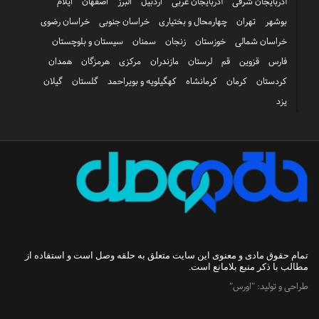
آذربایجان شرقی
آذربایجان غربی
اردبیل
البرز
اصفهان
ایلام
بوشهر
تهران
چهارمحال و بختیاری
خراسان جنوبی
خراسان رضوی
خراسان شمالی
خوزستان
زنجان
سمنان
سیستان و بلوچستان
فارس
قزوین
قم
لرستان
مازندران
مرکزی
هرمزگان
همدان
کردستان
کرمان
کرمانشاه
کهگیلویه و بویراحمد
گلستان
گیلان
یزد
تمام حقوق مادی و معنوی این سایت متعلق به
حلقه وصل
است و استفاده از
مطالب با ذکر منبع بلامانع است.
طراحی و تولید:
"اورس"