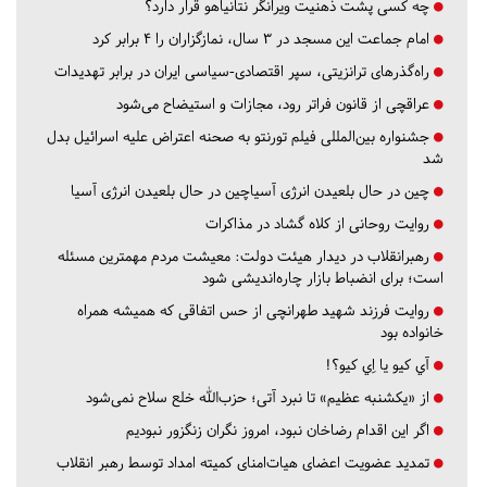
چه کسی پشت ذهنیت ویرانگر نتانیاهو قرار دارد؟
امام جماعت این مسجد در ۳ سال، نمازگزاران را ۴ برابر کرد
راه‌گذرهای ترانزیتی، سپر اقتصادی-سیاسی ایران در برابر تهدیدات
عراقچی از قانون فراتر رود، مجازات و استیضاح می‌شود
جشنواره بین‌المللی فیلم تورنتو به صحنه اعتراض علیه اسرائیل بدل
شد
چین در حال بلعیدن انرژی آسیاچین در حال بلعیدن انرژی آسیا
روایت روحانی از کلاه گشاد در مذاکرات
رهبرانقلاب در دیدار هیئت دولت: معیشت مردم مهمترین مسئله
است؛ برای انضباط بازار چاره‌اندیشی شود
روایت فرزند شهید طهرانچی از حس اتفاقی که همیشه همراه
خانواده بود
آي كيو يا اِي كيو؟!
از «یکشنبه عظیم» تا نبرد آتی؛ حزب‌الله خلع سلاح نمی‌شود
اگر این اقدام رضاخان نبود، امروز نگران زنگزور نبودیم
تمدید عضویت اعضای هیات‌امنای کمیته امداد توسط رهبر انقلاب