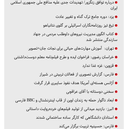
درباره توافق زنگزور/ تهدیدات جدی علیه منافع ملی جمهوری اسلامی
ایران
یزد:
دوره جامع ترک گناه و تغییر عادت
تیغ تیز روزنامه‌نگاران اسرائیلی بر گلوی نتانیاهو
کتاب الگوی مدیریت نیروهای داوطلب مردمی در جهاد
سازندگی منتشر شد
تهران:
آموزش مهارت‌های حیاتی برای نجات جان+تصویر
خراسان رضوی:
فراخوان ایده و طرح فیلم‌نامه معلم دوست‌داشتنی
قزوین:
غزه غذا ندارد
فارس:
گزارش تصویری از فعالان تربیتی در شیراز
آژانس هسته‌ای آمریکا هدف نفوذ سایبری قرار گرفت
سخنی دوستانه با آقای عراقچی
ابعاد ناگوار حمله به زندان اوین از قاب اینترنشنال و BBC فارسی
البرز:
بازدید میدانی از تولید فیلم‌های خرده‌روایت داستانی
استادان دانشگاهی که کارگر ساده ساختمانی شدند
فارس:
حسینیه تربیت برگزار می‌کند