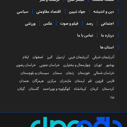
دین و اندیشه
جهاد تبیین
اقتصاد مقاومتی
سیاسی
اجتماعی
رصد
فیلم و صوت
عکس
ورزشی
درباره ما
تماس با ما
استان ها
آذربایجان شرقی
آذربایجان غربی
اردبیل
البرز
اصفهان
ایلام
بوشهر
تهران
چهارمحال و بختیاری
خراسان جنوبی
خراسان رضوی
خراسان شمالی
خوزستان
زنجان
سمنان
سیستان و بلوچستان
فارس
قزوین
قم
لرستان
مازندران
مرکزی
هرمزگان
همدان
کردستان
کرمان
کرمانشاه
کهگیلویه و بویراحمد
گلستان
گیلان
یزد