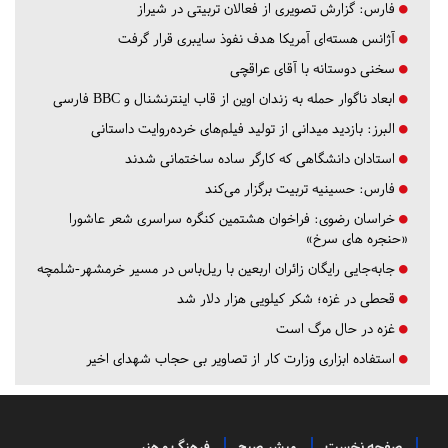
فارس:
گزارش تصویری از فعالان تربیتی در شیراز
آژانس هسته‌ای آمریکا هدف نفوذ سایبری قرار گرفت
سخنی دوستانه با آقای عراقچی
ابعاد ناگوار حمله به زندان اوین از قاب اینترنشنال و BBC فارسی
البرز:
بازدید میدانی از تولید فیلم‌های خرده‌روایت داستانی
استادان دانشگاهی که کارگر ساده ساختمانی شدند
فارس:
حسینیه تربیت برگزار می‌کند
خراسان رضوی:
فراخوان هشتمین کنگره سراسری شعر عاشورا
«حنجره های سرخ»
جابه‌جایی رایگان زائران اربعین با ریل‌باس در مسیر خرمشهر-شلمچه
قحطی در غزه؛ شکر کیلویی هزار دلار شد
غزه در حال مرگ است
استفاده ابزاری وزارت کار از تصاویر بی حجاب شهدای اخیر
صفحه نخست
مبشر صبح
فرهنگ و هنر