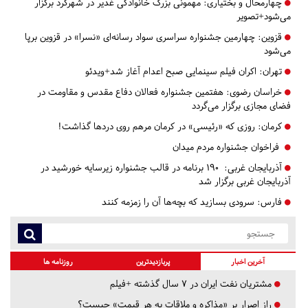
چهارمحال و بختیاری:
مهمونی بزرگ خانوادگی غدیر در شهرکرد برگزار
می‌شود+تصویر
قزوین:
چهارمین جشنواره سراسری سواد رسانه‌ای «نسرا» در قزوین برپا
می‌شود
تهران:
اکران فیلم سینمایی صبح اعدام آغاز شد+ویدئو
خراسان رضوی:
هفتمین جشنواره فعالان دفاع مقدس و مقاومت در
فضای مجازی برگزار می‌گردد
کرمان:
روزی که «رئیسی» در کرمان مرهم روی دردها گذاشت!
فراخوان جشنواره مردم میدان
آذربایجان غربی:
۱۹۰ برنامه در قالب جشنواره زیرسایه خورشید در
آذربایجان غربی برگزار شد
فارس:
سرودی بسازید که بچه‌ها آن را زمزمه کنند
آخرین اخبار
پربازدیدترین
روزنامه ها
مشتریان نفت ایران در ۷ سال گذشته +فیلم
راز اصرار بر «مذاکره و ملاقات به هر قیمت» چیست؟