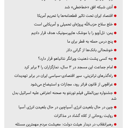
آنتن شبکه افق «خط‌خطی» شد
اقتصاد ایران تحت تاثیر قطعنامه‌ها یا تحریم‌ آمریکا
خلع سلاح حزب‌الله پروژه‌ای تحمیلی و آمریکایی است
یمن: تل‌آویو را با موشک هایپرسونیک هدف قرار دادیم
پنج درس‌ حمله به قطر برای ما
خوشحالی بانک‌ها از گرانی دلار
چه کسی پشت ذهنیت ویرانگر نتانیاهو قرار دارد؟
امام جماعت این مسجد در ۳ سال، نمازگزاران را ۴ برابر کرد
راه‌گذرهای ترانزیتی، سپر اقتصادی-سیاسی ایران در برابر تهدیدات
عراقچی از قانون فراتر رود، مجازات و استیضاح می‌شود
جشنواره بین‌المللی فیلم تورنتو به صحنه اعتراض علیه اسرائیل بدل
شد
چین در حال بلعیدن انرژی آسیاچین در حال بلعیدن انرژی آسیا
روایت روحانی از کلاه گشاد در مذاکرات
رهبرانقلاب در دیدار هیئت دولت: معیشت مردم مهمترین مسئله