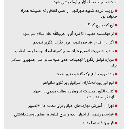
است؛ برای انضباط بازار چاره‌اندیشی شود
روایت فرزند شهید طهرانچی از حس اتفاقی که همیشه همراه
خانواده بود
آي كيو يا اِي كيو؟!
از «یکشنبه عظیم» تا نبرد آتی؛ حزب‌الله خلع سلاح نمی‌شود
اگر این اقدام رضاخان نبود، امروز نگران زنگزور نبودیم
تمدید عضویت اعضای هیات‌امنای کمیته امداد توسط رهبر انقلاب
درباره توافق زنگزور/ تهدیدات جدی علیه منافع ملی جمهوری اسلامی
ایران
یزد:
دوره جامع ترک گناه و تغییر عادت
تیغ تیز روزنامه‌نگاران اسرائیلی بر گلوی نتانیاهو
کتاب الگوی مدیریت نیروهای داوطلب مردمی در جهاد
سازندگی منتشر شد
تهران:
آموزش مهارت‌های حیاتی برای نجات جان+تصویر
خراسان رضوی:
فراخوان ایده و طرح فیلم‌نامه معلم دوست‌داشتنی
قزوین:
غزه غذا ندارد