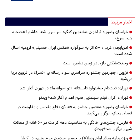
اخبار مرتبط
خراسان رضوی:
فراخوان هشتمین کنگره سراسری شعر عاشورا «حنجره
های سرخ»
آذربایجان غربی:
۵۰۰ اثر به سوگواره «عکس ایران حسینی» ارومیه اسال
شده است
وحدت‌شکنی بازی در زمین دشمن است
قزوین:
چهارمین جشنواره سراسری سواد رسانه‌ای «نسرا» در قزوین برپا
می‌شود
تهران:
ثبت‌نام جشنواره تابستانه «نو+جوانه‌ها» در تهران آغاز شد
تهران:
اکران فیلم سینمایی صبح اعدام آغاز شد+ویدئو
خراسان رضوی:
هفتمین جشنواره فعالان دفاع مقدس و مقاومت در
فضای مجازی برگزار می‌گردد
فارس:
جشن‌های خانگی به مناسبت دهه کرامت در 60 خانه از محلات
شیراز برگزار شد+ویدئو
ویژه‌برنامه‌ میلاد امام رضا(ع) با حضور خادمان حرم رضوی در کربلا