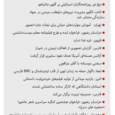
تیغ تیز روزنامه‌نگاران اسرائیلی بر گلوی نتانیاهو
کتاب الگوی مدیریت نیروهای داوطلب مردمی در جهاد
سازندگی منتشر شد
تهران:
آموزش مهارت‌های حیاتی برای نجات جان+تصویر
خراسان رضوی:
فراخوان ایده و طرح فیلم‌نامه معلم دوست‌داشتنی
قزوین:
غزه غذا ندارد
فارس:
گزارش تصویری از فعالان تربیتی در شیراز
آژانس هسته‌ای آمریکا هدف نفوذ سایبری قرار گرفت
سخنی دوستانه با آقای عراقچی
ابعاد ناگوار حمله به زندان اوین از قاب اینترنشنال و BBC فارسی
البرز:
بازدید میدانی از تولید فیلم‌های خرده‌روایت داستانی
استادان دانشگاهی که کارگر ساده ساختمانی شدند
فارس:
حسینیه تربیت برگزار می‌کند
خراسان رضوی:
فراخوان هشتمین کنگره سراسری شعر عاشورا
«حنجره های سرخ»
جابه‌جایی رایگان زائران اربعین با ریل‌باس در مسیر خرمشهر-شلمچه