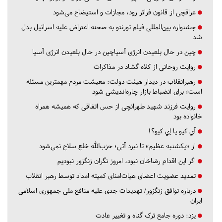
عراقچی از قانون فراتر رود، مجازات و استیضاح می‌شود
جشنواره بین‌المللی فیلم تورنتو به صحنه اعتراض علیه اسرائیل بدل
شد
چین در حال بلعیدن انرژی آسیاچین در حال بلعیدن انرژی آسیا
روایت روحانی از کلاه گشاد در مذاکرات
رهبرانقلاب در دیدار هیئت دولت: معیشت مردم مهمترین مسئله
است؛ برای انضباط بازار چاره‌اندیشی شود
روایت فرزند شهید طهرانچی از حس اتفاقی که همیشه همراه
خانواده بود
آي كيو يا اِي كيو؟!
از «یکشنبه عظیم» تا نبرد آتی؛ حزب‌الله خلع سلاح نمی‌شود
اگر این اقدام رضاخان نبود، امروز نگران زنگزور نبودیم
تمدید عضویت اعضای هیات‌امنای کمیته امداد توسط رهبر انقلاب
درباره توافق زنگزور/ تهدیدات جدی علیه منافع ملی جمهوری اسلامی
ایران
یزد:
دوره جامع ترک گناه و تغییر عادت