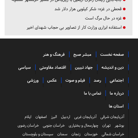
قحطی در غزه؛ شکر کیلویی هزار دلار شد
غزه در حال مرگ است
استفاده ابزاری وزارت کار از تصاویر بی حجاب شهدای اخیر
صفحه نخست
مبشر صبح
فرهنگ و هنر
دین و اندیشه
جهاد تبیین
اقتصاد مقاومتی
سیاسی
اجتماعی
رصد
فیلم و صوت
عکس
ورزشی
درباره ما
تماس با ما
استان ها
آذربایجان شرقی
آذربایجان غربی
اردبیل
البرز
اصفهان
ایلام
بوشهر
تهران
چهارمحال و بختیاری
خراسان جنوبی
خراسان رضوی
خراسان شمالی
خوزستان
زنجان
سمنان
سیستان و بلوچستان