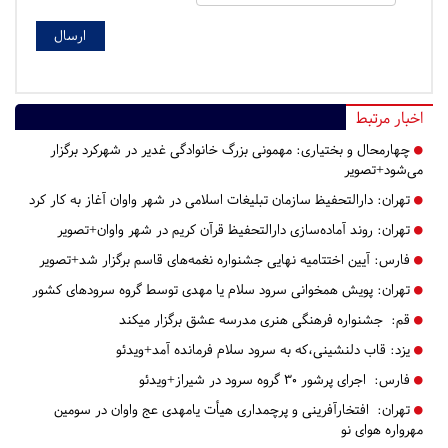
اخبار مرتبط
چهارمحال و بختیاری:
مهمونی بزرگ خانوادگی غدیر در شهرکرد برگزار
می‌شود+تصویر
تهران:
دارالتحفیظ سازمان تبلیغات اسلامی در شهر واوان آغاز به کار کرد
تهران:
روند آماده‌سازی دارالتحفیظ قرآن کریم در شهر واوان+تصویر
فارس:
آیین اختتامیه نهایی جشنواره نغمه‌های قاسم برگزار شد+تصویر
تهران:
پویش همخوانی سرود سلام یا مهدی توسط گروه سرودهای کشور
قم:
جشنواره فرهنگی هنری مدرسه عشق برگزار میکند
یزد:
​​​​​​​قاب دلنشینی،که به سرود سلام فرمانده آمد+ویدئو
فارس:
اجرای پرشور ۳۰ گروه سرود در شیراز+ویدئو
تهران:
افتخارآفرینی و پرچمداری هیأت یامهدی عج واوان در سومین
مهرواره هوای نو