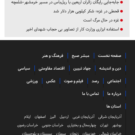
جابه‌جایی رایگان زائران اربعین با ریل‌باس در مسیر خرمشهر-شلمچه
قحطی در غزه؛ شکر کیلویی هزار دلار شد
غزه در حال مرگ است
استفاده ابزاری وزارت کار از تصاویر بی حجاب شهدای اخیر
صفحه نخست
مبشر صبح
فرهنگ و هنر
دین و اندیشه
جهاد تبیین
اقتصاد مقاومتی
سیاسی
اجتماعی
رصد
فیلم و صوت
عکس
ورزشی
درباره ما
تماس با ما
استان ها
آذربایجان شرقی
آذربایجان غربی
اردبیل
البرز
اصفهان
ایلام
بوشهر
تهران
چهارمحال و بختیاری
خراسان جنوبی
خراسان رضوی
خراسان شمالی
خوزستان
زنجان
سمنان
سیستان و بلوچستان