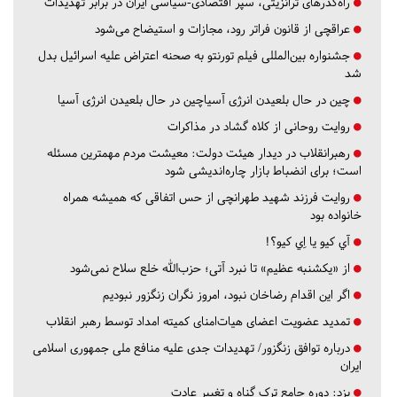
راه‌گذرهای ترانزیتی، سپر اقتصادی-سیاسی ایران در برابر تهدیدات
عراقچی از قانون فراتر رود، مجازات و استیضاح می‌شود
جشنواره بین‌المللی فیلم تورنتو به صحنه اعتراض علیه اسرائیل بدل
شد
چین در حال بلعیدن انرژی آسیاچین در حال بلعیدن انرژی آسیا
روایت روحانی از کلاه گشاد در مذاکرات
رهبرانقلاب در دیدار هیئت دولت: معیشت مردم مهمترین مسئله
است؛ برای انضباط بازار چاره‌اندیشی شود
روایت فرزند شهید طهرانچی از حس اتفاقی که همیشه همراه
خانواده بود
آي كيو يا اِي كيو؟!
از «یکشنبه عظیم» تا نبرد آتی؛ حزب‌الله خلع سلاح نمی‌شود
اگر این اقدام رضاخان نبود، امروز نگران زنگزور نبودیم
تمدید عضویت اعضای هیات‌امنای کمیته امداد توسط رهبر انقلاب
درباره توافق زنگزور/ تهدیدات جدی علیه منافع ملی جمهوری اسلامی
ایران
یزد:
دوره جامع ترک گناه و تغییر عادت