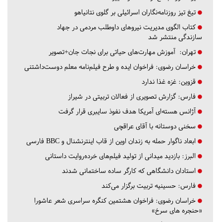
تیغ تیز روزنامه‌نگاران اسرائیلی بر گلوی نتانیاهو
کتاب الگوی مدیریت نیروهای داوطلب مردمی در جهاد
سازندگی منتشر شد
تهران:
آموزش مهارت‌های حیاتی برای نجات جان+تصویر
خراسان رضوی:
فراخوان ایده و طرح فیلم‌نامه معلم دوست‌داشتنی
قزوین:
غزه غذا ندارد
فارس:
گزارش تصویری از فعالان تربیتی در شیراز
آژانس هسته‌ای آمریکا هدف نفوذ سایبری قرار گرفت
سخنی دوستانه با آقای عراقچی
ابعاد ناگوار حمله به زندان اوین از قاب اینترنشنال و BBC فارسی
البرز:
بازدید میدانی از تولید فیلم‌های خرده‌روایت داستانی
استادان دانشگاهی که کارگر ساده ساختمانی شدند
فارس:
حسینیه تربیت برگزار می‌کند
خراسان رضوی:
فراخوان هشتمین کنگره سراسری شعر عاشورا
«حنجره های سرخ»