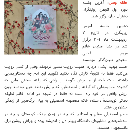
حلقه وصل
:
آخرین جلسه
دوره اول انجمن روایتگران
دختران ایران برگزار شد.
دهمین جلسه انجمن
روایتگری در تاریخ ۷
اردیبهشت ماه ۱۴۰۴ برگزار
شد در ابتدا میزبان خانم
مریم قاضی
سعیدی بنیان‌گذار موسسه
حسنا بودیم ایشان درباره اهمیت روایت مسیر فرمودند وقتی از کسی روایت
می‌کنید فقط به نتیجهٔ کارش نگاه نکنید نگویید این آدم چه دستاورد‌هایی
داشته است بلکه از مسیرش بگویید از راهی که رفته سختی هایی که
کشیده تصمیم‌هایی که گرفته و لحظه‌هایی که برایش نقطه تغییر بوده‌اند چون
ارزش واقعی در خود راه است نه فقط در نتیجه در ادامه خانم لطیفه
نجاتی نویسندهٔ داستان خانم معصومه اسمعیلی به بیان برگ‌هایی از زندگی
ایشان پرداختند
خانم اسمعیلی معلم و استادی که چه در زمان جنگ کردستان و چه در
سه‌شنبه‌های مشاوره‌ای دانشگاه پیوندِ دل و اندیشه بوده و چراغی روشن برای
دانشجویان هستند.