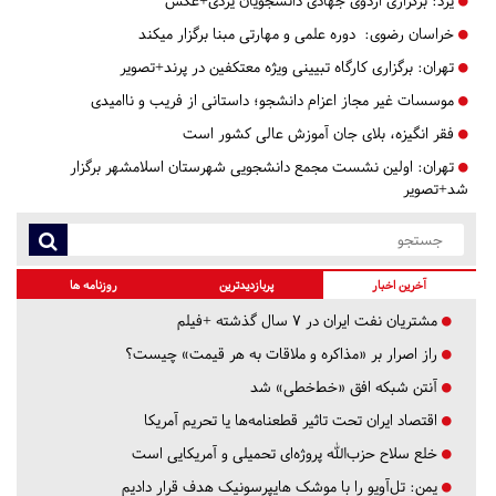
یزد:
برگزاری اردوی جهادی دانشجویان یزدی+عکس
خراسان رضوی:
دوره علمی و مهارتی مبنا برگزار میکند
تهران:
برگزاری کارگاه تبیینی ویژه معتکفین در پرند+تصویر
موسسات غیر مجاز اعزام دانشجو؛ داستانی از فریب و ناامیدی
فقر انگیزه، بلای جان آموزش عالی کشور است
تهران:
اولین نشست مجمع دانشجویی شهرستان اسلامشهر برگزار
شد+تصویر
آخرین اخبار
پربازدیدترین
روزنامه ها
مشتریان نفت ایران در ۷ سال گذشته +فیلم
راز اصرار بر «مذاکره و ملاقات به هر قیمت» چیست؟
آنتن شبکه افق «خط‌خطی» شد
اقتصاد ایران تحت تاثیر قطعنامه‌ها یا تحریم‌ آمریکا
خلع سلاح حزب‌الله پروژه‌ای تحمیلی و آمریکایی است
یمن: تل‌آویو را با موشک هایپرسونیک هدف قرار دادیم