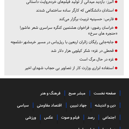
البرز:
بازدید میدانی از تولید فیلم‌های خرده‌روایت داستانی
استادان دانشگاهی که کارگر ساده ساختمانی شدند
فارس:
حسینیه تربیت برگزار می‌کند
خراسان رضوی:
فراخوان هشتمین کنگره سراسری شعر عاشورا
«حنجره های سرخ»
جابه‌جایی رایگان زائران اربعین با ریل‌باس در مسیر خرمشهر-شلمچه
قحطی در غزه؛ شکر کیلویی هزار دلار شد
غزه در حال مرگ است
استفاده ابزاری وزارت کار از تصاویر بی حجاب شهدای اخیر
صفحه نخست
مبشر صبح
فرهنگ و هنر
دین و اندیشه
جهاد تبیین
اقتصاد مقاومتی
سیاسی
اجتماعی
رصد
فیلم و صوت
عکس
ورزشی