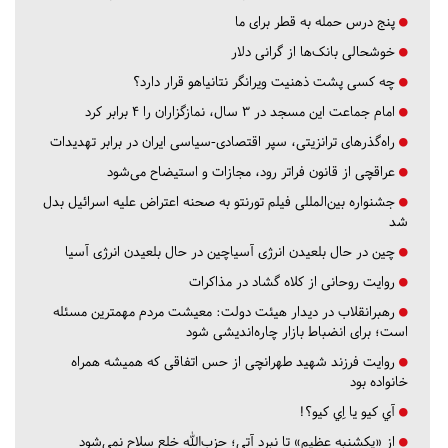
پنج درس‌ حمله به قطر برای ما
خوشحالی بانک‌ها از گرانی دلار
چه کسی پشت ذهنیت ویرانگر نتانیاهو قرار دارد؟
امام جماعت این مسجد در ۳ سال، نمازگزاران را ۴ برابر کرد
راه‌گذرهای ترانزیتی، سپر اقتصادی-سیاسی ایران در برابر تهدیدات
عراقچی از قانون فراتر رود، مجازات و استیضاح می‌شود
جشنواره بین‌المللی فیلم تورنتو به صحنه اعتراض علیه اسرائیل بدل
شد
چین در حال بلعیدن انرژی آسیاچین در حال بلعیدن انرژی آسیا
روایت روحانی از کلاه گشاد در مذاکرات
رهبرانقلاب در دیدار هیئت دولت: معیشت مردم مهمترین مسئله
است؛ برای انضباط بازار چاره‌اندیشی شود
روایت فرزند شهید طهرانچی از حس اتفاقی که همیشه همراه
خانواده بود
آي كيو يا اِي كيو؟!
از «یکشنبه عظیم» تا نبرد آتی؛ حزب‌الله خلع سلاح نمی‌شود