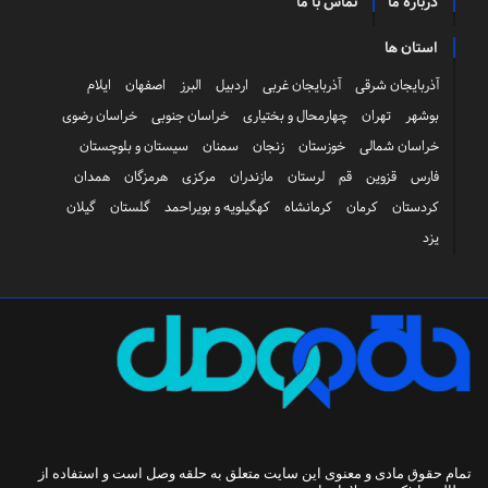
درباره ما
تماس با ما
استان ها
آذربایجان شرقی
آذربایجان غربی
اردبیل
البرز
اصفهان
ایلام
بوشهر
تهران
چهارمحال و بختیاری
خراسان جنوبی
خراسان رضوی
خراسان شمالی
خوزستان
زنجان
سمنان
سیستان و بلوچستان
فارس
قزوین
قم
لرستان
مازندران
مرکزی
هرمزگان
همدان
کردستان
کرمان
کرمانشاه
کهگیلویه و بویراحمد
گلستان
گیلان
یزد
تمام حقوق مادی و معنوی این سایت متعلق به
حلقه وصل
است و استفاده از