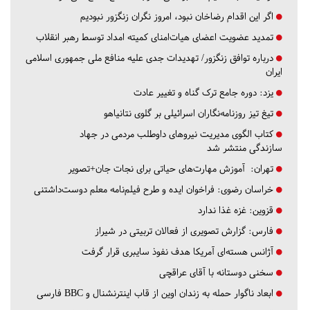
اگر این اقدام رضاخان نبود، امروز نگران زنگزور نبودیم
تمدید عضویت اعضای هیات‌امنای کمیته امداد توسط رهبر انقلاب
درباره توافق زنگزور/ تهدیدات جدی علیه منافع ملی جمهوری اسلامی
ایران
یزد:
دوره جامع ترک گناه و تغییر عادت
تیغ تیز روزنامه‌نگاران اسرائیلی بر گلوی نتانیاهو
کتاب الگوی مدیریت نیروهای داوطلب مردمی در جهاد
سازندگی منتشر شد
تهران:
آموزش مهارت‌های حیاتی برای نجات جان+تصویر
خراسان رضوی:
فراخوان ایده و طرح فیلم‌نامه معلم دوست‌داشتنی
قزوین:
غزه غذا ندارد
فارس:
گزارش تصویری از فعالان تربیتی در شیراز
آژانس هسته‌ای آمریکا هدف نفوذ سایبری قرار گرفت
سخنی دوستانه با آقای عراقچی
ابعاد ناگوار حمله به زندان اوین از قاب اینترنشنال و BBC فارسی