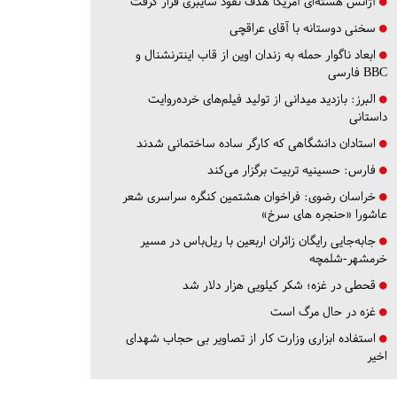
آژانس هسته‌ای آمریکا هدف نفوذ سایبری قرار گرفت
سخنی دوستانه با آقای عراقچی
ابعاد ناگوار حمله به زندان اوین از قاب اینترنشنال و
BBC فارسی
البرز:
بازدید میدانی از تولید فیلم‌های خرده‌روایت
داستانی
استادان دانشگاهی که کارگر ساده ساختمانی شدند
فارس:
حسینیه تربیت برگزار می‌کند
خراسان رضوی:
فراخوان هشتمین کنگره سراسری شعر
عاشورا «حنجره های سرخ»
جابه‌جایی رایگان زائران اربعین با ریل‌باس در مسیر
خرمشهر-شلمچه
قحطی در غزه؛ شکر کیلویی هزار دلار شد
غزه در حال مرگ است
استفاده ابزاری وزارت کار از تصاویر بی حجاب شهدای
اخیر