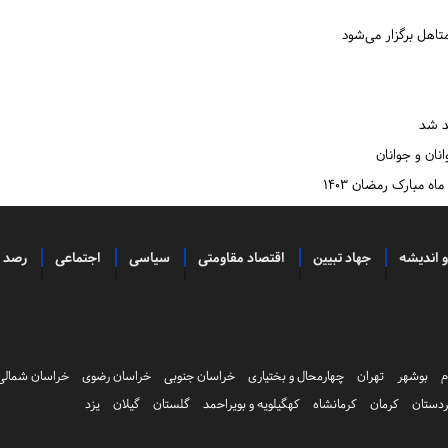
تاهل برگزار می‌شود
د شد
نان و جوانان
ه مبارک رمضان ۱۴۰۳
و اندیشه
جهاد تبیین
اقتصاد مقاومتی
سیاسی
اجتماعی
رصد
م
بوشهر
تهران
چهارمحال و بختیاری
خراسان جنوبی
خراسان رضوی
خراسان شمالی
دستان
کرمان
کرمانشاه
کهگیلویه و بویراحمد
گلستان
گیلان
یزد