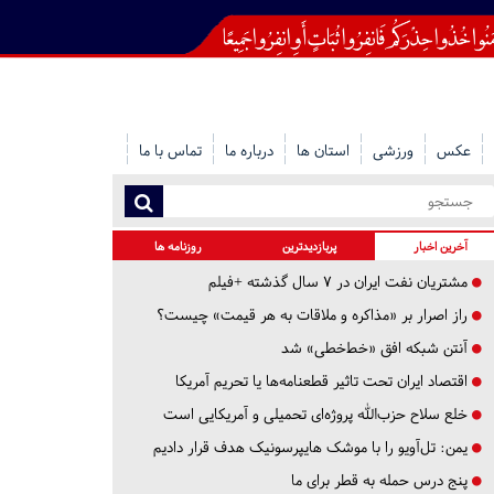
عکس
ورزشی
استان ها
درباره ما
تماس با ما
آخرین اخبار
پربازدیدترین
روزنامه ها
مشتریان نفت ایران در ۷ سال گذشته +فیلم
راز اصرار بر «مذاکره و ملاقات به هر قیمت» چیست؟
آنتن شبکه افق «خط‌خطی» شد
اقتصاد ایران تحت تاثیر قطعنامه‌ها یا تحریم‌ آمریکا
خلع سلاح حزب‌الله پروژه‌ای تحمیلی و آمریکایی است
یمن: تل‌آویو را با موشک هایپرسونیک هدف قرار دادیم
پنج درس‌ حمله به قطر برای ما