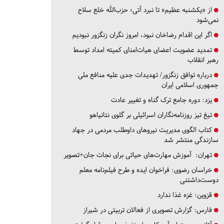
از «یکشنبه عظیم» تا نبرد آتی؛ حزب‌الله خلع سلاح
نمی‌شود
اگر این اقدام رضاخان نبود، امروز نگران زنگزور نبودیم
تمدید عضویت اعضای هیات‌امنای کمیته امداد توسط
رهبر انقلاب
درباره توافق زنگزور/ تهدیدات جدی علیه منافع ملی
جمهوری اسلامی ایران
یزد:
دوره جامع ترک گناه و تغییر عادت
تیغ تیز روزنامه‌نگاران اسرائیلی بر گلوی نتانیاهو
کتاب الگوی مدیریت نیروهای داوطلب مردمی در جهاد
سازندگی منتشر شد
تهران:
آموزش مهارت‌های حیاتی برای نجات جان+تصویر
خراسان رضوی:
فراخوان ایده و طرح فیلم‌نامه معلم
دوست‌داشتنی
قزوین:
غزه غذا ندارد
فارس:
گزارش تصویری از فعالان تربیتی در شیراز