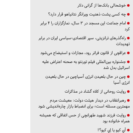
خوشحالی بانک‌ها از گرانی دلار
چه کسی پشت ذهنیت ویرانگر نتانیاهو قرار دارد؟
امام جماعت این مسجد در ۳ سال، نمازگزاران را ۴ برابر
کرد
راه‌گذرهای ترانزیتی، سپر اقتصادی-سیاسی ایران در برابر
تهدیدات
عراقچی از قانون فراتر رود، مجازات و استیضاح می‌شود
جشنواره بین‌المللی فیلم تورنتو به صحنه اعتراض علیه
اسرائیل بدل شد
چین در حال بلعیدن انرژی آسیاچین در حال بلعیدن
انرژی آسیا
روایت روحانی از کلاه گشاد در مذاکرات
رهبرانقلاب در دیدار هیئت دولت: معیشت مردم
مهمترین مسئله است؛ برای انضباط بازار چاره‌اندیشی شود
روایت فرزند شهید طهرانچی از حس اتفاقی که همیشه
همراه خانواده بود
آي كيو يا اِي كيو؟!