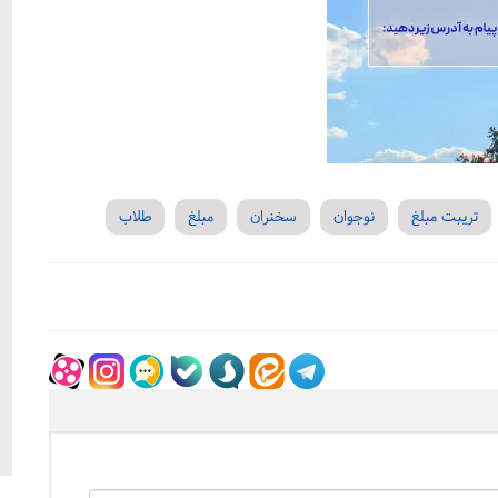
تریبت مبلغ
نوجوان
سخنران
مبلغ
طلاب