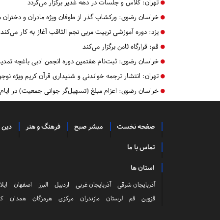
تهران:
کلاس و جلسات در دهه غدیر برگزار می‌گردد
خراسان رضوی:
ورکشاپ گذر از طوفان ویژه مادران و دختران م
یزد:
دوره آموزشی تربیت مربی نجم الثاقب آغاز به کار می‌کند
قم:
قرارگاه ثامن برگزار می‌کند
خراسان رضوی:
ثبت‌نام هفتمین دوره انجمن ادبی باغچه تمدی
تهران:
انتشار ترجمه خواندنی و شنیداری قرآن کریم ویژه نوجوا
خراسان رضوی:
اعزام مبلغ (تسهیل‌گر جوانی جمعیت) در ایام ما
صفحه نخست
مبشر صبح
فرهنگ و هنر
دین 
تماس با ما
استان ها
آذربایجان شرقی
آذربایجان غربی
اردبیل
البرز
اصفهان
ایلا
قزوین
قم
لرستان
مازندران
مرکزی
هرمزگان
همدان
کر