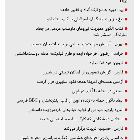
ایران
یزد:
دوره جامع ترک گناه و تغییر عادت
تیغ تیز روزنامه‌نگاران اسرائیلی بر گلوی نتانیاهو
کتاب الگوی مدیریت نیروهای داوطلب مردمی در جهاد
سازندگی منتشر شد
تهران:
آموزش مهارت‌های حیاتی برای نجات جان+تصویر
خراسان رضوی:
فراخوان ایده و طرح فیلم‌نامه معلم دوست‌داشتنی
قزوین:
غزه غذا ندارد
فارس:
گزارش تصویری از فعالان تربیتی در شیراز
آژانس هسته‌ای آمریکا هدف نفوذ سایبری قرار گرفت
سخنی دوستانه با آقای عراقچی
ابعاد ناگوار حمله به زندان اوین از قاب اینترنشنال و BBC فارسی
البرز:
بازدید میدانی از تولید فیلم‌های خرده‌روایت داستانی
استادان دانشگاهی که کارگر ساده ساختمانی شدند
فارس:
حسینیه تربیت برگزار می‌کند
خراسان رضوی:
فراخوان هشتمین کنگره سراسری شعر عاشورا