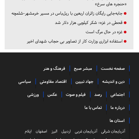
«حنجره های سرخ»
جابه‌جایی رایگان زائران اربعین با ریل‌باس در مسیر خرمشهر-شلمچه
قحطی در غزه؛ شکر کیلویی هزار دلار شد
غزه در حال مرگ است
استفاده ابزاری وزارت کار از تصاویر بی حجاب شهدای اخیر
صفحه نخست
مبشر صبح
فرهنگ و هنر
دین و اندیشه
جهاد تبیین
اقتصاد مقاومتی
سیاسی
اجتماعی
رصد
فیلم و صوت
عکس
ورزشی
درباره ما
تماس با ما
استان ها
آذربایجان شرقی
آذربایجان غربی
اردبیل
البرز
اصفهان
ایلام