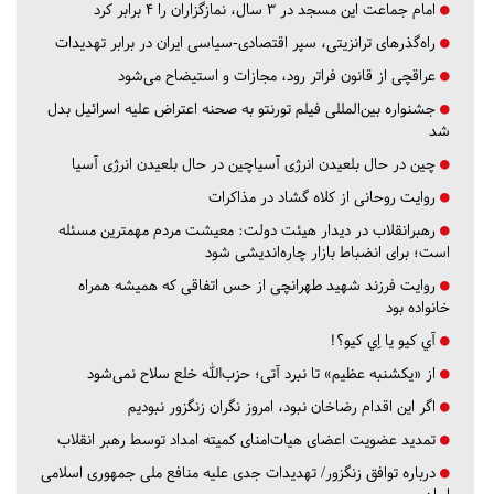
امام جماعت این مسجد در ۳ سال، نمازگزاران را ۴ برابر کرد
راه‌گذرهای ترانزیتی، سپر اقتصادی-سیاسی ایران در برابر تهدیدات
عراقچی از قانون فراتر رود، مجازات و استیضاح می‌شود
جشنواره بین‌المللی فیلم تورنتو به صحنه اعتراض علیه اسرائیل بدل
شد
چین در حال بلعیدن انرژی آسیاچین در حال بلعیدن انرژی آسیا
روایت روحانی از کلاه گشاد در مذاکرات
رهبرانقلاب در دیدار هیئت دولت: معیشت مردم مهمترین مسئله
است؛ برای انضباط بازار چاره‌اندیشی شود
روایت فرزند شهید طهرانچی از حس اتفاقی که همیشه همراه
خانواده بود
آي كيو يا اِي كيو؟!
از «یکشنبه عظیم» تا نبرد آتی؛ حزب‌الله خلع سلاح نمی‌شود
اگر این اقدام رضاخان نبود، امروز نگران زنگزور نبودیم
تمدید عضویت اعضای هیات‌امنای کمیته امداد توسط رهبر انقلاب
درباره توافق زنگزور/ تهدیدات جدی علیه منافع ملی جمهوری اسلامی