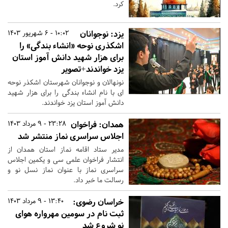
کرد.
یزد:
نوجوانان
10:02 - 6 شهریور 1403
اشکذری نوحه «انشاء بندگی» را
برای هزار شهید دانش آموز استان
یزد خواندند+تصویر
نونهالان و نوجوانان شهرستان اشکذر نوحه
ای با نام انشاء بندگی را برای هزار شهید
دانش آموز استان یزد خواندند.
همدان:
فراخوان
23:28 - 9 مرداد 1403
اجلاس سراسری نماز منتشر شد
مدیر ستاد اقامه نماز استان همدان از
انتشار فراخوان علمی سی و یکمین اجلاس
سراسری نماز با عنوان نماز نسل نو و
رسالت ما خبر داد.
خراسان رضوی:
13:40 - 9 مرداد 1403
ثبت نام در سومین مهرواره هوای
نو شروع شد