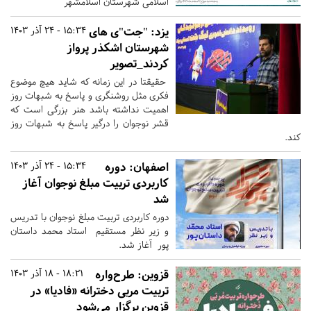
اسلامی شهرستان اسلامشهر
یزد:
"جت"ی های
15:34 - 24 آذر 1403
شهرستان اشکذر پرواز
کردند_تصویر
حقیقتا در این زمانه که شاید هیچ موضوع
فکری مثل روشنگری و پاسخ به شبهات روز
اهمیت نداشته باشد هنر بزرگی است که
قشر نوجوان را درگیر پاسخ به شبهات روز
کند.
اصفهان:
دوره
15:34 - 24 آذر 1403
کاربردی تربیت مبلغ نوجوان آغاز
شد
دوره کاربردی تربیت مبلغ نوجوان با تدریس
و زیر نظر مستقیم استاد محمد داستان
پور آغاز شد.
قزوین:
طرح‌واره
18:21 - 18 آذر 1403
تربیت مربی دخترانه «فادیا» در
قزوین برگزار می‌شود