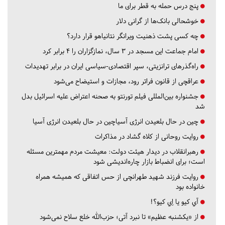
پنج درس‌ حمله به قطر برای ما
خوشحالی بانک‌ها از گرانی دلار
چه کسی پشت ذهنیت ویرانگر نتانیاهو قرار دارد؟
امام جماعت این مسجد در ۳ سال، نمازگزاران را ۴ برابر کرد
راه‌گذرهای ترانزیتی، سپر اقتصادی-سیاسی ایران در برابر تهدیدات
عراقچی از قانون فراتر رود، مجازات و استیضاح می‌شود
جشنواره بین‌المللی فیلم تورنتو به صحنه اعتراض علیه اسرائیل بدل
شد
چین در حال بلعیدن انرژی آسیاچین در حال بلعیدن انرژی آسیا
روایت روحانی از کلاه گشاد در مذاکرات
رهبرانقلاب در دیدار هیئت دولت: معیشت مردم مهمترین مسئله
است؛ برای انضباط بازار چاره‌اندیشی شود
روایت فرزند شهید طهرانچی از حس اتفاقی که همیشه همراه
خانواده بود
آي كيو يا اِي كيو؟!
از «یکشنبه عظیم» تا نبرد آتی؛ حزب‌الله خلع سلاح نمی‌شود