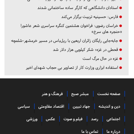
استادان دانشگاهی که کارگر ساده ساختمانی شدند
فارس:
حسینیه تربیت برگزار می‌کند
خراسان رضوی:
فراخوان هشتمین کنگره سراسری شعر عاشورا
«حنجره های سرخ»
جابه‌جایی رایگان زائران اربعین با ریل‌باس در مسیر خرمشهر-شلمچه
قحطی در غزه؛ شکر کیلویی هزار دلار شد
غزه در حال مرگ است
استفاده ابزاری وزارت کار از تصاویر بی حجاب شهدای اخیر
صفحه نخست
مبشر صبح
فرهنگ و هنر
دین و اندیشه
جهاد تبیین
اقتصاد مقاومتی
سیاسی
اجتماعی
رصد
فیلم و صوت
عکس
ورزشی
درباره ما
تماس با ما