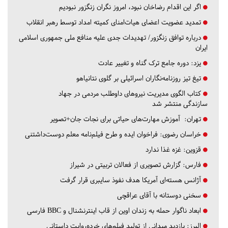
اگر این اقدام رضاخان نبود، امروز نگران زنگزور نبودیم
تمدید عضویت اعضای هیات‌امنای کمیته امداد توسط رهبر انقلاب
درباره توافق زنگزور/ تهدیدات جدی علیه منافع ملی جمهوری اسلامی
ایران
یزد:
دوره جامع ترک گناه و تغییر عادت
تیغ تیز روزنامه‌نگاران اسرائیلی بر گلوی نتانیاهو
کتاب الگوی مدیریت نیروهای داوطلب مردمی در جهاد
سازندگی منتشر شد
تهران:
آموزش مهارت‌های حیاتی برای نجات جان+تصویر
خراسان رضوی:
فراخوان ایده و طرح فیلم‌نامه معلم دوست‌داشتنی
قزوین:
غزه غذا ندارد
فارس:
گزارش تصویری از فعالان تربیتی در شیراز
آژانس هسته‌ای آمریکا هدف نفوذ سایبری قرار گرفت
سخنی دوستانه با آقای عراقچی
ابعاد ناگوار حمله به زندان اوین از قاب اینترنشنال و BBC فارسی
البرز:
بازدید میدانی از تولید فیلم‌های خرده‌روایت داستانی