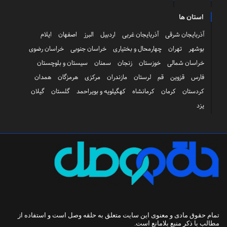
استان ها
آذربایجان شرقی
آذربایجان غربی
اردبیل
البرز
اصفهان
ایلام
بوشهر
تهران
چهارمحال و بختیاری
خراسان جنوبی
خراسان رضوی
خراسان شمالی
خوزستان
زنجان
سمنان
سیستان و بلوچستان
فارس
قزوین
قم
لرستان
مازندران
مرکزی
هرمزگان
همدان
کردستان
کرمان
کرمانشاه
کهگیلویه و بویراحمد
گلستان
گیلان
یزد
تمام حقوق مادی و معنوی این سایت متعلق به
حلقه وصل
است و استفاده از
مطالب با ذکر منبع بلامانع است.