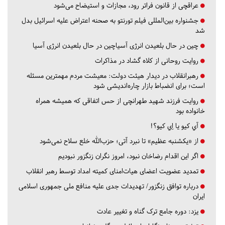
عراقچی از قانون فراتر رود، مجازات و استیضاح می‌شود
جشنواره بین‌المللی فیلم تورنتو به صحنه اعتراض علیه اسرائیل بدل
شد
چین در حال بلعیدن انرژی آسیاچین در حال بلعیدن انرژی آسیا
روایت روحانی از کلاه گشاد در مذاکرات
رهبرانقلاب در دیدار هیئت دولت: معیشت مردم مهمترین مسئله
است؛ برای انضباط بازار چاره‌اندیشی شود
روایت فرزند شهید طهرانچی از حس اتفاقی که همیشه همراه
خانواده بود
آي كيو يا اِي كيو؟!
از «یکشنبه عظیم» تا نبرد آتی؛ حزب‌الله خلع سلاح نمی‌شود
اگر این اقدام رضاخان نبود، امروز نگران زنگزور نبودیم
تمدید عضویت اعضای هیات‌امنای کمیته امداد توسط رهبر انقلاب
درباره توافق زنگزور/ تهدیدات جدی علیه منافع ملی جمهوری اسلامی
ایران
یزد:
دوره جامع ترک گناه و تغییر عادت