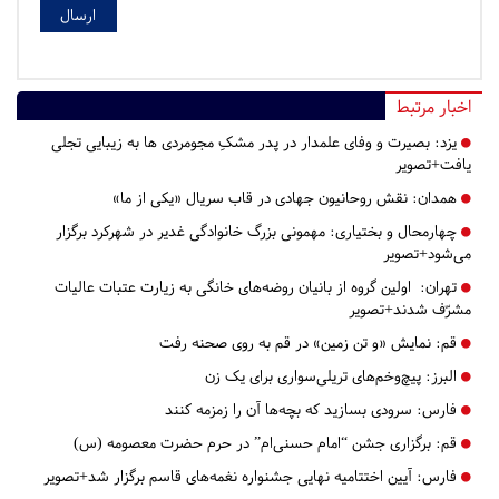
اخبار مرتبط
یزد:
بصیرت و وفای علمدار در پدر مشکِ مجومردی ها به زیبایی تجلی
یافت+تصویر
همدان:
نقش روحانیون جهادی در قاب سریال «یکی از ما»
چهارمحال و بختیاری:
مهمونی بزرگ خانوادگی غدیر در شهرکرد برگزار
می‌شود+تصویر
تهران:
اولین گروه از بانیان روضه‌های خانگی به زیارت عتبات عالیات
مشرّف شدند+تصویر
قم:
​​​​​​​نمایش «و تن زمین» در قم به روی صحنه رفت
البرز:
پیچ‌وخم‌های تریلی‌سواری برای یک زن
فارس:
سرودی بسازید که بچه‌ها آن را زمزمه کنند
قم:
برگزاری جشن “امام حسنی‌ام” در حرم حضرت معصومه (س)
فارس:
آیین اختتامیه نهایی جشنواره نغمه‌های قاسم برگزار شد+تصویر