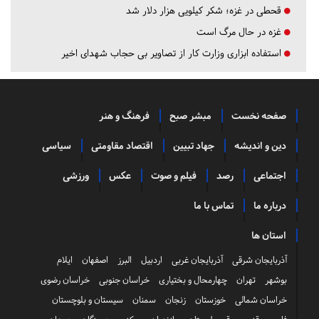
قحطی در غزه؛ شکر کیلویی هزار دلار شد
غزه در حال مرگ است
استفاده ابزاری وزارت کار از تصاویر بی حجاب شهدای اخیر
صفحه نخست
مبشر صبح
فرهنگ و هنر
دین و اندیشه
جهاد تبیین
اقتصاد مقاومتی
سیاسی
اجتماعی
رصد
فیلم و صوت
عکس
ورزشی
درباره ما
تماس با ما
استان ها
آذربایجان شرقی
آذربایجان غربی
اردبیل
البرز
اصفهان
ایلام
بوشهر
تهران
چهارمحال و بختیاری
خراسان جنوبی
خراسان رضوی
خراسان شمالی
خوزستان
زنجان
سمنان
سیستان و بلوچستان