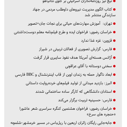
تیغ تیز روزنامه‌نگاران اسرائیلی بر گلوی نتانیاهو
کتاب الگوی مدیریت نیروهای داوطلب مردمی در جهاد
سازندگی منتشر شد
تهران:
آموزش مهارت‌های حیاتی برای نجات جان+تصویر
خراسان رضوی:
فراخوان ایده و طرح فیلم‌نامه معلم دوست‌داشتنی
قزوین:
غزه غذا ندارد
فارس:
گزارش تصویری از فعالان تربیتی در شیراز
آژانس هسته‌ای آمریکا هدف نفوذ سایبری قرار گرفت
سخنی دوستانه با آقای عراقچی
ابعاد ناگوار حمله به زندان اوین از قاب اینترنشنال و BBC فارسی
البرز:
بازدید میدانی از تولید فیلم‌های خرده‌روایت داستانی
استادان دانشگاهی که کارگر ساده ساختمانی شدند
فارس:
حسینیه تربیت برگزار می‌کند
خراسان رضوی:
فراخوان هشتمین کنگره سراسری شعر عاشورا
«حنجره های سرخ»
جابه‌جایی رایگان زائران اربعین با ریل‌باس در مسیر خرمشهر-شلمچه